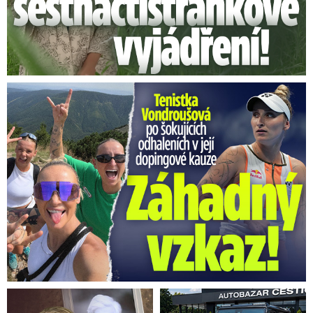
Vondroušová po šokujících odhaleních v kauze: Záhadný vzkaz!