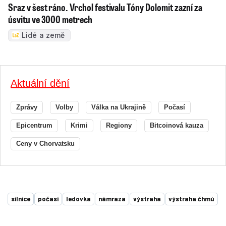
Sraz v šest ráno. Vrchol festivalu Tóny Dolomit zazní za
úsvitu ve 3000 metrech
Lidé a země
Aktuální dění
Zprávy
Volby
Válka na Ukrajině
Počasí
Epicentrum
Krimi
Regiony
Bitcoinová kauza
Ceny v Chorvatsku
silnice
počasí
ledovka
námraza
výstraha
výstraha čhmú