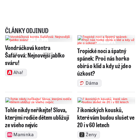
ČLÁNKY ODJINUD
Vondráčková kontra
Tropické noci a špatný
Šafářová: Nejnovější jablko
spánek: Proč nás horko
sváru!
obírá o klid a kdy už jde o
úzkost?
Aha!
Dáma
Tohle nikdy neříkejte! Slova,
7 ikonických kousků,
kterými rodiče dětem ubližují
které vám budou slušet ve
ze všeho nejvíc
20 i v 60 letech
Maminka
Ženy