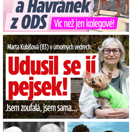
Marta Kubišová (83) v úmorných vedrech: Udusil se jí pejsek!