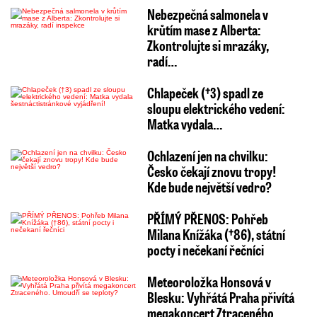
Nebezpečná salmonela v
krůtím mase z Alberta:
Zkontrolujte si mrazáky,
radí…
Chlapeček (†3) spadl ze
sloupu elektrického vedení:
Matka vydala…
Ochlazení jen na chvilku:
Česko čekají znovu tropy!
Kde bude největší vedro?
PŘÍMÝ PŘENOS: Pohřeb
Milana Knížáka (†86), státní
pocty i nečekaní řečníci
Meteoroložka Honsová v
Blesku: Vyhřátá Praha přivítá
megakoncert Ztraceného.…