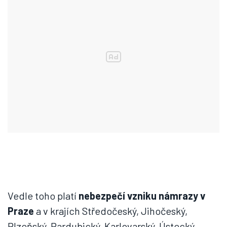
Vedle toho platí
nebezpečí vzniku námrazy v
Praze
a v krajích Středočeský, Jihočeský,
Plzeňský, Pardubický, Karlovarský, Ústecký,