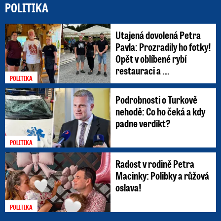
POLITIKA
Utajená dovolená Petra
Pavla: Prozradily ho fotky!
Opět v oblíbené rybí
restauraci a ...
POLITIKA
Podrobnosti o Turkově
nehodě: Co ho čeká a kdy
padne verdikt?
POLITIKA
Radost v rodině Petra
Macinky: Polibky a růžová
oslava!
POLITIKA