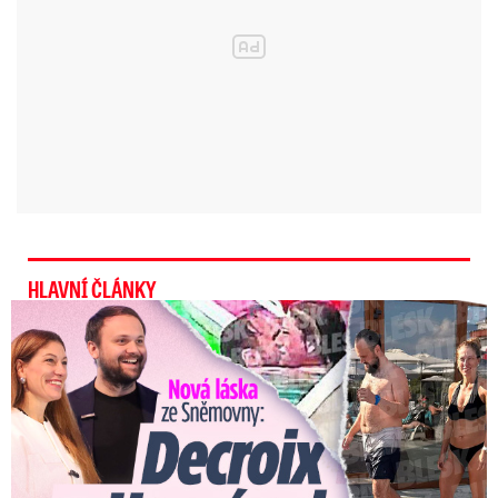
komunikacích tvořit námraza
, při které řidičům
hrozí nebezpečí smyku. Doporučují jim proto
pomalejší a opatrnou jízdu.
HLAVNÍ ČLÁNKY
Nová láska ve Sněmovně: Decroix s mladým kolegou z ODS