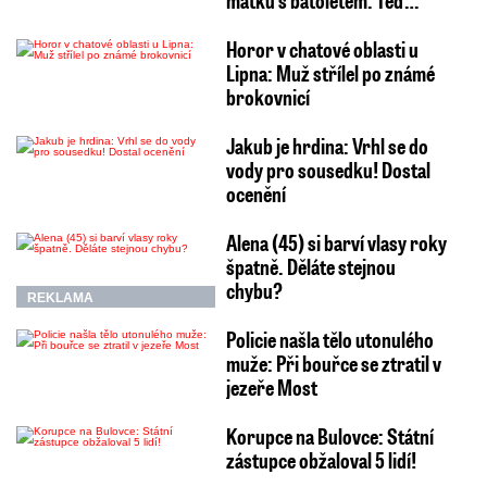
Horor v chatové oblasti u
Lipna: Muž střílel po známé
brokovnicí
Jakub je hrdina: Vrhl se do
vody pro sousedku! Dostal
ocenění
Alena (45) si barví vlasy roky
špatně. Děláte stejnou
chybu?
REKLAMA
Policie našla tělo utonulého
muže: Při bouřce se ztratil v
jezeře Most
Korupce na Bulovce: Státní
zástupce obžaloval 5 lidí!