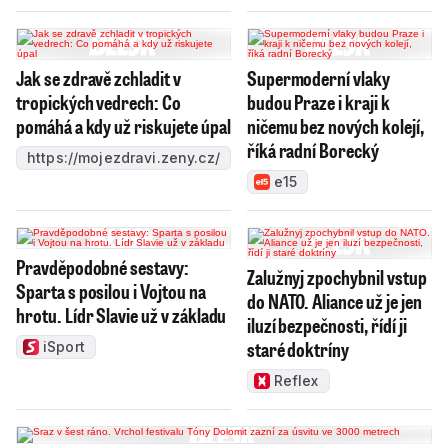
Jak se zdravě zchladit v
Supermoderní vlaky
tropických vedrech: Co
budou Praze i kraji k
pomáhá a kdy už riskujete úpal
ničemu bez nových kolejí,
říká radní Borecký
https://mojezdravi.zeny.cz/
e15
Pravděpodobné sestavy:
Zalužnyj zpochybnil vstup
Sparta s posilou i Vojtou na
do NATO. Aliance už je jen
hrotu. Lídr Slavie už v základu
iluzí bezpečnosti, řídí ji
staré doktríny
iSport
Reflex