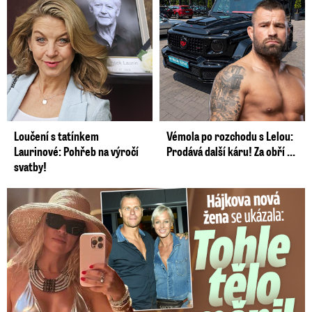
Loučení s tatínkem
Vémola po rozchodu s Lelou:
Laurinové: Pohřeb na výročí
Prodává další káru! Za obří ...
svatby!
Tohle tělo nahradilo Belo: Nová partnerka se ukázala...