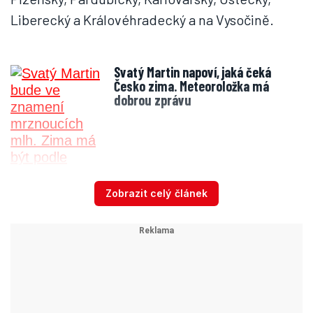
Liberecký a Královéhradecký a na Vysočině.
Svatý Martin napoví, jaká čeká
Česko zima. Meteoroložka má
dobrou zprávu
Zobrazit celý článek
Meteorologové upozorňují, že v uvedených
regionech
může být v noci a v pondělí
dopoledne snížená dohlednost a při
déletrvající mrznoucí mlze se může na