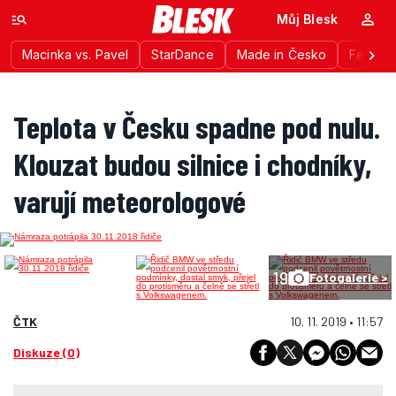
Můj Blesk
Macinka vs. Pavel
StarDance
Made in Česko
Festiva
Teplota v Česku spadne pod nulu.
Klouzat budou silnice i chodníky,
varují meteorologové
19
Fotogalerie >
ČTK
10. 11. 2019 • 11:57
Diskuze (0)