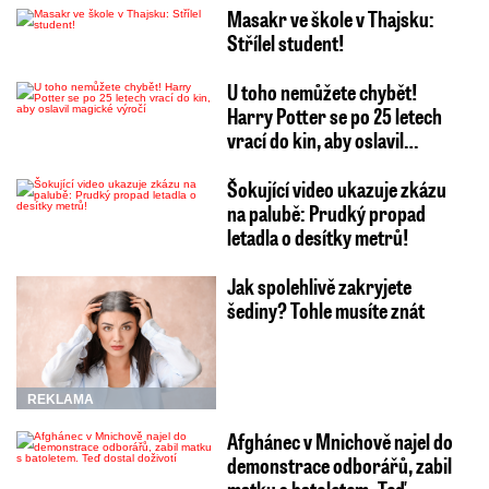
Masakr ve škole v Thajsku:
Střílel student!
U toho nemůžete chybět!
Harry Potter se po 25 letech
vrací do kin, aby oslavil…
Šokující video ukazuje zkázu
na palubě: Prudký propad
letadla o desítky metrů!
Jak spolehlivě zakryjete
šediny? Tohle musíte znát
REKLAMA
Afghánec v Mnichově najel do
demonstrace odborářů, zabil
matku s batoletem. Teď…