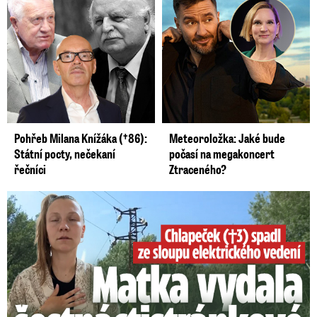
Pohřeb Milana Knížáka (†86):
Meteoroložka: Jaké bude
Státní pocty, nečekaní
počasí na megakoncert
řečníci
Ztraceného?
Smrtelný pád chlapce: Matka vydala vyjádření na 16 stran