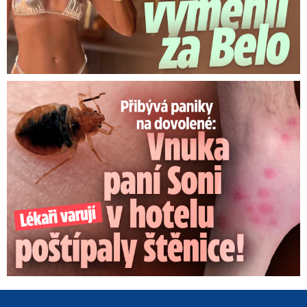
Panika na dovolené: Vnuka Soni v hotelu poštípaly štěnice!