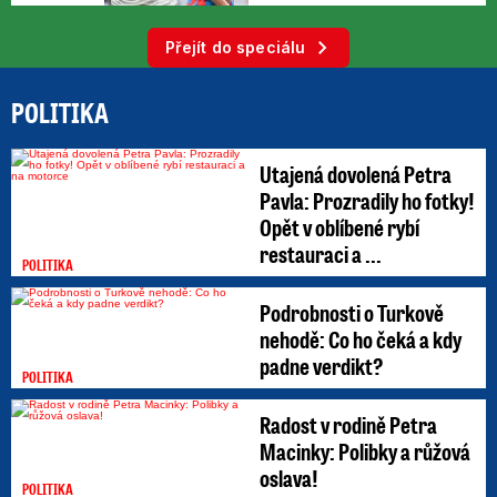
Přejít do speciálu
POLITIKA
Utajená dovolená Petra
Pavla: Prozradily ho fotky!
Opět v oblíbené rybí
restauraci a ...
POLITIKA
Podrobnosti o Turkově
nehodě: Co ho čeká a kdy
padne verdikt?
POLITIKA
Radost v rodině Petra
Macinky: Polibky a růžová
oslava!
POLITIKA