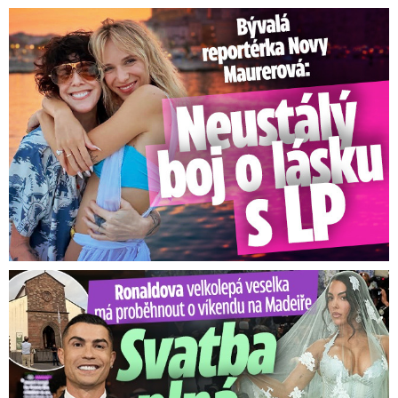
Bývalá reportérka Novy Maurerová: Neustálý boj o lásku s ...
Ronaldova velkolepá veselka na Madeiře: Svatba plná zákazů!