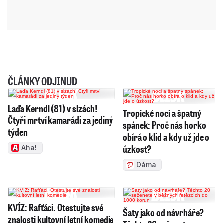
ČLÁNKY ODJINUD
Laďa Kerndl (81) v slzách!
Tropické noci a špatný
Čtyři mrtví kamarádi za jediný
spánek: Proč nás horko
týden
obírá o klid a kdy už jde o
úzkost?
Aha!
Dáma
KVÍZ: Rafťáci. Otestujte své
Šaty jako od návrháře?
znalosti kultovní letní komedie