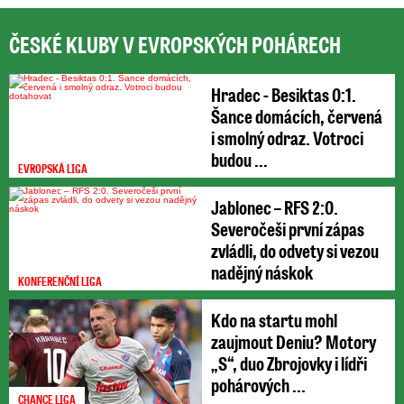
ČESKÉ KLUBY V EVROPSKÝCH POHÁRECH
Hradec - Besiktas 0:1.
Šance domácích, červená
i smolný odraz. Votroci
budou ...
EVROPSKÁ LIGA
Jablonec – RFS 2:0.
Severočeši první zápas
zvládli, do odvety si vezou
nadějný náskok
KONFERENČNÍ LIGA
Kdo na startu mohl
zaujmout Deniu? Motory
„S“, duo Zbrojovky i lídři
pohárových ...
CHANCE LIGA