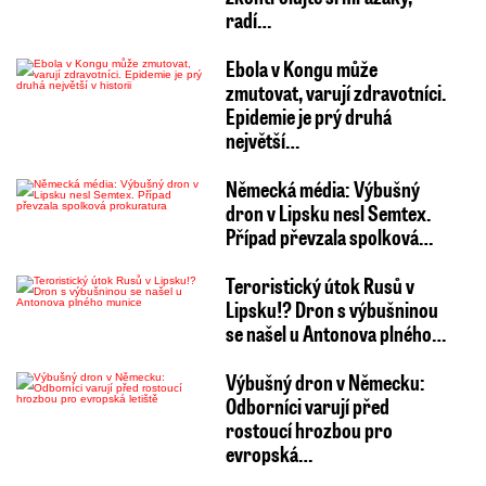
radí…
Ebola v Kongu může
zmutovat, varují zdravotníci.
Epidemie je prý druhá
největší…
Německá média: Výbušný
dron v Lipsku nesl Semtex.
Případ převzala spolková…
Teroristický útok Rusů v
Lipsku!? Dron s výbušninou
se našel u Antonova plného…
Výbušný dron v Německu:
Odborníci varují před
rostoucí hrozbou pro
evropská…