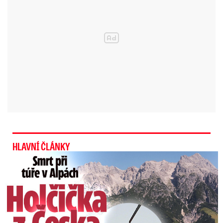
V tropickém a vlhkém vzduchu se během
odpoledních a večerních hodin tvořila četná
bouřková oblačnost. Místy byly bouřky i velmi
silné bouřky tj. doprovázené krupobitím a
přívalovým deštěm o intenzitě až 50 mm.
Třeba v pražské Libuši napršelo podle ČHMÚ za
půl hodiny 33 litrů vody na metr čtvereční. Teplé
HLAVNÍ ČLÁNKY
a vlhké východní proudění bude během neděle
Smrt Češky v Alpách: Zemřela při túře s rodiči
slábnout – teploty budou zůstávat do 27 °C, ale
velmi silné bouřky se budou tvořit po celý den.
A
s bouřkami musíme počítat po celý příští
týden.