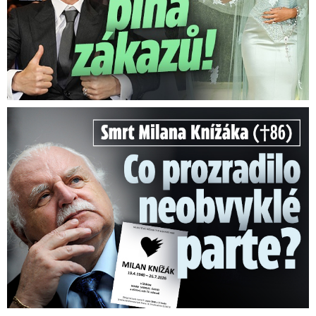
Smrt Milana Knížáka (†86): Co prozradilo neobvyklé parte?