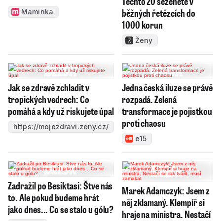
Těchto 20 seženete v
běžných řetězcích do
Maminka
1000 korun
Ženy
Jak se zdravě zchladit v
Jedna česká iluze se právě
tropických vedrech: Co
rozpadá. Zelená
pomáhá a kdy už riskujete úpal
transformace je pojistkou
proti chaosu
https://mojezdravi.zeny.cz/
e15
Zadražil po Besiktasi: Štve nás
Marek Adamczyk: Jsem z
to. Ale pokud budeme hrát
něj zklamaný. Klempíř si
jako dnes... Co se stalo u gólu?
hraje na ministra. Nestačí