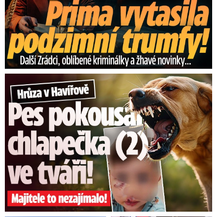
nebezpečnými meteorologickými jevy.
Kde jsou aktuálně v Česku bouřky?
Podívejte se na radar
Hrůza v Havířově: Pes pokousal chlapečka (2) ve tváři!
V posledních letech přibývá tropických
dnů i nocí
Tropických dnů v posledních letech přibývá –
jejich rekordní počet jsme za letní období
naměřili na stanici Doksany v roce 2018, tam
jich bylo celkem 48.
Rok 2018 byl extrém, ale
statistiky dokazují, že v posledních 30 letech
počet tropických dnů narůstá. Naposledy se léto
bez tropů obešlo v roce 1940. Roste i počet