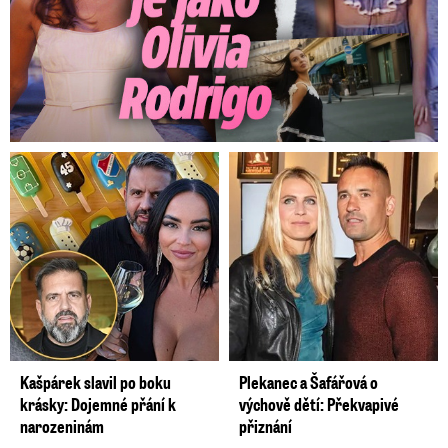
Kašpárek slavil po boku
Plekanec a Šafářová o
krásky: Dojemné přání k
výchově dětí: Překvapivé
narozeninám
přiznání