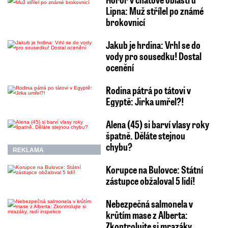
Lipna: Muž střílel po známé
brokovnicí
Jakub je hrdina: Vrhl se do
vody pro sousedku! Dostal
ocenění
Rodina pátrá po tátovi v
Egyptě: Jirka umřel?!
Alena (45) si barví vlasy roky
špatně. Děláte stejnou
chybu?
REKLAMA
Korupce na Bulovce: Státní
zástupce obžaloval 5 lidí!
Nebezpečná salmonela v
krůtím mase z Alberta:
Zkontrolujte si mrazáky,