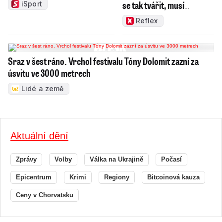
se tak tvářit, musí
iSport
zamakat
Reflex
Sraz v šest ráno. Vrchol festivalu Tóny Dolomit zazní za
úsvitu ve 3000 metrech
Lidé a země
Aktuální dění
Zprávy
Volby
Válka na Ukrajině
Počasí
Epicentrum
Krimi
Regiony
Bitcoinová kauza
Ceny v Chorvatsku