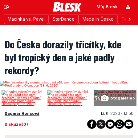
Můj Blesk
Macinka vs. Pavel
StarDance
Made in Česko
Festiva
Do Česka dorazily třicítky, kde
byl tropický den a jaké padly
rekordy?
34
Fotogalerie >
Dagmar Honsová
13. 6. 2020 • 13:30
Diskuze (0)