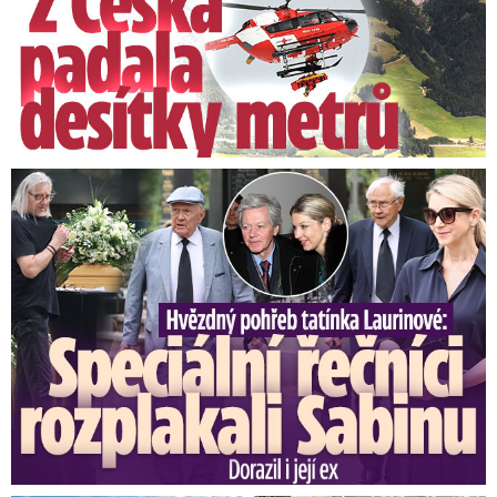
Bouřky a kroupy bičují Česko,
sobotní liják uvěznil děti v
domečku. Sledujte radar…
Speciální řečníci nad rakví Laurina: Rozbrečeli i dceru