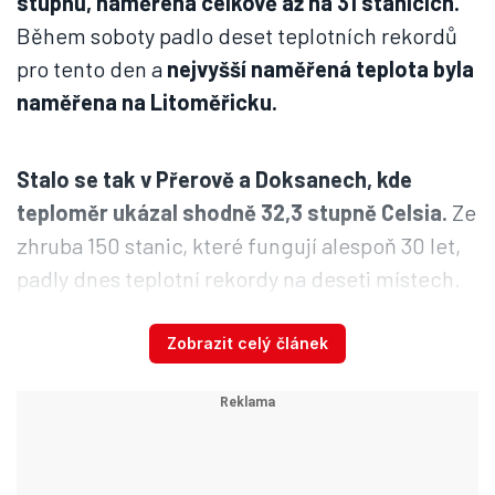
stupňů, naměřena celkově až na 31 stanicích.
Během soboty padlo deset teplotních rekordů
pro tento den a
nejvyšší naměřená teplota byla
naměřena na Litoměřicku.
Stalo se tak v Přerově a Doksanech, kde
teploměr ukázal shodně 32,3 stupně Celsia.
Ze
zhruba 150 stanic, které fungují alespoň 30 let,
padly dnes teplotní rekordy na deseti místech.
Pro ČTK to řekla Blanka Gvoždíková z Českého
hydrometeorologického ústavu.
Zobrazit celý článek
Teplotní maximum pro dnešní den bylo nejvyšší
právě v Přerově,
naměřených 32,3 stupně
překonalo rekord starý 137 let.