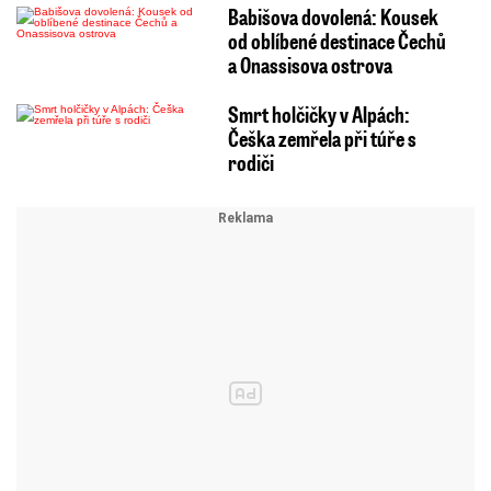
Babišova dovolená: Kousek
od oblíbené destinace Čechů
a Onassisova ostrova
Smrt holčičky v Alpách:
Češka zemřela při túře s
rodiči