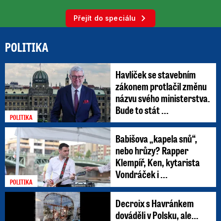
Přejít do speciálu
POLITIKA
Havlíček se stavebním
zákonem protlačil změnu
názvu svého ministerstva.
Bude to stát ...
POLITIKA
Babišova „kapela snů“,
nebo hrůzy? Rapper
Klempíř, Ken, kytarista
Vondráček i ...
POLITIKA
Decroix s Havránkem
dováděli v Polsku, ale…