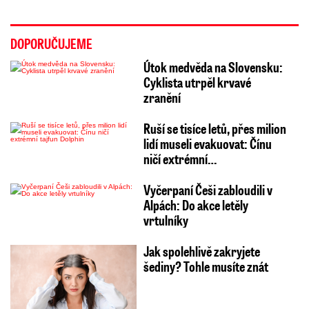
DOPORUČUJEME
Útok medvěda na Slovensku:
Cyklista utrpěl krvavé
zranění
Ruší se tisíce letů, přes milion
lidí museli evakuovat: Čínu
ničí extrémní…
Vyčerpaní Češi zabloudili v
Alpách: Do akce letěly
vrtulníky
Jak spolehlivě zakryjete
šediny? Tohle musíte znát