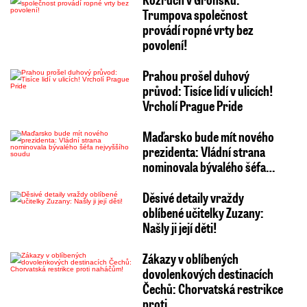
Trumpova společnost
provádí ropné vrty bez
povolení!
Prahou prošel duhový
průvod: Tisíce lidí v ulicích!
Vrcholí Prague Pride
Maďarsko bude mít nového
prezidenta: Vládní strana
nominovala bývalého šéfa…
Děsivé detaily vraždy
oblíbené učitelky Zuzany:
Našly ji její děti!
Zákazy v oblíbených
dovolenkových destinacích
Čechů: Chorvatská restrikce
proti…