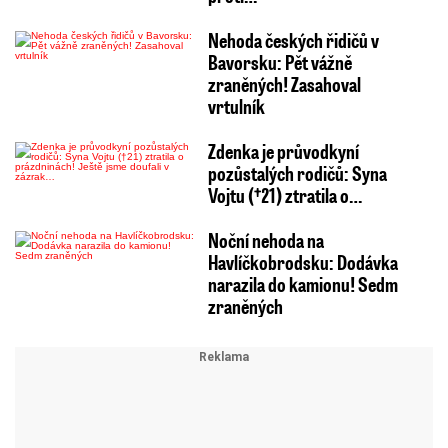
Nehoda českých řidičů v
Bavorsku: Pět vážně
zraněných! Zasahoval
vrtulník
Zdenka je průvodkyní
pozůstalých rodičů: Syna
Vojtu (†21) ztratila o…
Noční nehoda na
Havlíčkobrodsku: Dodávka
narazila do kamionu! Sedm
zraněných