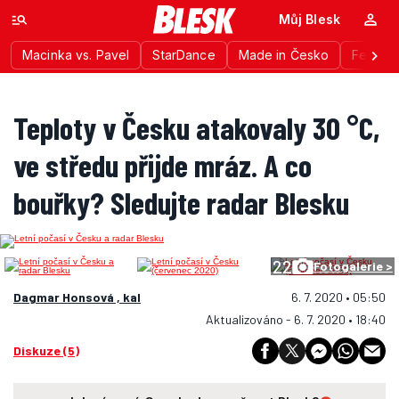
Můj Blesk
Macinka vs. Pavel
StarDance
Made in Česko
Festiva
Teploty v Česku atakovaly 30 °C,
ve středu přijde mráz. A co
bouřky? Sledujte radar Blesku
22
Fotogalerie >
Dagmar Honsová , kal
6. 7. 2020 • 05:50
Aktualizováno - 6. 7. 2020 • 18:40
Diskuze (5)