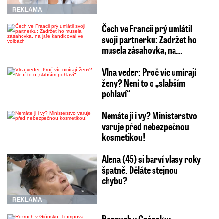
REKLAMA
Čech ve Francii prý umlátil
svoji partnerku: Zadržet ho
musela zásahovka, na…
Vlna veder: Proč víc umírají
ženy? Není to o „slabším
pohlaví“
Nemáte ji i vy? Ministerstvo
varuje před nebezpečnou
kosmetikou!
Alena (45) si barví vlasy roky
špatně. Děláte stejnou
chybu?
REKLAMA
Rozruch v Grónsku: