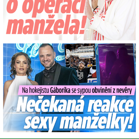
Na Gáboríka se sypou obvinění z nevěry: Reakce manželky!