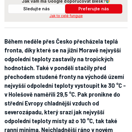
Jak vám má Google doporučovat Blesk?
Sledujte nás
Preferujte nás
Jak to celé funguje
Během neděle přes Česko přecházela teplá
fronta, díky které se na jižní Moravě nejvyšší
odpolední teploty zastavily na tropických
hodnotách. Také v pondělí stačily před
přechodem studené fronty na východě území
nejvyšší odpolední teploty vystoupit ke 30 °C -
v Holešově naměřili 29,5 °C. Pak pronikne do
střední Evropy chladnější vzduch od
severozápadu, který srazí jak nejvyšší
odpolední teploty místy až o 10 °C, tak také
ranní minima. Nejchladnější ráno v novém