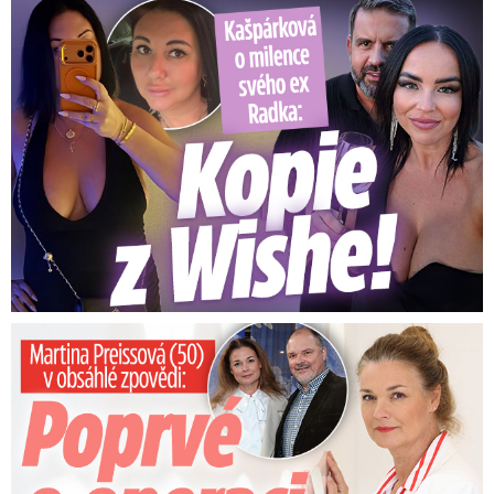
Kašpárková o milence svého ex Radka: Kopie z Wishe!
Preissová (50) v obsáhlé zpovědi: Poprvé o operaci manžela