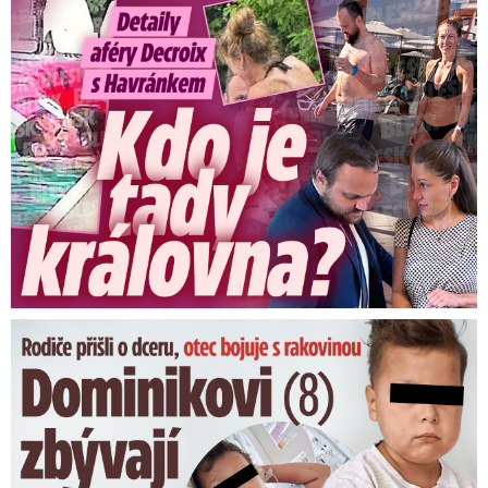
Detaily aféry Decroix s Havránkem: Kdo je tady královna?
Dominikovi (8) zbývají týdny života: Vzkaz od exprezidenta