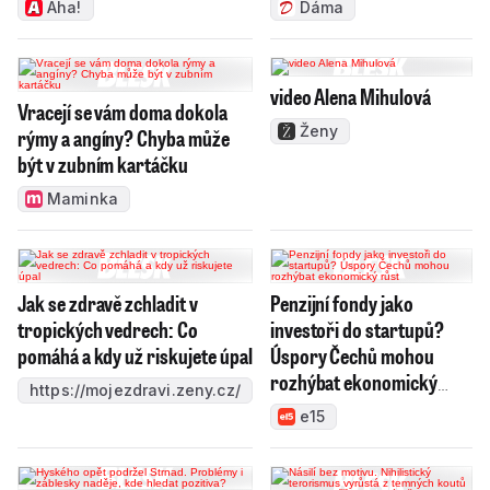
Aha!
Dáma
video Alena Mihulová
Vracejí se vám doma dokola
Ženy
rýmy a angíny? Chyba může
být v zubním kartáčku
Maminka
Jak se zdravě zchladit v
Penzijní fondy jako
tropických vedrech: Co
investoři do startupů?
pomáhá a kdy už riskujete úpal
Úspory Čechů mohou
rozhýbat ekonomický
https://mojezdravi.zeny.cz/
růst
e15