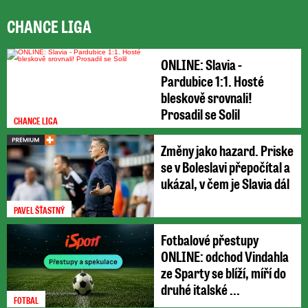
CHANCE LIGA
ONLINE: Slavia -
Pardubice 1:1. Hosté
bleskově srovnali!
Prosadil se Solil
CHANCE LIGA
Změny jako hazard. Priske
se v Boleslavi přepočítal a
ukázal, v čem je Slavia dál
PAVEL ŠŤASTNÝ
Fotbalové přestupy
ONLINE: odchod Vindahla
ze Sparty se blíží, míří do
druhé italské ...
FOTBAL