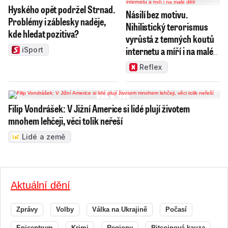
Hyského opět podržel Strnad.
Násilí bez motivu.
Problémy i záblesky naděje,
Nihilistický terorismus
kde hledat pozitiva?
vyrůstá z temných koutů
internetu a míří i na malé
iSport
děti
Reflex
Filip Vondrášek: V Jižní Americe si lidé plují životem
mnohem lehčeji, věci tolik neřeší
Lidé a země
Aktuální dění
Zprávy
Volby
Válka na Ukrajině
Počasí
Epicentrum
Krimi
Regiony
Bitcoinová kauza