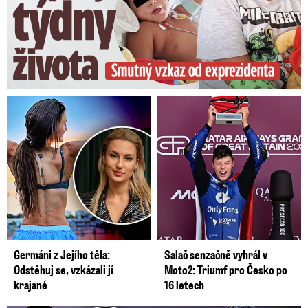
Germáni z Jejího těla:
Salač senzačně vyhrál v
Odstěhuj se, vzkázali jí
Moto2: Triumf pro Česko po
krajané
16 letech