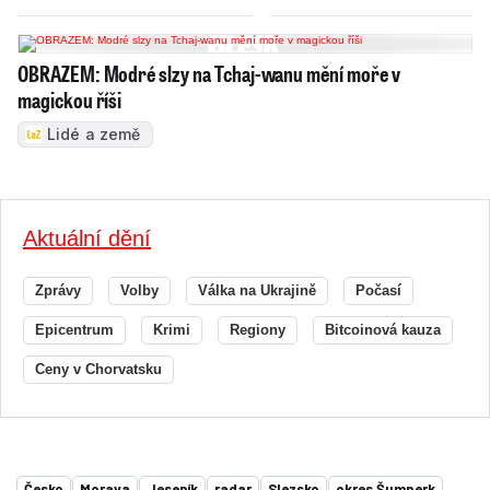
OBRAZEM: Modré slzy na Tchaj-wanu mění moře v
magickou říši
Lidé a země
Aktuální dění
Zprávy
Volby
Válka na Ukrajině
Počasí
Epicentrum
Krimi
Regiony
Bitcoinová kauza
Ceny v Chorvatsku
Česko
Morava
Jeseník
radar
Slezsko
okres Šumperk