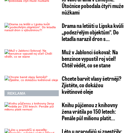
Útočnice pobodala čtyři muže
nůžkami
Drama na letišti u Lipska kvůli
„podezřelým objektům“. Do
letadla narazil dron s…
Muž v Jablonci šokoval: Na
benzince vypustil roj včel!
Chtěl vědět, co se stane
Chcete barvit vlasy šetrněji?
Zjistěte, co dokážou
květinové oleje
REKLAMA
Knihu půjčenou z knihovny
žena vrátila po 150 letech:
Penále půl milionu platit…
Léto u prarodičů si zpestřily: