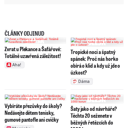
ČLÁNKY ODJINUD
Zvrat u Plekance a Šafářové:
Tropické noci a špatný
Totálně uzavřená záležitost!
spánek: Proč nás horko
obírá o klid a kdy už jde o
Aha!
úzkost?
Dáma
Vybíráte přezůvky do školy?
Šaty jako od návrháře?
Nedávejte dětem tenisky,
Těchto 20 seženete v
gumové pantofle ani cvičky
běžných řetězcích do