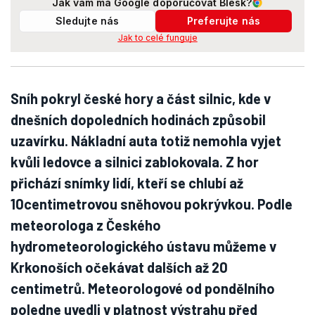
Jak vám má Google doporučovat Blesk?
Sledujte nás
Preferujte nás
Jak to celé funguje
Sníh pokryl české hory a část silnic, kde v
dnešních dopoledních hodinách způsobil
uzavírku. Nákladní auta totiž nemohla vyjet
kvůli ledovce a silnici zablokovala. Z hor
přichází snímky lidí, kteří se chlubí až
10centimetrovou sněhovou pokrývkou. Podle
meteorologa z Českého
hydrometeorologického ústavu můžeme v
Krkonoších očekávat dalších až 20
centimetrů. Meteorologové od pondělního
poledne uvedli v platnost výstrahu před