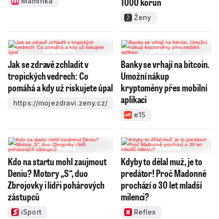
1000 korun
Maminka
Ženy
Jak se zdravě zchladit v
Banky se vrhají na bitcoin.
tropických vedrech: Co
Umožní nákup
pomáhá a kdy už riskujete úpal
kryptoměny přes mobilní
aplikaci
https://mojezdravi.zeny.cz/
e15
Kdo na startu mohl zaujmout
Kdyby to dělal muž, je to
Deniu? Motory „S“, duo
predátor! Proč Madonně
Zbrojovky i lídři pohárových
prochází o 30 let mladší
zástupců
milenci?
iSport
Reflex