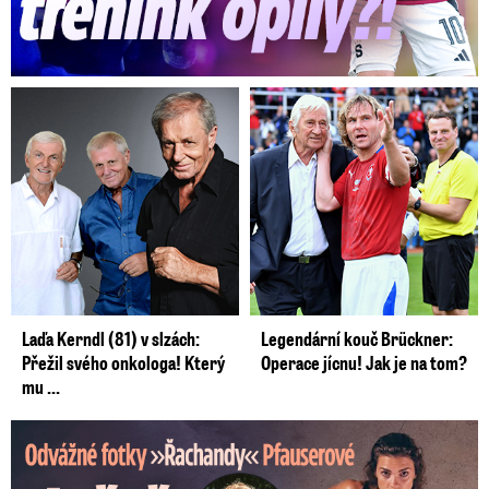
O víkendu bude oblačno až zataženo s deštěm
nebo přeháňkami. Na horách sněžení.
Noční
teploty 5 až 1 °C. Nejvyšší denní teploty 5 až 9
°C.
Mírný až čerstvý severozápadní vítr. Neděle
přinese drobnou změnu a místy bude
polojasno.
Noční teploty 4 až 0 °C. Nejvyšší
denní teploty 3 až 7 °C. Slabý severovýchodní
vítr.
Laďa Kerndl (81) v slzách:
Legendární kouč Brückner:
Přežil svého onkologa! Který
Operace jícnu! Jak je na tom?
mu ...
Odvážné fotky Denisy Pfauserové: Ještě, že to táta nevidí