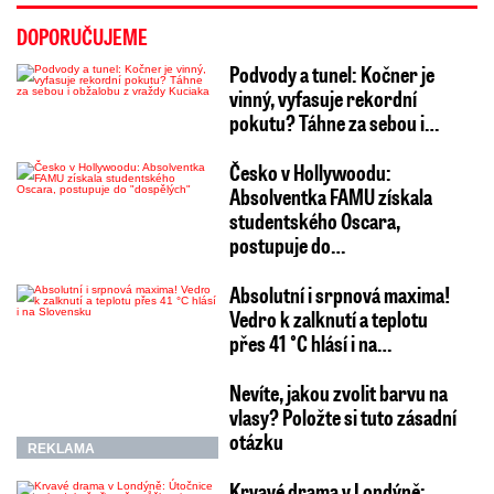
DOPORUČUJEME
Podvody a tunel: Kočner je
vinný, vyfasuje rekordní
pokutu? Táhne za sebou i…
Česko v Hollywoodu:
Absolventka FAMU získala
studentského Oscara,
postupuje do…
Absolutní i srpnová maxima!
Vedro k zalknutí a teplotu
přes 41 °C hlásí i na…
Nevíte, jakou zvolit barvu na
vlasy? Položte si tuto zásadní
otázku
REKLAMA
Krvavé drama v Londýně: