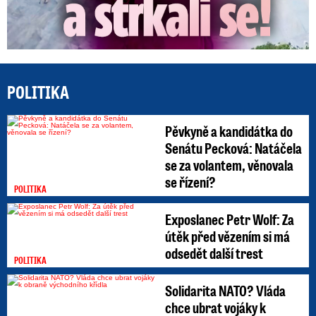
POLITIKA
Pěvkyně a kandidátka do
Senátu Pecková: Natáčela
se za volantem, věnovala
se řízení?
POLITIKA
Exposlanec Petr Wolf: Za
útěk před vězením si má
odsedět další trest
POLITIKA
Solidarita NATO? Vláda
chce ubrat vojáky k