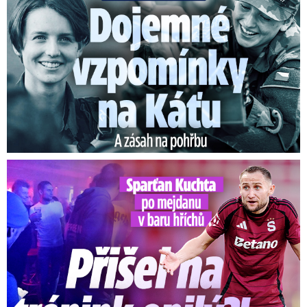
přeháňkami, na horách sněžení.
Noční teploty 6
až 2 °C, ojediněle 0 °C. Nejvyšší denní teploty 6
až 10 °C. Mírný až čerstvý severozápadní vítr.
Ve čtvrtek bude zataženo až oblačno, občas s
deštěm nebo přeháňkami, na horách sněžení.
Noční teploty 6 až 2 °C. Nejvyšší denní teploty 8
až 12 °C. Mírný až čerstvý severozápadní vítr.
Kuchta po mejdanu v baru hříchů: Přišel na trénink opilý?!
V pátek bude zataženo až oblačno s deštěm
nebo přeháňkami, na horách déšť se sněhem
nebo sněžení.
Noční teploty 4 až 0 °C. Nejvyšší
denní teploty 6 až 10 °C. Mírný až čerstvý
severozápadní vítr.