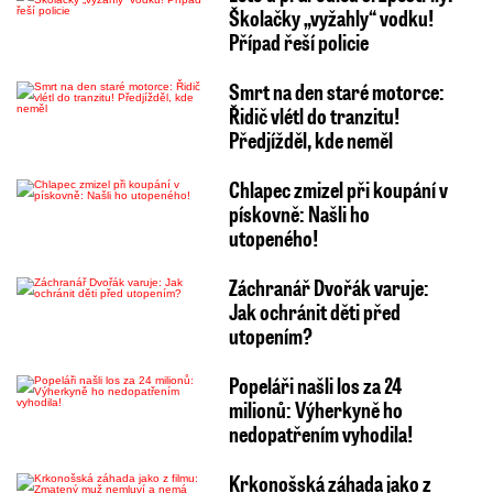
Školačky „vyžahly“ vodku!
Případ řeší policie
Smrt na den staré motorce:
Řidič vlétl do tranzitu!
Předjížděl, kde neměl
Chlapec zmizel při koupání v
pískovně: Našli ho
utopeného!
Záchranář Dvořák varuje:
Jak ochránit děti před
utopením?
Popeláři našli los za 24
milionů: Výherkyně ho
nedopatřením vyhodila!
Krkonošská záhada jako z