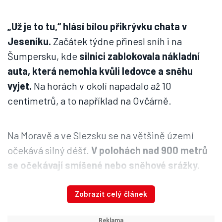
„Už je to tu,“ hlásí bílou přikrývku chata v
Jeseníku.
Začátek týdne přinesl sníh i na
Šumpersku, kde
silnici zablokovala nákladní
auta, která nemohla kvůli ledovce a sněhu
vyjet.
Na horách v okolí napadalo až 10
centimetrů, a to například na Ovčárně.
Na Moravě a ve Slezsku se na většině území
očekává silný déšť.
V polohách nad 900 metrů
se očekávají smíšené nebo sněhové srážky.
Nejvyšší denní teploty 4 až 8 °C, v Čechách až
10 °C.
Zobrazit celý článek