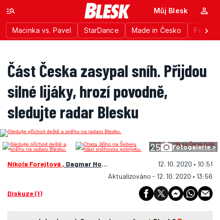
Můj Blesk
Macinka vs. Pavel
StarDance
Made in Česko
Festiva
Část Česka zasypal sníh. Přijdou
silné lijáky, hrozí povodně,
sledujte radar Blesku
25
Fotogalerie >
Nikola Forejtová
, Dagmar Honsová
12. 10. 2020 • 10:51
Aktualizováno - 12. 10. 2020 • 13:56
Diskuze (1)