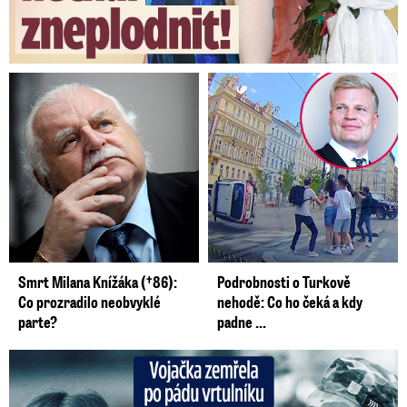
V úterý bude zpočátku dne polojasno až
oblačno, postupně od jihovýchodu přibývání
oblačnosti s deštěm nebo přeháňkami, na
horách srážky sněhové.
Postupně vydatný a
trvalý déšť na většině území. Noční teploty 4
až 0 °C, na východě kolem 6 °C. Nejvyšší denní
teploty 6 až 10 °C,
na východě 4 až 8 °C.
Mírný
až čerstvý severozápadní vítr.
Smrt Milana Knížáka (†86):
Podrobnosti o Turkově
Vojtěch jako „ministr dobrého
Co prozradilo neobvyklé
nehodě: Co ho čeká a kdy
počasí“ a „řezník“ Prymula. Zeman
parte?
padne ...
chce trestat…
Vojačka zemřela po pádu vrtulníku: Dojemné vzpomínky na ...
Ve středu bude zataženo s deštěm nebo