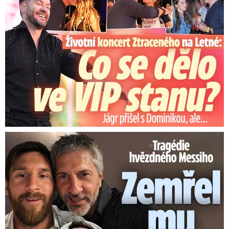
Tragédie hvězdného Messiho: Zemřel mu táta (†68)!