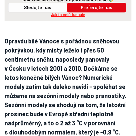
Sledujte nás
Preferujte nás
Jak to celé funguje
Opravdu bílé Vánoce s pořádnou sněhovou
pokrývkou, kdy místy leželo i přes 50
centimetrů sněhu, naposledy panovaly
v Česku v letech 2001 a 2010. Dočkáme se
letos konečně bílých Vánoc? Numerické
modely zatím tak daleko nevidí - spoléhat se
můžeme na sezónní modely nebo pranostiky.
Sezónní modely se shodují na tom, že letošní
prosinec bude v Evropě střední teplotně
nadprůměrný, a to o 2 až 3 °C v porovnání
s dlouhodobým normálem, který je -0,9 °C.