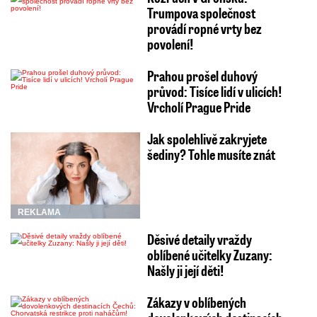
Trumpova společnost
provádí ropné vrty bez
povolení!
Prahou prošel duhový
průvod: Tisíce lidí v ulicích!
Vrcholí Prague Pride
Jak spolehlivě zakryjete
šediny? Tohle musíte znát
REKLAMA
Děsivé detaily vraždy
oblíbené učitelky Zuzany:
Našly ji její děti!
Zákazy v oblíbených