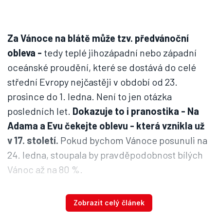
Za Vánoce na blátě může tzv. předvánoční
obleva
-
tedy teplé jihozápadní nebo západní
oceánské proudění, které se dostává do celé
střední Evropy nejčastěji v období od 23.
prosince do 1. ledna. Není to jen otázka
posledních let.
Dokazuje to i pranostika - Na
Adama a Evu čekejte oblevu - která vznikla už
v 17. století.
Pokud bychom Vánoce posunuli na
24. ledna, stoupala by pravděpodobnost bílých
Vánoc až na 80 %.
Zobrazit celý článek
Kateřina na ledě, Vánoce na blátě?