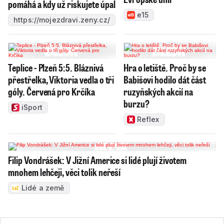
pomáhá a kdy už riskujete úpal
e15
https://mojezdravi.zeny.cz/
Teplice - Plzeň 5:5. Bláznivá
Hra o letiště. Proč by se
přestřelka, Viktoria vedla o tři
Babišovi hodilo dát část
góly. Červená pro Krčíka
ruzyňských akcií na
burzu?
iSport
Reflex
Filip Vondrášek: V Jižní Americe si lidé plují životem
mnohem lehčeji, věci tolik neřeší
Lidé a země