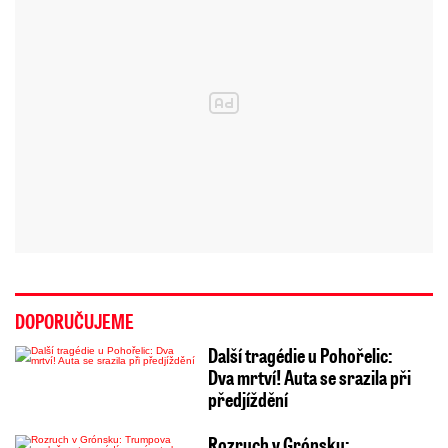
DOPORUČUJEME
Další tragédie u Pohořelic:
Dva mrtví! Auta se srazila při
předjíždění
Rozruch v Grónsku: