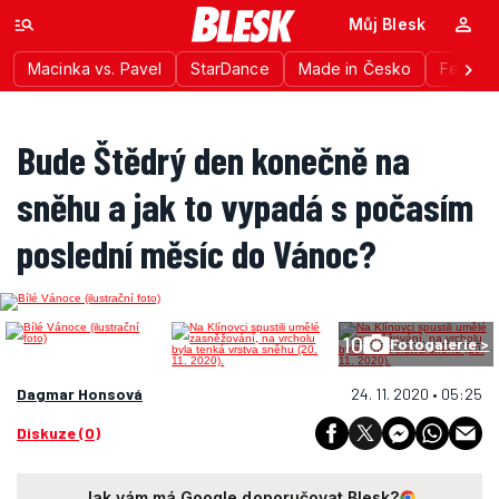
Můj Blesk
Macinka vs. Pavel
StarDance
Made in Česko
Festiva
Bude Štědrý den konečně na
sněhu a jak to vypadá s počasím
poslední měsíc do Vánoc?
10
Fotogalerie >
Dagmar Honsová
24. 11. 2020 • 05:25
Diskuze (0)
Jak vám má Google doporučovat Blesk?