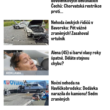
dovolenkových destinacích
Čechů: Chorvatská restrikce
proti…
Nehoda českých řidičů v
Bavorsku: Pět vážně
zraněných! Zasahoval
vrtulník
Alena (45) si barví vlasy roky
špatně. Děláte stejnou
chybu?
REKLAMA
Noční nehoda na
Havlíčkobrodsku: Dodávka
narazila do kamionu! Sedm
zraněných