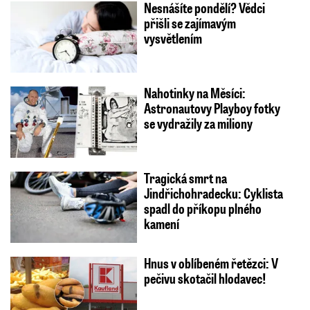
Nesnášíte pondělí? Vědci
přišli se zajímavým
vysvětlením
Nahotinky na Měsíci:
Astronautovy Playboy fotky
se vydražily za miliony
Tragická smrt na
Jindřichohradecku: Cyklista
spadl do příkopu plného
kamení
Hnus v oblíbeném řetězci: V
pečivu skotačil hlodavec!