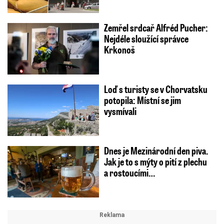
Zemřel srdcař Alfréd Pucher:
Nejdéle sloužící správce
Krkonoš
Loď s turisty se v Chorvatsku
potopila: Místní se jim
vysmívali
Dnes je Mezinárodní den piva.
Jak je to s mýty o pití z plechu
a rostoucími…