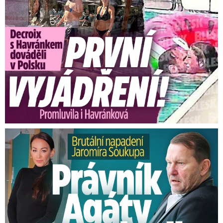
Kdy přinesl Štědrý den hodně sněhu?
Za posledních 20 let bylo na Štědrý den hodně
sněhu v letech 2001 a 2010
-
to místy leželo i
přes 50 cm sněhu. Bílé Vánoce přinesly i roky
1996 nebo 1981. Pokud se podíváme více do
historie, potom narazíme na bílé Vánoce v roce
1969 se sněhovou pokrývkou i přes 70 cm.
Brutální napadení Soukupa. Právník Agáty promluvil
V pražském Klementinu za posledních 20 let
ležel sníh pouze v letech 2010 a 2001.
Podle
statistik se Vánoce v nížinách s měřitelnou
sněhovou pokrývkou vyskytují jen jednou za
osm let.
Na horách je to samozřejmě lepší.