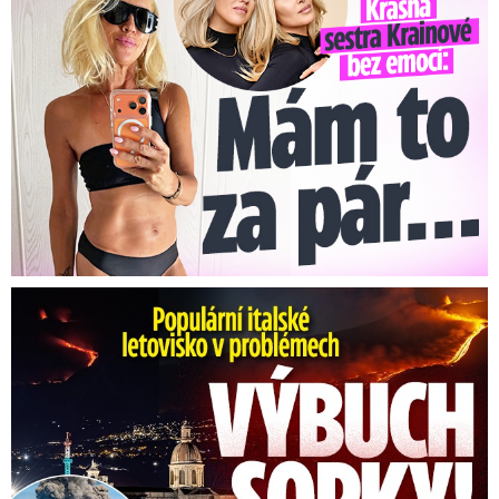
Erupce sicilské sopky Etny: Ruší desítky letů