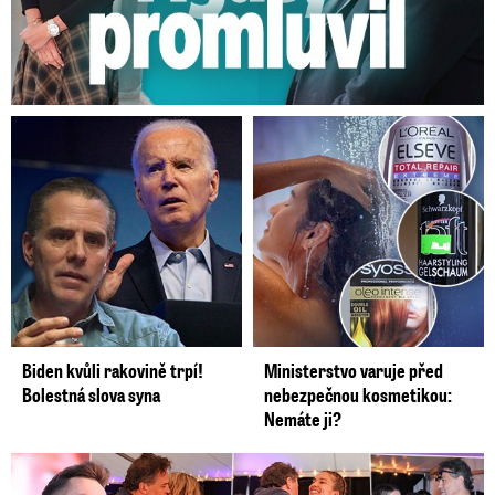
V posledních letech převládají spíše teplotně
nadprůměrné Vánoce s teplotami výrazně nad
bodem mrazu - jako v letech 2006, 2015 nebo
2016.
Biden kvůli rakovině trpí!
Ministerstvo varuje před
Bolestná slova syna
nebezpečnou kosmetikou:
Nemáte ji?
Koncert Ztraceného na Letné: Jágr přišel s Dominikou, ale...