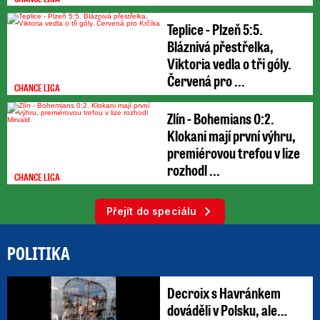
Teplice - Plzeň 5:5.
Bláznivá přestřelka,
Viktoria vedla o tři góly.
Červená pro ...
CHANCE LIGA
Zlín - Bohemians 0:2.
Klokani mají první výhru,
premiérovou trefou v lize
rozhodl ...
CHANCE LIGA
Přejít do speciálu
POLITIKA
Decroix s Havránkem
dováděli v Polsku, ale…