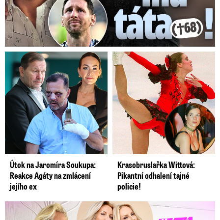
Útok na Jaromíra Soukupa:
Krasobruslařka Wittová:
Reakce Agáty na zmlácení
Pikantní odhalení tajné
jejího ex
policie!
Krásná sestra Krainové bez emocí: Mám to za pár…