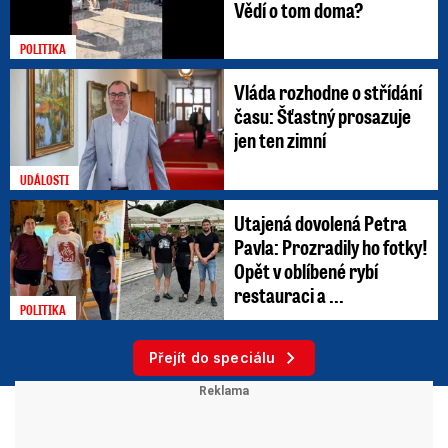
Vědí o tom doma?
POLITIKA
Vláda rozhodne o střídání
času: Šťastný prosazuje
jen ten zimní
UDÁLOSTI
Utajená dovolená Petra
Pavla: Prozradily ho fotky!
Opět v oblíbené rybí
restauraci a ...
POLITIKA
Přejít do speciálu