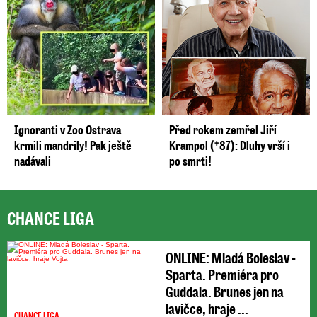
Ignoranti v Zoo Ostrava
Před rokem zemřel Jiří
krmili mandrily! Pak ještě
Krampol (†87): Dluhy vrší i
nadávali
po smrti!
CHANCE LIGA
ONLINE: Mladá Boleslav -
Sparta. Premiéra pro
Guddala. Brunes jen na
lavičce, hraje ...
CHANCE LIGA