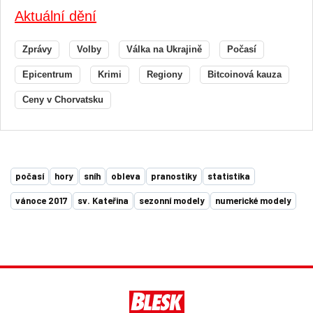
Aktuální dění
Zprávy
Volby
Válka na Ukrajině
Počasí
Epicentrum
Krimi
Regiony
Bitcoinová kauza
Ceny v Chorvatsku
počasí
hory
sníh
obleva
pranostiky
statistika
vánoce 2017
sv. Kateřina
sezonní modely
numerické modely