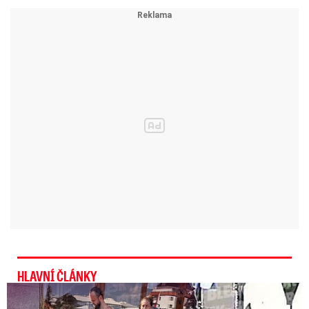
Tato rčení pochází z počátku 19. století. Pojďme
si tuto pranostiku ověřit. Za posledních 60 let
byla v nížinách sv. Kateřina na ledu ve 25 letech,
z toho poté 14x byly Vánoce na blátě.
Letos
přinese sv. Kateřina na celé území mrazivé
ráno a dopoledne -
to budou teploty klesat k 0
až -5 °C, místy se budou tvořit mrznoucí mlhy,
ojediněle námraza -
podle této pranostiky tedy
budou Vánoce na blátě.
Video se připravuje ...
Kapři a stromečky budou, s Mikulášem uvidíme za
HLAVNÍ ČLÁNKY
týden, vzkázal ministr zdravotnictví Blatný.
Exministryně s Havránkem dováděli v Polsku: První slova!
Zdroj: Blesk Zprávy / ČTK