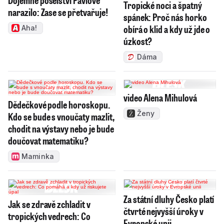
Tropické noci a špatný
narazilo: Zase se přetvařuje!
spánek: Proč nás horko
obírá o klid a kdy už jde o
Aha!
úzkost?
Dáma
video Alena Mihulová
Dědečkové podle horoskopu.
Ženy
Kdo se bude s vnoučaty mazlit,
chodit na výstavy nebo je bude
doučovat matematiku?
Maminka
Za státní dluhy Česko platí
Jak se zdravě zchladit v
čtvrté nejvyšší úroky v
tropických vedrech: Co
Evropské unii