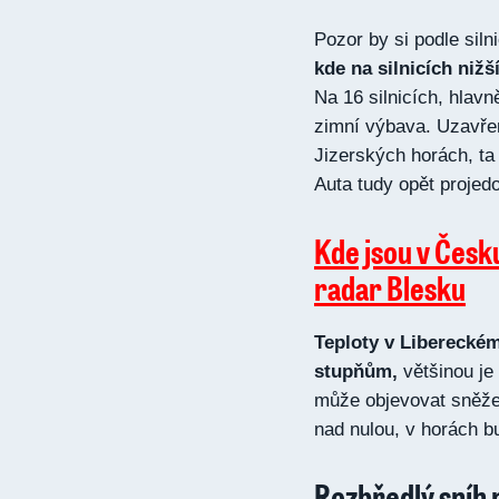
Pozor by si podle siln
kde na silnicích nižš
Na 16 silnicích, hlav
zimní výbava. Uzavřen
Jizerských horách, ta
Auta tudy opět projedo
Kde jsou v Česk
radar Blesku
Teploty v Libereckém
stupňům,
většinou je
může objevovat sněže
nad nulou, v horách b
Rozbředlý sníh 