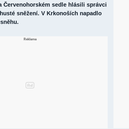
a Červenohorském sedle hlásili správci
 husté sněžení. V Krkonoších napadlo
 sněhu.