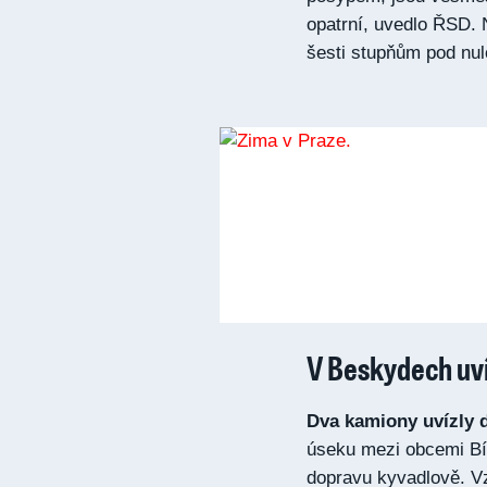
opatrní, uvedlo ŘSD. 
šesti stupňům pod nul
V Beskydech uv
Dva kamiony uvízly d
úseku mezi obcemi Bíl
dopravu kyvadlově. Vz