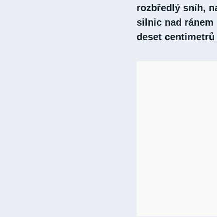
rozbředlý sníh, n
silnic nad ránem
deset centimetrů