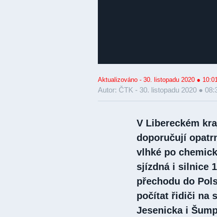
Aktualizováno - 30. listopadu 2020 ● 10:0
Autor: ČTK -
30. listopadu 2020 ● 08:
V Libereckém kraj
doporučují opatrn
vlhké po chemick
sjízdná i silnice
přechodu do Pols
počítat řidiči na
Jesenicka i Šump