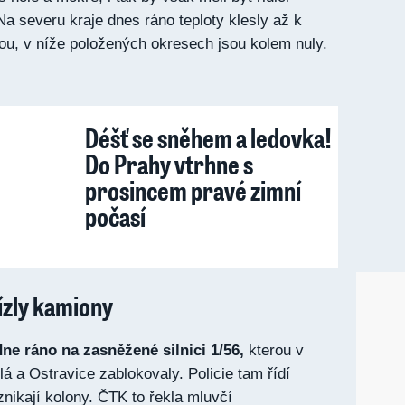
Na severu kraje dnes ráno teploty klesly až k
ou, v níže položených okresech jsou kolem nuly.
Déšť se sněhem a ledovka!
Do Prahy vtrhne s
prosincem pravé zimní
počasí
ízly kamiony
ne ráno na zasněžené silnici 1/56,
kterou v
á a Ostravice zablokovaly. Policie tam řídí
nikají kolony. ČTK to řekla mluvčí