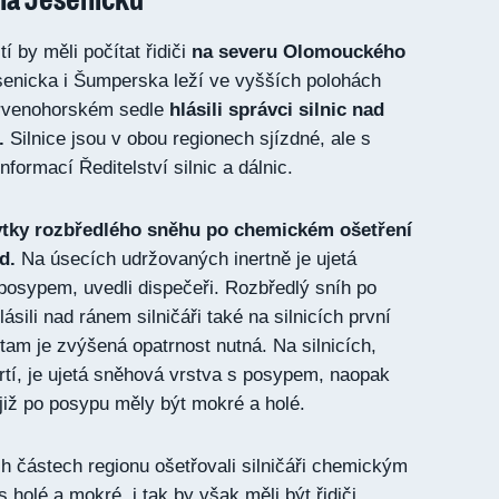
 by měli počítat řidiči
na severu Olomouckého
esenicka i Šumperska leží ve vyšších polohách
ervenohorském sedle
hlásili správci silnic nad
.
Silnice jsou v obou regionech sjízdné, ale s
nformací Ředitelství silnic a dálnic.
ytky rozbředlého sněhu po chemickém ošetření
d.
Na úsecích udržovaných inertně je ujetá
posypem, uvedli dispečeři. Rozbředlý sníh po
sili nad ránem silničáři také na silnicích první
tam je zvýšená opatrnost nutná. Na silnicích,
drtí, je ujetá sněhová vrstva s posypem, naopak
y již po posypu měly být mokré a holé.
ch částech regionu ošetřovali silničáři chemickým
holé a mokré, i tak by však měli být řidiči