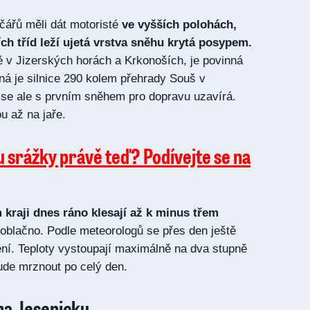
ičářů měli dát motoristé
ve vyšších polohách,
ích tříd leží ujetá vrstva sněhu krytá posypem.
ně v Jizerských horách a Krkonoších, je povinná
á je silnice 290 kolem přehrady Souš v
 se ale s prvním sněhem pro dopravu uzavírá.
u až na jaře.
u srážky právě teď? Podívejte se na
 kraji dnes ráno klesají až k minus třem
 oblačno. Podle meteorologů se přes den ještě
ní. Teploty vystoupají maximálně na dva stupně
ude mrznout po celý den.
na Jesenicku