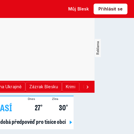
Můj Blesk
Přihlásit se
na Ukrajině
Zázrak Blesku
Krimi
Donald Trump
Sport
Dnes
Zítra
ASÍ
27°
30°
dobá předpověď pro tisíce obcí