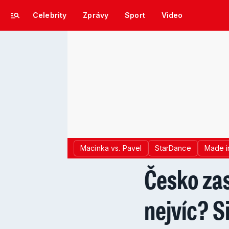
Celebrity
Zprávy
Sport
Video
Macinka vs. Pavel
StarDance
Made i
Česko zas
nejvíc? Si