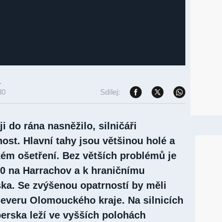
1
30
Sdílej:
i do rána nasněžilo, silničáři
ost. Hlavní tahy jsou většinou holé a
ém ošetření. Bez větších problémů je
 10 na Harrachov a k hraničnímu
ka. Se zvýšenou opatrností by měli
 severu Olomouckého kraje. Na silnicích
erska leží ve vyšších polohách