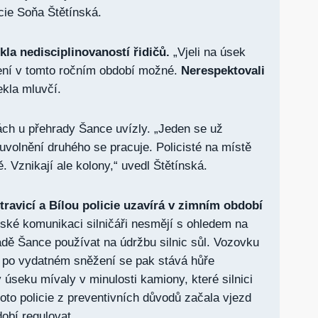
cie Soňa Štětínská.
kla nedisciplinovaností řidičů.
„Vjeli na úsek
ení v tomto ročním období možné.
Nerespektovali
kla mluvčí.
ch u přehrady Šance uvízly. „Jeden se už
 uvolnění druhého se pracuje. Policisté na místě
. Vznikají ale kolony,“ uvedl Štětínská.
travicí a Bílou policie uzavírá v zimním období
ské komunikaci silničáři nesmějí s ohledem na
dě Šance používat na údržbu silnic sůl. Vozovku
ě po vydatném sněžení se pak stává hůře
 úseku mívaly v minulosti kamiony, které silnici
oto policie z preventivních důvodů začala vjezd
obí regulovat.