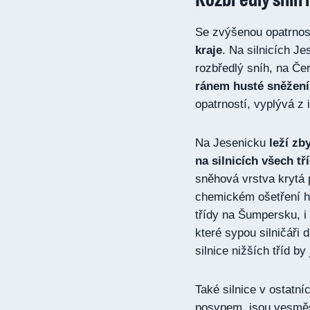
Se zvýšenou opatrností
kraje
. Na silnicích J
rozbředlý sníh, na Č
ránem husté sněžení
opatrností, vyplývá z i
Na Jesenicku
leží zb
na silnicích všech tří
sněhová vrstva krytá 
chemickém ošetření hlá
třídy na Šumpersku, i 
které sypou silničáři 
silnice nižších tříd b
Také silnice v ostatní
posypem, jsou vesměs 