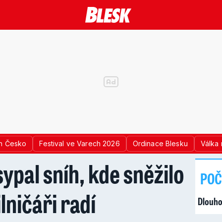
n Česko
Festival ve Varech 2026
Ordinace Blesku
Válka 
ypal sníh, kde sněžilo
POČ
lničáři radí
Dlouho