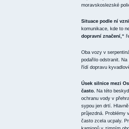
moravskoslezské poli
Situace podle ní vzni
komunikace, kde to n
dopravní značení,“
ře
Oba vozy v serpentiná
podařilo odstranit. Na
řídí dopravu kyvadlově
Úsek silnice mezi Os
často.
Na této beskyd
ochranu vody v přehra
sypou jen drtí. Hlavn
průjezdná. Problémy v
často zcela ucpaly. Pr
kamionů v zimním obd