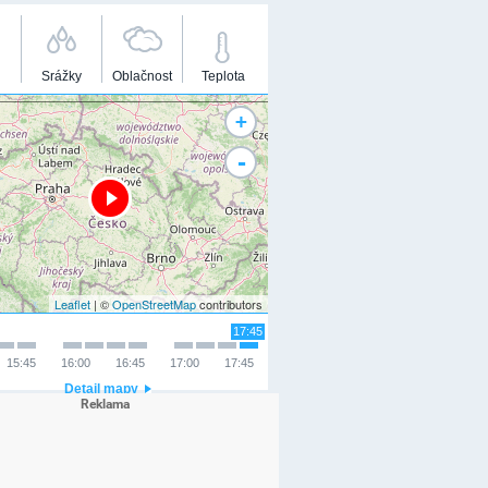
Srážky
Oblačnost
Teplota
+
-
Leaflet
| ©
OpenStreetMap
contributors
17:45
15:45
16:00
16:45
17:00
17:45
Detail mapy