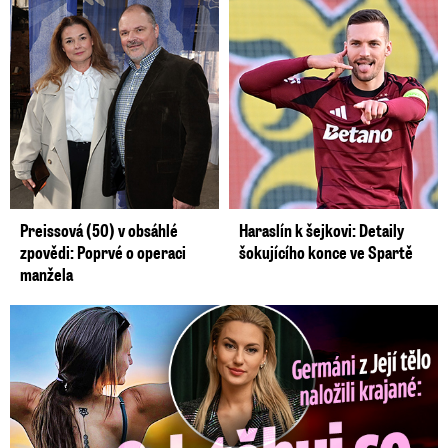
Preissová (50) v obsáhlé
Haraslín k šejkovi: Detaily
zpovědi: Poprvé o operaci
šokujícího konce ve Spartě
manžela
Germáni z Jejího těla: Odstěhuj se, vzkázali jí krajané