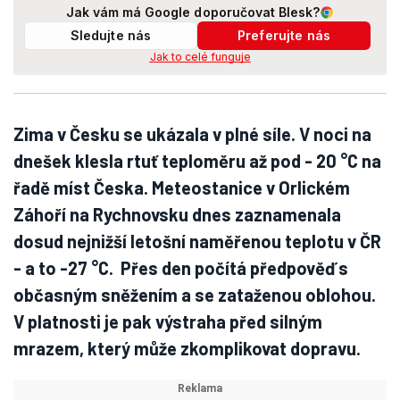
Jak vám má Google doporučovat Blesk?
Sledujte nás
Preferujte nás
Jak to celé funguje
Zima v Česku se ukázala v plné síle. V noci na
dnešek klesla rtuť teploměru až pod - 20 °C na
řadě míst Česka. Meteostanice v Orlickém
Záhoří na Rychnovsku dnes zaznamenala
dosud nejnižší letošní naměřenou teplotu v ČR
- a to -27 °C. Přes den počítá předpověď s
občasným sněžením a se zataženou oblohou.
V platnosti je pak výstraha před silným
mrazem, který může zkomplikovat dopravu.