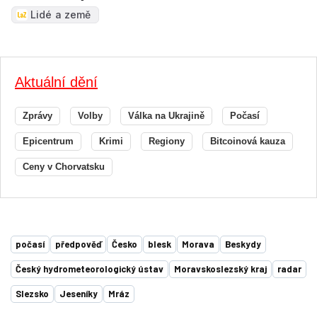
Lidé a země
Aktuální dění
Zprávy
Volby
Válka na Ukrajině
Počasí
Epicentrum
Krimi
Regiony
Bitcoinová kauza
Ceny v Chorvatsku
počasí
předpověď
Česko
blesk
Morava
Beskydy
Český hydrometeorologický ústav
Moravskoslezský kraj
radar
Slezsko
Jeseníky
Mráz