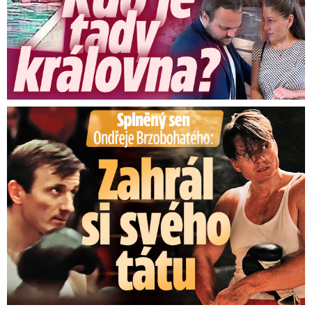
Mrazy začátkem týdne nepoleví
Předpověď počítá dál s mrazy a poklesy
teploty až k minus 18 stupňům. V platnosti je
Splněný sen Ondřeje Brzobohatého: Zahrál si svého tátu
nadále také výstraha,
ta platí do dnešního
dopoledne.
Výstraha platí podle Českého
hydrometeorologického ústavu pro Olomoucký,
Zlínský a Moravskoslezský kraj.
„Doporučuje se
chránit se teplým oblečením ve více vrstvách,
teplou obuví, rukavicemi a pokrývkou hlavy.
Malé děti, starší a nemocní občané by neměli