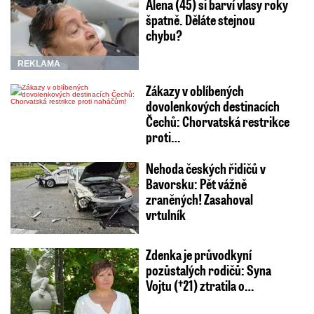
Alena (45) si barví vlasy roky
špatně. Děláte stejnou
chybu?
REKLAMA
Zákazy v oblíbených
dovolenkových destinacích
Čechů: Chorvatská restrikce
proti…
Nehoda českých řidičů v
Bavorsku: Pět vážně
zraněných! Zasahoval
vrtulník
Zdenka je průvodkyní
pozůstalých rodičů: Syna
Vojtu (†21) ztratila o…