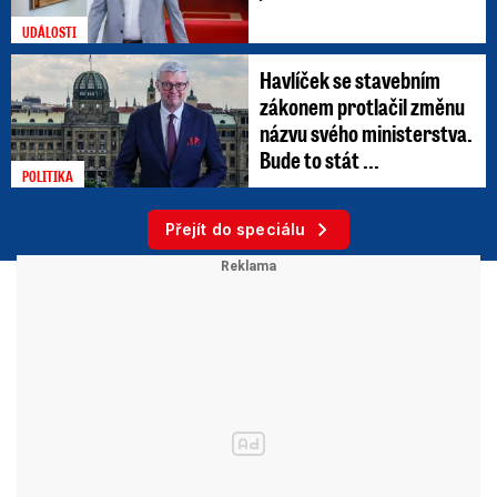
UDÁLOSTI
Havlíček se stavebním
zákonem protlačil změnu
názvu svého ministerstva.
Bude to stát ...
POLITIKA
Přejít do speciálu