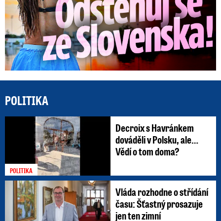
POLITIKA
Decroix s Havránkem
dováděli v Polsku, ale…
Vědí o tom doma?
POLITIKA
Vláda rozhodne o střídání
času: Šťastný prosazuje
jen ten zimní