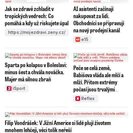
Jak se zdravě zchladit v
AI asistenti začínají
tropických vedrech: Co
nakupovat za lidi.
pomáhá a kdy už riskujete úpal
Obchodníci se připravují
na nový prodejní kanál
https://mojezdravi.zeny.cz/
e15
Sparta po kolapsu v Boleslavi:
Peče se celá země,
minus šest a chvála nováčka.
Babišova vláda ale mlčí a
Majer má silnou zbraň
mlží. Přitom extrémy
počasí jsou trvalými
iSport
problémy Česka
Reflex
Filip Vondrášek: V Jižní Americe si lidé plují životem
mnohem lehčeji, věci tolik neřeší