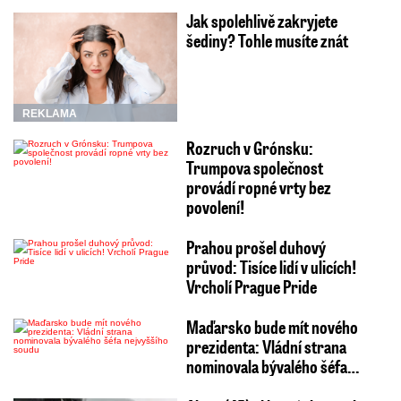
Jak spolehlivě zakryjete
šediny? Tohle musíte znát
REKLAMA
Rozruch v Grónsku:
Trumpova společnost
provádí ropné vrty bez
povolení!
Prahou prošel duhový
průvod: Tisíce lidí v ulicích!
Vrcholí Prague Pride
Maďarsko bude mít nového
prezidenta: Vládní strana
nominovala bývalého šéfa…