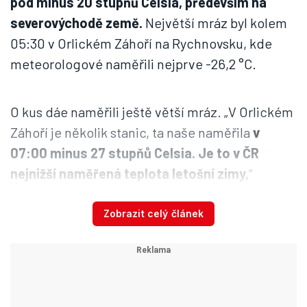
pod minus 20 stupňů Celsia, především na
severovýchodě země.
Největší mráz byl kolem
05:30 v Orlickém Záhoří na Rychnovsku, kde
meteorologové naměřili nejprve -26,2 °C.
O kus dáe naměřili ještě větší mráz. „V Orlickém
Záhoří je několik stanic, ta naše naměřila
v
07:00 minus 27 stupňů Celsia. Je to v ČR
nejnižší naměřená teplota letošní zimy,
“
uvedl meteorolog Antonín Vojvodík. Stanice
„Orlické Záhoří 2“ je v mělké mrazové kotlině v
Zobrazit celý článek
nadmořské výšce 683 metrů kousek od říčky
Divoká Orlice, která tvoří hranici s Polskem.