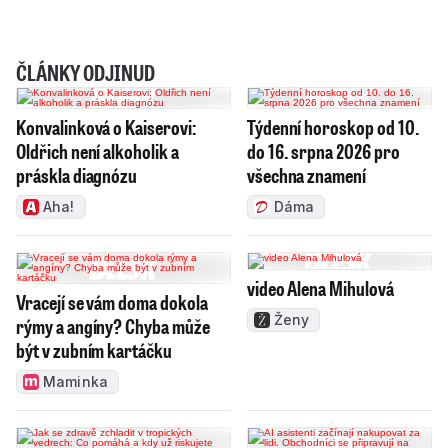
ČLÁNKY ODJINUD
Konvalinková o Kaiserovi:
Týdenní horoskop od 10.
Oldřich není alkoholik a
do 16. srpna 2026 pro
práskla diagnózu
všechna znamení
Aha!
Dáma
video Alena Mihulová
Vracejí se vám doma dokola
Ženy
rýmy a angíny? Chyba může
být v zubním kartáčku
Maminka