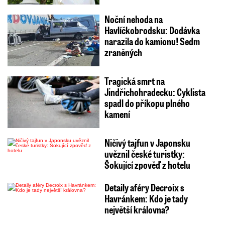
Noční nehoda na
Havlíčkobrodsku: Dodávka
narazila do kamionu! Sedm
zraněných
Tragická smrt na
Jindřichohradecku: Cyklista
spadl do příkopu plného
kamení
Ničivý tajfun v Japonsku
uvěznil české turistky:
Šokující zpověď z hotelu
Detaily aféry Decroix s
Havránkem: Kdo je tady
největší královna?