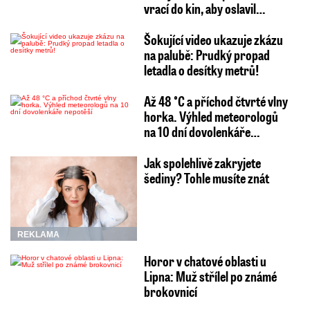
vrací do kin, aby oslavil…
Šokující video ukazuje zkázu
na palubě: Prudký propad
letadla o desítky metrů!
Až 48 °C a příchod čtvrté vlny
horka. Výhled meteorologů
na 10 dní dovolenkáře…
Jak spolehlivě zakryjete
šediny? Tohle musíte znát
REKLAMA
Horor v chatové oblasti u
Lipna: Muž střílel po známé
brokovnicí