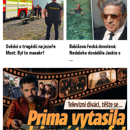
šumavských vrcholcích.
Svědci o tragédii na jezeře
Babišova řecká dovolená:
Most: Byl to masakr!
Nedaleko dováděla Jackie s
...
Prima vytasila podzimní trumfy! Další Zrádci a žhavé novinky