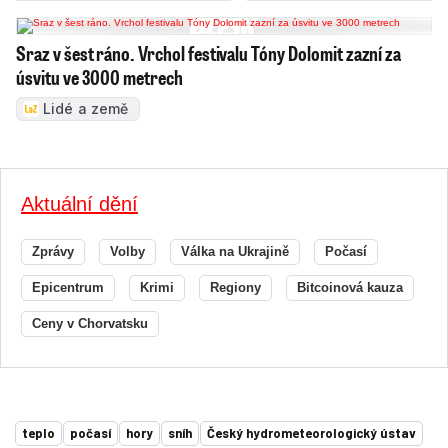
Sraz v šest ráno. Vrchol festivalu Tóny Dolomit zazní za
úsvitu ve 3000 metrech
Lidé a země
Aktuální dění
Zprávy
Volby
Válka na Ukrajině
Počasí
Epicentrum
Krimi
Regiony
Bitcoinová kauza
Ceny v Chorvatsku
teplo
počasí
hory
sníh
Český hydrometeorologický ústav