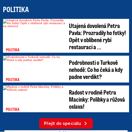
POLITIKA
Utajená dovolená Petra
Pavla: Prozradily ho fotky!
Opět v oblíbené rybí
restauraci a ...
POLITIKA
Podrobnosti o Turkově
nehodě: Co ho čeká a kdy
padne verdikt?
POLITIKA
Radost v rodině Petra
Macinky: Polibky a růžová
oslava!
POLITIKA
Přejít do speciálu