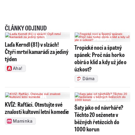
ČLÁNKY ODJINUD
Laďa Kerndl (81) v slzách!
Tropické noci a špatný
Čtyři mrtví kamarádi za jediný
spánek: Proč nás horko
týden
obírá o klid a kdy už jde o
úzkost?
Aha!
Dáma
KVÍZ: Rafťáci. Otestujte své
Šaty jako od návrháře?
znalosti kultovní letní komedie
Těchto 20 seženete v
běžných řetězcích do
Maminka
1000 korun