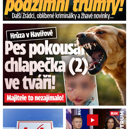
Hrůza v Havířově: Pes pokousal chlapečka (2) ve tváři!