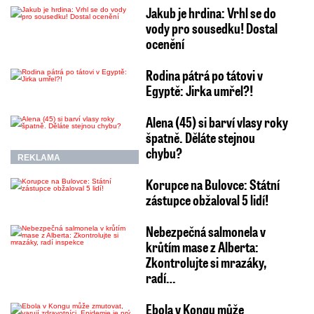
Jakub je hrdina: Vrhl se do
vody pro sousedku! Dostal
ocenění
Rodina pátrá po tátovi v
Egyptě: Jirka umřel?!
Alena (45) si barví vlasy roky
špatně. Děláte stejnou
chybu?
REKLAMA
Korupce na Bulovce: Státní
zástupce obžaloval 5 lidí!
Nebezpečná salmonela v
krůtím mase z Alberta:
Zkontrolujte si mrazáky,
radí…
Ebola v Kongu může