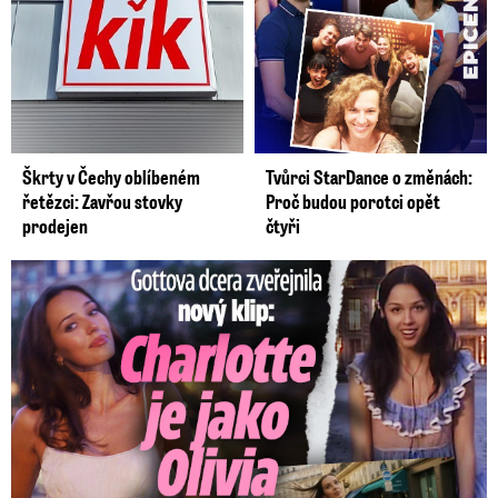
Škrty v Čechy oblíbeném
Tvůrci StarDance o změnách:
řetězci: Zavřou stovky
Proč budou porotci opět
prodejen
čtyři
Gottova dcera zveřejnila nový klip: Je jako Olivie Rodrigo!