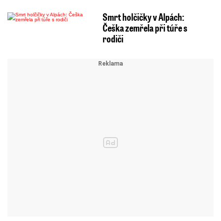
Smrt holčičky v Alpách:
Češka zemřela při túře s
rodiči