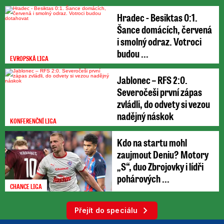
Hradec - Besiktas 0:1.
Šance domácích, červená
i smolný odraz. Votroci
budou ...
EVROPSKÁ LIGA
Jablonec – RFS 2:0.
Severočeši první zápas
zvládli, do odvety si vezou
nadějný náskok
KONFERENČNÍ LIGA
Kdo na startu mohl
zaujmout Deniu? Motory
„S“, duo Zbrojovky i lídři
pohárových ...
CHANCE LIGA
Přejít do speciálu