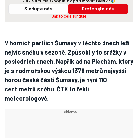
Jak vám má Google doporučovat Blesk?
Sledujte nás
Preferujte nás
Jak to celé funguje
V horních partiích Šumavy v těchto dnech leží
nejvíc sněhu v sezoně. Způsobily to srážky v
posledních dnech. Například na Plechém, který
je s nadmořskou výškou 1378 metrů nejvyšší
horou české části Šumavy, je nyní 110
centimetrů sněhu. ČTK to řekli
meteorologové.