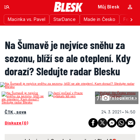
Můj Blesk
Macinka vs. Pavel
StarDance
Made in Česko
Festiva
Na Šumavě je nejvíce sněhu za
sezonu, blíží se ale oteplení. Kdy
dorazí? Sledujte radar Blesku
71
Fotogalerie >
ČTK , sova
24. 3. 2021 • 14:50
Diskuze (0)