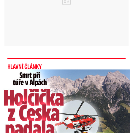
Sledujte meteorologický radar Blesku
Kromě Plechého v posledních dnech napadlo
větší množství sněhu i na Blatném Vrchu u
Březníku.
Podle údajů Českého
hydrometeorologického ústavu tam nyní je 118
centimetrů.
HLAVNÍ ČLÁNKY
Do Prahy konečně přijde jaro. Od
Smrt Češky v Alpách: Zemřela při túře s rodiči
příštího týdne začnou teploty
stoupat
Jižní Čechy zasáhne oteplení
Zimní podmínky v těchto dnech ale panují v