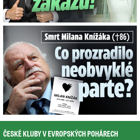
Smrt Milana Knížáka (†86): Co prozradilo neobvyklé parte?
ČESKÉ KLUBY V EVROPSKÝCH POHÁRECH