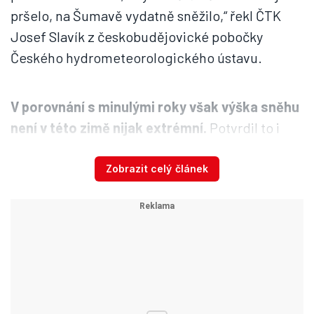
pršelo, na Šumavě vydatně sněžilo,“ řekl ČTK
Josef Slavík z českobudějovické pobočky
Českého hydrometeorologického ústavu.
V porovnání s minulými roky však výška sněhu
není v této zimě nijak extrémní.
Potvrdil to i
amatérský meteorolog Ivo Rolčík, který má
měřící stanici na Plechém sedm let. „
Zatím
Zobrazit celý článek
nejvyšší vrstva sněhu byla změřena v lednu
roku 2018 a to 205 centimetrů.
Poslední roky
jsou na sněhovou pokrývku díky postupnému
oteplování chudší,“ uvedl Rolčík.