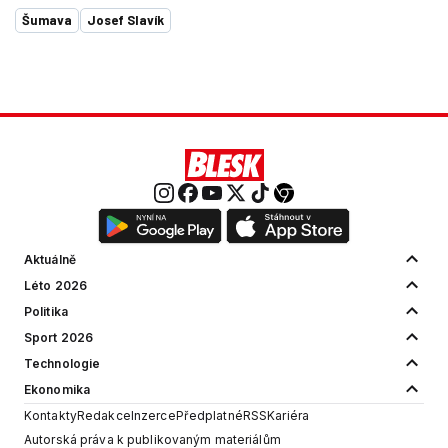
Šumava
Josef Slavík
Aktuálně
Léto 2026
Politika
Sport 2026
Technologie
Ekonomika
Kontakty
Redakce
Inzerce
Předplatné
RSS
Kariéra
Autorská práva k publikovaným materiálům