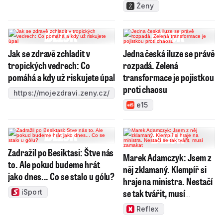
Ženy
Jak se zdravě zchladit v
Jedna česká iluze se právě
tropických vedrech: Co
rozpadá. Zelená
pomáhá a kdy už riskujete úpal
transformace je pojistkou
proti chaosu
https://mojezdravi.zeny.cz/
e15
Zadražil po Besiktasi: Štve nás
Marek Adamczyk: Jsem z
to. Ale pokud budeme hrát
něj zklamaný. Klempíř si
jako dnes... Co se stalo u gólu?
hraje na ministra. Nestačí
se tak tvářit, musí
iSport
zamakat
Reflex