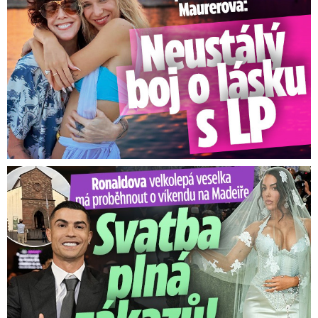
Ronaldova velkolepá veselka na Madeiře: Svatba plná zákazů!