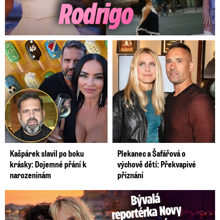
Kašpárek slavil po boku
Plekanec a Šafářová o
krásky: Dojemné přání k
výchově dětí: Překvapivé
narozeninám
přiznání
Bývalá reportérka Novy Maurerová: Neustálý boj o lásku s ...