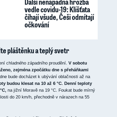
Další nenápadná hrozba
vedle covidu-19: Klíšťata
číhají všude, Češi odmítají
očkování
te pláštěnku a teplý svetr
ní chladného západního proudění.
V sobotu
aženo, zejména zpočátku dne s přeháňkami
ne bude docházet k ubývání oblačnosti až na
oty budou klesat na 10 až 6 °C. Denní teploty
 °C,
na jižní Moravě na 19 °C. Foukat bude mírný
chlosti do 20 km/h, přechodně v nárazech na 55