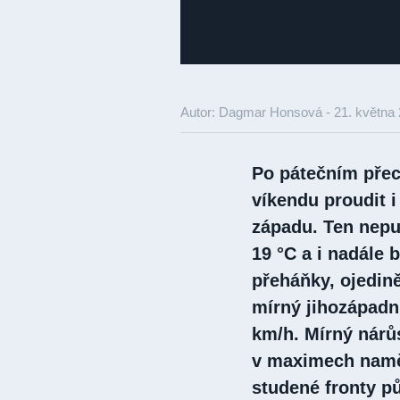
Autor: Dagmar Honsová -
21. května
Po pátečním přec
víkendu proudit 
západu. Ten nepu
19 °C a i nadále 
přeháňky, ojedině
mírný jihozápadní
km/h. Mírný nárůs
v maximech naměř
studené fronty pů