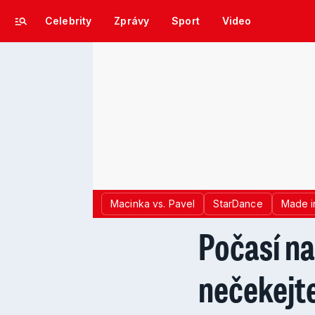
Celebrity
Zprávy
Sport
Video
Macinka vs. Pavel
StarDance
Made i
Počasí na
nečekejte