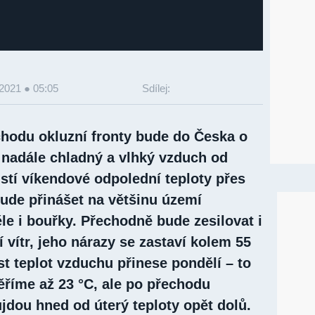
 2021 ● 05:05
Sdílej:
hodu okluzní fronty bude do Česka o
i nadále chladný a vlhký vzduch od
stí víkendové odpolední teploty přes
bude přinášet na většinu území
le i bouřky. Přechodně bude zesilovat i
 vítr, jeho nárazy se zastaví kolem 55
t teplot vzduchu přinese pondělí – to
íme až 23 °C, ale po přechodu
jdou hned od úterý teploty opět dolů.