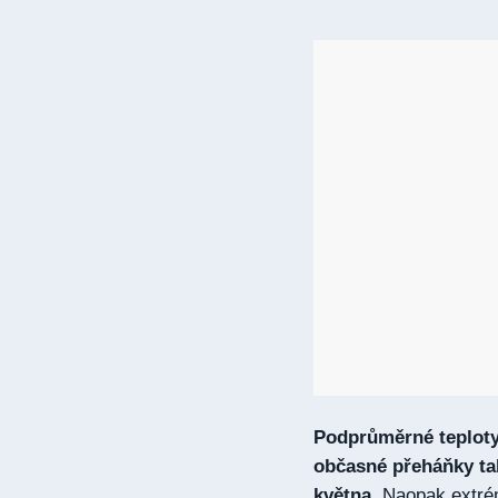
Podprůměrné teploty
občasné přeháňky ta
května.
Naopak extrém