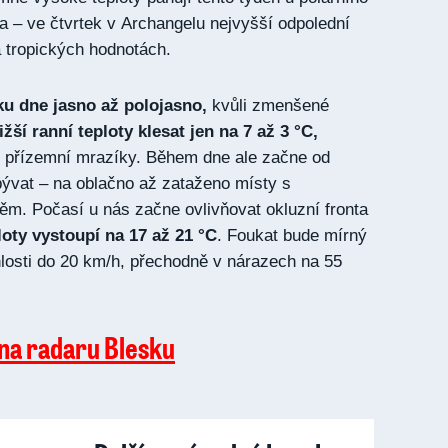
 – ve čtvrtek v Archangelu nejvyšší odpolední
a tropických hodnotách.
u dne jasno až polojasno,
kvůli zmenšené
ižší ranní teploty klesat jen na 7 až 3 °C,
i přízemní mrazíky. Během dne ale začne od
bývat – na oblačno až zataženo místy s
m. Počasí u nás začne ovlivňovat okluzní fronta
loty vystoupí na 17 až 21 °C
. Foukat bude mírný
chlosti do 20 km/h, přechodně v nárazech na 55
 na radaru Blesku