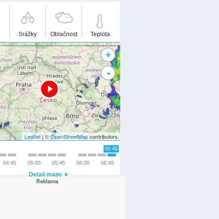
Srážky
Oblačnost
Teplota
+
-
Leaflet
| ©
OpenStreetMap
contributors
06:45
04:45
05:00
05:45
06:00
06:45
Detail mapy