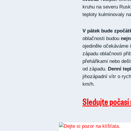
kruhu na severu Ruska
teploty kulminovaly n
V pátek bude zpočátk
oblačnosti budou
nejn
ojediněle očekáváme 
západu oblačnosti při
přeháňkami nebo deště
od západu.
Denní tep
jihozápadní vítr o ry
km/h.
Sledujte počasí