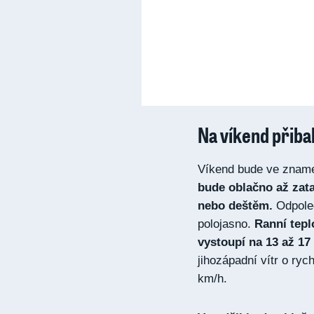
Na víkend přibal
Víkend bude ve zname
bude oblačno až zat
nebo deštěm.
Odpoled
polojasno.
Ranní tepl
vystoupí na 13 až 17
jihozápadní vítr o ry
km/h.