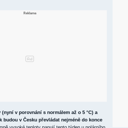
 (nyní v porovnání s normálem až o 5 °C) a
k budou v Česku převládat nejméně do konce
ně vysoké teploty panují tento týden u polárního