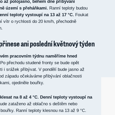
no až polojasno, během dne přibývání
ině území s přeháňkami.
Ranní teploty budou
enní teploty vystoupí na 13 až 17 °C.
Foukat
í vítr o rychlosti do 20 km/h, přechodně
h.
epřinese ani poslední květnový týden
novém pracovním týdnu naměříme hned
Po přechodu studené fronty se bude opět
i i srážek přibývat. V pondělí bude jasno až
 od západu očekáváme přibývání oblačnosti
ami, ojediněle bouřky.
klesat na 8 až 4 °C. Denní teploty vystoupí na
bude zataženo až oblačno s deštěm nebo
 bouřky. Ranní teploty klesnou na 13 až 9 °C.