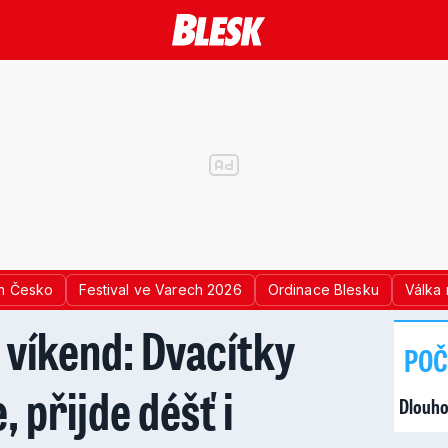
n Česko
Festival ve Varech 2026
Ordinace Blesku
Válka 
 víkend: Dvacítky
POČ
, přijde déšť i
Dlouho