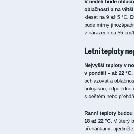
V neděli bude oblač
oblačnosti a na větš
klesat na 9 až 5 °C.
D
bude mírný jihozápadn
v nárazech na 55 km/
Letní teploty n
Nejvyšší teploty v 
v pondělí – až 22 °C.
ochlazovat a oblačnost
polojasno, odpoledne
s deštěm nebo přeháňk
Ranní teploty budou 
18 až 22 °C.
V úterý 
přeháňkami, ojediněle