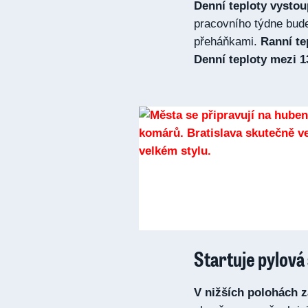
Denní teploty vystou
pracovního týdne bude
přeháňkami.
Ranní te
Denní teploty mezi 1
Startuje pylová
V nižších polohách z