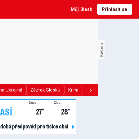
Můj Blesk
Přihlásit se
na Ukrajině
Zázrak Blesku
Krimi
Donald Trump
Sport
Dnes
Zítra
ASÍ
27°
28°
dobá předpověď pro tisíce obcí