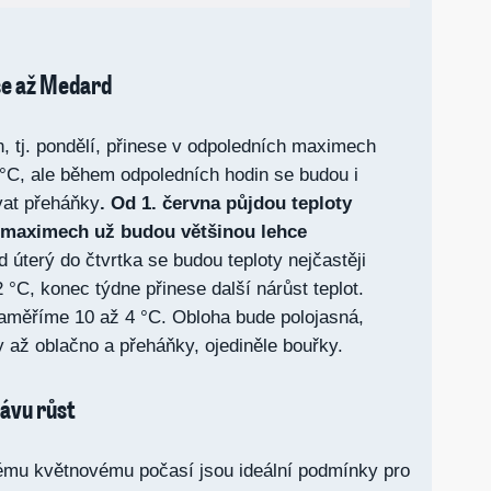
se až Medard
, tj. pondělí, přinese v odpoledních maximech
 °C, ale během odpoledních hodin se budou i
vat přeháňky
. Od 1. června půjdou teploty
 maximech už budou většinou lehce
 úterý do čtvrtka se budou teploty nejčastěji
°C, konec týdne přinese další nárůst teplot.
aměříme 10 až 4 °C. Obloha bude polojasná,
až oblačno a přeháňky, ojediněle bouřky.
rávu růst
ému květnovému počasí jsou ideální podmínky pro