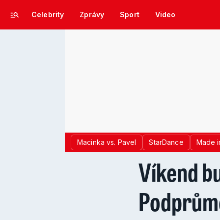
Celebrity
Zprávy
Sport
Video
Macinka vs. Pavel
StarDance
Made i
Víkend bu
Podprůmě