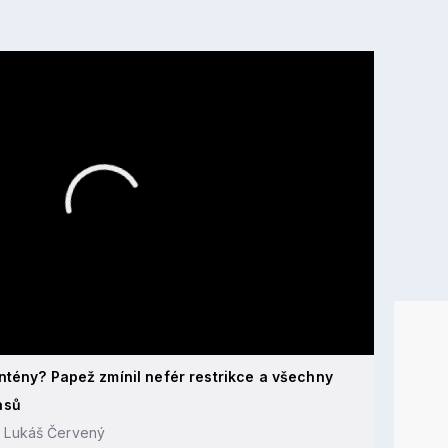
ntény? Papež zmínil nefér restrikce a všechny
asů
, Lukáš Červený