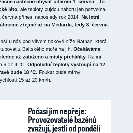
začne částečně ubývat úderem 1. června – to
cké léto
, ale teploty půjdou nahoru jen pozvolna.
 června přinesl naposledy rok 2014.
Na letní
dosáhneme zřejmě až na Medarda, tedy 8. června.
así u nás pod vlivem tlakové níže Nathan, která
tupovat z Baltského moře na jih
. Očekáváme
ledne až zataženo a místy přeháňky.
Ranní
na 9 až 4 °C.
Odpolední teploty vystoupí na 12
ravě bude 18 °C.
Foukat bude mírný
ychlosti 15 až 20 km/h.
Počasí jim nepřeje:
Provozovatelé bazénů
zvažují, jestli od pondělí