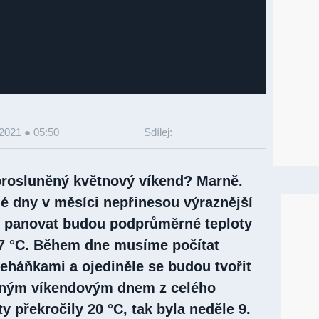
 2021 ● 05:50
Sdílej:
 prosluněný květnový víkend? Marně.
né dny v měsíci nepřinesou výraznější
– panovat budou podprůměrné teploty
7 °C. Během dne musíme počítat
eháňkami a ojediněle se budou tvořit
diným víkendovým dnem z celého
ty překročily 20 °C, tak byla neděle 9.