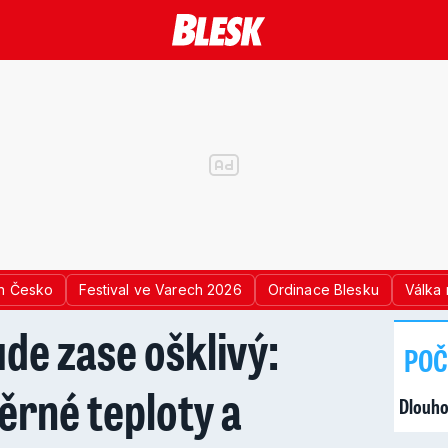
n Česko
Festival ve Varech 2026
Ordinace Blesku
Válka 
de zase ošklivý:
POČ
rné teploty a
Dlouho