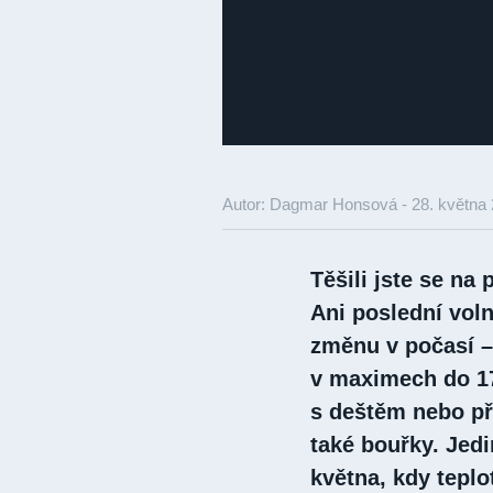
Autor: Dagmar Honsová -
28. května
Těšili jste se na
Ani poslední vol
změnu v počasí 
v maximech do 1
s deštěm nebo př
také bouřky. Je
května, kdy teplo