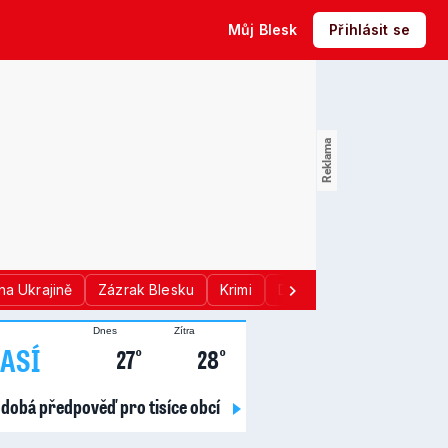
Můj Blesk
Přihlásit se
na Ukrajině
Zázrak Blesku
Krimi
Donald Trump
Sport
Dnes
Zítra
ASÍ
27°
28°
dobá předpověď pro tisíce obcí