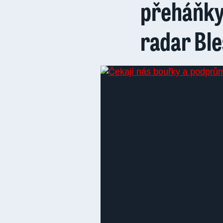
přeháňky 
radar Bl