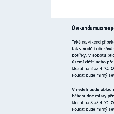
O víkendu musíme p
Také na víkend přibalt
tak v neděli očekává
bouřky. V sobotu bud
území déšť nebo př
klesat na 8 až 4 °C.
Od
Foukat bude mírný seve
V neděli bude oblač
během dne místy pře
klesat na 8 až 4 °C.
O
Foukat bude mírný sev