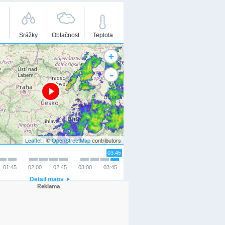
Srážky
Oblačnost
Teplota
+
-
Leaflet
| ©
OpenStreetMap
contributors
03:45
01:45
02:00
02:45
03:00
03:45
Detail mapy