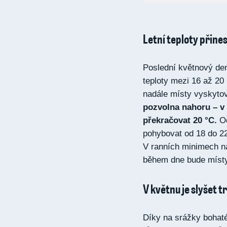
Letní teploty přine
Poslední květnový den
teploty mezi 16 až 20
nadále místy vyskyto
pozvolna nahoru – v
překračovat 20 °C.
Od
pohybovat od 18 do 22 
V ranních minimech n
během dne bude místy 
V květnu je slyšet t
Díky na srážky bohat