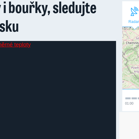
i bouřky, sledujte
esku
Radar
01:00