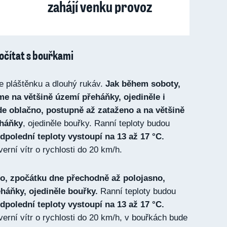
zahájí venku provoz
očítat s bouřkami
e pláštěnku a dlouhý rukáv.
Jak během soboty,
me na většině území přeháňky, ojediněle i
e oblačno, postupně až zataženo a na většině
eháňky
, ojediněle bouřky. Ranní teploty budou
polední teploty vystoupí na 13 až 17 °C.
rní vítr o rychlosti do 20 km/h.
no, zpočátku dne přechodně až polojasno,
háňky, ojediněle bouřky.
Ranní teploty budou
dpolední teploty vystoupí na 13 až 17 °C.
erní vítr o rychlosti do 20 km/h, v bouřkách bude