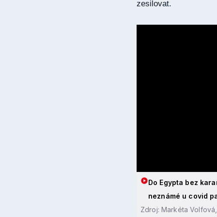
zesilovat.
Do Egypta bez kara
neznámé u covid p
Zdroj: Markéta Volfová