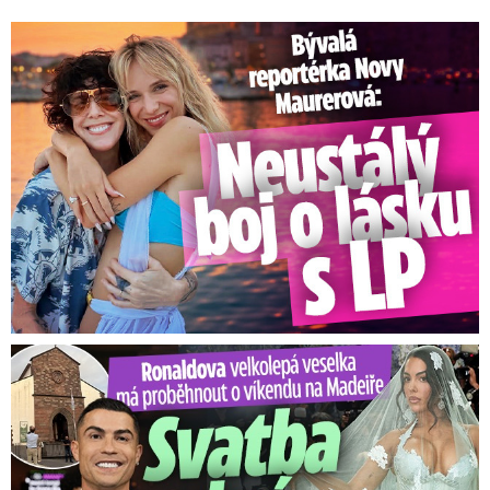
Bývalá reportérka Novy Maurerová: Neustálý boj o lásku s ...
Ronaldova velkolepá veselka na Madeiře: Svatba plná zákazů!