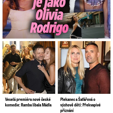
Veselá premiéra nové české
Plekanec a Šafářová o
komedie: Ramba líbala Mádla
výchově dětí: Překvapivé
přiznání