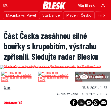
Můj Blesk
Macinka vs. Pavel
StarDance
Made in Česko
Festiva
Část Česka zasáhnou silné
bouřky s krupobitím, výstrahu
zpřísnili. Sledujte radar Blesku
59
Fotogalerie >
ČTK
15. 8. 2021 • 11:33
Aktualizováno - 15. 8. 2021 • 19:57
Diskuze (5)