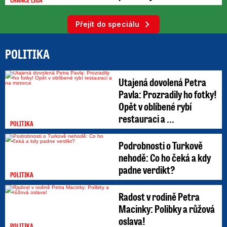
Přejít do speciálu
POLITIKA
Utajená dovolená Petra
Pavla: Prozradily ho fotky!
Opět v oblíbené rybí
restauraci a ...
POLITIKA
Podrobnosti o Turkově
nehodě: Co ho čeká a kdy
padne verdikt?
POLITIKA
Radost v rodině Petra
Macinky: Polibky a růžová
oslava!
POLITIKA