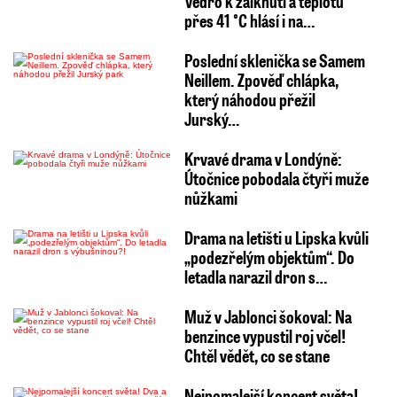
Vedro k zalknutí a teplotu
přes 41 °C hlásí i na…
Poslední sklenička se Samem
Neillem. Zpověď chlápka,
který náhodou přežil
Jurský…
Krvavé drama v Londýně:
Útočnice pobodala čtyři muže
nůžkami
Drama na letišti u Lipska kvůli
„podezřelým objektům“. Do
letadla narazil dron s…
Muž v Jablonci šokoval: Na
benzince vypustil roj včel!
Chtěl vědět, co se stane
Nejpomalejší koncert světa!