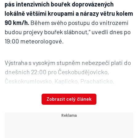
pás intenzivních bouřek doprovázených
lokálně většími kroupami a nárazy větru kolem
90 km/h.
Během svého postupu do vnitrozemí
budou projevy bouřek slábnout,“ uvedli dnes po
19:00 meteorologové.
Výstraha s vysokým stupněm nebezpečí platí do
dnešních 22:00 pro Českobudějovicko,
Českokrumlovsko, Kaplicko, Prachaticko,
Vimpersko, Sušicko a okolí Trhových Svin.
Zobrazit celý článek
Sledujte příchod bouřek na radaru
Blesku