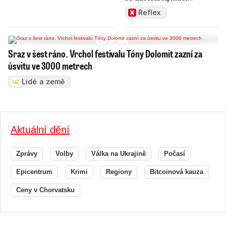
zamakat
Reflex
Sraz v šest ráno. Vrchol festivalu Tóny Dolomit zazní za
úsvitu ve 3000 metrech
Lidé a země
Aktuální dění
Zprávy
Volby
Válka na Ukrajině
Počasí
Epicentrum
Krimi
Regiony
Bitcoinová kauza
Ceny v Chorvatsku