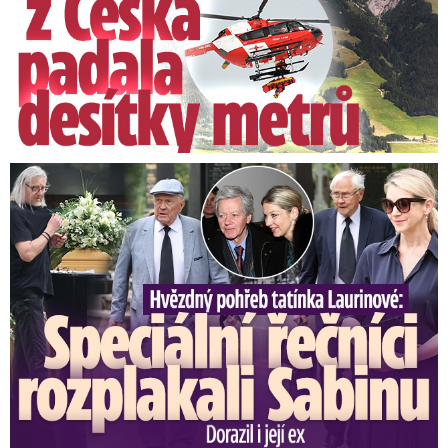
Video se připravuje ...
Přívalové deště zasáhly Šluknovský výběžek
Zdroj: HZS Ústeckého kraje
Speciální řečníci nad rakví Laurina: Rozbrečeli i dceru