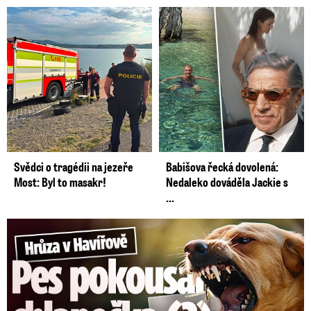
Svědci o tragédii na jezeře
Babišova řecká dovolená:
Most: Byl to masakr!
Nedaleko dováděla Jackie s
...
Hrůza v Havířově: Pes pokousal chlapečka (2) ve tváři!