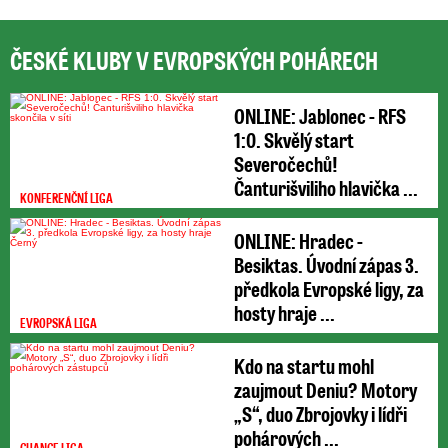
ČESKÉ KLUBY V EVROPSKÝCH POHÁRECH
ONLINE: Jablonec - RFS
1:0. Skvělý start
Severočechů!
Čanturišviliho hlavička ...
KONFERENČNÍ LIGA
ONLINE: Hradec -
Besiktas. Úvodní zápas 3.
předkola Evropské ligy, za
hosty hraje ...
EVROPSKÁ LIGA
Kdo na startu mohl
zaujmout Deniu? Motory
„S“, duo Zbrojovky i lídři
pohárových ...
CHANCE LIGA