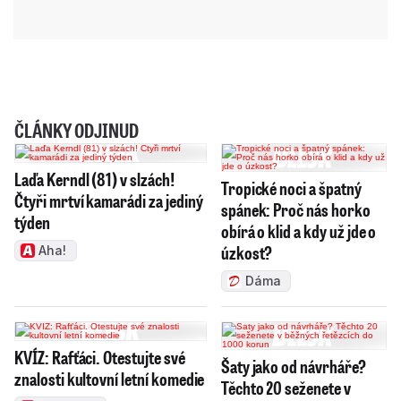
ČLÁNKY ODJINUD
Laďa Kerndl (81) v slzách!
Tropické noci a špatný
Čtyři mrtví kamarádi za jediný
spánek: Proč nás horko
týden
obírá o klid a kdy už jde o
úzkost?
Aha!
Dáma
KVÍZ: Rafťáci. Otestujte své
Šaty jako od návrháře?
znalosti kultovní letní komedie
Těchto 20 seženete v