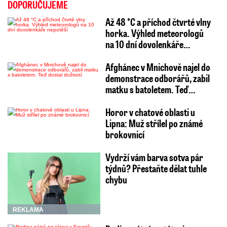
DOPORUČUJEME
Až 48 °C a příchod čtvrté vlny
horka. Výhled meteorologů
na 10 dní dovolenkáře…
Afghánec v Mnichově najel do
demonstrace odborářů, zabil
matku s batoletem. Teď…
Horor v chatové oblasti u
Lipna: Muž střílel po známé
brokovnicí
Vydrží vám barva sotva pár
týdnů? Přestaňte dělat tuhle
chybu
REKLAMA