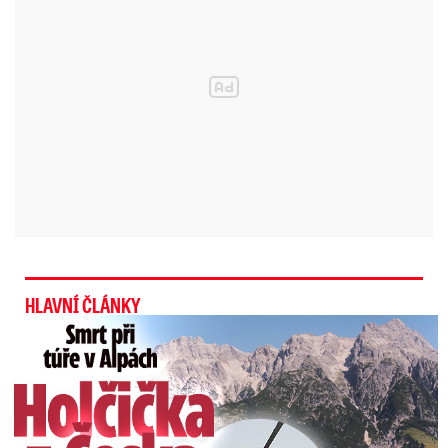
Výstraha pro další části Jihočeského a
Plzeňského kraje je s nízkým stupněm
nebezpečí a platí do pondělních 01:00. Výstrahu
pro Vysočinu, Jihomoravský kraj, Olomoucký
kraj, Moravskoslezský kraj a Zlínský kraj vyhlásili
meteorologové od pondělních 15:00 do
půlnoci.
Přívalový déšť může rozvodnit malé toky a
zatopit podchody, podjezdy či sklepy. Nárazy
HLAVNÍ ČLÁNKY
větru mohou lámat větve stromů.
„Nebezpečí
Smrt Češky (†14) v Alpách: Zemřela při túře s rodiči
mohou představovat také kroupy a blesky,“
uvedli meteorologové. Opatrní by v bouřce měli
být řidiči.