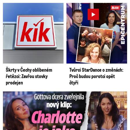
Škrty v Čechy oblíbeném
Tvůrci StarDance o změnách:
řetězci: Zavřou stovky
Proč budou porotci opět
prodejen
čtyři
Gottova dcera zveřejnila nový klip: Je jako Olivie Rodrigo!