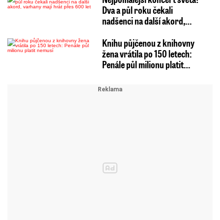
Dva a půl roku čekali
nadšenci na další akord,…
Knihu půjčenou z knihovny
žena vrátila po 150 letech:
Penále půl milionu platit…