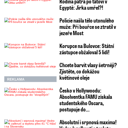
Rodina pátrá po tátovi v
Egyptě: Jirka umřel?!
Policie našla tělo utonulého
muže: Při bouřce se ztratil v
jezeře Most
Korupce na Bulovce: Státní
zástupce obžaloval 5 lidí!
Chcete barvit vlasy šetrněji?
Zjistěte, co dokážou
květinové oleje
REKLAMA
Česko v Hollywoodu:
Absolventka FAMU získala
studentského Oscara,
postupuje do…
Absolutní i srpnová maxima!