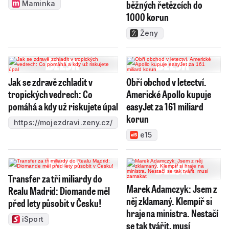
běžných řetězcích do
Maminka
1000 korun
Ženy
Jak se zdravě zchladit v
Obří obchod v letectví.
tropických vedrech: Co
Americké Apollo kupuje
pomáhá a kdy už riskujete úpal
easyJet za 161 miliard
korun
https://mojezdravi.zeny.cz/
e15
Transfer za tři miliardy do
Marek Adamczyk: Jsem z
Realu Madrid: Diomande měl
něj zklamaný. Klempíř si
před lety působit v Česku!
hraje na ministra. Nestačí
iSport
se tak tvářit, musí