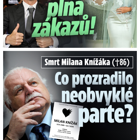
Smrt Milana Knížáka (†86): Co prozradilo neobvyklé parte?