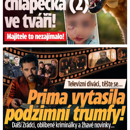
Prima vytasila podzimní trumfy! Další Zrádci a žhavé novinky