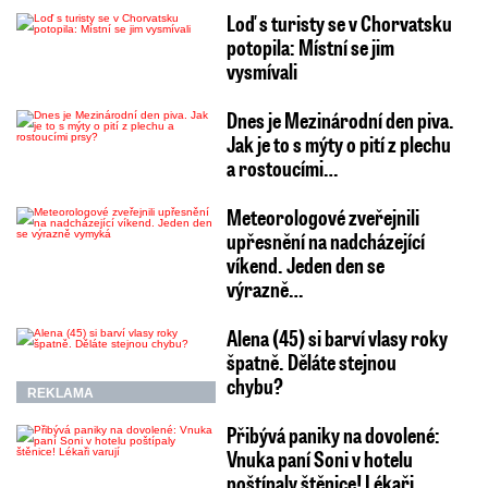
Loď s turisty se v Chorvatsku
potopila: Místní se jim
vysmívali
Dnes je Mezinárodní den piva.
Jak je to s mýty o pití z plechu
a rostoucími…
Meteorologové zveřejnili
upřesnění na nadcházející
víkend. Jeden den se
výrazně…
Alena (45) si barví vlasy roky
špatně. Děláte stejnou
chybu?
REKLAMA
Přibývá paniky na dovolené:
Vnuka paní Soni v hotelu
poštípaly štěnice! Lékaři…