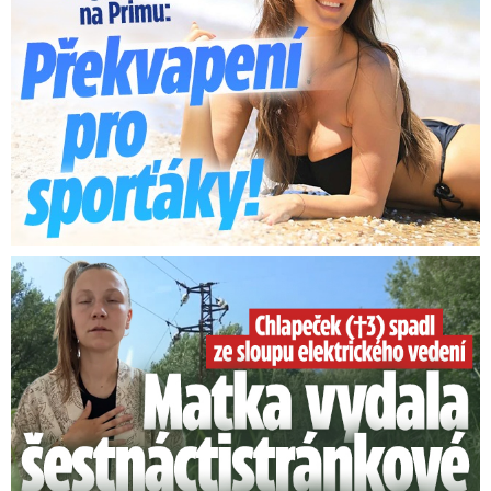
Smrtelný pád chlapce: Matka vydala vyjádření na 16 stran