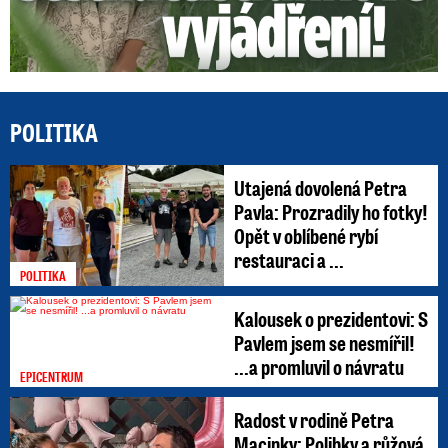
POLITIKA
Utajená dovolená Petra
Pavla: Prozradily ho fotky!
Opět v oblíbené rybí
restauraci a ...
POLITIKA
Kalousek o prezidentovi: S
Pavlem jsem se nesmířil!
...a promluvil o návratu
EPICENTRUM
Radost v rodině Petra
Macinky: Polibky a růžová