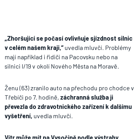
„Zhoršující se počasí ovlivňuje sjízdnost silnic
v celém našem kraji,“
uvedla mluvčí. Problémy
mají například i řidiči na Pacovsku nebo na
silnici I/19 v okolí Nového Města na Moravě.
Ženu (63) zranilo auto na přechodu pro chodce v
Třebíči po 7. hodině,
záchranná služba ji
převezla do zdravotnického zařízení k dalšímu
vyšetření,
uvedla mluvčí.
Vítr může mít na Vysočině podle výstrahy