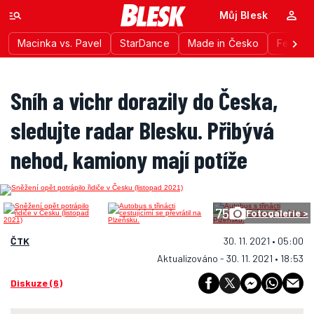
Můj Blesk
Macinka vs. Pavel
StarDance
Made in Česko
Festiva
Sníh a vichr dorazily do Česka,
sledujte radar Blesku. Přibývá
nehod, kamiony mají potíže
75
Fotogalerie >
ČTK
30. 11. 2021 • 05:00
Aktualizováno - 30. 11. 2021 • 18:53
Diskuze (6)