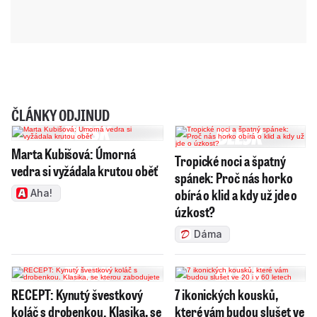
ČLÁNKY ODJINUD
Marta Kubišová: Úmorná
Tropické noci a špatný
vedra si vyžádala krutou oběť
spánek: Proč nás horko
obírá o klid a kdy už jde o
Aha!
úzkost?
Dáma
RECEPT: Kynutý švestkový
7 ikonických kousků,
koláč s drobenkou. Klasika, se
které vám budou slušet ve