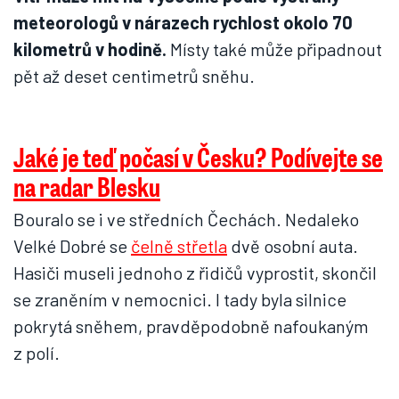
meteorologů v nárazech rychlost okolo 70
kilometrů v hodině.
Místy také může připadnout
pět až deset centimetrů sněhu.
Jaké je teď počasí v Česku? Podívejte se
na radar Blesku
Bouralo se i ve středních Čechách. Nedaleko
Velké Dobré se
čelně střetla
dvě osobní auta.
Hasiči museli jednoho z řidičů vyprostit, skončil
se zraněním v nemocnici. I tady byla silnice
pokrytá sněhem, pravděpodobně nafoukaným
z polí.