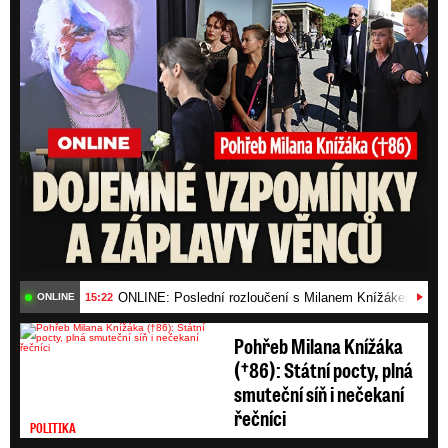
ONLI
ONLINE: Poslední rozloučení s Milanem Knížákem (†86)
15:22
ONLINE
Pohřeb Milana Knížáka
(†86): Státní pocty, plná
smuteční síň i nečekaní
řečníci
POLITIKA