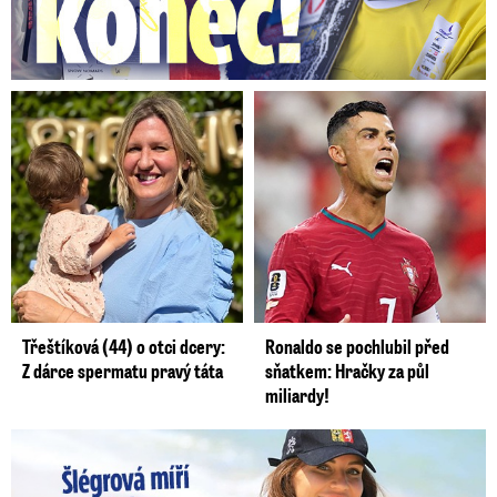
Třeštíková (44) o otci dcery:
Ronaldo se pochlubil před
Z dárce spermatu pravý táta
sňatkem: Hračky za půl
miliardy!
Lucie Šlégrová míří na Primu. Překvapení pro sporťáky!