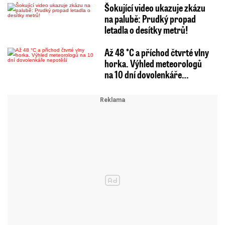
Šokující video ukazuje zkázu
na palubě: Prudký propad
letadla o desítky metrů!
Až 48 °C a příchod čtvrté vlny
horka. Výhled meteorologů
na 10 dní dovolenkáře…