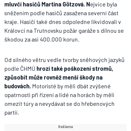
mluvčí hasičů Martina Götzová. N
ejvíce byla
sněžením podle hasičů zasažena severní část
kraje. Hasiči také dnes odpoledne likvidovali v
Královci na Trutnovsku požár garáže s dílnou se
škodou za asi 400.000 korun.
Od silného větru vedle tvorby sněhových jazyků
podle ČHMÚ
hrozí také poškození stromů,
způsobit může rovněž menší škody na
budovách.
Motoristé by měli dbát zvýšené
opatrnosti při řízení a lidé na horách by měli
omezit túry a nevydávat se do hřebenových
partií.