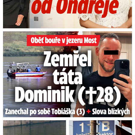
Oběť bouře v jezeru Most: Zemřel táta Dominik (†28)