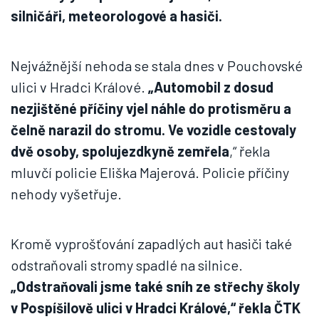
silničáři, meteorologové a hasiči.
Nejvážnější nehoda se stala dnes v Pouchovské
ulici v Hradci Králové.
„Automobil z dosud
nezjištěné příčiny vjel náhle do protisměru a
čelně narazil do stromu. Ve vozidle cestovaly
dvě osoby, spolujezdkyně zemřela
,“ řekla
mluvčí policie Eliška Majerová. Policie příčiny
nehody vyšetřuje.
Kromě vyprošťování zapadlých aut hasiči také
odstraňovali stromy spadlé na silnice.
„Odstraňovali jsme také sníh ze střechy školy
v Pospíšilově ulici v Hradci Králové,“ řekla ČTK