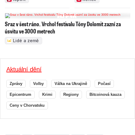
Sraz v šest ráno. Vrchol festivalu Tóny Dolomit zazní za
úsvitu ve 3000 metrech
Lidé a země
Aktuální dění
Zprávy
Volby
Válka na Ukrajině
Počasí
Epicentrum
Krimi
Regiony
Bitcoinová kauza
Ceny v Chorvatsku