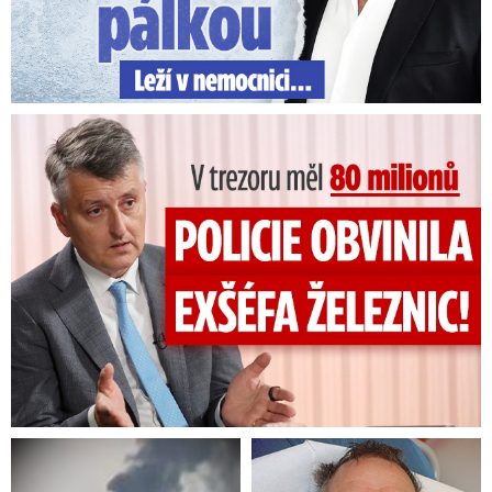
V trezoru měl 80 milionů: Policie obvinila exšéfa železnic!