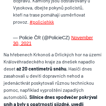
dopravu. Kamiony jsou odstavovány u
Vysokova, dbejte pokynů policistů,
kteří na trase pomáhají usměrňovat
provoz.
#policiehkk
— Policie ČR (@PolicieCZ)
November
30, 2021
Na hřebenech Krkonoš a Orlických hor na území
Královéhradeckého kraje za dnešek napadlo
deset
až 20 centimetrů sněhu.
Hasiči dnes
zasahovali u devíti dopravních nehod a
jedenáctkrát poskytovali různou technickou
pomoc, například vyproštění zapadlých
automobilů.
Silnice dnes vpodvečer pokrýval
sníh a byly s opatrností sjízdné, uvedli