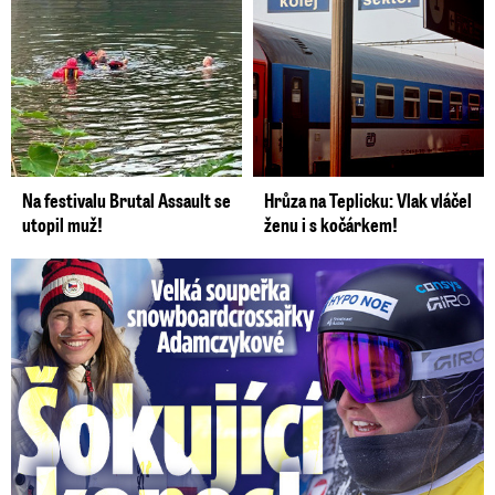
Na festivalu Brutal Assault se
Hrůza na Teplicku: Vlak vláčel
utopil muž!
ženu i s kočárkem!
Velká soupeřka Adamczykové: Šokující konec!