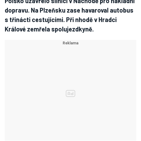
Polsko uzavřelo silnici v Náchodě pro nákladní
dopravu. Na Plzeňsku zase havaroval autobus
s třinácti cestujícími. Při nhodě v Hradci
Králové zemřela spolujezdkyně.