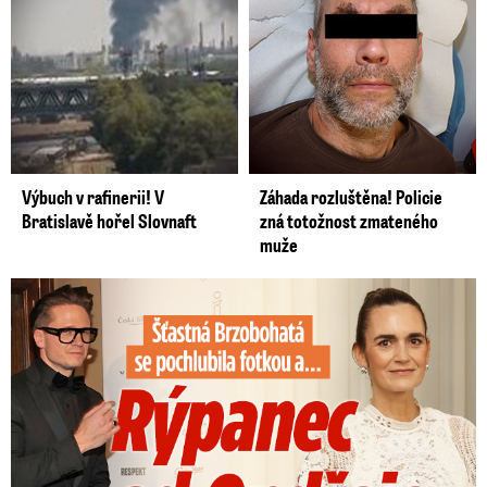
Výbuch v rafinerii! V
Záhada rozluštěna! Policie
Bratislavě hořel Slovnaft
zná totožnost zmateného
muže
Šťastná Brzobohatá se pochlubila fotkou: Rýpanec od Ondřeje