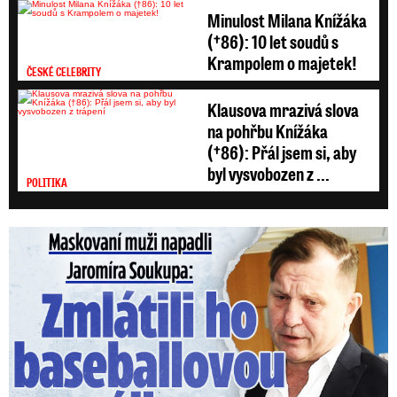
Minulost Milana Knížáka
(†86): 10 let soudů s
Krampolem o majetek!
ČESKÉ CELEBRITY
Klausova mrazivá slova
na pohřbu Knížáka
(†86): Přál jsem si, aby
byl vysvobozen z ...
POLITIKA
Maskovaní muži napadli Jaromíra Soukupa: Krvavá nakládačka