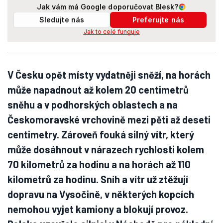
Jak vám má Google doporučovat Blesk?
Sledujte nás
Preferujte nás
Jak to celé funguje
V Česku opět místy vydatněji sněží, na horách
může napadnout až kolem 20 centimetrů
sněhu a v podhorských oblastech a na
Českomoravské vrchovině mezi pěti až deseti
centimetry. Zároveň fouká silný vítr, který
může dosáhnout v nárazech rychlosti kolem
70 kilometrů za hodinu a na horách až 110
kilometrů za hodinu. Sníh a vítr už ztěžují
dopravu na Vysočině, v některých kopcích
nemohou vyjet kamiony a blokují provoz.