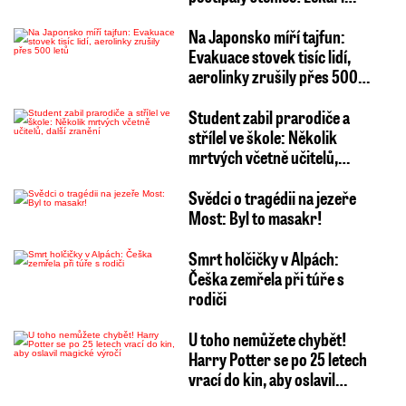
Na Japonsko míří tajfun:
Evakuace stovek tisíc lidí,
aerolinky zrušily přes 500…
Student zabil prarodiče a
střílel ve škole: Několik
mrtvých včetně učitelů,…
Svědci o tragédii na jezeře
Most: Byl to masakr!
Smrt holčičky v Alpách:
Češka zemřela při túře s
rodiči
U toho nemůžete chybět!
Harry Potter se po 25 letech
vrací do kin, aby oslavil…