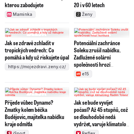
kterou zabodujete
20 i v 60 letech
Maminka
Ženy
Jak se zdravě zchladit v
Potenciální zachránce
tropických vedrech: Co
Soleku zrušil nabídku.
pomáhá a kdy už riskujete úpal
Zadlužené solární
společnosti hrozí
https://mojezdravi.zeny.cz/
konkurz
e15
Přijede vůbec Dynamo?
Jak se bude vyvíjet
Zmatky kolem béčka
počasí? Až 45 stupňů, což
Budějovic, majitelka nabídku
se dlouhodobě nedá
kraje odmítla
vydržet, varuje klimatolog
Radim Tolasz
iSport
Reflex