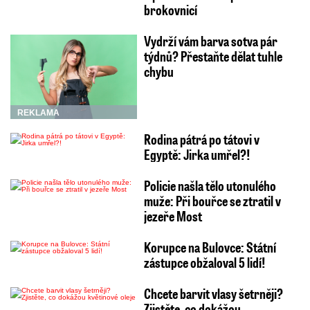
brokovnicí
Vydrží vám barva sotva pár
týdnů? Přestaňte dělat tuhle
chybu
REKLAMA
Rodina pátrá po tátovi v
Egyptě: Jirka umřel?!
Policie našla tělo utonulého
muže: Při bouřce se ztratil v
jezeře Most
Korupce na Bulovce: Státní
zástupce obžaloval 5 lidí!
Chcete barvit vlasy šetrněji?
Zjistěte, co dokážou