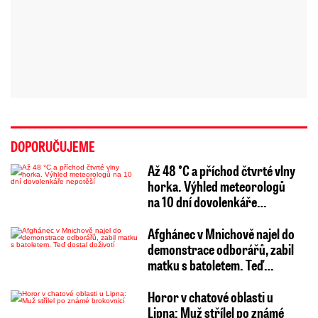
DOPORUČUJEME
Až 48 °C a příchod čtvrté vlny
horka. Výhled meteorologů
na 10 dní dovolenkáře…
Afghánec v Mnichově najel do
demonstrace odborářů, zabil
matku s batoletem. Teď…
Horor v chatové oblasti u
Lipna: Muž střílel po známé