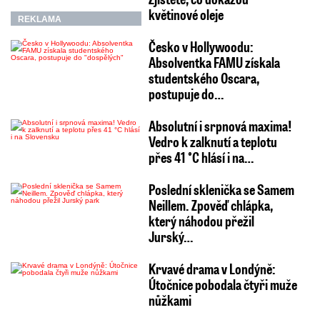
květinové oleje
REKLAMA
Česko v Hollywoodu:
Absolventka FAMU získala
studentského Oscara,
postupuje do…
Absolutní i srpnová maxima!
Vedro k zalknutí a teplotu
přes 41 °C hlásí i na…
Poslední sklenička se Samem
Neillem. Zpověď chlápka,
který náhodou přežil
Jurský…
Krvavé drama v Londýně:
Útočnice pobodala čtyři muže
nůžkami