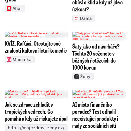
obírá o klid a kdy už jde o
úzkost?
Aha!
Dáma
KVÍZ: Rafťáci. Otestujte své
Šaty jako od návrháře?
znalosti kultovní letní komedie
Těchto 20 seženete v
běžných řetězcích do
Maminka
1000 korun
Ženy
Jak se zdravě zchladit v
AI místo finančního
tropických vedrech: Co
poradce? Test odhalil
pomáhá a kdy už riskujete úpal
neexistující produkty i
rady ze sociálních sítí
https://mojezdravi.zeny.cz/