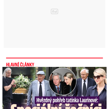
rychlost,“
doplnila Šrýtrová. Silnice byly
odpoledne podle mluvčí sjízdné s opatrností.
„Silničáři jsou zmobilizovaní,“ dodala.
Meteorologové očekávají, že bude sněžení
dnes postupně ustupovat a vystřídá ho déšť.
Na horách ojediněle i mrznoucí déšť. Večer
bude silný vítr s nárazy o rychlosti 70 kilometrů v
HLAVNÍ ČLÁNKY
hodině, na horách až 90 kilometrů v hodině.
Speciální řečníci nad rakví Laurina: Rozbrečeli i dceru
Počasí o víkendu: Sníh, déšť i vichr,
teploty až 7 °C. Sledujte radar
Blesku