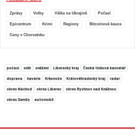
Zprávy
Volby
Válka na Ukrajině
Počasí
Epicentrum
Krimi
Regiony
Bitcoinová kauza
Ceny v Chorvatsku
počasí
sníh
sněžení
Liberecký kraj
Česká tisková kancelář
doprava
havárie
Krkonoše
Královéhradecký kraj
radar
okres Náchod
okres Liberec
okres Rychnov nad Kněžnou
okres Semily
automobil