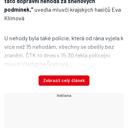
tato dopravní nehoda za sněhových
podmínek,“
uvedla mluvčí krajských hasičů Eva
Klímová
U nehody byla také policie, která od rána vyjela k
více než 15 nehodám, všechny se obešly bez
zranění. ČTK to dnes v 15:30 řekla policejní
mluvčí Vladimíra Šrýtrová.
Zobrazit celý článek
Sledujte aktuální počasí na radaru
Blesku
„Apelujeme na řidiče, aby s ohledem na
aktuální počasí jezdili s velkou opatrností a
přizpůsobili těmto podmínkám i svoji