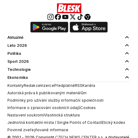
Aktuálně
Léto 2026
Politika
Sport 2026
Technologie
Ekonomika
Kontakty
Redakce
Inzerce
Předplatné
RSS
Kariéra
Autorská práva k publikovaným materiálům
Podmínky pro užívání služby informační společnosti
Informace o zpracování osobních údajů
Cookies
Nastavení soukromí
Vlastnická struktura
Jednotná kontaktní místa / Single Points of Contact
Etický kodex
Povinně zveřejňované informace
© 2001 - 2026 Copyright
CZECH NEWS CENTER a.s.
a dodavatelé