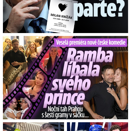
dalších nehod, podepsalo se na tom i počasí.
Na konci obce Nový Hrozenkov ve směru na
Karlovice se ráno srazil osobní automobil s
autobusem. V autobusu v době srážky jelo sedm
cestujících, nikdo z nich nebyl zraněn. V
Veselá premiéra nové české komedie: Ramba líbala Mádla
osobním vozu byl zraněn jeden člověk, kterého
sanitka odvezla do nemocnice.
Další nehoda, při které se zranil jeden člověk,
se stala v ulici Bratří Hlaviců ve Vsetíně. Silnice
byla v době havárie namrzlá.
Vpodvečer se
zranila řidička při nehodě osobního auta v
Jasenné na Zlínsku, silnice byla v době nehody
podle hasičů silně zasněžená. Další nehoda
osobního auta se stala vpodvečer také v Hrádku