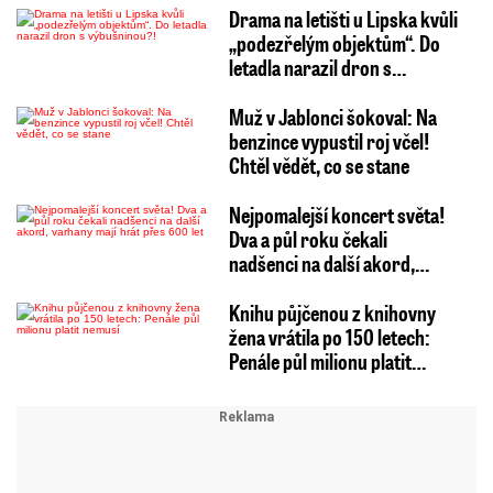
Drama na letišti u Lipska kvůli
„podezřelým objektům“. Do
letadla narazil dron s…
Muž v Jablonci šokoval: Na
benzince vypustil roj včel!
Chtěl vědět, co se stane
Nejpomalejší koncert světa!
Dva a půl roku čekali
nadšenci na další akord,…
Knihu půjčenou z knihovny
žena vrátila po 150 letech:
Penále půl milionu platit…