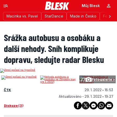
Můj Blesk
Macinka vs. Pavel
StarDance
Made in Česko
Festiva
Srážka autobusu a osobáku a
další nehody. Sníh komplikuje
dopravu, sledujte radar Blesku
77
Fotogalerie >
ČTK
29. 1. 2022 • 16:53
Aktualizováno - 29. 1. 2022 • 19:27
Diskuze (3)