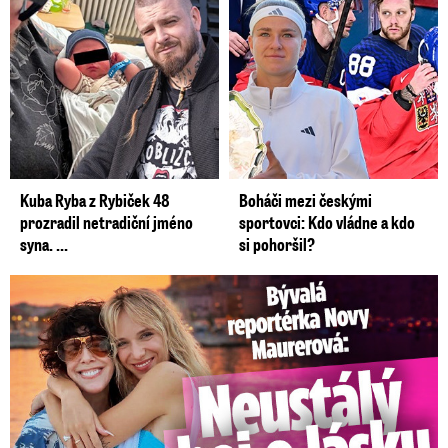
na Vlárské dráze, jedna osoba byla zraněna,
dodal mluvčí zlínských hasičů Roman Žemlička.
Nehoda autobusu a osobáku ve Zlínském kraji
(29.1.2022)
Autor: HZS Zlínského kraje
Kuba Ryba z Rybiček 48
Boháči mezi českými
prozradil netradiční jméno
sportovci: Kdo vládne a kdo
syna. ...
si pohoršil?
Bývalá reportérka Novy Maurerová: Neustálý boj o lásku s ...