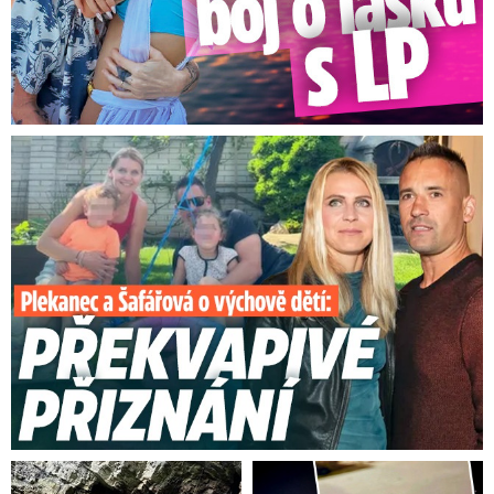
Plekanec a Šafářová o výchově dětí: Překvapivé přiznání