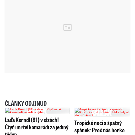
ČLÁNKY ODJINUD
Laďa Kerndl (81) v slzách!
Tropické noci a špatný
Čtyři mrtví kamarádi za jediný
spánek: Proč nás horko
týden