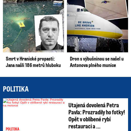
Smrt v Hranické propasti:
Dron s výbušninou se našel u
Jana našli 186 metrů hluboku
Antonova plného munice
POLITIKA
Utajená dovolená Petra
Pavla: Prozradily ho fotky!
Opět v oblíbené rybí
restauraci a ...
POLITIKA