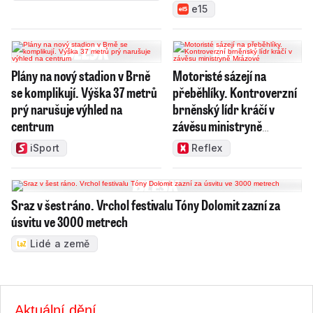
e15
Plány na nový stadion v Brně
Motoristé sázejí na
se komplikují. Výška 37 metrů
přeběhlíky. Kontroverzní
prý narušuje výhled na
brněnský lídr kráčí v
centrum
závěsu ministryně
Mrázové
iSport
Reflex
Sraz v šest ráno. Vrchol festivalu Tóny Dolomit zazní za
úsvitu ve 3000 metrech
Lidé a země
Aktuální dění