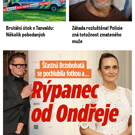
Brutální útok v Tanvaldu:
Záhada rozluštěna! Policie
Několik pobodaných
zná totožnost zmateného
muže
Šťastná Brzobohatá se pochlubila fotkou: Rýpanec od Ondřeje