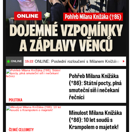
lesních porostů, možné menší škody na
budovách,
nebezpečí úrazu uvolněnými
předměty a zlomenými větvemi, možné
komplikace v dopravě“.
Video se připravuje ...
Padající strom málem smetl policejní auto (4.2:2022)
ONLINE: Poslední rozloučení s Milanem Knížákem (†86)
15:22
ONLINE
Pohřeb Milana Knížáka
(†86): Státní pocty, plná
smuteční síň i nečekaní
řečníci
POLITIKA
Minulost Milana Knížáka
(†86): 10 let soudů s
Krampolem o majetek!
ČESKÉ CELEBRITY