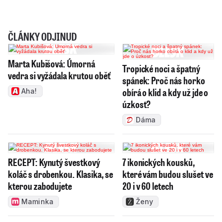
ČLÁNKY ODJINUD
Marta Kubišová: Úmorná
Tropické noci a špatný
vedra si vyžádala krutou oběť
spánek: Proč nás horko
obírá o klid a kdy už jde o
Aha!
úzkost?
Dáma
RECEPT: Kynutý švestkový
7 ikonických kousků,
koláč s drobenkou. Klasika, se
které vám budou slušet ve
kterou zabodujete
20 i v 60 letech
Maminka
Ženy