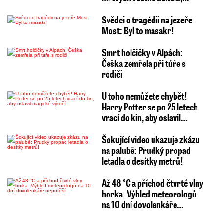
Svědci o tragédii na jezeře
Most: Byl to masakr!
Smrt holčičky v Alpách:
Češka zemřela při túře s
rodiči
U toho nemůžete chybět!
Harry Potter se po 25 letech
vrací do kin, aby oslavil…
Šokující video ukazuje zkázu
na palubě: Prudký propad
letadla o desítky metrů!
Až 48 °C a příchod čtvrté vlny
horka. Výhled meteorologů
na 10 dní dovolenkáře…