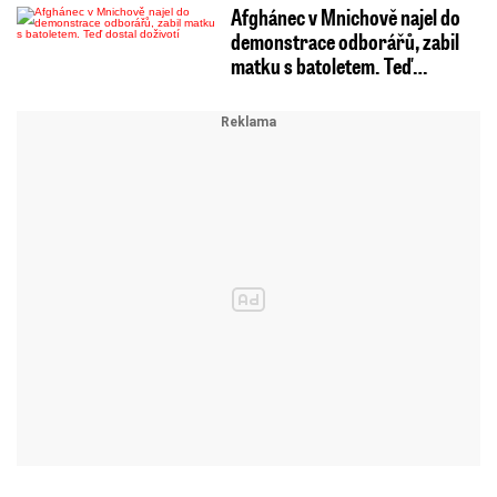
Afghánec v Mnichově najel do
demonstrace odborářů, zabil
matku s batoletem. Teď…