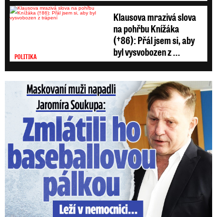
Klausova mrazivá slova
na pohřbu Knížáka
(†86): Přál jsem si, aby
byl vysvobozen z ...
POLITIKA
Maskovaní muži napadli Jaromíra Soukupa: Krvavá nakládačka