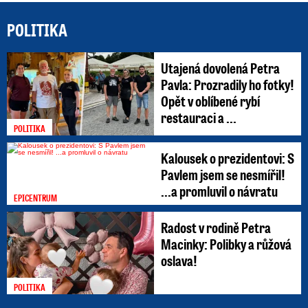
POLITIKA
Utajená dovolená Petra
Pavla: Prozradily ho fotky!
Opět v oblíbené rybí
restauraci a ...
POLITIKA
Kalousek o prezidentovi: S
Pavlem jsem se nesmířil!
...a promluvil o návratu
EPICENTRUM
Radost v rodině Petra
Macinky: Polibky a růžová
oslava!
POLITIKA