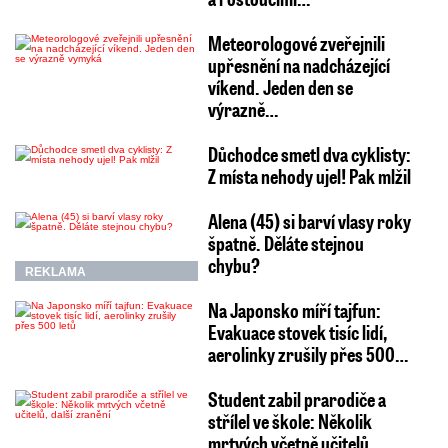
Meteorologové zveřejnili
upřesnění na nadcházející
víkend. Jeden den se
výrazně…
Důchodce smetl dva cyklisty:
Z místa nehody ujel! Pak mlžil
Alena (45) si barví vlasy roky
špatně. Děláte stejnou
chybu?
REKLAMA
Na Japonsko míří tajfun:
Evakuace stovek tisíc lidí,
aerolinky zrušily přes 500…
Student zabil prarodiče a
střílel ve škole: Několik
mrtvých včetně učitelů,…