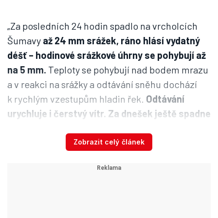
„Za posledních 24 hodin spadlo na vrcholcích
Šumavy
až 24 mm srážek, ráno hlásí vydatný
déšť – hodinové srážkové úhrny se pohybují až
na 5 mm.
Teploty se pohybují nad bodem mrazu
a v reakci na srážky a odtávání sněhu dochází
k rychlým vzestupům hladin řek.
Odtávání
urychluje i čerstvý vítr. Za dnešek ještě spadne
dalších až 25 mm. Odpoledne budou ale srážky
slábnout - povodňová situace se bude
Zobrazit celý článek
uklidňovat na horních úsecích toků, voda bude
dotékat v dolních úsecích řek odvodňující
okolí Šumavy a Českého lesa. N
oc na pátek a
páteční ráno a dopoledne už přinesou pouze
slabý déšť, během odpoledne a večera se na