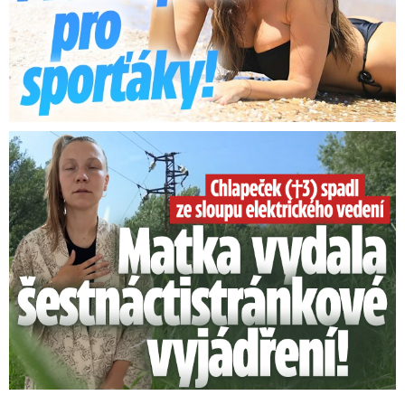
Smrtelný pád chlapce: Matka vydala vyjádření na 16 stran