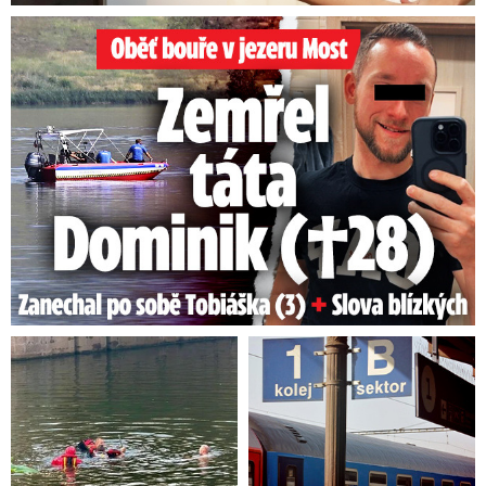
Oběť bouře v jezeru Most: Zemřel táta Dominik (†28)