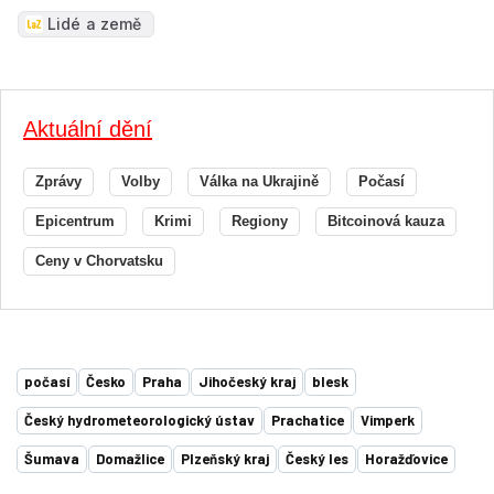
Lidé a země
Aktuální dění
Zprávy
Volby
Válka na Ukrajině
Počasí
Epicentrum
Krimi
Regiony
Bitcoinová kauza
Ceny v Chorvatsku
počasí
Česko
Praha
Jihočeský kraj
blesk
Český hydrometeorologický ústav
Prachatice
Vimperk
Šumava
Domažlice
Plzeňský kraj
Český les
Horažďovice