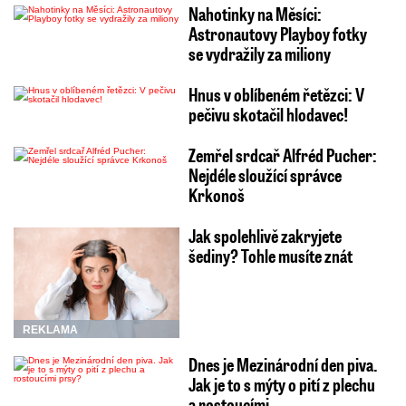
Nahotinky na Měsíci:
Astronautovy Playboy fotky
se vydražily za miliony
Hnus v oblíbeném řetězci: V
pečivu skotačil hlodavec!
Zemřel srdcař Alfréd Pucher:
Nejdéle sloužící správce
Krkonoš
Jak spolehlivě zakryjete
šediny? Tohle musíte znát
REKLAMA
Dnes je Mezinárodní den piva.
Jak je to s mýty o pití z plechu
a rostoucími…