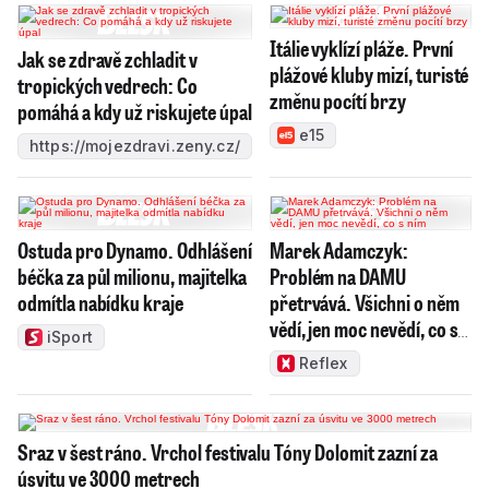
Itálie vyklízí pláže. První
Jak se zdravě zchladit v
plážové kluby mizí, turisté
tropických vedrech: Co
změnu pocítí brzy
pomáhá a kdy už riskujete úpal
e15
https://mojezdravi.zeny.cz/
Ostuda pro Dynamo. Odhlášení
Marek Adamczyk:
béčka za půl milionu, majitelka
Problém na DAMU
odmítla nabídku kraje
přetrvává. Všichni o něm
vědí, jen moc nevědí, co s
iSport
ním
Reflex
Sraz v šest ráno. Vrchol festivalu Tóny Dolomit zazní za
úsvitu ve 3000 metrech