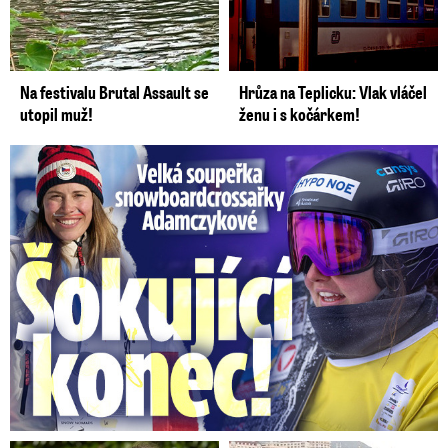
Na festivalu Brutal Assault se
Hrůza na Teplicku: Vlak vláčel
utopil muž!
ženu i s kočárkem!
Velká soupeřka Adamczykové: Šokující konec!