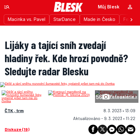
Můj Blesk
Macinka vs. Pavel
StarDance
Made in Česko
Festiva
Lijáky a tající sníh zvedají
hladiny řek. Kde hrozí povodně?
Sledujte radar Blesku
56
Fotogalerie >
ČTK , trm
8. 3. 2023 • 13:09
Aktualizováno - 9. 3. 2023 • 11:22
Diskuze (19)