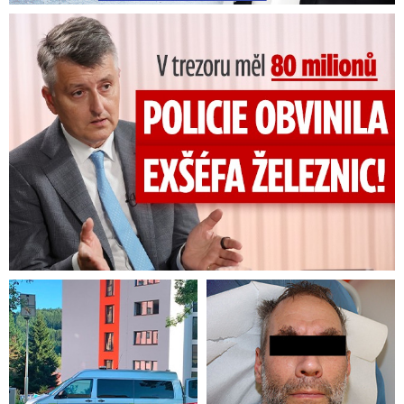
V trezoru měl 80 milionů: Policie obvinila exšéfa železnic!