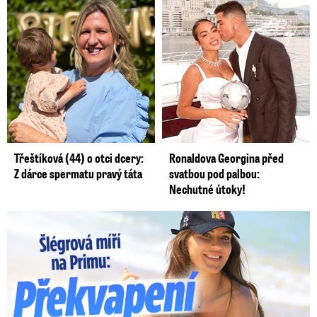
Třeštíková (44) o otci dcery:
Ronaldova Georgina před
Z dárce spermatu pravý táta
svatbou pod palbou:
Nechutné útoky!
Lucie Šlégrová míří na Primu. Překvapení pro sporťáky!