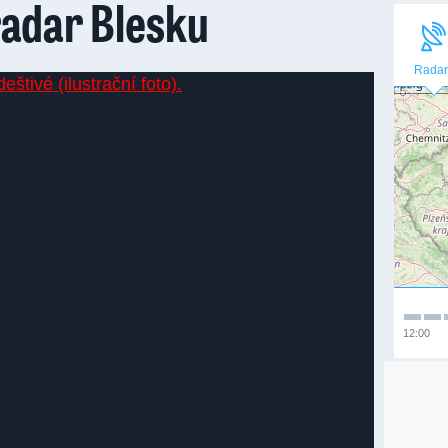
radar Blesku
Radar
12:00