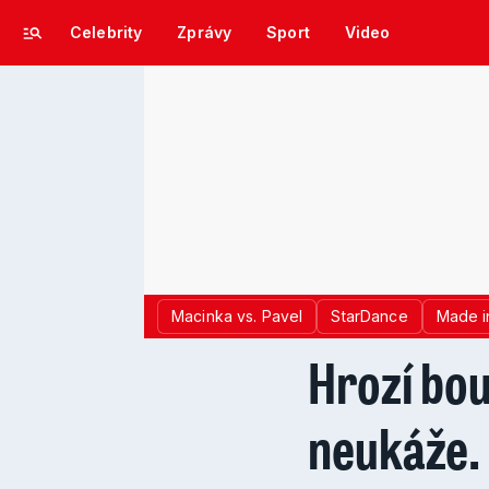
Celebrity
Zprávy
Sport
Video
Macinka vs. Pavel
StarDance
Made i
Hrozí bou
neukáže. 