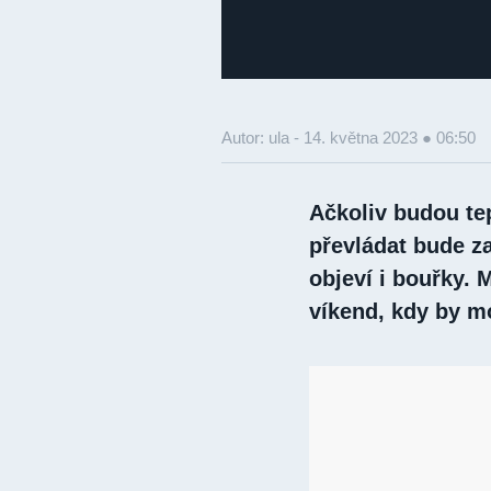
Autor: ula -
14. května 2023 ● 06:50
Ačkoliv budou tep
převládat bude z
objeví i bouřky. 
víkend, kdy by m