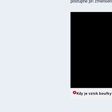
postupně při zmenšen
Kdy je vznik bouřk