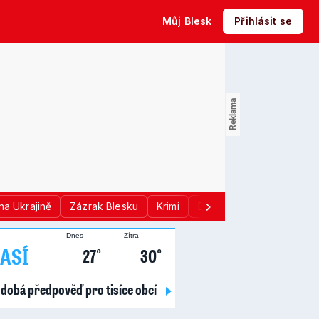
Můj Blesk
Přihlásit se
na Ukrajině
Zázrak Blesku
Krimi
Donald Trump
Sport
Dnes
Zítra
ASÍ
27°
30°
dobá předpověď pro tisíce obcí