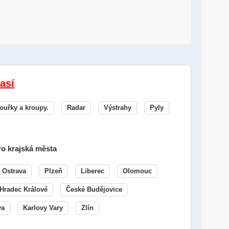
así
ouřky a kroupy.
Radar
Výstrahy
Pyly
o krajská města
Ostrava
Plzeň
Liberec
Olomouc
Hradec Králové
České Budějovice
va
Karlovy Vary
Zlín