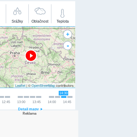
Srážky
Oblačnost
Teplota
+
-
Leaflet
| ©
OpenStreetMap
contributors
14:30
12:45
13:00
13:45
14:00
14:45
Detail mapy