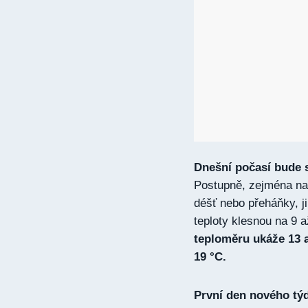
Dnešní počasí bude s
Postupně, zejména na
déšť nebo přeháňky, j
teploty klesnou na 9 a
teploměru ukáže 13 a
19 °C.
První den nového tý