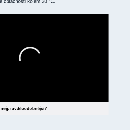
é oblačnosti kolem 20 °C.
y nejpravděpodobnější?