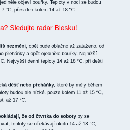
jediněle objeví bouřky. Teploty v noci se budou
 7 °C, přes den kolem 14 až 18 °C.
a? Sledujte radar Blesku!
liš nezmění,
opět bude oblačno až zataženo, od
bo přeháňky a opět ojediněle bouřky. Nejnižší
°C. Nejvyšší denní teploty 14 až 18 °C, při dešti
eká déšť nebo přeháňky,
které by měly během
ploty budou ale nízké, pouze kolem 11 až 15 °C,
ti až 17 °C.
kládají, že od čtvrtka do soboty
by se
vat, teploty se očekávají okolo 14 až 18 °C,