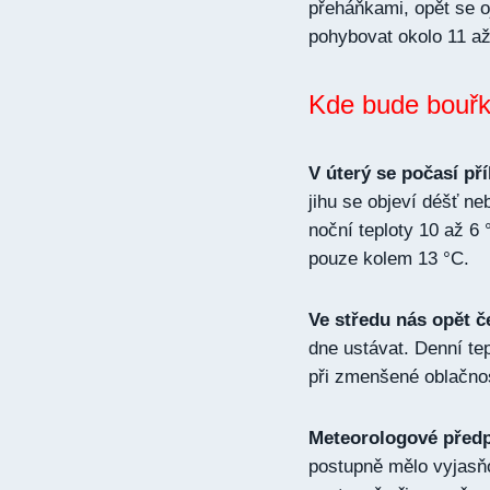
přeháňkami, opět se o
pohybovat okolo 11 až
Kde bude bouřk
V úterý se počasí pří
jihu se objeví déšť ne
noční teploty 10 až 6 
pouze kolem 13 °C.
Ve středu nás opět č
dne ustávat. Denní te
při zmenšené oblačnos
Meteorologové předpo
postupně mělo vyjasňo