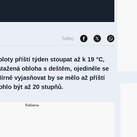
Sdílej:
loty příští týden stoupat až k 19 °C,
atažená obloha s deštěm, ojediněle se
Mírně vyjasňovat by se mělo až příští
ohlo být až 20 stupňů.