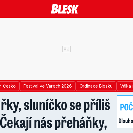
n Česko
Festival ve Varech 2026
Ordinace Blesku
Válka 
řky, sluníčko se příliš
POČ
Čekají nás přeháňky,
Dlouho