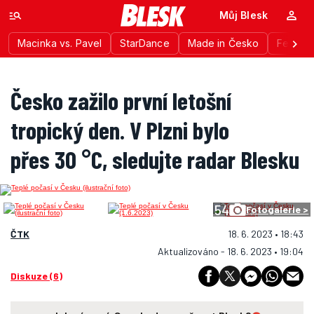
Můj Blesk
Macinka vs. Pavel
StarDance
Made in Česko
Festiva
Česko zažilo první letošní
tropický den. V Plzni bylo
přes 30 °C, sledujte radar Blesku
54
Fotogalerie >
ČTK
18. 6. 2023 • 18:43
Aktualizováno - 18. 6. 2023 • 19:04
Diskuze (6)