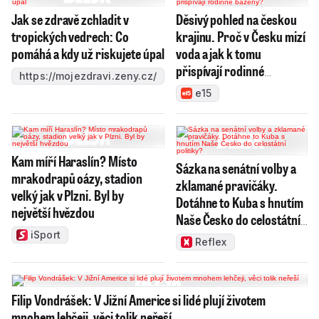
Jak se zdravě zchladit v
Děsivý pohled na českou
tropických vedrech: Co
krajinu. Proč v Česku mizí
pomáhá a kdy už riskujete úpal
voda a jak k tomu
přispívají rodinné
https://mojezdravi.zeny.cz/
bazény?
e15
Kam míří Haraslín? Místo
Sázka na senátní volby a
mrakodrapů oázy, stadion
zklamané pravičáky.
velký jak v Plzni. Byl by
Dotáhne to Kuba s hnutím
největší hvězdou
Naše Česko do celostátní
politiky?
iSport
Reflex
Filip Vondrášek: V Jižní Americe si lidé plují životem
mnohem lehčeji, věci tolik neřeší