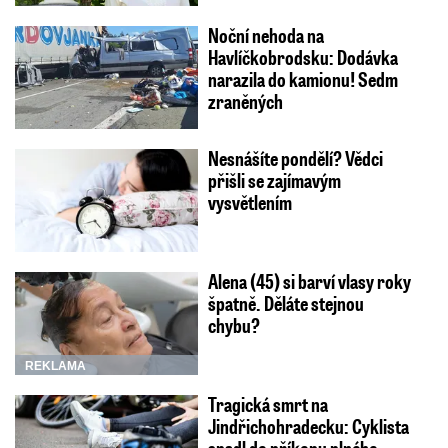
Noční nehoda na
Havlíčkobrodsku: Dodávka
narazila do kamionu! Sedm
zraněných
Nesnášíte pondělí? Vědci
přišli se zajímavým
vysvětlením
Alena (45) si barví vlasy roky
špatně. Děláte stejnou
chybu?
REKLAMA
Tragická smrt na
Jindřichohradecku: Cyklista
spadl do příkopu plného