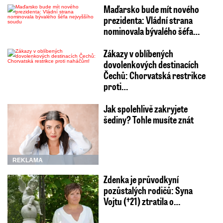
Maďarsko bude mít nového
prezidenta: Vládní strana
nominovala bývalého šéfa…
Zákazy v oblíbených
dovolenkových destinacích
Čechů: Chorvatská restrikce
proti…
Jak spolehlivě zakryjete
šediny? Tohle musíte znát
REKLAMA
Zdenka je průvodkyní
pozůstalých rodičů: Syna
Vojtu (†21) ztratila o…