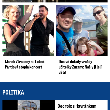
Marek Ztracený na Letné:
Děsivé detaily vraždy
Pártlová stopla koncert
učitelky Zuzany: Našly ji její
děti!
POLITIKA
Decroix s Havránkem