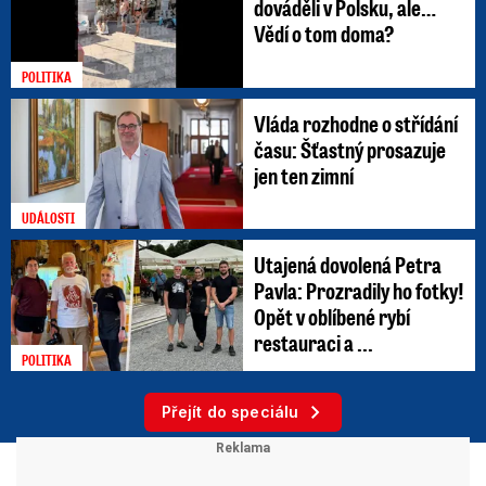
dováděli v Polsku, ale…
Vědí o tom doma?
POLITIKA
Vláda rozhodne o střídání
času: Šťastný prosazuje
jen ten zimní
UDÁLOSTI
Utajená dovolená Petra
Pavla: Prozradily ho fotky!
Opět v oblíbené rybí
restauraci a ...
POLITIKA
Přejít do speciálu