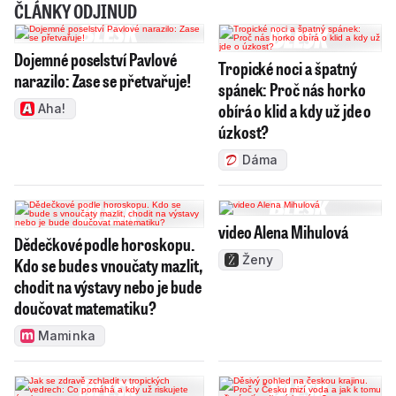
ČLÁNKY ODJINUD
Dojemné poselství Pavlové
Tropické noci a špatný
narazilo: Zase se přetvařuje!
spánek: Proč nás horko
obírá o klid a kdy už jde o
Aha!
úzkost?
Dáma
video Alena Mihulová
Dědečkové podle horoskopu.
Ženy
Kdo se bude s vnoučaty mazlit,
chodit na výstavy nebo je bude
doučovat matematiku?
Maminka