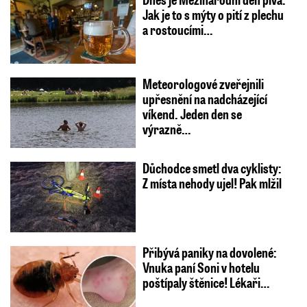
Jak je to s mýty o pití z plechu
a rostoucími…
Meteorologové zveřejnili
upřesnění na nadcházející
víkend. Jeden den se
výrazně…
Důchodce smetl dva cyklisty:
Z místa nehody ujel! Pak mlžil
Přibývá paniky na dovolené:
Vnuka paní Soni v hotelu
poštípaly štěnice! Lékaři…