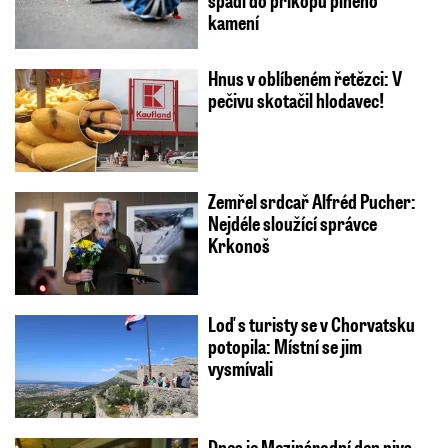
kamení
Hnus v oblíbeném řetězci: V
pečivu skotačil hlodavec!
Zemřel srdcař Alfréd Pucher:
Nejdéle sloužící správce
Krkonoš
Loď s turisty se v Chorvatsku
potopila: Místní se jim
vysmívali
Dnes je Mezinárodní den piva.