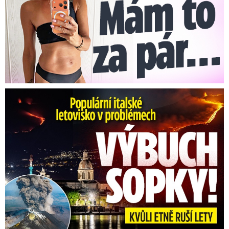
Erupce sicilské sopky Etny: Ruší desítky letů