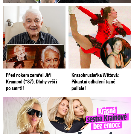
Před rokem zemřel Jiří
Krasobruslařka Wittová:
Krampol (†87): Dluhy vrší i
Pikantní odhalení tajné
po smrti!
policie!
Krásná sestra Krainové bez emocí: Mám to za pár…