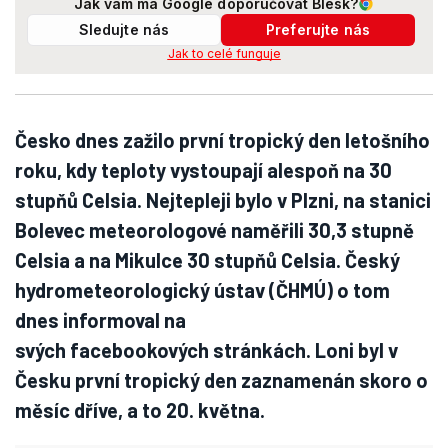
Jak vám má Google doporučovat Blesk?
Sledujte nás
Preferujte nás
Jak to celé funguje
Česko dnes zažilo první tropický den letošního
roku, kdy teploty vystoupají alespoň na 30
stupňů Celsia. Nejtepleji bylo v Plzni, na stanici
Bolevec meteorologové naměřili 30,3 stupně
Celsia a na Mikulce 30 stupňů Celsia. Český
hydrometeorologický ústav (ČHMÚ) o tom
dnes informoval na
svých facebookových stránkách. Loni byl v
Česku první tropický den zaznamenán skoro o
měsíc dříve, a to 20. května.