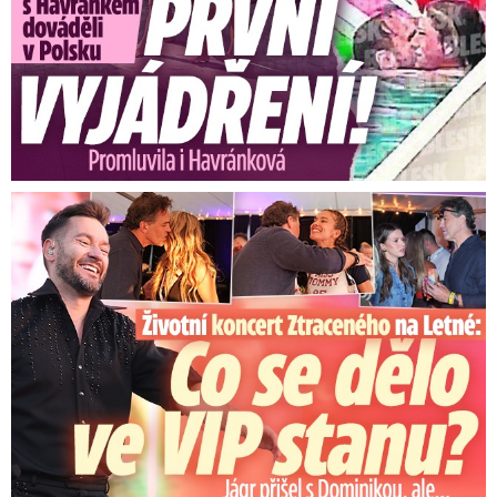
Video se připravuje ...
Jak se bránit před extrémními vedry?
Zdroj: Videohub
Koncert Ztraceného na Letné: Jágr přišel s Dominikou, ale...