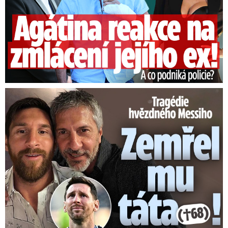
Tragédie hvězdného Messiho: Zemřel mu táta (†68)!