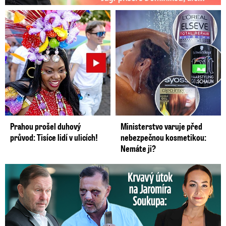
Prahou prošel duhový
Ministerstvo varuje před
průvod: Tisíce lidí v ulicích!
nebezpečnou kosmetikou:
Nemáte ji?
Útok na Jaromíra Soukupa: Reakce Agáty na zmlácení jejího ex