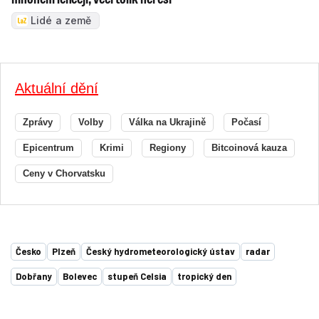
Lidé a země
Aktuální dění
Zprávy
Volby
Válka na Ukrajině
Počasí
Epicentrum
Krimi
Regiony
Bitcoinová kauza
Ceny v Chorvatsku
Česko
Plzeň
Český hydrometeorologický ústav
radar
Dobřany
Bolevec
stupeň Celsia
tropický den