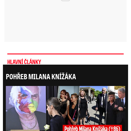
HLAVNÍ ČLÁNKY
POHŘEB MILANA KNÍŽÁKA
Posl