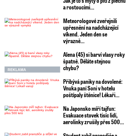
Jak je to s mýty o pití z plechu
a rostoucími…
Meteorologové zveřejnili
upřesnění na nadcházející
víkend. Jeden den se
výrazně…
Alena (45) si barví vlasy roky
špatně. Děláte stejnou
chybu?
REKLAMA
Přibývá paniky na dovolené:
Vnuka paní Soni v hotelu
poštípaly štěnice! Lékaři…
Na Japonsko míří tajfun:
Evakuace stovek tisíc lidí,
aerolinky zrušily přes 500…
Student zabil prarodiče a