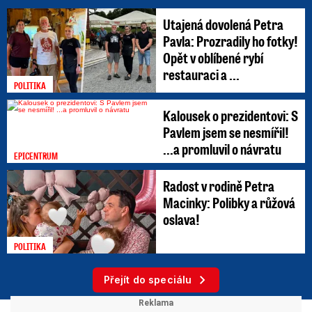
Utajená dovolená Petra
Pavla: Prozradily ho fotky!
Opět v oblíbené rybí
restauraci a ...
POLITIKA
Kalousek o prezidentovi: S
Pavlem jsem se nesmířil!
...a promluvil o návratu
EPICENTRUM
Radost v rodině Petra
Macinky: Polibky a růžová
oslava!
POLITIKA
Přejít do speciálu