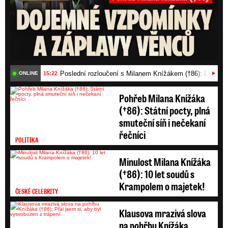
Poslední rozloučení s Milanem Knížákem (†86): Dojemn
15:22
ONLINE
Pohřeb Milana Knížáka
(†86): Státní pocty, plná
smuteční síň i nečekaní
řečníci
POLITIKA
Minulost Milana Knížáka
(†86): 10 let soudů s
Krampolem o majetek!
ČESKÉ CELEBRITY
Klausova mrazivá slova
na pohřbu Knížáka