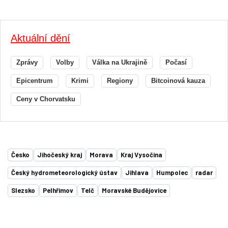
Aktuální dění
Zprávy
Volby
Válka na Ukrajině
Počasí
Epicentrum
Krimi
Regiony
Bitcoinová kauza
Ceny v Chorvatsku
Česko
Jihočeský kraj
Morava
Kraj Vysočina
Český hydrometeorologický ústav
Jihlava
Humpolec
radar
Slezsko
Pelhřimov
Telč
Moravské Budějovice