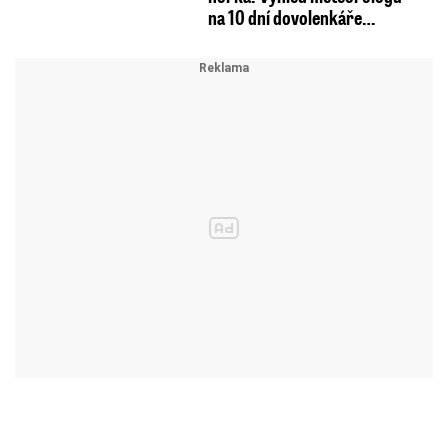
na 10 dní dovolenkáře…