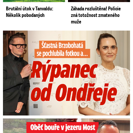
Brutální útok v Tanvaldu:
Záhada rozluštěna! Policie
Několik pobodaných
zná totožnost zmateného
muže
Šťastná Brzobohatá se pochlubila fotkou: Rýpanec od Ondřeje
Oběť bouře v jezeru Most: Zemřel táta Dominik (†28)