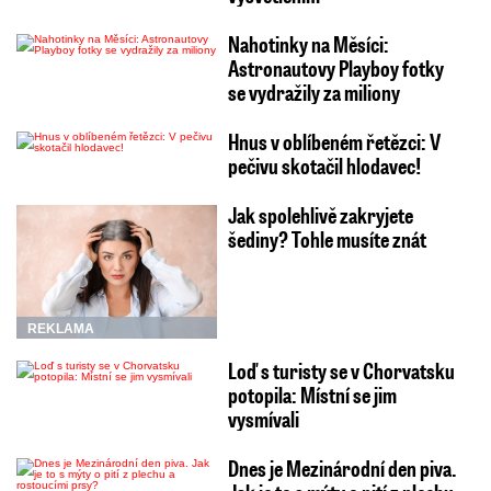
Nahotinky na Měsíci:
Astronautovy Playboy fotky
se vydražily za miliony
Hnus v oblíbeném řetězci: V
pečivu skotačil hlodavec!
Jak spolehlivě zakryjete
šediny? Tohle musíte znát
REKLAMA
Loď s turisty se v Chorvatsku
potopila: Místní se jim
vysmívali
Dnes je Mezinárodní den piva.