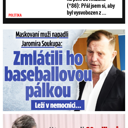
(†86): Přál jsem si, aby
byl vysvobozen z ...
POLITIKA
Maskovaní muži napadli Jaromíra Soukupa: Krvavá nakládačka
V trezoru měl 80 milionů: Policie obvinila exšéfa železnic!