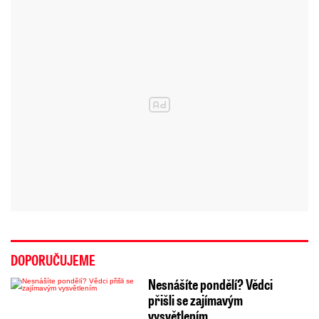
DOPORUČUJEME
Nesnášíte pondělí? Vědci
přišli se zajímavým
vysvětlením