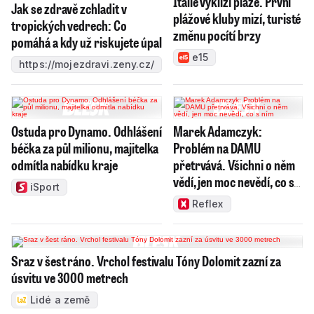
Itálie vyklízí pláže. První
Jak se zdravě zchladit v
plážové kluby mizí, turisté
tropických vedrech: Co
změnu pocítí brzy
pomáhá a kdy už riskujete úpal
e15
https://mojezdravi.zeny.cz/
Ostuda pro Dynamo. Odhlášení
Marek Adamczyk:
béčka za půl milionu, majitelka
Problém na DAMU
odmítla nabídku kraje
přetrvává. Všichni o něm
vědí, jen moc nevědí, co s
iSport
ním
Reflex
Sraz v šest ráno. Vrchol festivalu Tóny Dolomit zazní za
úsvitu ve 3000 metrech
Lidé a země