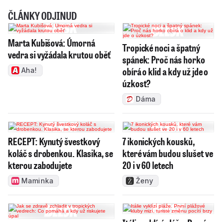
ČLÁNKY ODJINUD
Marta Kubišová: Úmorná
Tropické noci a špatný
vedra si vyžádala krutou oběť
spánek: Proč nás horko
obírá o klid a kdy už jde o
Aha!
úzkost?
Dáma
RECEPT: Kynutý švestkový
7 ikonických kousků,
koláč s drobenkou. Klasika, se
které vám budou slušet ve
kterou zabodujete
20 i v 60 letech
Maminka
Ženy