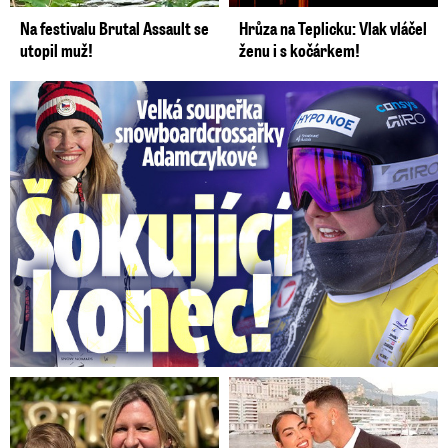
Na festivalu Brutal Assault se
Hrůza na Teplicku: Vlak vláčel
utopil muž!
ženu i s kočárkem!
Velká soupeřka Adamczykové: Šokující konec!