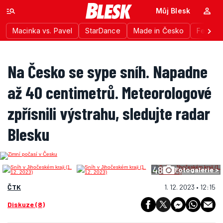
Můj Blesk
Macinka vs. Pavel
StarDance
Made in Česko
Festiva
Na Česko se sype sníh. Napadne
až 40 centimetrů. Meteorologové
zpřísnili výstrahu, sledujte radar
Blesku
48
Fotogalerie >
ČTK
1. 12. 2023 • 12:15
Diskuze (8)