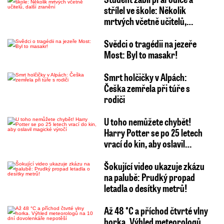
střílel ve škole: Několik
mrtvých včetně učitelů,…
Svědci o tragédii na jezeře
Most: Byl to masakr!
Smrt holčičky v Alpách:
Češka zemřela při túře s
rodiči
U toho nemůžete chybět!
Harry Potter se po 25 letech
vrací do kin, aby oslavil…
Šokující video ukazuje zkázu
na palubě: Prudký propad
letadla o desítky metrů!
Až 48 °C a příchod čtvrté vlny
horka. Výhled meteorologů