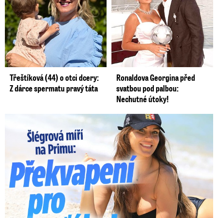
Třeštíková (44) o otci dcery:
Ronaldova Georgina před
Z dárce spermatu pravý táta
svatbou pod palbou:
Nechutné útoky!
Lucie Šlégrová míří na Primu. Překvapení pro sporťáky!