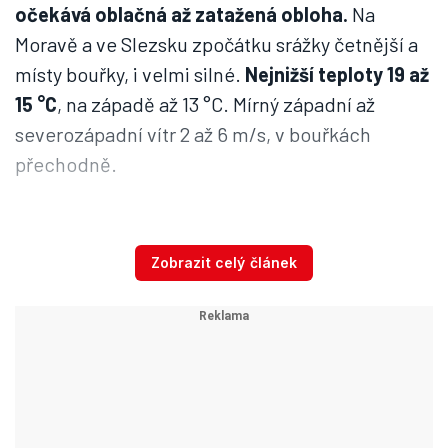
očekává oblačná až zatažená obloha.
Na
Moravě a ve Slezsku zpočátku srážky četnější a
místy bouřky, i velmi silné.
Nejnižší teploty 19 až
15 °C
, na západě až 13 °C. Mírný západní až
severozápadní vítr 2 až 6 m/s, v bouřkách
přechodně.
„Na Moravě a ve Slezsku se v bouřkách mohou
vyskytnout nárazy větru kolem 90 km/h, větší
Zobrazit celý článek
kroupy a intenzivní srážky s úhrny i přes
50 mm, které mohou způsobit přívalové
povodně,“
uvádí meteorologové z Českého
hydrometeorologického ústavu.