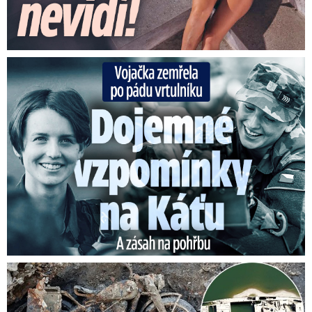
Vojačka zemřela po pádu vrtulníku: Dojemné vzpomínky na ...
Senzace na vyschlém Dunaji: Vynořily se nacistické poklady!