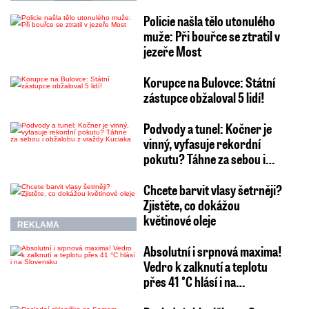
Policie našla tělo utonulého
muže: Při bouřce se ztratil v
jezeře Most
Korupce na Bulovce: Státní
zástupce obžaloval 5 lidí!
Podvody a tunel: Kočner je
vinný, vyfasuje rekordní
pokutu? Táhne za sebou i…
Chcete barvit vlasy šetrněji?
Zjistěte, co dokážou
květinové oleje
REKLAMA
Absolutní i srpnová maxima!
Vedro k zalknutí a teplotu
přes 41 °C hlásí i na…