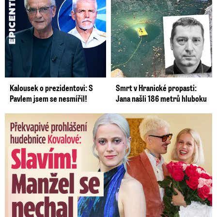
Kalousek o prezidentovi: S
Smrt v Hranické propasti:
Pavlem jsem se nesmířil!
Jana našli 186 metrů hluboku
Překvapivé prohlášení hudebnice Kovalové: Slavím! Manžel se ...