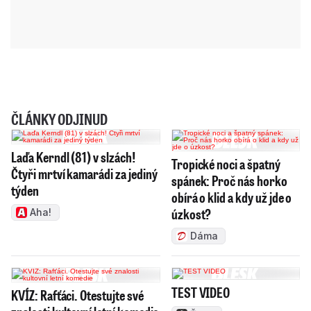
ČLÁNKY ODJINUD
Laďa Kerndl (81) v slzách!
Tropické noci a špatný
Čtyři mrtví kamarádi za jediný
spánek: Proč nás horko
týden
obírá o klid a kdy už jde o
úzkost?
Aha!
Dáma
TEST VIDEO
KVÍZ: Rafťáci. Otestujte své