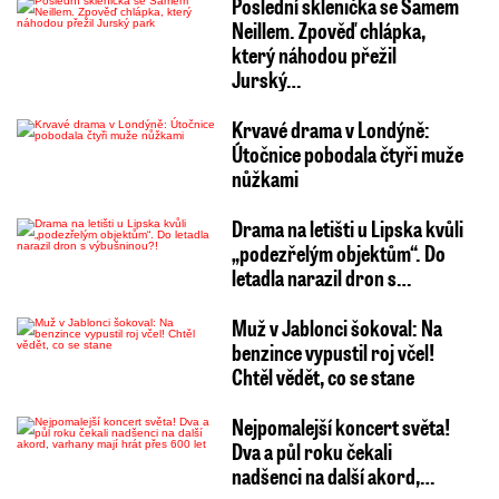
Poslední sklenička se Samem
Neillem. Zpověď chlápka,
který náhodou přežil
Jurský…
Krvavé drama v Londýně:
Útočnice pobodala čtyři muže
nůžkami
Drama na letišti u Lipska kvůli
„podezřelým objektům“. Do
letadla narazil dron s…
Muž v Jablonci šokoval: Na
benzince vypustil roj včel!
Chtěl vědět, co se stane
Nejpomalejší koncert světa!
Dva a půl roku čekali
nadšenci na další akord,…