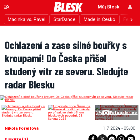
Můj Blesk
Macinka vs. Pavel
StarDance
Made in Česko
Festiva
Ochlazení a zase silné bouřky s
kroupami! Do Česka přišel
studený vítr ze severu. Sledujte
radar Blesku
25
Fotogalerie >
Nikola Forejtová
1. 7. 2024 • 05:00
Diskuze (3)