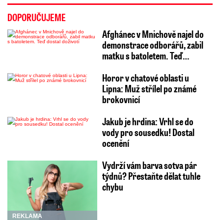
DOPORUČUJEME
Afghánec v Mnichově najel do
demonstrace odborářů, zabil
matku s batoletem. Teď…
Horor v chatové oblasti u
Lipna: Muž střílel po známé
brokovnicí
Jakub je hrdina: Vrhl se do
vody pro sousedku! Dostal
ocenění
Vydrží vám barva sotva pár
týdnů? Přestaňte dělat tuhle
chybu
REKLAMA