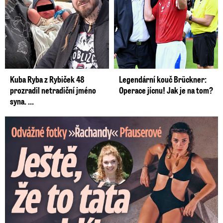
Kuba Ryba z Rybiček 48
Legendární kouč Brückner:
prozradil netradiční jméno
Operace jícnu! Jak je na tom?
syna. ...
Odvážné fotky Denisy Pfauserové: Ještě, že to táta nevidí