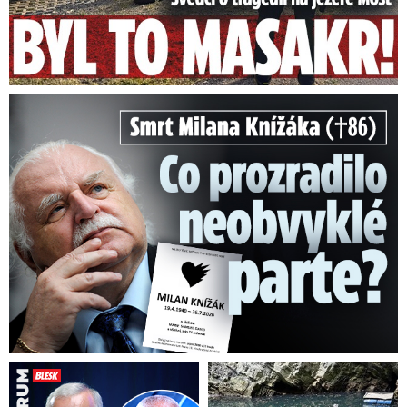
se jít vykoupat? Podívejte se
na pět tipů na hezké ...
Příjemné teploty kolem 20 až 24 °C budou v
Smrt Milana Knížáka (†86): Co prozradilo neobvyklé parte?
Česku pokračovat i v úterý, ve středu a ve
čtvrtek
. Během celého týdne by neměly
ustoupit ani přeháňky a deště.
Video se připravuje ...
Třineckem se prohnal ničivý downburst
Zdroj: Hasiči Mosty