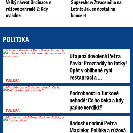
Velký návrat Ordinace v
Supershow Ztraceného na
růžové zahradě 2: Kdy
Letné: Jak se dostat na
ovládne ...
koncert
POLITIKA
Utajená dovolená Petra
Pavla: Prozradily ho fotky!
Opět v oblíbené rybí
restauraci a ...
POLITIKA
Podrobnosti o Turkově
nehodě: Co ho čeká a kdy
padne verdikt?
POLITIKA
Radost v rodině Petra
Macinky: Polibky a růžová