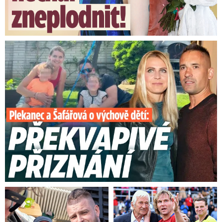
Plekanec a Šafářová o výchově dětí: Překvapivé přiznání