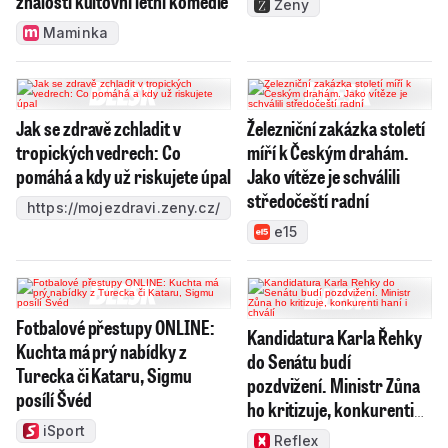
znalosti kultovní letní komedie
Ženy
Maminka
Jak se zdravě zchladit v
Železniční zakázka století
tropických vedrech: Co
míří k Českým drahám.
pomáhá a kdy už riskujete úpal
Jako vítěze je schválili
středočeští radní
https://mojezdravi.zeny.cz/
e15
Fotbalové přestupy ONLINE:
Kandidatura Karla Řehky
Kuchta má prý nabídky z
do Senátu budí
Turecka či Kataru, Sigmu
pozdvižení. Ministr Zůna
posílí Švéd
ho kritizuje, konkurenti
haní i chválí
iSport
Reflex