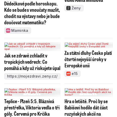
Dědečkové podle horoskopu.
Ženy
Kdo se bude s vnoučaty mazlit,
chodit na výstavy nebo je bude
doučovat matematiku?
Maminka
Za státní dluhy Česko platí
Jak se zdravě zchladit v
čtvrté nejvyšší úroky v
tropických vedrech: Co
Evropské unii
pomáhá a kdy už riskujete úpal
e15
https://mojezdravi.zeny.cz/
Teplice - Plzeň 5:5. Bláznivá
Hra o letiště. Proč by se
přestřelka, Viktoria vedla o tři
Babišovi hodilo dát část
góly. Červená pro Krčíka
ruzyňských akcií na