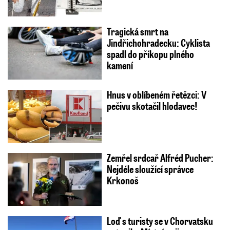
Tragická smrt na
Jindřichohradecku: Cyklista
spadl do příkopu plného
kamení
Hnus v oblíbeném řetězci: V
pečivu skotačil hlodavec!
Zemřel srdcař Alfréd Pucher:
Nejdéle sloužící správce
Krkonoš
Loď s turisty se v Chorvatsku