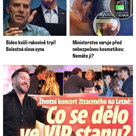
Biden kvůli rakovině trpí!
Ministerstvo varuje před
Bolestná slova syna
nebezpečnou kosmetikou:
Nemáte ji?
Koncert Ztraceného na Letné: Jágr přišel s Dominikou, ale...