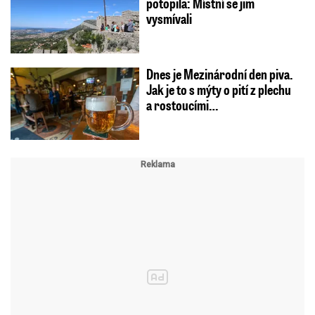
potopila: Místní se jim
vysmívali
Dnes je Mezinárodní den piva.
Jak je to s mýty o pití z plechu
a rostoucími…