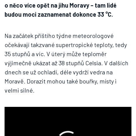
o něco více opět na jihu Moravy – tam lidé
budou moci zaznamenat dokonce 33 °C.
Na začátek příštího týdne meteorologové
očekávají takzvané supertropické teploty, tedy
35 stupňů a víc. V úterý může teploměr
výjimečně ukázat až 38 stupňů Celsia. V dalších
dnech se už ochladí, déle vydrží vedra na
Moravě. Dorazit mohou také bouřky, místy i
velmi silné.