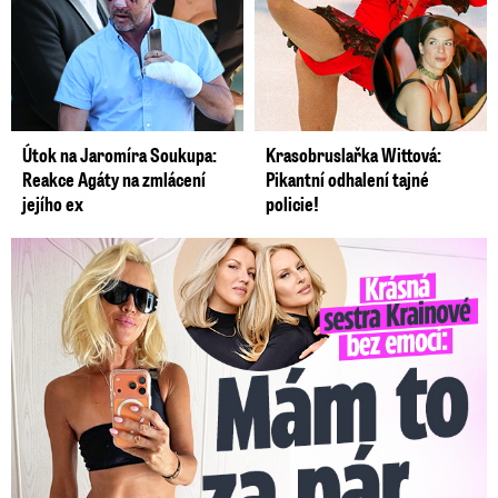
Útok na Jaromíra Soukupa:
Krasobruslařka Wittová:
Reakce Agáty na zmlácení
Pikantní odhalení tajné
jejího ex
policie!
Krásná sestra Krainové bez emocí: Mám to za pár…