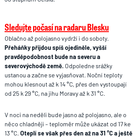
Sledujte počasí na radaru Blesku
Oblačno až polojasno vydrží i do soboty.
Přeháňky přijdou spíš ojediněle, vyšší
pravděpodobnost bude na severu a
severovýchodě země.
Odpoledne srážky
ustanou a začne se vyjasňovat. Noční teploty
mohou klesnout až k 14 °C, přes den vystoupají
od 25 k 29 °C, na jihu Moravy až k 31 °C.
V noci na neděli bude jasno až polojasno, ale o
něco chladněji – teploměr může ukázat od 17 ke
13 °C.
Oteplí se však přes den až na 31 °C a ještě