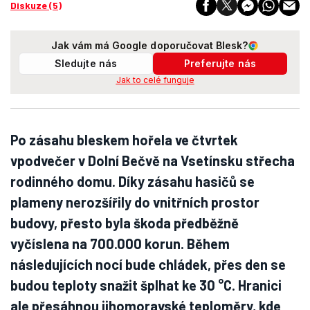
Diskuze (5)
Jak vám má Google doporučovat Blesk?
Sledujte nás
Preferujte nás
Jak to celé funguje
Po zásahu bleskem hořela ve čtvrtek
vpodvečer v Dolní Bečvě na Vsetínsku střecha
rodinného domu. Díky zásahu hasičů se
plameny nerozšířily do vnitřních prostor
budovy, přesto byla škoda předběžně
vyčíslena na 700.000 korun. Během
následujících nocí bude chládek, přes den se
budou teploty snažit šplhat ke 30 °C. Hranici
ale přesáhnou jihomoravské teploměry, kde