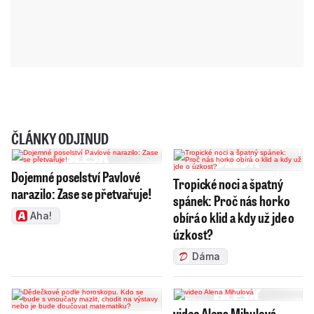
ČLÁNKY ODJINUD
Dojemné poselství Pavlové
Tropické noci a špatný
narazilo: Zase se přetvařuje!
spánek: Proč nás horko
obírá o klid a kdy už jde o
Aha!
úzkost?
Dáma
video Alena Mihulová