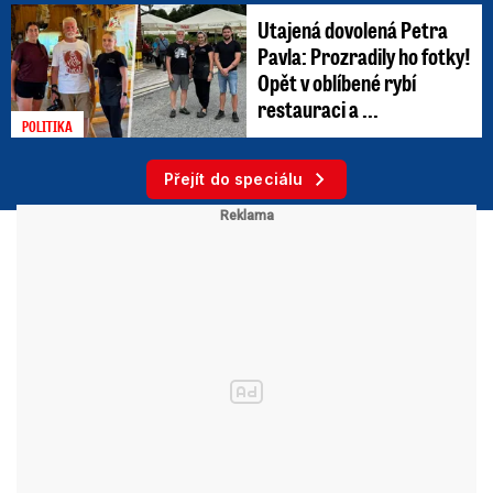
Utajená dovolená Petra
Pavla: Prozradily ho fotky!
Opět v oblíbené rybí
restauraci a ...
POLITIKA
Přejít do speciálu