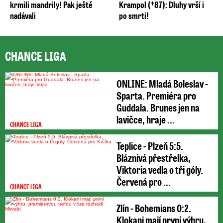
krmili mandrily! Pak ještě
Krampol (†87): Dluhy vrší i
nadávali
po smrti!
CHANCE LIGA
ONLINE: Mladá Boleslav -
Sparta. Premiéra pro
Guddala. Brunes jen na
lavičce, hraje ...
CHANCE LIGA
Teplice - Plzeň 5:5.
Bláznivá přestřelka,
Viktoria vedla o tři góly.
Červená pro ...
CHANCE LIGA
Zlín - Bohemians 0:2.
Klokani mají první výhru,