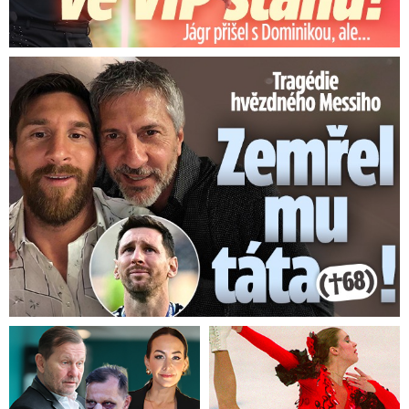
Tragédie hvězdného Messiho: Zemřel mu táta (†68)!