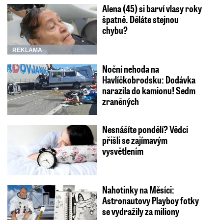
Alena (45) si barví vlasy roky
špatně. Děláte stejnou
chybu?
REKLAMA
Noční nehoda na
Havlíčkobrodsku: Dodávka
narazila do kamionu! Sedm
zraněných
Nesnášíte pondělí? Vědci
přišli se zajímavým
vysvětlením
Nahotinky na Měsíci:
Astronautovy Playboy fotky
se vydražily za miliony