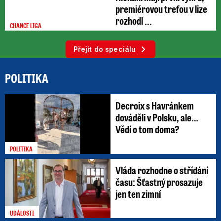
premiérovou trefou v lize
rozhodl ...
CHANCE LIGA
Přejít do speciálu
POLITIKA
Decroix s Havránkem
dováděli v Polsku, ale…
Vědí o tom doma?
POLITIKA
Vláda rozhodne o střídání
času: Šťastný prosazuje
jen ten zimní
UDÁLOSTI