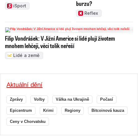
burzu?
iSport
Reflex
Filip Vondrášek: V Jižní Americe si lidé plují životem
mnohem lehčeji, věci tolik neřeší
Lidé a země
Aktuální dění
Zprávy
Volby
Válka na Ukrajině
Počasí
Epicentrum
Krimi
Regiony
Bitcoinová kauza
Ceny v Chorvatsku