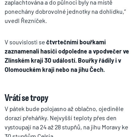
zaplachtována a do půlnoci byly na místě
ponechány dobrovolné jednotky na dohlídku,“
uvedl Řezníček.
V souvislosti se
čtvrtečními bouřkami
zaznamenali hasiči odpoledne a vpodvečer ve
Zlínském kraji 30 událostí. Bouřky řádily i v
Olomouckém kraji nebo na jihu Čech.
Vrátí se tropy
V pátek bude polojasno až oblačno, ojediněle
dorazí přeháňky. Nejvyšší teploty přes den
vystoupají na 24 až 28 stupňů, na jihu Moravy ke
30 stupňům Celsia.