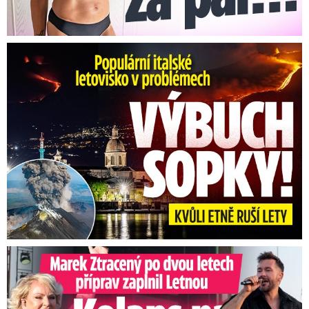
Erupce sicilské sopky Etny: Ruší desítky letů
Marek Ztracený na Letné: Pártlová stopla koncert