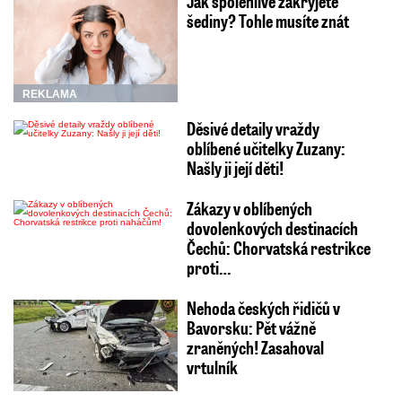
Jak spolehlivě zakryjete
šediny? Tohle musíte znát
REKLAMA
Děsivé detaily vraždy
oblíbené učitelky Zuzany:
Našly ji její děti!
Zákazy v oblíbených
dovolenkových destinacích
Čechů: Chorvatská restrikce
proti…
Nehoda českých řidičů v
Bavorsku: Pět vážně
zraněných! Zasahoval
vrtulník