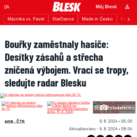
Můj Blesk
Macinka vs. Pavel
StarDance
Made in Česko
Festiva
Bouřky zaměstnaly hasiče:
Desítky zásahů a střecha
zničená výbojem. Vrací se tropy,
sledujte radar Blesku
35
Fotogalerie >
amb , ČTK
9. 8. 2024 • 05:00
Aktualizováno - 9. 8. 2024 • 08:04