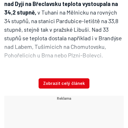
nad Dyjí na Břeclavsku teplota vystoupala na
34,2 stupně,
v Tuhani na Mělnicku na rovných
34 stupňů, na stanici Pardubice-letiště na 33,8
stupně, stejně tak v pražské Libuši. Nad 33
stupňů se teplota dostala například i v Brandýse
nad Labem, Tušimicích na Chomutovsku,
Pohořelicích u Brna nebo Plzni-Bolevci.
Dnes jsme zažili další z řady tropických
Zobrazit celý článek
dní, kdy maximální teploty vzduchu
šplhaly většinou mezi 30 až 35 °C.
Nejvíce jsme naměřili na stanici ve
Strážnici 35,1 °C. Na téměř polovině
stanic měřících teplotu vzduchu VÍCE