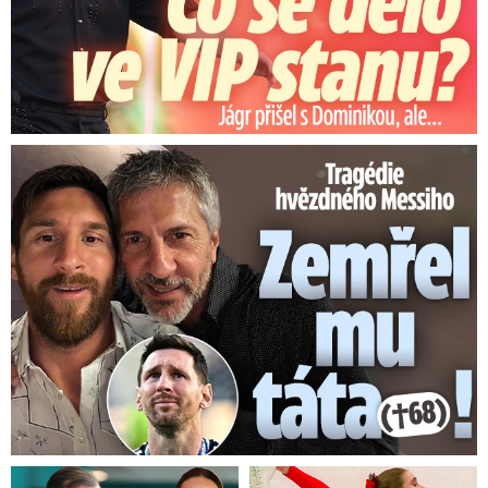
Tragédie hvězdného Messiho: Zemřel mu táta (†68)!