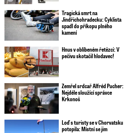
Tragická smrt na
Jindřichohradecku: Cyklista
spadl do příkopu plného
kamení
Hnus v oblíbeném řetězci: V
pečivu skotačil hlodavec!
Zemřel srdcař Alfréd Pucher:
Nejdéle sloužící správce
Krkonoš
Loď s turisty se v Chorvatsku
potopila: Místní se jim