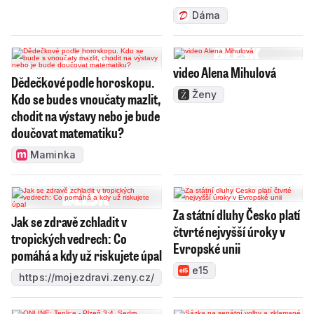
Dáma
video Alena Mihulová
Dědečkové podle horoskopu.
Ženy
Kdo se bude s vnoučaty mazlit,
chodit na výstavy nebo je bude
doučovat matematiku?
Maminka
Za státní dluhy Česko platí
Jak se zdravě zchladit v
čtvrté nejvyšší úroky v
tropických vedrech: Co
Evropské unii
pomáhá a kdy už riskujete úpal
e15
https://mojezdravi.zeny.cz/