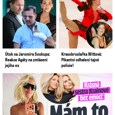
Útok na Jaromíra Soukupa:
Krasobruslařka Wittová:
Reakce Agáty na zmlácení
Pikantní odhalení tajné
jejího ex
policie!
Krásná sestra Krainové bez emocí: Mám to za pár…