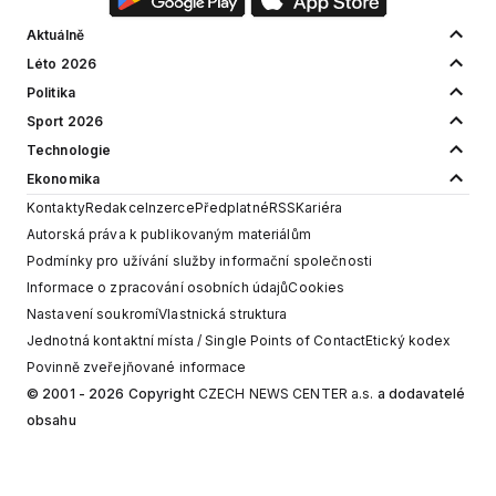
Aktuálně
Léto 2026
Politika
Sport 2026
Technologie
Ekonomika
Kontakty
Redakce
Inzerce
Předplatné
RSS
Kariéra
Autorská práva k publikovaným materiálům
Podmínky pro užívání služby informační společnosti
Informace o zpracování osobních údajů
Cookies
Nastavení soukromí
Vlastnická struktura
Jednotná kontaktní místa / Single Points of Contact
Etický kodex
Povinně zveřejňované informace
© 2001 - 2026 Copyright
CZECH NEWS CENTER a.s.
a dodavatelé
obsahu