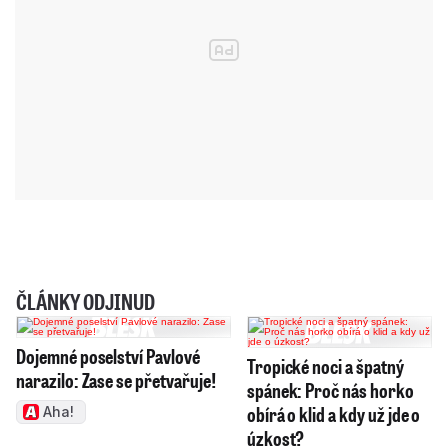
ČLÁNKY ODJINUD
Dojemné poselství Pavlové
Tropické noci a špatný
narazilo: Zase se přetvařuje!
spánek: Proč nás horko
obírá o klid a kdy už jde o
Aha!
úzkost?