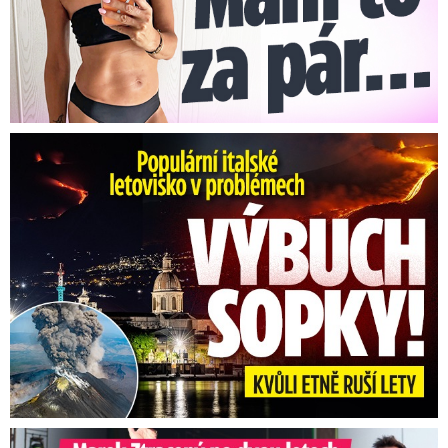
Erupce sicilské sopky Etny: Ruší desítky letů