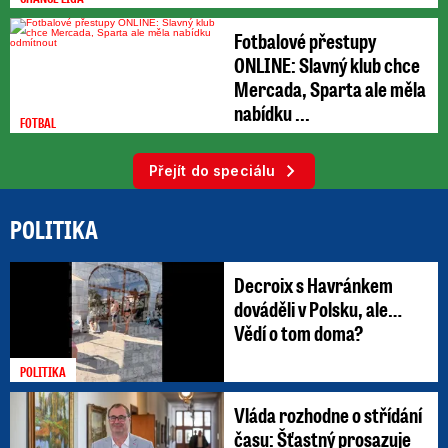
Fotbalové přestupy
ONLINE: Slavný klub chce
Mercada, Sparta ale měla
nabídku ...
FOTBAL
Přejít do speciálu
POLITIKA
Decroix s Havránkem
dováděli v Polsku, ale…
Vědí o tom doma?
POLITIKA
Vláda rozhodne o střídání
času: Šťastný prosazuje