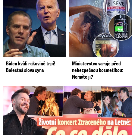
Video se připravuje ...
Jak dokážete sami předpovědět bouřku podle vývoje
oblaků
Biden kvůli rakovině trpí!
Ministerstvo varuje před
Bolestná slova syna
nebezpečnou kosmetikou:
Nemáte ji?
Koncert Ztraceného na Letné: Jágr přišel s Dominikou, ale...