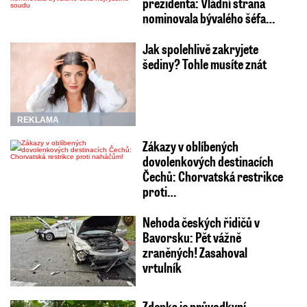
prezidenta: Vládní strana
nominovala bývalého šéfa…
Jak spolehlivě zakryjete
šediny? Tohle musíte znát
REKLAMA
Zákazy v oblíbených
dovolenkových destinacích
Čechů: Chorvatská restrikce
proti…
Nehoda českých řidičů v
Bavorsku: Pět vážně
zraněných! Zasahoval
vrtulník
Zdenka je průvodkyní