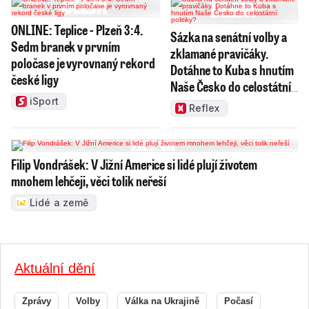
ONLINE: Teplice - Plzeň 3:4.
Sázka na senátní volby a
Sedm branek v prvním
zklamané pravičáky.
poločase je vyrovnaný rekord
Dotáhne to Kuba s hnutím
české ligy
Naše Česko do celostátní
politiky?
iSport
Reflex
Filip Vondrášek: V Jižní Americe si lidé plují životem
mnohem lehčeji, věci tolik neřeší
Lidé a země
Aktuální dění
Zprávy
Volby
Válka na Ukrajině
Počasí