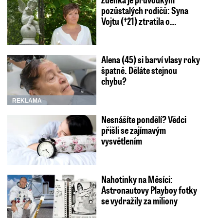
pozůstalých rodičů: Syna
Vojtu (†21) ztratila o…
Alena (45) si barví vlasy roky
špatně. Děláte stejnou
chybu?
REKLAMA
Nesnášíte pondělí? Vědci
přišli se zajímavým
vysvětlením
Nahotinky na Měsíci:
Astronautovy Playboy fotky
se vydražily za miliony