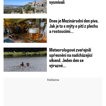
vysmívali
Dnes je Mezinárodní den piva.
Jak je to s mýty o pití z plechu
a rostoucími…
Meteorologové zveřejnili
upřesnění na nadcházející
víkend. Jeden den se
výrazně…