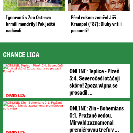
Ignoranti v Zoo Ostrava
Před rokem zemřel Jiří
krmili mandrily! Pak ještě
Krampol (†87): Dluhy vrší i
nadávali
po smrti!
CHANCE LIGA
ONLINE: Teplice - Plzeň
5:4. Severočeši otáčejí
skóre! Zpoza vápna se
prosadil ...
CHANCE LIGA
ONLINE: Zlín - Bohemians
0:1. Pražané vedou.
Mirvald zaznamenal
premiérovou trefu v ...
CHANCE LIGA