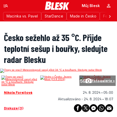
Můj Blesk
Macinka vs. Pavel
StarDance
Made in Česko
Festiva
Česko sežehlo až 35 °C. Přijde
teplotní sešup i bouřky, sledujte
radar Blesku
56
Fotogalerie >
Nikola Forejtová
24. 8. 2024 • 05:00
Aktualizováno - 24. 8. 2024 • 18:07
Diskuze (3)