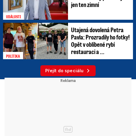
jen ten zimní
UDÁLOSTI
Utajená dovolená Petra
Pavla: Prozradily ho fotky!
Opět v oblíbené rybí
restauraci a ...
POLITIKA
Přejít do speciálu