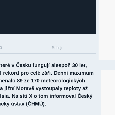
00
Sdílej:
které v Česku fungují alespoň 30 let,
ní rekord pro celé září. Denní maximum
amenalo 89 ze 170 meteorologických
a jižní Moravě vystoupaly teploty až
sia. Na síti X o tom informoval Český
ický ústav (ČHMÚ).