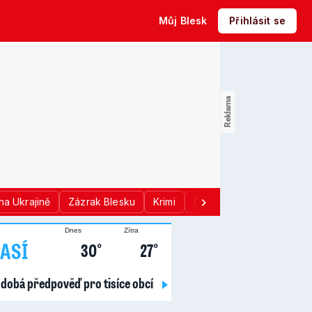
Můj Blesk
Přihlásit se
na Ukrajině
Zázrak Blesku
Krimi
Donald Trump
Sport
Dnes
Zítra
ASÍ
30°
27°
dobá předpověď pro tisíce obcí