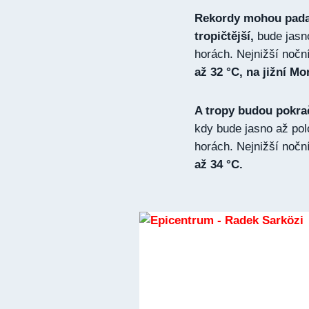
Rekordy mohou padat 
tropičtější,
bude jasno
horách. Nejnižší nočn
až 32 °C, na jižní Mo
A tropy budou pokrač
kdy bude jasno až pol
horách. Nejnižší nočn
až 34 °C.