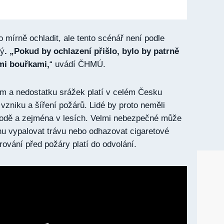
 mírně ochladit, ale tento scénář není podle
tý
. „Pokud by ochlazení přišlo, bylo by patrně
mi bouřkami,
“ uvádí ČHMÚ.
m a nedostatku srážek platí v celém Česku
vzniku a šíření požárů. Lidé by proto neměli
rodě a zejména v lesích. Velmi nebezpečné může
u vypalovat trávu nebo odhazovat cigaretové
ování před požáry platí do odvolání.