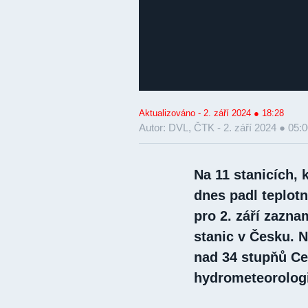
Aktualizováno - 2. září 2024 ● 18:28
Autor: DVL, ČTK -
2. září 2024 ● 05:
Na 11 stanicích, 
dnes padl teplot
pro 2. září zazn
stanic v Česku. N
nad 34 stupňů Cel
hydrometeorolog