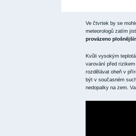
Ve čtvrtek by se mohlo
meteorologů zatím jis
provázeno plošnější
Kvůli vysokým teplotá
varování před rizikem 
rozdělávat oheň v pří
být v současném such
nedopalky na zem. Var