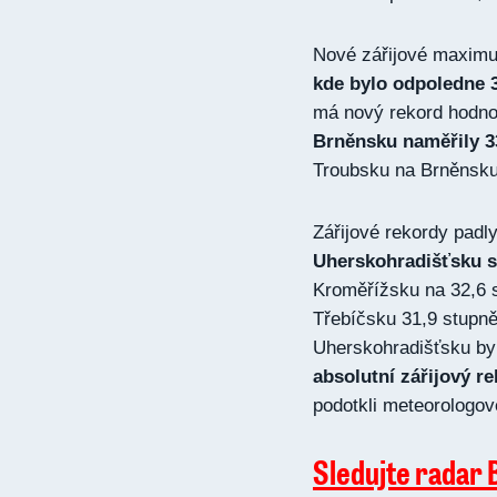
Nové zářijové maxim
kde bylo odpoledne 3
má nový rekord hodnot
Brněnsku naměřily 33
Troubsku na Brněnsku 
Zářijové rekordy padl
Uherskohradišťsku se
Kroměřížsku na 32,6 s
Třebíčsku 31,9 stupně
Uherskohradišťsku by
absolutní zářijový re
podotkli meteorologov
Sledujte radar 