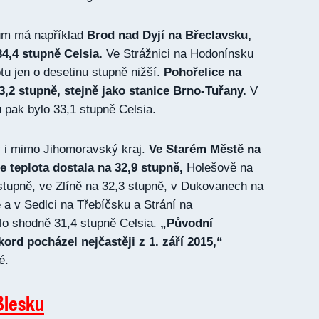
um má například
Brod nad Dyjí na Břeclavsku,
4,4 stupně Celsia.
Ve Strážnici na Hodonínsku
u jen o desetinu stupně nižší.
Pohořelice na
,2 stupně, stejně jako stanice Brno-Tuřany.
V
pak bylo 33,1 stupně Celsia.
y i mimo Jihomoravský kraj.
Ve Starém Městě na
 teplota dostala na 32,9 stupně,
Holešově na
tupně, ve Zlíně na 32,3 stupně, v Dukovanech na
 a v Sedlci na Třebíčsku a Strání na
lo shodně 31,4 stupně Celsia.
„Původní
kord pocházel nejčastěji z 1. září 2015,“
é.
Blesku