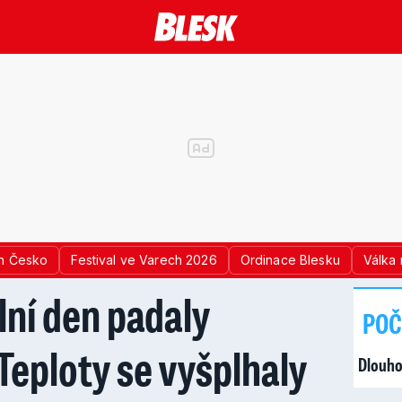
n Česko
Festival ve Varech 2026
Ordinace Blesku
Válka 
lní den padaly
POČ
Teploty se vyšplhaly
Dlouho