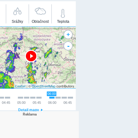
Srážky
Oblačnost
Teplota
+
-
Leaflet
| ©
OpenStreetMap
contributors
06:00
04:45
05:00
05:45
06:00
06:45
Detail mapy