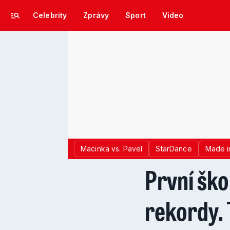
Celebrity
Zprávy
Sport
Video
Macinka vs. Pavel
StarDance
Made i
První ško
rekordy. 