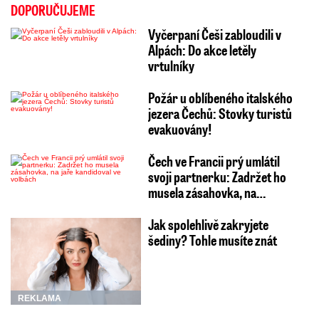
DOPORUČUJEME
Vyčerpaní Češi zabloudili v
Alpách: Do akce letěly
vrtulníky
Požár u oblíbeného italského
jezera Čechů: Stovky turistů
evakuovány!
Čech ve Francii prý umlátil
svoji partnerku: Zadržet ho
musela zásahovka, na…
Jak spolehlivě zakryjete
šediny? Tohle musíte znát
REKLAMA