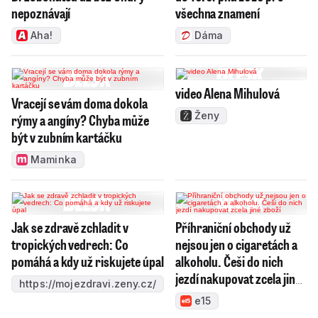
nepoznávají
všechna znamení
Aha!
Dáma
video Alena Mihulová
Vracejí se vám doma dokola
Ženy
rýmy a angíny? Chyba může
být v zubním kartáčku
Maminka
Jak se zdravě zchladit v
Příhraniční obchody už
tropických vedrech: Co
nejsou jen o cigaretách a
pomáhá a kdy už riskujete úpal
alkoholu. Češi do nich
jezdí nakupovat zcela jiné
https://mojezdravi.zeny.cz/
zboží
e15