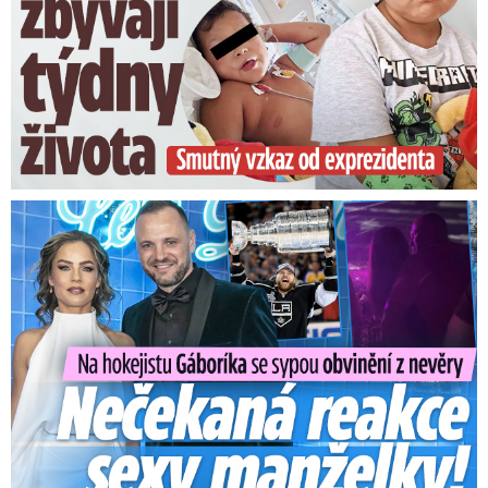
Na Gáboríka se sypou obvinění z nevěry: Reakce manželky!