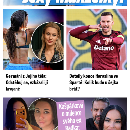
Germáni z Jejího těla:
Detaily konce Haraslína ve
Odstěhuj se, vzkázali jí
Spartě: Kolik bude u šejka
krajané
brát?
Kašpárková o milence svého ex Radka: Kopie z Wishe!