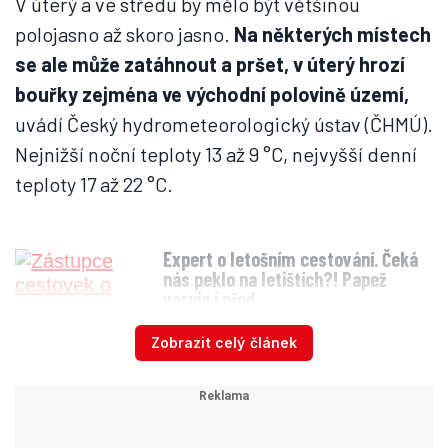
V úterý a ve středu by mělo být většinou
polojasno až skoro jasno.
Na některých místech
se ale může zatáhnout a pršet, v úterý hrozí
bouřky zejména ve východní polovině území,
uvádí Český hydrometeorologický ústav (ČHMÚ).
Nejnižší noční teploty 13 až 9 °C, nejvyšší denní
teploty 17 až 22 °C.
Expert o letošním cestování. Čeká
nás peklo na letištích?! Papež
varuje i před…
Zobrazit celý článek