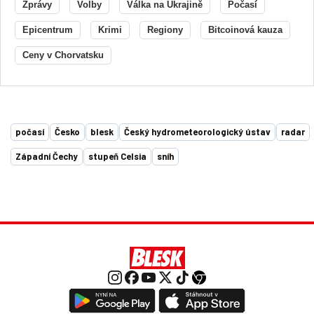
Zprávy
Volby
Válka na Ukrajině
Počasí
Epicentrum
Krimi
Regiony
Bitcoinová kauza
Ceny v Chorvatsku
počasí
Česko
blesk
Český hydrometeorologický ústav
radar
Západní Čechy
stupeň Celsia
sníh