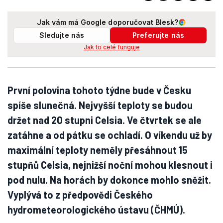
Jak vám má Google doporučovat Blesk?
Sledujte nás
Preferujte nás
Jak to celé funguje
První polovina tohoto týdne bude v Česku
spíše slunečná. Nejvyšší teploty se budou
držet nad 20 stupni Celsia. Ve čtvrtek se ale
zatáhne a od pátku se ochladí. O víkendu už by
maximální teploty neměly přesáhnout 15
stupňů Celsia, nejnižší noční mohou klesnout i
pod nulu. Na horách by dokonce mohlo sněžit.
Vyplývá to z předpovědi Českého
hydrometeorologického ústavu (ČHMÚ).