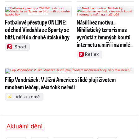
Fotbalové přestupy ONLINE:
Násilí bez motivu.
odchod Vindahla ze Sparty se
Nihilistický terorismus
blíží, míří do druhé italské ligy
vyrůstá z temných koutů
internetu a míří i na malé
iSport
děti
Reflex
Filip Vondrášek: V Jižní Americe si lidé plují životem
mnohem lehčeji, věci tolik neřeší
Lidé a země
Aktuální dění