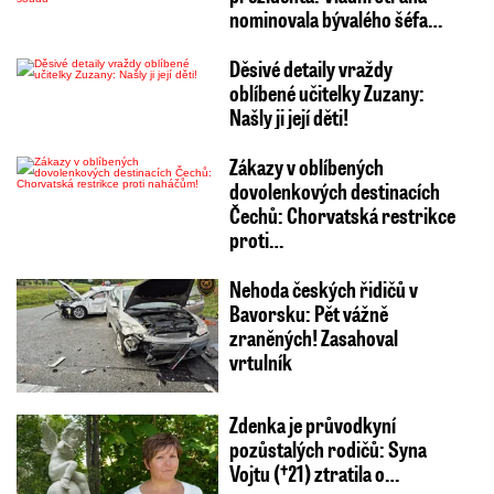
nominovala bývalého šéfa…
Děsivé detaily vraždy
oblíbené učitelky Zuzany:
Našly ji její děti!
Zákazy v oblíbených
dovolenkových destinacích
Čechů: Chorvatská restrikce
proti…
Nehoda českých řidičů v
Bavorsku: Pět vážně
zraněných! Zasahoval
vrtulník
Zdenka je průvodkyní
pozůstalých rodičů: Syna
Vojtu (†21) ztratila o…