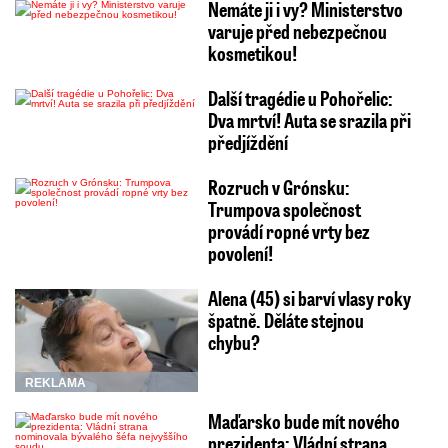
Nemáte ji i vy? Ministerstvo
varuje před nebezpečnou
kosmetikou!
Další tragédie u Pohořelic:
Dva mrtví! Auta se srazila při
předjíždění
Rozruch v Grónsku:
Trumpova společnost
provádí ropné vrty bez
povolení!
Alena (45) si barví vlasy roky
špatně. Děláte stejnou
chybu?
REKLAMA
Maďarsko bude mít nového
prezidenta: Vládní strana