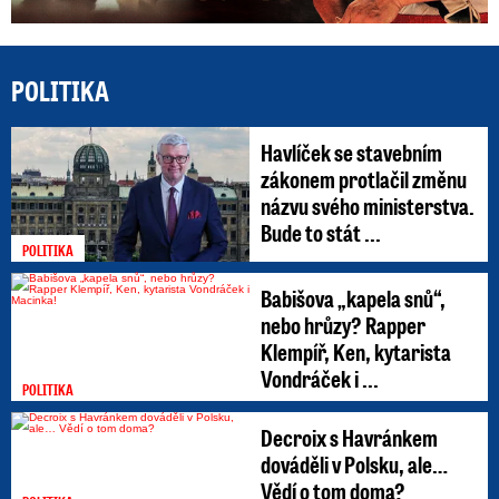
POLITIKA
Havlíček se stavebním
zákonem protlačil změnu
názvu svého ministerstva.
Bude to stát ...
POLITIKA
Babišova „kapela snů“,
nebo hrůzy? Rapper
Klempíř, Ken, kytarista
Vondráček i ...
POLITIKA
Decroix s Havránkem
dováděli v Polsku, ale…
Vědí o tom doma?