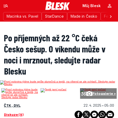
Můj Blesk
Macinka vs. Pavel
StarDance
Made in Česko
Festiva
Po příjemných až 22 °C čeká
Česko sešup. O víkendu může v
noci i mrznout, sledujte radar
Blesku
36
Fotogalerie >
ČTK , DVL
22. 4. 2025 • 05:00
Diskuze (9)