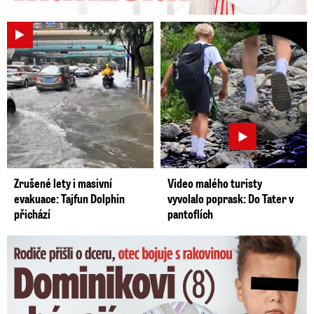
Zrušené lety i masivní
Video malého turisty
evakuace: Tajfun Dolphin
vyvolalo poprask: Do Tater v
přichází
pantoflích
Dominikovi (8) zbývají týdny života: Vzkaz od exprezidenta