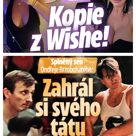
Splněný sen Ondřeje Brzobohatého: Zahrál si svého tátu