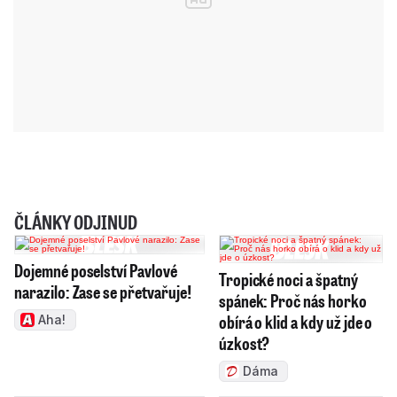
ČLÁNKY ODJINUD
Dojemné poselství Pavlové
Tropické noci a špatný
narazilo: Zase se přetvařuje!
spánek: Proč nás horko
obírá o klid a kdy už jde o
Aha!
úzkost?
Dáma