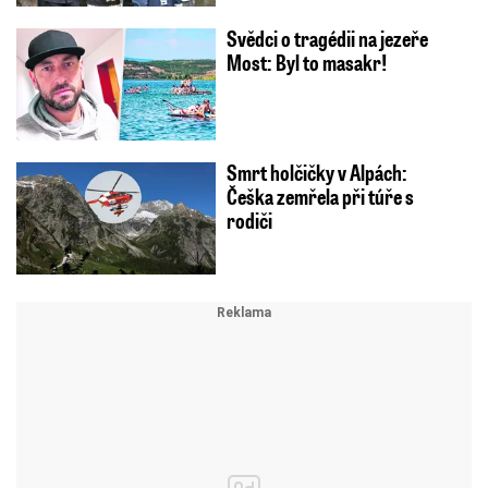
Svědci o tragédii na jezeře
Most: Byl to masakr!
Smrt holčičky v Alpách:
Češka zemřela při túře s
rodiči