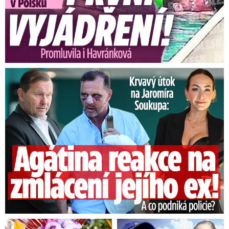
většinou s ohledem na charakter
proudění orientovaných v podobě linií.
👉I v nižších hladinách je proudění
velmi vysoké, ve výšce…
Útok na Jaromíra Soukupa: Reakce Agáty na zmlácení jejího ex
pic.twitter.com/AVRZmP9dx5
— Český hydrometeorologický ústav
(ČHMÚ) (@CHMUCHMI)
8. června
2025
Ovlivňovat nás bude studená fronta, což bude
znát na teploměru.
V pondělí se tak budou
nejvyšší denní teploty pohybovat kolem 17 až
21 °C,
v oblastech nad 1000 m a na horách