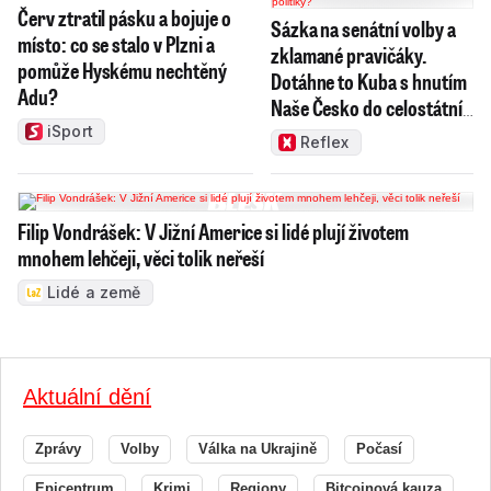
Červ ztratil pásku a bojuje o
Sázka na senátní volby a
místo: co se stalo v Plzni a
zklamané pravičáky.
pomůže Hyskému nechtěný
Dotáhne to Kuba s hnutím
Adu?
Naše Česko do celostátní
politiky?
iSport
Reflex
Filip Vondrášek: V Jižní Americe si lidé plují životem
mnohem lehčeji, věci tolik neřeší
Lidé a země
Aktuální dění
Zprávy
Volby
Válka na Ukrajině
Počasí
Epicentrum
Krimi
Regiony
Bitcoinová kauza