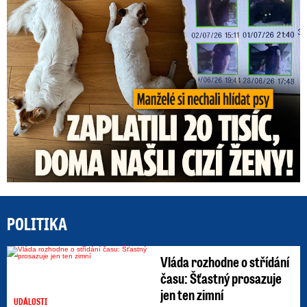
Za hlídání psů zaplatili 20 tisíc, doma našli cizí ženy!
POLITIKA
Vláda rozhodne o střídání
času: Šťastný prosazuje
jen ten zimní
UDÁLOSTI