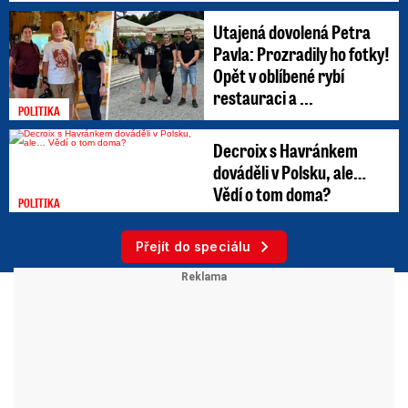
Utajená dovolená Petra
Pavla: Prozradily ho fotky!
Opět v oblíbené rybí
restauraci a ...
POLITIKA
Decroix s Havránkem
dováděli v Polsku, ale…
Vědí o tom doma?
POLITIKA
Přejít do speciálu