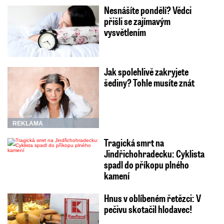
Nesnášíte pondělí? Vědci
přišli se zajímavým
vysvětlením
Jak spolehlivě zakryjete
šediny? Tohle musíte znát
REKLAMA
Tragická smrt na
Jindřichohradecku: Cyklista
spadl do příkopu plného
kamení
Hnus v oblíbeném řetězci: V
pečivu skotačil hlodavec!