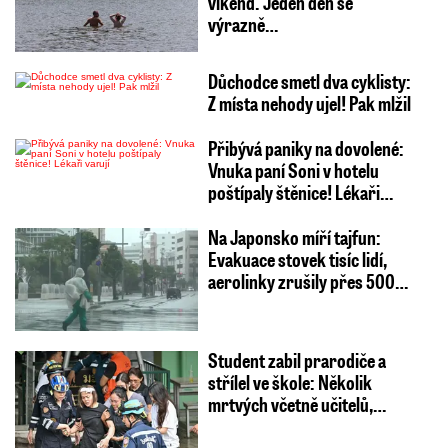
víkend. Jeden den se
výrazně…
Důchodce smetl dva cyklisty:
Z místa nehody ujel! Pak mlžil
Přibývá paniky na dovolené:
Vnuka paní Soni v hotelu
poštípaly štěnice! Lékaři…
Na Japonsko míří tajfun:
Evakuace stovek tisíc lidí,
aerolinky zrušily přes 500…
Student zabil prarodiče a
střílel ve škole: Několik
mrtvých včetně učitelů,…