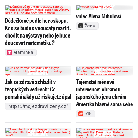
video Alena Mihulová
Dědečkové podle horoskopu.
Ženy
Kdo se bude s vnoučaty mazlit,
chodit na výstavy nebo je bude
doučovat matematiku?
Maminka
Jak se zdravě zchladit v
Tajemství měnové
tropických vedrech: Co
intervence: obranou
pomáhá a kdy už riskujete úpal
japonského jenu chrání
Amerika hlavně sama sebe
https://mojezdravi.zeny.cz/
e15