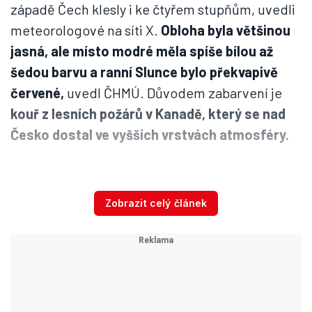
západě Čech klesly i ke čtyřem stupňům, uvedli
meteorologové na síti X.
Obloha byla většinou
jasná, ale místo modré měla spíše bílou až
šedou barvu a ranní Slunce bylo překvapivě
červené,
uvedl ČHMÚ. Důvodem zabarvení je
kouř z lesních požárů v Kanadě, který se nad
Česko dostal ve vyšších vrstvách atmosféry.
Zabarvená obloha nad Českem kvůli lesním
Zobrazit celý článek
požárům v Kanadě (9.6.2025)
Autor: ČHMÚ
Podle
Českého hydrometeorologického ústavu
bude
příští týden ve znamení příjemných teplot
a občasných přeháněk,
ačkoliv na jihu Moravy