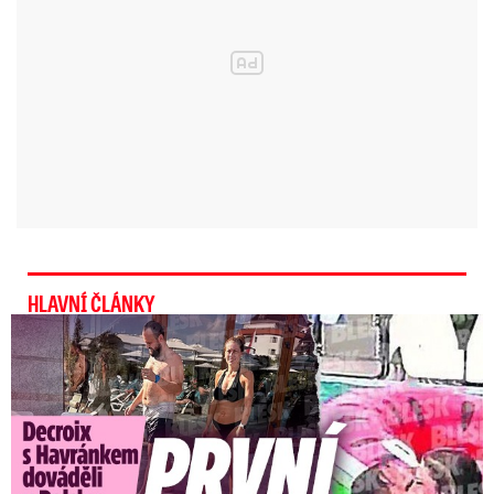
se budou o pozornost postupně hlásit tropické
teploty.
„Příští týden pak bude mnohem klidnější,
slunečnější, postupně i teplejší, bez bouřek a s
minimem srážek. Příští víkend patrně i s
tropickými teplotami,“
uvádí experti na sociální
síti X.
HLAVNÍ ČLÁNKY
Exministryně s Havránkem dováděli v Polsku: První slova!
#KonvektivniSkupina
⚡️Od západu
začíná naše území ovlivňovat studená
fronta a výrazná brázda nízkého tlaku.
Ta iniciuje vznik přeháněk a bouřek -