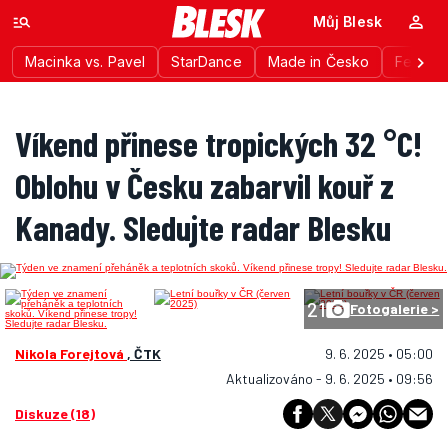
Můj Blesk
Macinka vs. Pavel
StarDance
Made in Česko
Festiva
Víkend přinese tropických 32 °C!
Oblohu v Česku zabarvil kouř z
Kanady. Sledujte radar Blesku
21
Fotogalerie >
Nikola Forejtová
, ČTK
9. 6. 2025 • 05:00
Aktualizováno - 9. 6. 2025 • 09:56
Diskuze (18)