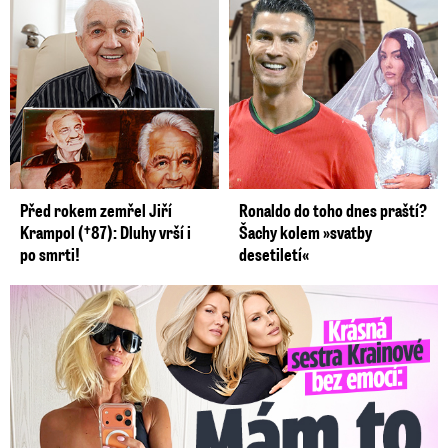
Před rokem zemřel Jiří
Ronaldo do toho dnes praští?
Krampol (†87): Dluhy vrší i
Šachy kolem »svatby
po smrti!
desetiletí«
Krásná sestra Krainové bez emocí: Mám to za pár…