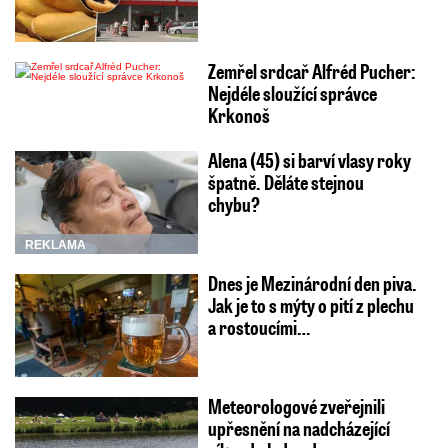
Zemřel srdcař Alfréd Pucher:
Nejdéle sloužící správce
Krkonoš
Alena (45) si barví vlasy roky
špatně. Děláte stejnou
chybu?
REKLAMA
Dnes je Mezinárodní den piva.
Jak je to s mýty o pití z plechu
a rostoucími…
Meteorologové zveřejnili
upřesnění na nadcházející