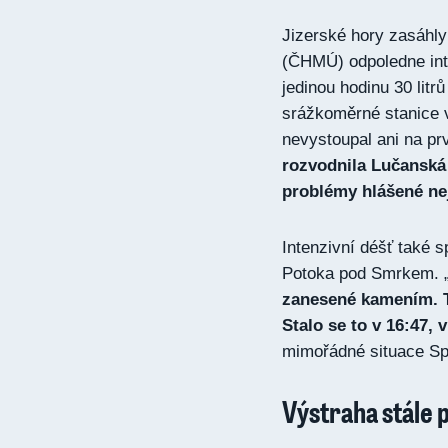
Jizerské hory zasáhl
(ČHMÚ) odpoledne inte
jedinou hodinu 30 litr
srážkoměrné stanice 
nevystoupal ani na pr
rozvodnila Lučanská 
problémy hlášené ne
Intenzivní déšť také s
Potoka pod Smrkem. 
zanesené kamením. Tak
Stalo se to v 16:47,
mimořádné situace Sp
Výstraha stále p