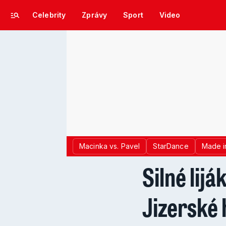
Celebrity
Zprávy
Sport
Video
Macinka vs. Pavel
StarDance
Made i
Silné lijá
Jizerské 