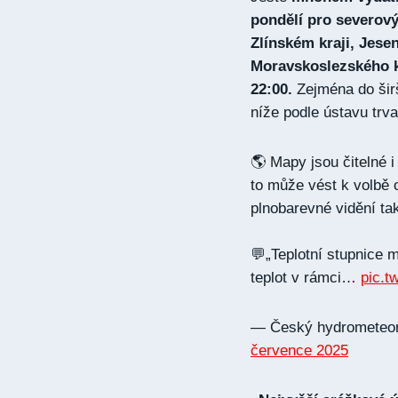
pondělí pro severov
Zlínském kraji, Jese
Moravskoslezského k
22:00.
Zejména do širš
níže podle ústavu trva
🌎 Mapy jsou čitelné i
to může vést k volbě 
plnobarevné vidění tak
💬„Teplotní stupnice 
teplot v rámci…
pic.t
— Český hydrometeo
července 2025