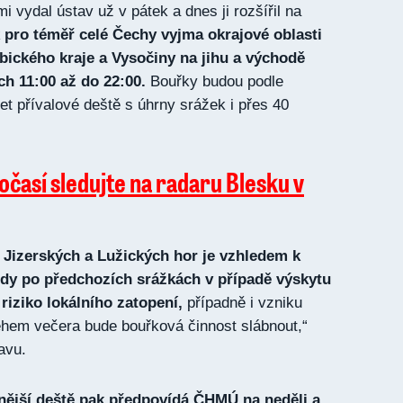
 vydal ústav už v pátek a dnes ji rozšířil na
k pro téměř celé Čechy vyjma okrajové oblasti
ického kraje a Vysočiny na jihu a východě
ch 11:00 až do 22:00.
Bouřky budou podle
t přívalové deště s úhrny srážek i přes 40
očasí sledujte na radaru Blesku v
 Jizerských a Lužických hor je vzhledem k
dy po předchozích srážkách v případě výskytu
riziko lokálního zatopení,
případně i vzniku
ěhem večera bude bouřková činnost slábnout,“
tavu.
jší deště pak předpovídá ČHMÚ na neděli a