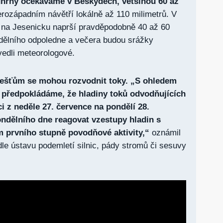
úhrny očekáváme v Beskydech, většinou 60 až
rozápadním návětří lokálně až 110 milimetrů. V
a na Jesenicku naprší pravděpodobně 40 až 60
dělního odpoledne a večera budou srážky
vedli meteorologové.
dešťům se mohou rozvodnit toky. „S ohledem
 předpokládáme, že hladiny toků odvodňujících
 z neděle 27. července na pondělí 28.
ndělního dne reagovat vzestupy hladin s
prvního stupně povodňové aktivity,“
oznámil
e ústavu podemletí silnic, pády stromů či sesuvy