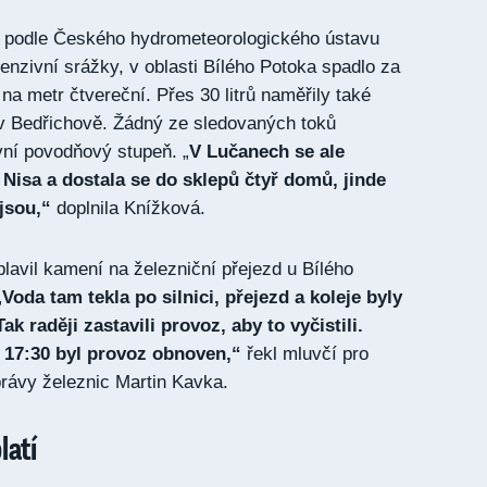
y podle Českého hydrometeorologického ústavu
nzivní srážky, v oblasti Bílého Potoka spadlo za
ů na metr čtvereční. Přes 30 litrů naměřily také
v Bedřichově. Žádný ze sledovaných toků
vní povodňový stupeň. „
V Lučanech se ale
Nisa a dostala se do sklepů čtyř domů, jinde
jsou,“
doplnila Knížková.
plavil kamení na železniční přejezd u Bílého
„
Voda tam tekla po silnici, přejezd a koleje byly
 raději zastavili provoz, aby to vyčistili.
 v 17:30 byl provoz obnoven,“
řekl mluvčí pro
rávy železnic Martin Kavka.
latí