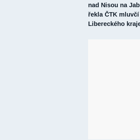
nad Nisou na Jab
řekla ČTK mluvč
Libereckého kraj