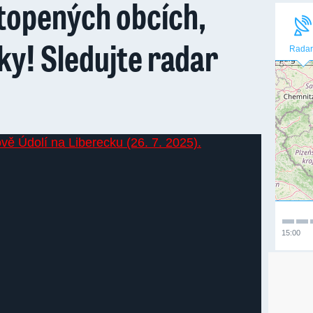
topených obcích,
aky! Sledujte radar
Radar
15:00