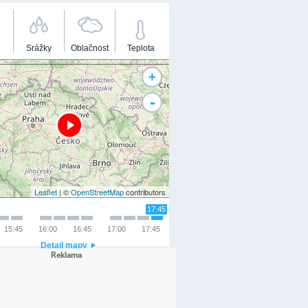
Srážky
Oblačnost
Teplota
+
-
Leaflet
| ©
OpenStreetMap
contributors
17:45
15:45
16:00
16:45
17:00
17:45
Detail mapy