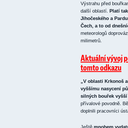
Výstrahu před bouřkami
další oblastí.
Platí ta
Jihočeského a Pardub
Čech, a to od dnešní
meteorologů doprováze
milimetrů.
Aktuální vývoj p
tomto odkazu
„V oblasti Krkonoš a
vyššímu nasycení pů
silných bouřek vyšší 
přívalové povodně. B
doplnili pracovníci ús
Ještě
mnohem vydatně