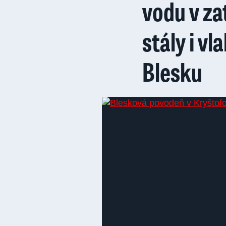
vodu v za
stály i vl
Blesku