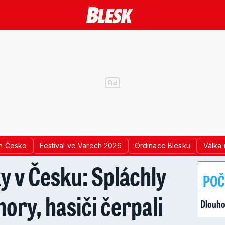
n Česko
Festival ve Varech 2026
Ordinace Blesku
Válka 
ky v Česku: Spláchly
POČ
hory, hasiči čerpali
Dlouho