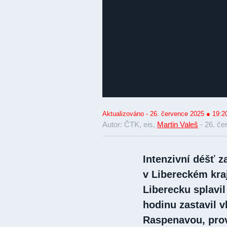
Aktualizováno - 26. července 2025 ● 19:2
Autor: ČTK, eis,
Martin Valeš
-
26. če
Intenzivní déšť z
v Libereckém kra
Liberecku splavil
hodinu zastavil 
Raspenavou, pro