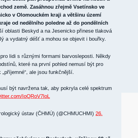
ýchod země. Zasáhnou zřejmě Vsetínsko ve
nicko v Olomouckém kraji a většinu území
raje od nedělního poledne až do pondělních
í oblasti Beskyd a na Jesenicko přinese tlaková
lý a vydatný déšť a mohou se objevit i bouřky.
 pro lidi s různými formami barvosleposti. Někdy
odstínů, které na první pohled nemusí být pro
 „příjemné“, ale jsou funkčnější.
musí být navržena tak, aby pokryla celé spektrum
witter.com/IoQRoV7loL
rologický ústav (ČHMÚ) (@CHMUCHMI)
26.