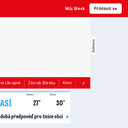
Můj Blesk
Přihlásit se
na Ukrajině
Zázrak Blesku
Krimi
Donald Trump
Sport
Dnes
Zítra
ASÍ
27°
30°
dobá předpověď pro tisíce obcí