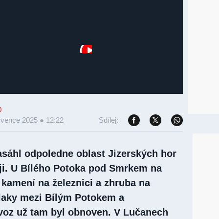
0
rvence 2025 ● 12:22
Sdílej:
asáhl odpoledne oblast Jizerských hor
ji. U Bílého Potoka pod Smrkem na
 kamení na železnici a zhruba na
vlaky mezi Bílým Potokem a
voz už tam byl obnoven. V Lučanech