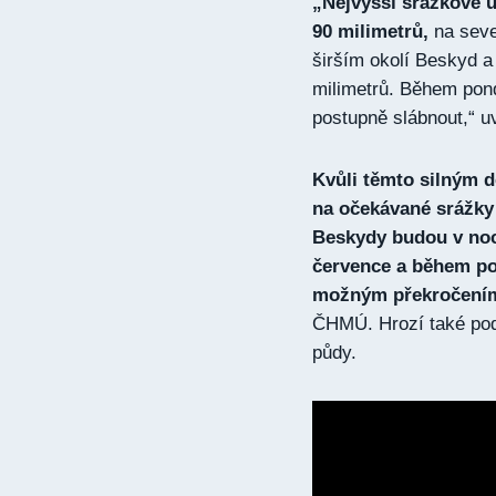
„Nejvyšší srážkové 
90 milimetrů,
na seve
širším okolí Beskyd 
milimetrů. Během pon
postupně slábnout,“ u
Kvůli těmto silným 
na očekávané srážky
Beskydy budou v noci
července a během po
možným překročením 
ČHMÚ. Hrozí také podl
půdy.