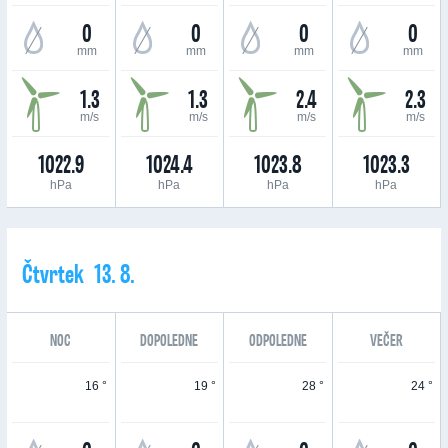
0
0
0
0
mm
mm
mm
mm
1.3
1.3
2.4
2.3
m/s
m/s
m/s
m/s
1022.9
1024.4
1023.8
1023.3
hPa
hPa
hPa
hPa
Čtvrtek 13. 8.
NOC
DOPOLEDNE
ODPOLEDNE
VEČER
16 °
19 °
28 °
24 °