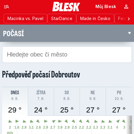
Můj Blesk
Macinka vs. Pavel
StarDance
Made in Česko
Festiva
POČASÍ
Předpověď počasí
Dobroutov
DNES
ZÍTRA
SO
NE
PO
6. 8.
7. 8.
8. 8.
9. 8.
10. 8.
29 °
24 °
25 °
27 °
27 °
2
1.6
2.9
3.1
2.6
2.9
2.7
3.9
2.9
2.5
2.2
2.2
2.3
2.3
3.1
4
3
1.
m/s