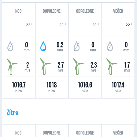
NOC
DOPOLEDNE
ODPOLEDNE
VEČER
22 °
23 °
29 °
22 °
0
0.2
0
0
mm
mm
mm
mm
2
2.7
2.3
1.7
m/s
m/s
m/s
m/s
1016.7
1018
1016.6
1017.4
hPa
hPa
hPa
hPa
Zítra
NOC
DOPOLEDNE
ODPOLEDNE
VEČER