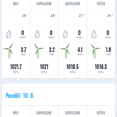
NOC
DOPOLEDNE
ODPOLEDNE
VEČER
16 °
18 °
27 °
24 °
0
0
0
0
mm
mm
mm
mm
3.7
3.2
4.1
1.9
m/s
m/s
m/s
m/s
1021.7
1021
1018.5
1016.3
hPa
hPa
hPa
hPa
Pondělí 10. 8.
NOC
DOPOLEDNE
ODPOLEDNE
VEČER