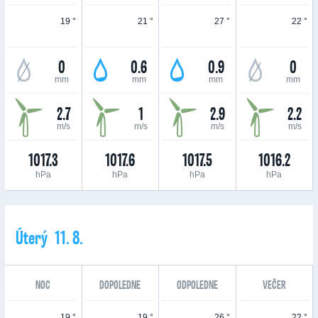
19 °
21 °
27 °
22 °
0
0.6
0.9
0
mm
mm
mm
mm
2.7
1
2.9
2.2
m/s
m/s
m/s
m/s
1017.3
1017.6
1017.5
1016.2
hPa
hPa
hPa
hPa
Úterý 11. 8.
NOC
DOPOLEDNE
ODPOLEDNE
VEČER
19 °
19 °
26 °
22 °