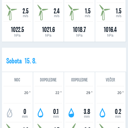
2.5
2.4
1.5
1.5
m/s
m/s
m/s
m/s
1022.5
1021.6
1018.7
1016.4
hPa
hPa
hPa
hPa
Sobota 15. 8.
NOC
DOPOLEDNE
ODPOLEDNE
VEČER
20 °
22 °
29 °
20 °
0
0.1
3.8
0.2
mm
mm
mm
mm