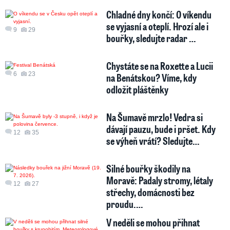
Chladné dny končí: O víkendu
se vyjasní a oteplí. Hrozí ale i
9
29
bouřky, sledujte radar …
Chystáte se na Roxette a Lucii
6
23
na Benátskou? Víme, kdy
odložit pláštěnky
Na Šumavě mrzlo! Vedra si
dávají pauzu, bude i pršet. Kdy
12
35
se výheň vrátí? Sledujte…
Silné bouřky škodily na
Moravě: Padaly stromy, létaly
12
27
střechy, domácnosti bez
proudu.…
V neděli se mohou přihnat