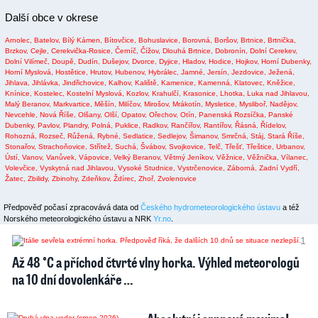
Další obce v okrese
Arnolec,
Batelov,
Bílý Kámen,
Bítovčice,
Bohuslavice,
Borovná,
Boršov,
Brtnice,
Brtnička,
Brzkov,
Cejle,
Cerekvička-Rosice,
Černíč,
Čížov,
Dlouhá Brtnice,
Dobronín,
Dolní Cerekev,
Dolní Vilímeč,
Doupě,
Dudín,
Dušejov,
Dvorce,
Dyjice,
Hladov,
Hodice,
Hojkov,
Horní Dubenky,
Horní Myslová,
Hostětice,
Hrutov,
Hubenov,
Hybrálec,
Jamné,
Jersín,
Jezdovice,
Ježená,
Jihlava,
Jihlávka,
Jindřichovice,
Kalhov,
Kaliště,
Kamenice,
Kamenná,
Klatovec,
Kněžice,
Knínice,
Kostelec,
Kostelní Myslová,
Kozlov,
Krahulčí,
Krasonice,
Lhotka,
Luka nad Jihlavou,
Malý Beranov,
Markvartice,
Měšín,
Milíčov,
Mirošov,
Mrákotín,
Mysletice,
Mysliboř,
Nadějov,
Nevcehle,
Nová Říše,
Olšany,
Olší,
Opatov,
Ořechov,
Otín,
Panenská Rozsíčka,
Panské
Dubenky,
Pavlov,
Plandry,
Polná,
Puklice,
Radkov,
Rančířov,
Rantířov,
Řásná,
Řídelov,
Rohozná,
Rozseč,
Růžená,
Rybné,
Sedlatice,
Sedlejov,
Šimanov,
Smrčná,
Stáj,
Stará Říše,
Stonařov,
Strachoňovice,
Střítež,
Suchá,
Švábov,
Svojkovice,
Telč,
Třešť,
Třeštice,
Urbanov,
Ústí,
Vanov,
Vanůvek,
Vápovice,
Velký Beranov,
Větrný Jeníkov,
Věžnice,
Věžnička,
Vílanec,
Volevčice,
Vyskytná nad Jihlavou,
Vysoké Studnice,
Vystrčenovice,
Záborná,
Zadní Vydří,
Žatec,
Zbilidy,
Zbinohy,
Zdeňkov,
Ždírec,
Zhoř,
Zvolenovice
Předpověď počasí zpracovává data od
Českého hydrometeorologického ústavu
a též
Norského meteorologického ústavu a NRK
Yr.no
.
1
Až 48 °C a příchod čtvrté vlny horka. Výhled meteorologů
na 10 dní dovolenkáře …