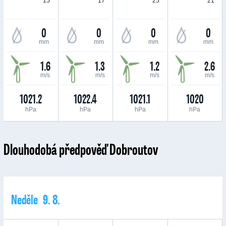
15 °
17 °
25 °
21 °
0
0
0
0
mm
mm
mm
mm
1.6
1.3
1.2
2.6
m/s
m/s
m/s
m/s
1021.2
1022.4
1021.1
1020
hPa
hPa
hPa
hPa
Dlouhodobá předpověď Dobroutov
Neděle 9. 8.