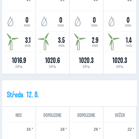
0
0
0
0
mm
mm
mm
mm
3.1
3.5
2.9
1.4
m/s
m/s
m/s
m/s
1016.9
1020.6
1020.3
1020.3
hPa
hPa
hPa
hPa
Středa 12. 8.
NOC
DOPOLEDNE
ODPOLEDNE
VEČER
16 °
18 °
26 °
22 °