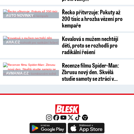
Řecko přitvrzuje: Pokuty až
AUTO NOVINKY
200 tisíc a hrozba vězení pro
kempaře
Kovalová s mužem nechtějí
AHA.CZ
děti, proto se rozhodli pro
radikální řešení
Recenze filmu Spider-Man:
Zbrusu nový den. Skvělá
AVMANIA.CZ
studie samoty se ztrácí v…