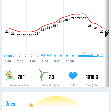
29 °
29 °
29 °
28 °
27 °
25 °
25 °
24 °
24 °
23 °
22 °
22 °
22 
21 °
21 °
20 °
20 °
20 °
2.1
0.8
0.6
0.3
0.2
0
mm
0
0
0
0
0
0
0
0
0
0
0
0
0:00
2:00
4:00
6:00
8:00
10:00
28 °
2.3
1016.6
1
Pocitová teplota
Síla větru (m/s)
BIO
Tlak (hPa)
Dnes