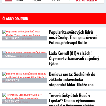
Kalkulačka
ČLÁNKY ODJINUD
Popularita světových lídrů
mezi Čechy: Trump na úrovni
BLESK.CZ
Putina, překvapil Rutte…
Laďa Kerndl (81) v slzách!
AHA.CZ
Čtyři mrtví kamarádi za jediný
týden
Deniova cesta: Sochůrek do
základu a slávistická
ISPORT.CZ
stoperská klika. Ukáže i na…
Teroristický útok Rusů v
Lipsku!? Dron s výbušninou
BLESK.CZ
se našel u Antonova plného…