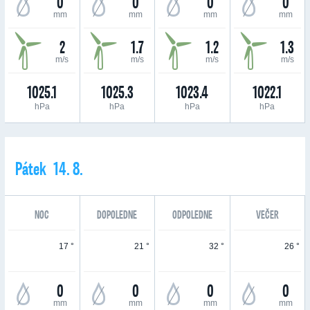
0
0
0
0
mm
mm
mm
mm
2
1.7
1.2
1.3
m/s
m/s
m/s
m/s
1025.1
1025.3
1023.4
1022.1
hPa
hPa
hPa
hPa
Pátek 14. 8.
NOC
DOPOLEDNE
ODPOLEDNE
VEČER
17 °
21 °
32 °
26 °
0
0
0
0
mm
mm
mm
mm