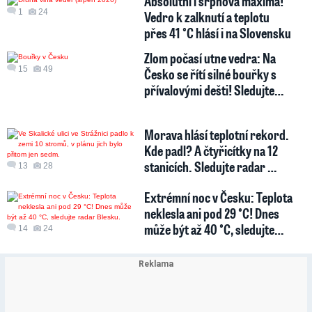
Absolutní i srpnová maxima!
1
24
Vedro k zalknutí a teplotu
přes 41 °C hlásí i na Slovensku
Zlom počasí utne vedra: Na
15
49
Česko se řítí silné bouřky s
přívalovými dešti! Sledujte…
Morava hlásí teplotní rekord.
Kde padl? A čtyřicítky na 12
stanicích. Sledujte radar …
13
28
Extrémní noc v Česku: Teplota
neklesla ani pod 29 °C! Dnes
může být až 40 °C, sledujte…
14
24