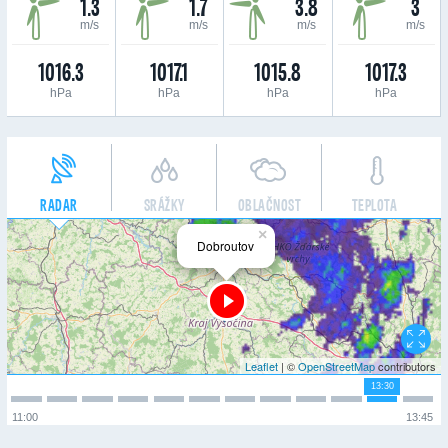
1.3
1.7
3.8
3
m/s
m/s
m/s
m/s
1016.3
1017.1
1015.8
1017.3
hPa
hPa
hPa
hPa
RADAR
SRÁŽKY
OBLAČNOST
TEPLOTA
×
Dobroutov
Leaflet
| ©
OpenStreetMap
contributors
13:30
11:00
13:45