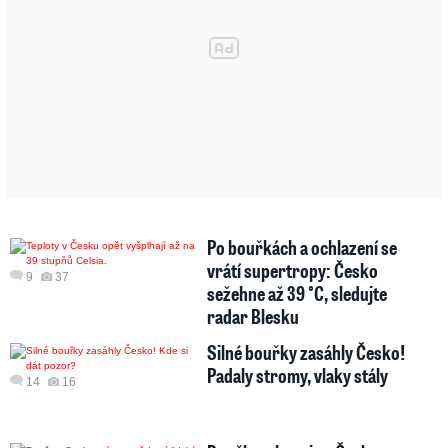
Po bouřkách a ochlazení se
vrátí supertropy: Česko
9
37
sežehne až 39 °C, sledujte
radar Blesku
Silné bouřky zasáhly Česko!
Padaly stromy, vlaky stály
14
16