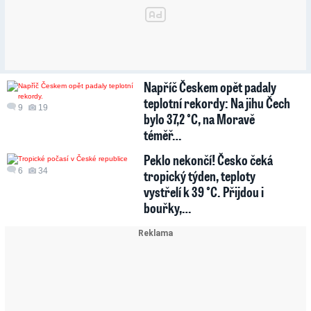
Napříč Českem opět padaly
teplotní rekordy: Na jihu Čech
9
19
bylo 37,2 °C, na Moravě
téměř…
Peklo nekončí! Česko čeká
6
34
tropický týden, teploty
vystřelí k 39 °C. Přijdou i
bouřky,…