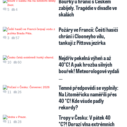
Bouřky u hranic s Českem
zabíjely. Tragédie v divadle ve
5
4
skalách
Požáry ve Francii: Čeští hasiči
chrání i Clooneyho vilu,
3
57
tankují z Pittova jezírka
Nejdřív pekelná výheň a až
10
60
40°C! A pak hrozba silných
bouřek! Meteorologové vydali
…
Temné předpovědi se vyplnily:
11
26
Na Litoměřicku naměřili přes
40 °C! Kde všude padly
rekordy?
Tropy v Česku: V pátek 40
11
28
°C?! Dorazí vlna extrémních