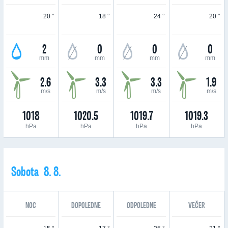
20 °
18 °
24 °
20 °
2
0
0
0
mm
mm
mm
mm
2.6
3.3
3.3
1.9
m/s
m/s
m/s
m/s
1018
1020.5
1019.7
1019.3
hPa
hPa
hPa
hPa
Sobota 8. 8.
NOC
DOPOLEDNE
ODPOLEDNE
VEČER