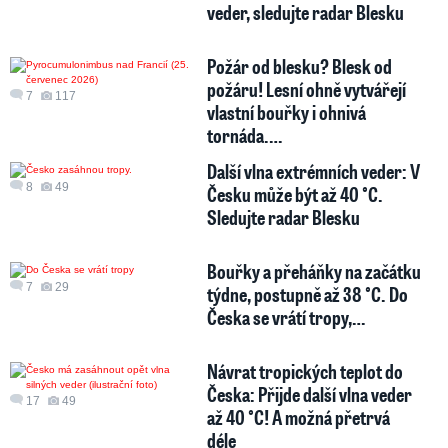
veder, sledujte radar Blesku
Požár od blesku? Blesk od
požáru! Lesní ohně vytvářejí
7
117
vlastní bouřky i ohnivá
tornáda.…
Další vlna extrémních veder: V
8
49
Česku může být až 40 °C.
Sledujte radar Blesku
Bouřky a přeháňky na začátku
7
29
týdne, postupně až 38 °C. Do
Česka se vrátí tropy,…
Návrat tropických teplot do
Česka: Přijde další vlna veder
17
49
až 40 °C! A možná přetrvá
déle