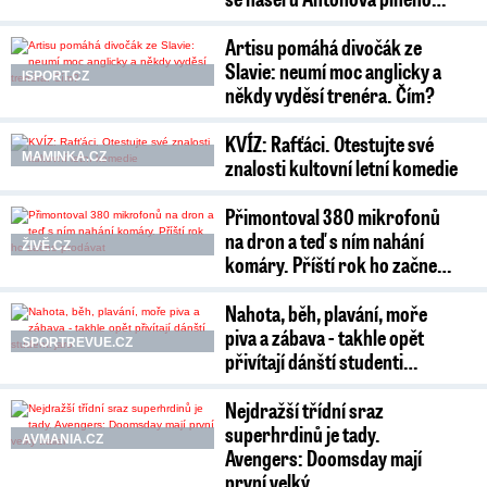
Artisu pomáhá divočák ze
Slavie: neumí moc anglicky a
ISPORT.CZ
někdy vyděsí trenéra. Čím?
KVÍZ: Rafťáci. Otestujte své
MAMINKA.CZ
znalosti kultovní letní komedie
Přimontoval 380 mikrofonů
na dron a teď s ním nahání
ŽIVĚ.CZ
komáry. Příští rok ho začne…
Nahota, běh, plavání, moře
piva a zábava - takhle opět
SPORTREVUE.CZ
přivítají dánští studenti…
Nejdražší třídní sraz
superhrdinů je tady.
AVMANIA.CZ
Avengers: Doomsday mají
první velký…