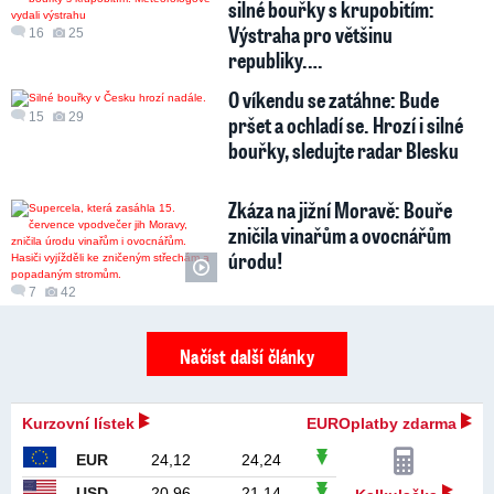
silné bouřky s krupobitím:
Výstraha pro většinu
16
25
republiky.…
O víkendu se zatáhne: Bude
15
29
pršet a ochladí se. Hrozí i silné
bouřky, sledujte radar Blesku
Zkáza na jižní Moravě: Bouře
zničila vinařům a ovocnářům
úrodu!
7
42
Načíst další články
Kurzovní lístek
EUROplatby zdarma
EUR
24,12
24,24
USD
20,96
21,14