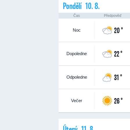
Pondělí 10. 8.
Čas
Předpověď
20 °
Noc
22 °
Dopoledne
31 °
Odpoledne
26 °
Večer
Úterý 11. 8.