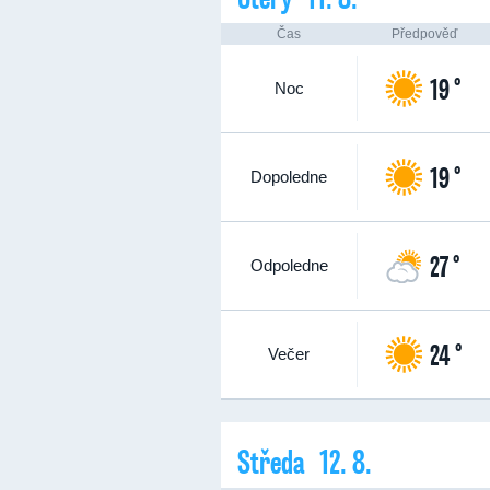
Čas
Předpověď
19 °
Noc
19 °
Dopoledne
27 °
Odpoledne
24 °
Večer
Středa 12. 8.