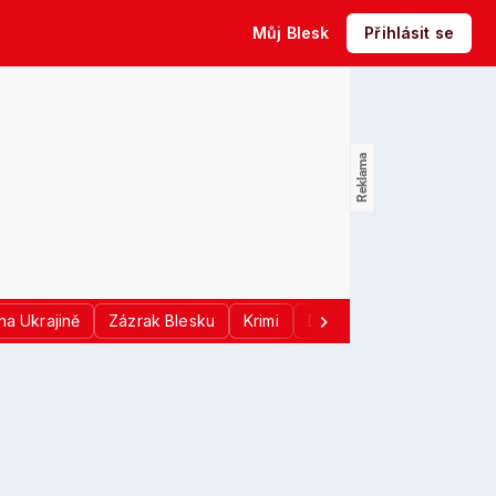
Můj Blesk
Přihlásit se
na Ukrajině
Zázrak Blesku
Krimi
Donald Trump
Sport