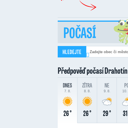
POČASÍ
HLEDEJTE
Předpověď počasí
Drahotín
DNES
ZÍTRA
NE
P
7. 8.
8. 8.
9. 8.
10. 
26 °
26 °
29 °
31