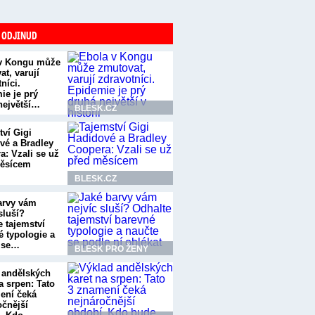
 ODJINUD
v Kongu může
t, varují
níci.
ie je prý
největší…
BLESK.CZ
tví Gigi
vé a Bradley
a: Vzali se už
ěsícem
BLESK.CZ
arvy vám
sluší?
e tajemství
é typologie a
 se…
BLESK PRO ŽENY
 andělských
a srpen: Tato
ení čeká
očnější