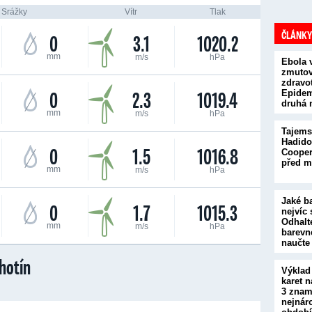
Srážky
Vítr
Tlak
ČLÁNKY
0
3.1
1020.2
mm
m/s
hPa
Ebola 
zmutova
zdravot
0
2.3
1019.4
Epidem
druhá 
mm
m/s
hPa
Tajems
Hadido
0
1.5
1016.8
Cooper
před m
mm
m/s
hPa
Jaké b
0
1.7
1015.3
nejvíc 
Odhalt
mm
m/s
hPa
barevn
naučte
hotín
Výklad
karet n
3 znam
nejnár