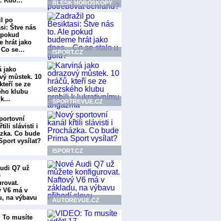
í. Kdo…
BLESK HOROSKOPY
il po
si: Štve nás
e pokud
 hrát jako
. Co se…
ISPORT.CZ
á jako
vý můstek. 10
kteří se ze
ého klubu
i k…
SPORTREVUE.CZ
portovní
tili slávisti i
zka. Co bude
Sport vysílat?
ISPORT.CZ
udi Q7 už
e
urovat.
ý V6 má v
u, na výbavu
AUTOREVUE.CZ
í…
 To musíte