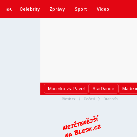
Celebrity
Zprávy
Sport
Video
Macinka vs. Pavel
StarDance
Made i
Blesk.cz
Počasí
Drahotín