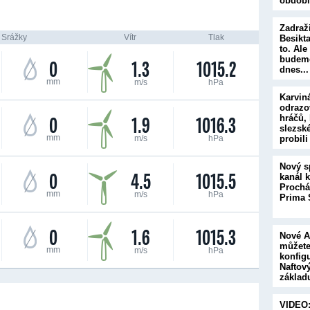
obdob
Zadraž
Srážky
Vítr
Tlak
Besikta
to. Al
budeme
0
1.3
1015.2
dnes..
mm
m/s
hPa
Karvin
odrazo
0
1.9
1016.3
hráčů, 
slezsk
mm
m/s
hPa
probil
Nový s
0
4.5
1015.5
kanál kř
Prochá
mm
m/s
hPa
Prima 
0
1.6
1015.3
Nové A
můžet
mm
m/s
hPa
konfig
Naftov
základ
přihod
VIDEO: