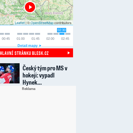
Leaflet
| ©
OpenStreetMap
contributors
02:30
00:45
01:00
01:45
02:00
02:45
Detail mapy
 HLAVNÍ STRÁNKU BLESK.CZ
Český tým pro MS v
hokeji: vypadl
Hynek…