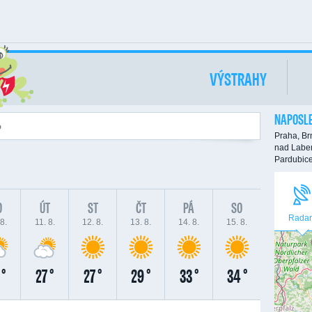
VÝSTRAHY
NAPOSLE
Praha,
Br
nad Labe
Pardubic
O
ÚT
ST
ČT
PÁ
SO
Radar
8.
11. 8.
12. 8.
13. 8.
14. 8.
15. 8.
 °
27 °
27 °
29 °
33 °
34 °