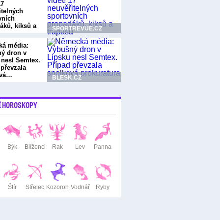
17
itelných
vních
áků, kiksů a
SPORTREVUE.CZ
ů
á média:
ý dron v
 nesl Semtex.
 převzala
ová…
BLESK.CZ
Í HOROSKOPY
Býk
Blíženci
Rak
Lev
Panna
Štír
Střelec
Kozoroh
Vodnář
Ryby