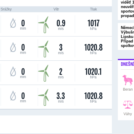
vidět! 
neuvěř
Srážky
Vítr
Tlak
sporto
propad
0
0.9
1017
trapas
Německ
mm
m/s
hPa
Výbušn
Lipsku
Případ
0
3
1020.8
spolk
mm
m/s
hPa
DNEŠN
0
2
1020.1
mm
m/s
hPa
Beran
0
3.3
1020.8
mm
m/s
hPa
Váhy