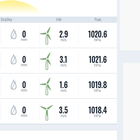
Srážky
Vítr
Tlak
0
2.9
1020.6
mm
m/s
hPa
0
3.1
1021.6
mm
m/s
hPa
0
1.6
1019.8
mm
m/s
hPa
0
3.5
1018.4
mm
m/s
hPa