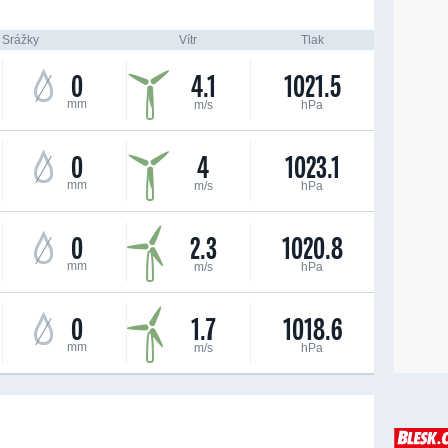
Srážky
Vítr
Tlak
0
4.1
1021.5
mm
m/s
hPa
0
4
1023.1
mm
m/s
hPa
0
2.3
1020.8
mm
m/s
hPa
0
1.7
1018.6
mm
m/s
hPa