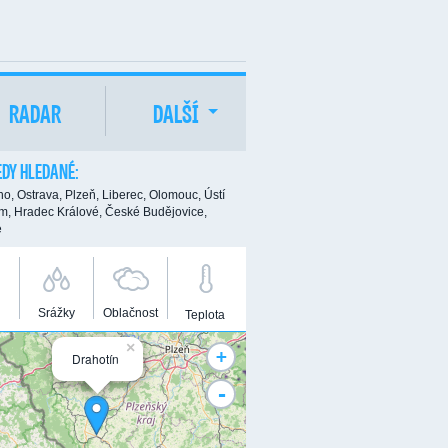
RADAR
DALŠÍ
DY HLEDANÉ:
no,
Ostrava,
Plzeň,
Liberec,
Olomouc,
Ústí
m,
Hradec Králové,
České Budějovice,
e
Srážky
Oblačnost
Teplota
×
+
Drahotín
-