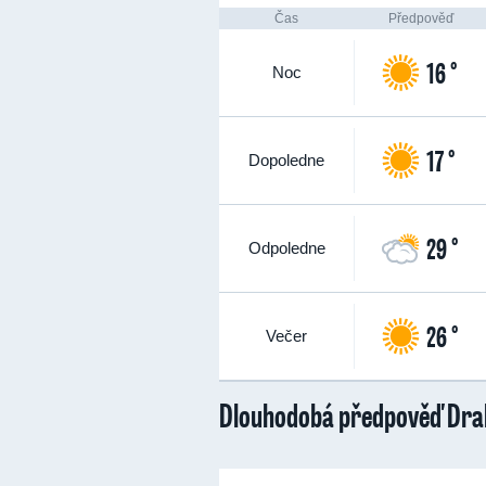
Čas
Předpověď
16 °
Noc
17 °
Dopoledne
29 °
Odpoledne
26 °
Večer
Dlouhodobá předpověď Dra