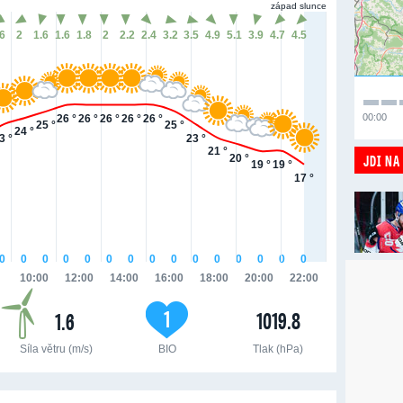
západ slunce
.6
2
1.6
1.6
1.8
2
2.2
2.4
3.2
3.5
4.9
5.1
3.9
4.7
4.5
00:00
26 °
26 °
26 °
26 °
26 °
25 °
25 °
24 °
3 °
23 °
21 °
JDI NA
20 °
19 °
19 °
17 °
0
0
0
0
0
0
0
0
0
0
0
0
0
0
0
10:00
12:00
14:00
16:00
18:00
20:00
22:00
1
1019.8
1.6
Síla větru (m/s)
BIO
Tlak (hPa)