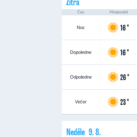
Zítra
Čas
Předpověď
16 °
Noc
16 °
Dopoledne
26 °
Odpoledne
23 °
Večer
Neděle 9. 8.