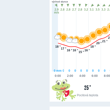
východ slunce
2.9
2.8
2.8
2.7
2.8
3.2
3.1
3.5
3.3
2
m/s
2
21 °
20 °
18 °
18 °
17 °
16 °
16 °
16 °
15 °
0
mm
0
0
0
0
0
0
0
0
0:00
2:00
4:00
6:00
8:00
25 °
Pocitová teplota