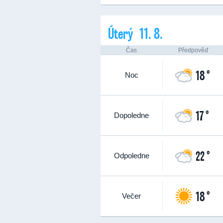
Úterý 11. 8.
Čas
Předpověď
18 °
Noc
17 °
Dopoledne
22 °
Odpoledne
18 °
Večer