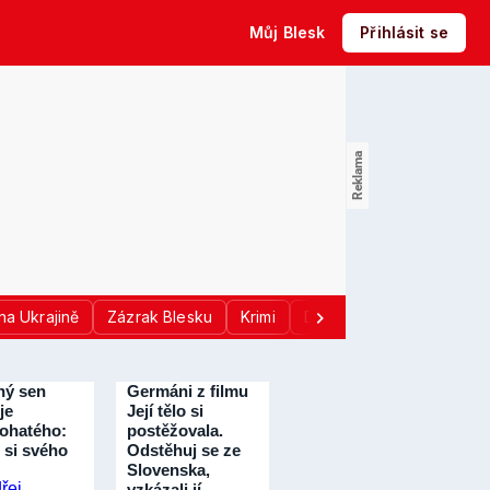
Můj Blesk
Přihlásit se
na Ukrajině
Zázrak Blesku
Krimi
Donald Trump
Sport
ný sen
Germáni z filmu
je
Její tělo si
ohatého:
postěžovala.
 si svého
Odstěhuj se ze
Slovenska,
vzkázali jí