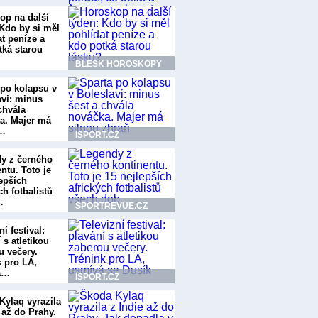
op na další
 Kdo by si měl
at peníze a
tká starou
BLESK HOROSKOPY
 po kolapsu v
avi: minus
chvála
a. Majer má
u…
ISPORT.CZ
y z černého
ntu. Toto je
lepších
ch fotbalistů
…
SPORTREVUE.CZ
ní festival:
 s atletikou
u večery.
k pro LA,
á…
ISPORT.CZ
Kylaq vyrazila
 až do Prahy.