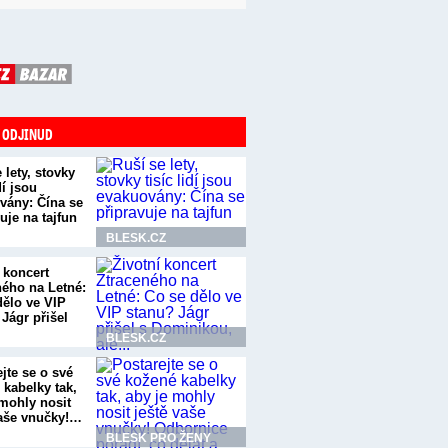
 ODJINUD
 lety, stovky
dí jsou
vány: Čína se
uje na tajfun
BLESK.CZ
 koncert
ného na Letné:
dělo ve VIP
Jágr přišel
BLESK.CZ
jte se o své
 kabelky tak,
 mohly nosit
vaše vnučky!…
BLESK PRO ŽENY