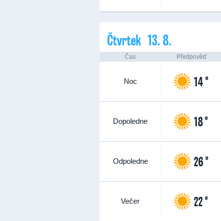
Čtvrtek 13. 8.
Čas
Předpověď
14 °
Noc
18 °
Dopoledne
26 °
Odpoledne
22 °
Večer