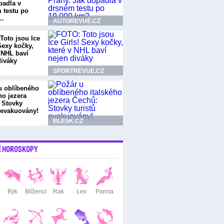
padla v
 testu po
0…
AUTOREVUE.CZ
Toto jsou Ice
Sexy kočky,
v NHL baví
diváky
SPORTREVUE.CZ
u oblíbeného
ho jezera
 Stovky
ů evakuovány!
BLESK.CZ
Í HOROSKOPY
Býk
Blíženci
Rak
Lev
Panna