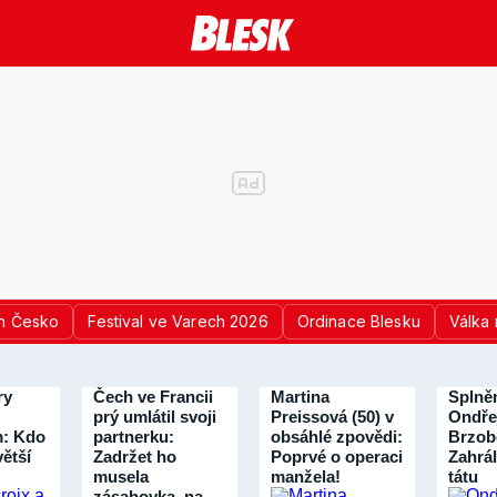
n Česko
Festival ve Varech 2026
Ordinace Blesku
Válka 
ry
Čech ve Francii
Martina
Splně
prý umlátil svoji
Preissová (50) v
Ondře
: Kdo
partnerku:
obsáhlé zpovědi:
Brzob
větší
Zadržet ho
Poprvé o operaci
Zahrál
musela
manžela!
tátu
zásahovka, na