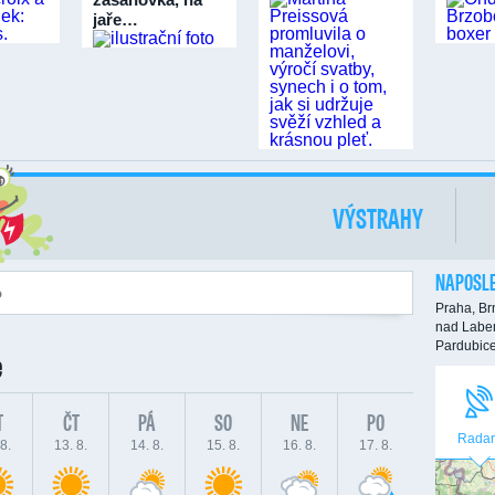
jaře…
VÝSTRAHY
NAPOSLE
Praha,
Br
nad Labe
Pardubic
e
T
ČT
PÁ
SO
NE
PO
Radar
8.
13. 8.
14. 8.
15. 8.
16. 8.
17. 8.