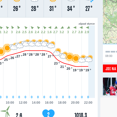
 °
26 °
28 °
31 °
34 °
27 °
západ slunce
.1
3.2
3
2.6
2.5
2.6
2.4
2.2
1.6
2.7
3.2
3
2.7
2.8
2.9
28 °
28 °
28 °
28 °
08:00
27 °
27 °
26 °
25 °
3 °
23 °
21 °
JDI NA
20 °
19 °
19 °
19 °
0
0
0
0
0
0
0
0
0
0
0
0
0
0
0
10:00
12:00
14:00
16:00
18:00
20:00
22:00
2
1018.3
2.6