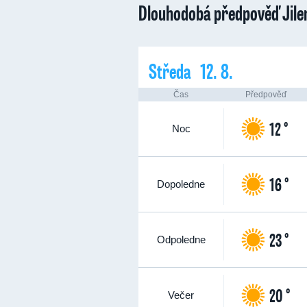
Dlouhodobá předpověď Jile
Středa 12. 8.
Čas
Předpověď
12 °
Noc
16 °
Dopoledne
23 °
Odpoledne
20 °
Večer