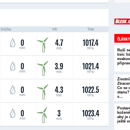
Srážky
Vítr
Tlak
ČLÁNKY
0
4.7
1017.4
mm
m/s
hPa
Ruší se
tisíc li
evakuo
0
3.9
1021.4
připrav
mm
m/s
hPa
Životní
Ztrace
0
4.3
1022.5
Co se 
stanu? 
mm
m/s
hPa
s…
Postare
0
3
1023.4
kožené
aby je
mm
m/s
hPa
ještě 