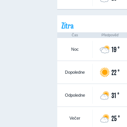
Zítra
Čas
Předpověď
19 °
Noc
22 °
Dopoledne
31 °
Odpoledne
25 °
Večer