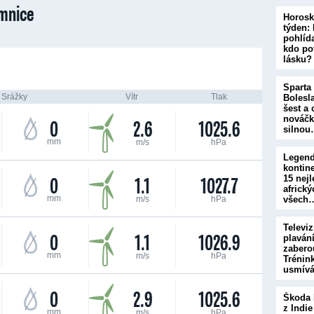
mnice
Horosk
týden:
pohlíd
kdo po
lásku?
Sparta
Srážky
Vítr
Tlak
Bolesl
šest a 
nováčk
0
2.6
1025.6
silno
mm
m/s
hPa
Legend
kontine
0
1.1
1027.7
15 nej
africký
mm
m/s
hPa
všech
Televiz
0
1.1
1026.9
plavání
zabero
mm
m/s
hPa
Trénin
usmív
0
2.9
1025.6
Škoda 
z Indie
mm
m/s
hPa