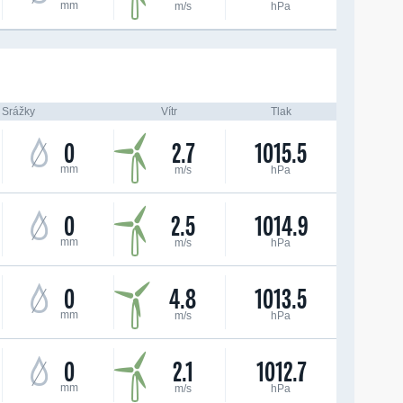
mm
m/s
hPa
Srážky
Vítr
Tlak
0
2.7
1015.5
mm
m/s
hPa
0
2.5
1014.9
mm
m/s
hPa
0
4.8
1013.5
mm
m/s
hPa
0
2.1
1012.7
mm
m/s
hPa