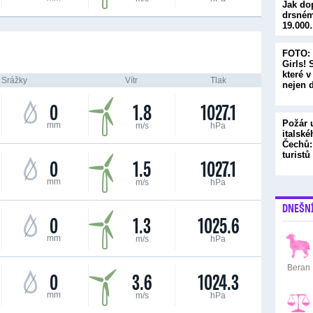
Jak do
drsném
19.00
FOTO: 
Girls! 
které 
Srážky
Vítr
Tlak
nejen 
0
1.8
1027.1
Požár 
mm
m/s
hPa
italské
Čechů:
turist
0
1.5
1027.1
mm
m/s
hPa
DNEŠN
0
1.3
1025.6
mm
m/s
hPa
Beran
0
3.6
1024.3
mm
m/s
hPa