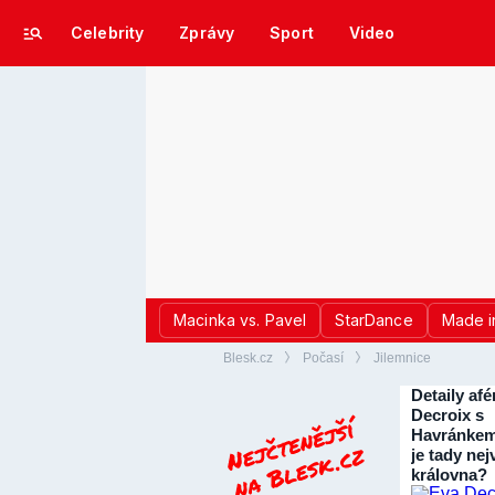
Celebrity
Zprávy
Sport
Video
Macinka vs. Pavel
StarDance
Made i
Blesk.cz
Počasí
Jilemnice
Detaily afé
Decroix s
Havránkem
je tady nej
královna?