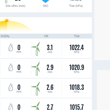
Síla větru (m/s)
BIO
Tlak (hPa)
Srážky
Vítr
Tlak
0
3.1
1022.4
mm
m/s
hPa
0
2.9
1020.9
mm
m/s
hPa
0
2.6
1018.3
mm
m/s
hPa
0
2.7
1015.7