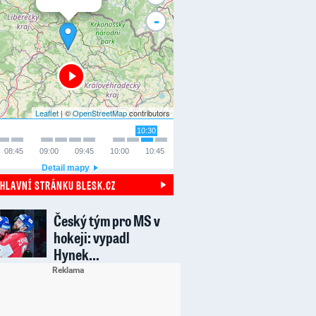
-
Leaflet
| ©
OpenStreetMap
contributors
10:30
08:45
09:00
09:45
10:00
10:45
Detail mapy
 HLAVNÍ STRÁNKU BLESK.CZ
Český tým pro MS v
hokeji: vypadl
Hynek…