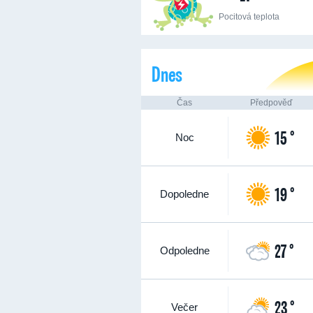
Pocitová teplota
Dnes
Čas
Předpověď
15 °
Noc
19 °
Dopoledne
27 °
Odpoledne
23 °
Večer