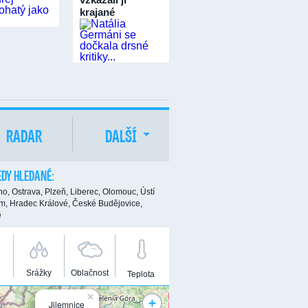
krajané
RADAR
DALŠÍ
DY HLEDANÉ:
no,
Ostrava,
Plzeň,
Liberec,
Olomouc,
Ústí
m,
Hradec Králové,
České Budějovice,
e
Srážky
Oblačnost
Teplota
×
+
Jilemnice