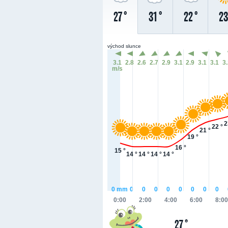
27 °
31 °
22 °
23
východ slunce
3.1
2.8
2.6
2.7
2.9
3.1
2.9
3.1
3.1
3
m/s
2
22 °
21 °
19 °
16 °
15 °
14 °
14 °
14 °
14 °
0
mm
0
0
0
0
0
0
0
0
0:00
2:00
4:00
6:00
8:00
27 °