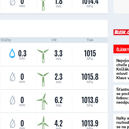
0
1.8
1014.4
mm
m/s
hPa
Srážky
Vítr
Tlak
ČLÁNKY
0.3
3.3
1015
mm
m/s
hPa
Nejvýz
chvíle
Knížák
0
2.3
1015.8
mluvil
Klaus 
mm
m/s
hPa
Šťastn
se poc
0
6.2
1013.6
fotkou:
neodpu
mm
m/s
hPa
Italky
0
4.2
1013.9
rozhodl
se na 
mm
m/s
hPa