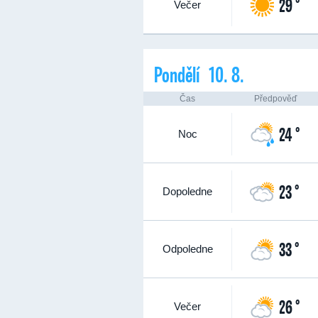
29 °
Večer
Pondělí 10. 8.
Čas
Předpověď
24 °
Noc
23 °
Dopoledne
33 °
Odpoledne
26 °
Večer