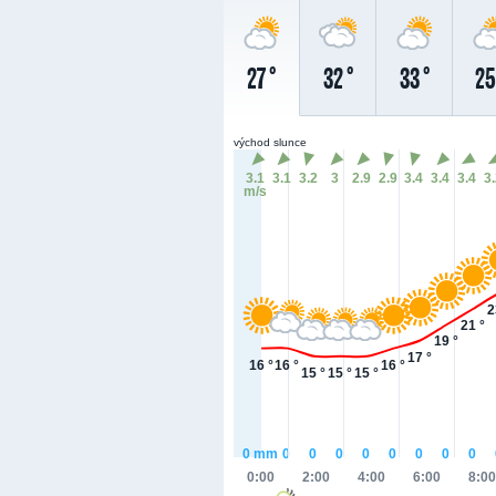
27 °
32 °
33 °
25
východ slunce
3.1
3.1
3.2
3
2.9
2.9
3.4
3.4
3.4
3
m/s
2
21 °
19 °
17 °
16 °
16 °
16 °
15 °
15 °
15 °
0
mm
0
0
0
0
0
0
0
0
0:00
2:00
4:00
6:00
8:00