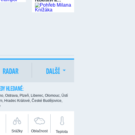
RADAR
DALŠÍ
DY HLEDANÉ:
no,
Ostrava,
Plzeň,
Liberec,
Olomouc,
Ústí
m,
Hradec Králové,
České Budějovice,
e
Srážky
Oblačnost
Teplota