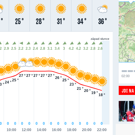
 °
25 °
28 °
31 °
34 °
36 °
západ slunce
.2
2.9
2.5
2.2
2.3
2.4
2.8
3.1
3.4
3
4.2
4.2
3.2
2.8
2.6
27 °
27 °
27 °
27 °
27 °
02:00
26 °
25 °
25 °
24 °
3 °
23 °
21 °
JDI NA
20 °
19 °
18 °
0
0
0
0
0
0
0
0
0
0
0
0
0
0
0
10:00
12:00
14:00
16:00
18:00
20:00
22:00