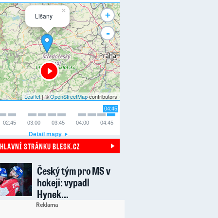
×
+
Lišany
-
Leaflet
| ©
OpenStreetMap
contributors
04:45
02:45
03:00
03:45
04:00
04:45
Detail mapy
 HLAVNÍ STRÁNKU BLESK.CZ
Český tým pro MS v
hokeji: vypadl
Hynek…