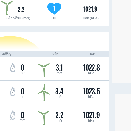
1
1021.9
2.2
Síla větru (m/s)
BIO
Tlak (hPa)
Srážky
Vítr
Tlak
0
3.1
1022.8
mm
m/s
hPa
0
3.4
1023.5
mm
m/s
hPa
0
2.2
1021.9
mm
m/s
hPa