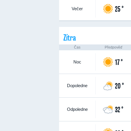
25 °
Večer
Zítra
Čas
Předpověď
17 °
Noc
20 °
Dopoledne
32 °
Odpoledne