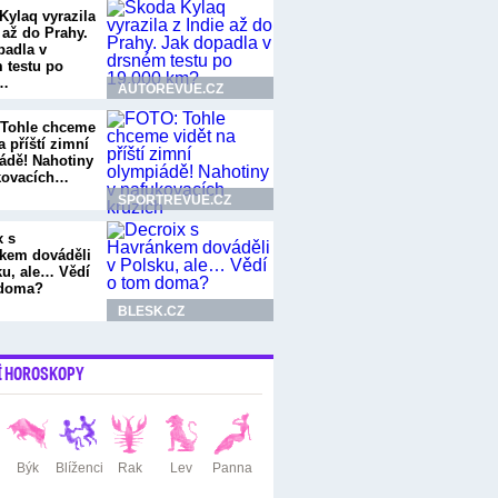
Kylaq vyrazila
 až do Prahy.
padla v
 testu po
0…
AUTOREVUE.CZ
Tohle chceme
a příští zimní
ádě! Nahotiny
kovacích…
SPORTREVUE.CZ
x s
kem dováděli
ku, ale… Vědí
 doma?
BLESK.CZ
Í HOROSKOPY
Býk
Blíženci
Rak
Lev
Panna