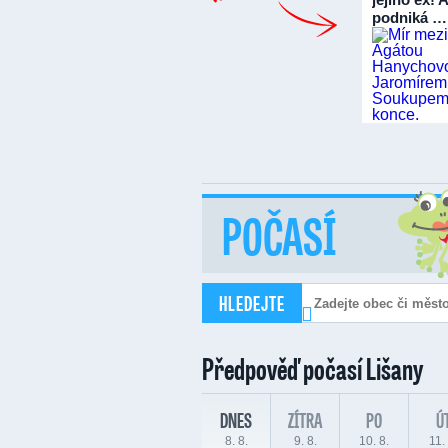
podniká …
POČASÍ
HLEDEJTE
Předpověď počasí
Lišany
DNES
ZÍTRA
PO
Ú
8. 8.
9. 8.
10. 8.
11. 