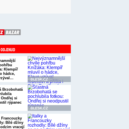
 ODJINUD
namnější
 pohřbu
a: Klempíř
 o hádce,
vzýval…
BLESK.CZ
á Brzobohatá
hlubila
 Ondřej si
stil rýpanec
BLESK.CZ
 a Francouzky
y: Bílé džíny
podzim vracejí