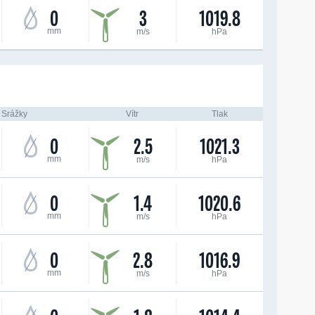
0
3
1019.8
mm
m/s
hPa
Srážky
Vítr
Tlak
0
2.5
1021.3
mm
m/s
hPa
0
1.4
1020.6
mm
m/s
hPa
0
2.8
1016.9
mm
m/s
hPa