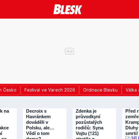
n Česko
Festival ve Varech 2026
Ordinace Blesku
Válka 
k na
Decroix s
Zdenka je
Před 
Havránkem
průvodkyní
zemřel
dováděli v
pozůstalých
Kramp
akce
Polsku, ale…
rodičů: Syna
Dluhy 
í
Vědí o tom
Vojtu (†21)
smrti!
A co
doma?
ztratila o