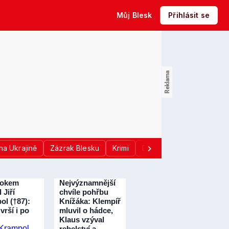
Můj Blesk
Přihlásit se
na Ukrajině
Zázrak Blesku
Krimi
Donald Trump
Sport
rokem
Nejvýznamnější
 Jiří
chvíle pohřbu
ol (†87):
Knížáka: Klempíř
vrší i po
mluvil o hádce,
Klaus vzýval
rebelství a…