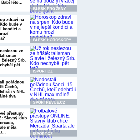
! Babí léto…
BLESK PRO ŽENY
op zdraví na
 Kdo bude v
í kondici a
rozí
ha?
BLESK HOROSKOPY
 neslezou ze
 talisman
i železný Srb.
chyběl pět
ISPORT.CZ
ali pořádnou
 15 Čechů,
dehráli v NHL
lně dva
SPORTREVUE.CZ
ové přestupy
: Slavný klub
ercada,
 ale měla
ku…
ISPORT.CZ