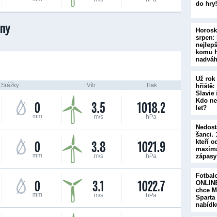
do hry
any
Horosk
srpen:
nejlepš
komu h
nadvá
Už rok
Srážky
Vítr
Tlak
hřiště:
Slavie 
Kdo ne
0
3.5
1018.2
let?
mm
m/s
hPa
Nedost
šanci.
0
3.8
1021.9
kteří o
maximá
mm
m/s
hPa
zápasy
Fotbal
0
3.1
1022.7
ONLINE
chce M
mm
m/s
hPa
Sparta
nabíd