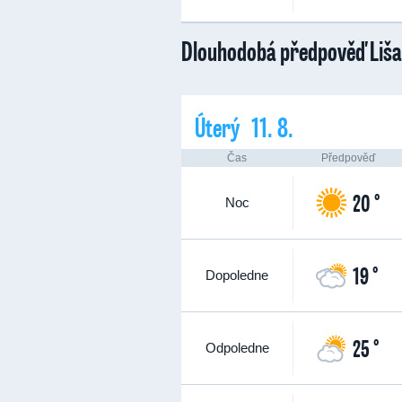
Dlouhodobá předpověď Liš
Úterý 11. 8.
Čas
Předpověď
20 °
Noc
19 °
Dopoledne
25 °
Odpoledne