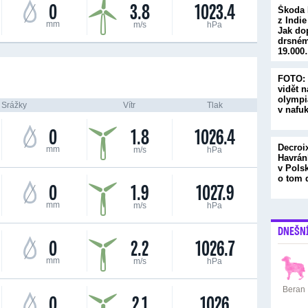
0
3.8
1023.4
Škoda 
z Indie
mm
m/s
hPa
Jak do
drsném
19.00
FOTO: 
vidět n
olympi
Srážky
Vítr
Tlak
v nafu
0
1.8
1026.4
Decroi
mm
m/s
hPa
Havrán
v Pols
o tom
0
1.9
1027.9
mm
m/s
hPa
DNEŠN
0
2.2
1026.7
mm
m/s
hPa
Beran
0
2.1
1026