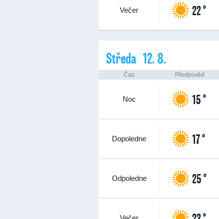
22 °
Večer
Středa 12. 8.
Čas
Předpověď
15 °
Noc
17 °
Dopoledne
25 °
Odpoledne
23 °
Večer