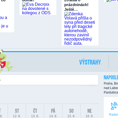
prázdninách!
Ještě…
VÝSTRAHY
NAPOSLE
Praha,
Br
nad Labe
Pardubic
T
ST
ČT
PÁ
SO
NE
Radar
8.
12. 8.
13. 8.
14. 8.
15. 8.
16. 8.