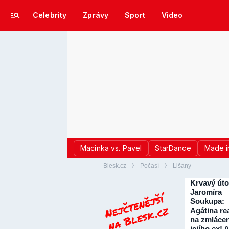
Celebrity
Zprávy
Sport
Video
Macinka vs. Pavel
StarDance
Made i
Blesk.cz
Počasí
Lišany
Krvavý úto
Jaromíra
Soukupa:
Agátina re
na zmlácen
jejího ex! 