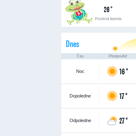
26 °
Pocitová teplota
Dnes
Čas
Předpověď
16 °
Noc
17 °
Dopoledne
27 °
Odpoledne