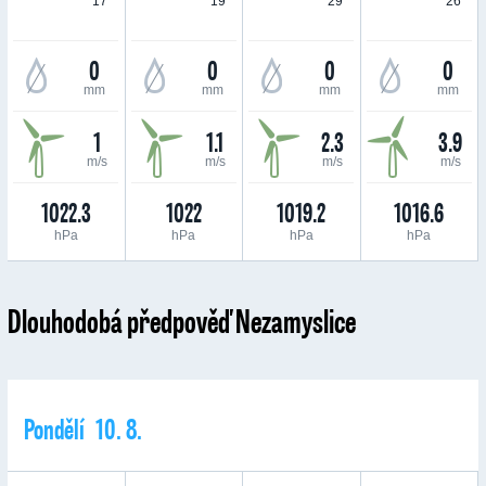
17 °
19 °
29 °
26 °
0
0
0
0
mm
mm
mm
mm
1
1.1
2.3
3.9
m/s
m/s
m/s
m/s
1022.3
1022
1019.2
1016.6
hPa
hPa
hPa
hPa
Dlouhodobá předpověď Nezamyslice
Pondělí 10. 8.