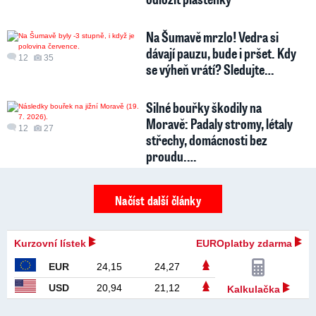
Na Šumavě mrzlo! Vedra si
dávají pauzu, bude i pršet. Kdy
12
35
se výheň vrátí? Sledujte…
Silné bouřky škodily na
Moravě: Padaly stromy, létaly
12
27
střechy, domácnosti bez
proudu.…
Načíst další články
Kurzovní lístek
EUROplatby zdarma
EUR
24,15
24,27
USD
20,94
21,12
Kalkulačka