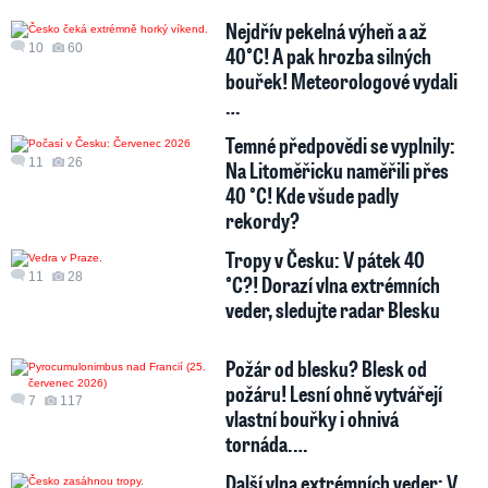
Nejdřív pekelná výheň a až
10
60
40°C! A pak hrozba silných
bouřek! Meteorologové vydali
…
Temné předpovědi se vyplnily:
11
26
Na Litoměřicku naměřili přes
40 °C! Kde všude padly
rekordy?
Tropy v Česku: V pátek 40
11
28
°C?! Dorazí vlna extrémních
veder, sledujte radar Blesku
Požár od blesku? Blesk od
požáru! Lesní ohně vytvářejí
7
117
vlastní bouřky i ohnivá
tornáda.…
Další vlna extrémních veder: V