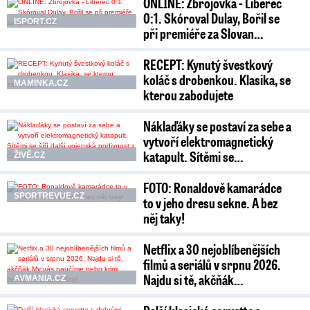
ONLINE: Zbrojovka - Liberec
0:1. Skóroval Dulay, Bořil se
ISPORT.CZ
při premiéře za Slovan…
RECEPT: Kynutý švestkový
koláč s drobenkou. Klasika, se
MAMINKA.CZ
kterou zabodujete
Náklaďáky se postaví za sebe a
vytvoří elektromagnetický
katapult. Sítěmi se…
ŽIVĚ.CZ
FOTO: Ronaldově kamarádce
SPORTREVUE.CZ
to v jeho dresu sekne. A bez
něj taky!
Netflix a 30 nejoblíbenějších
filmů a seriálů v srpnu 2026.
Najdu si tě, akčňák…
AVMANIA.CZ