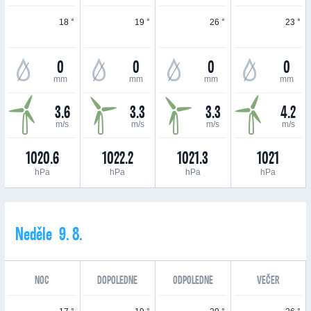
18 °
19 °
26 °
23 °
0
0
0
0
mm
mm
mm
mm
3.6
3.3
3.3
4.2
m/s
m/s
m/s
m/s
1020.6
1022.2
1021.3
1021
hPa
hPa
hPa
hPa
Neděle 9. 8.
NOC
DOPOLEDNE
ODPOLEDNE
VEČER