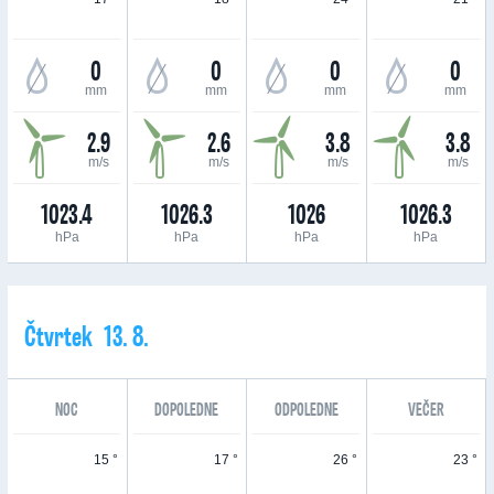
0
0
0
0
mm
mm
mm
mm
2.9
2.6
3.8
3.8
m/s
m/s
m/s
m/s
1023.4
1026.3
1026
1026.3
hPa
hPa
hPa
hPa
Čtvrtek 13. 8.
NOC
DOPOLEDNE
ODPOLEDNE
VEČER
15 °
17 °
26 °
23 °