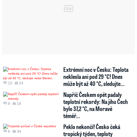
Extrémní noc v Česku: Teplota
neklesla ani pod 29 °C! Dnes
může být až 40 °C, sledujte…
15
24
Napříč Českem opět padaly
teplotní rekordy: Na jihu Čech
9
19
bylo 37,2 °C, na Moravě
téměř…
Peklo nekončí! Česko čeká
6
34
tropický týden, teploty