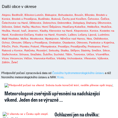
Další obce v okrese
Alojzov,
Bedihošť,
Bílovice-Lutotín,
Biskupice,
Bohuslavice,
Bousín,
Březsko,
Brodek u
Konice,
Brodek u Prostějova,
Budětsko,
Buková,
Čechy pod Kosířem,
Čehovice,
Čelčice,
Čelechovice na Hané,
Dětkovice,
Dobrochov,
Dobromilice,
Doloplazy,
Drahany,
Dřevnovice,
Držovice,
Dzbel,
Hačky,
Hluchov,
Horní Štěpánov,
Hradčany-Kobeřice,
Hrdibořice,
Hrubčice,
Hruška,
Hvozd,
Ivaň,
Jesenec,
Kladky,
Klenovice na Hané,
Klopotovice,
Konice,
Kostelec na
Hané,
Koválovice-Osíčany,
Kralice na Hané,
Krumsín,
Laškov,
Lešany,
Lipová,
Ludmírov,
Malé Hradisko,
Mořice,
Mostkovice,
Myslejovice,
Němčice nad Hanou,
Niva,
Obědkovice,
Ochoz,
Ohrozim,
Olšany u Prostějova,
Ondratice,
Otaslavice,
Otinoves,
Pavlovice u Kojetína,
Pěnčín,
Pivín,
Plumlov,
Polomí,
Přemyslovice,
Prostějov,
Prostějovičky,
Protivanov,
Ptení,
Raková u Konice,
Rakůvka,
Rozstání,
Seloutky,
Skalka,
Skřípov,
Slatinky,
Smržice,
Srbce,
Stařechovice,
Stínava,
Stražisko,
Šubířov,
Suchdol,
Tištín,
Tvorovice,
Určice,
Víceměřice,
Vícov,
Vincencov,
Vitčice,
Vranovice-Kelčice,
Vrbátky,
Vrchoslavice,
Vřesovice,
Výšovice,
Zdětín,
Želeč
Předpověď počasí zpracovává data od
Českého hydrometeorologického ústavu
a též
Norského meteorologického ústavu a NRK
Yr.no
.
2
1
Meteorologové zveřejnili upřesnění na nadcházející
víkend. Jeden den se výrazně …
Ochlazení jen na chvilku: