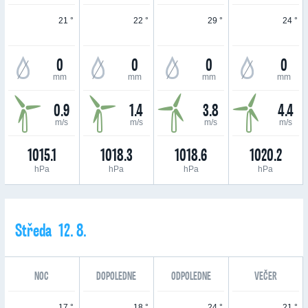
21 °
22 °
29 °
24 °
0
0
0
0
mm
mm
mm
mm
0.9
1.4
3.8
4.4
m/s
m/s
m/s
m/s
1015.1
1018.3
1018.6
1020.2
hPa
hPa
hPa
hPa
Středa 12. 8.
NOC
DOPOLEDNE
ODPOLEDNE
VEČER
17 °
18 °
24 °
21 °