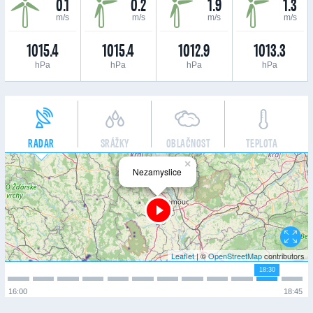
0.1
0.2
1.9
1.3
m/s
m/s
m/s
m/s
1015.4
1015.4
1012.9
1013.3
hPa
hPa
hPa
hPa
RADAR
SRÁŽKY
OBLAČNOST
TEPLOTA
×
Nezamyslice
Leaflet
| ©
OpenStreetMap
contributors
18:30
16:00
18:45