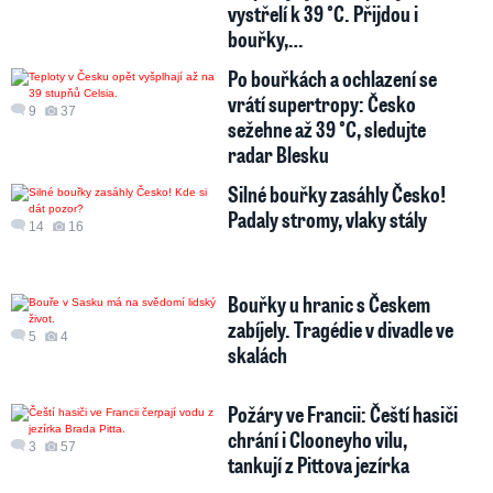
vystřelí k 39 °C. Přijdou i
bouřky,…
Po bouřkách a ochlazení se
vrátí supertropy: Česko
9
37
sežehne až 39 °C, sledujte
radar Blesku
Silné bouřky zasáhly Česko!
Padaly stromy, vlaky stály
14
16
Bouřky u hranic s Českem
zabíjely. Tragédie v divadle ve
5
4
skalách
Požáry ve Francii: Čeští hasiči
chrání i Clooneyho vilu,
3
57
tankují z Pittova jezírka