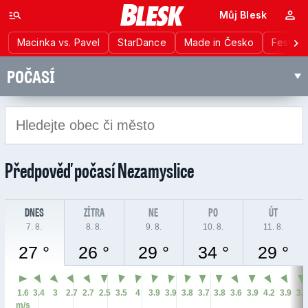
Můj Blesk
Macinka vs. Pavel
StarDance
Made in Česko
Festiva
POČASÍ
Předpověď počasí
Nezamyslice
DNES
ZÍTRA
NE
PO
ÚT
7. 8.
8. 8.
9. 8.
10. 8.
11. 8.
27 °
26 °
29 °
34 °
29 °
1.6
3.4
3
2.7
2.7
2.5
3.5
4
3.9
3.9
3.8
3.7
3.8
3.6
3.9
4.2
3.9
3.
m/s