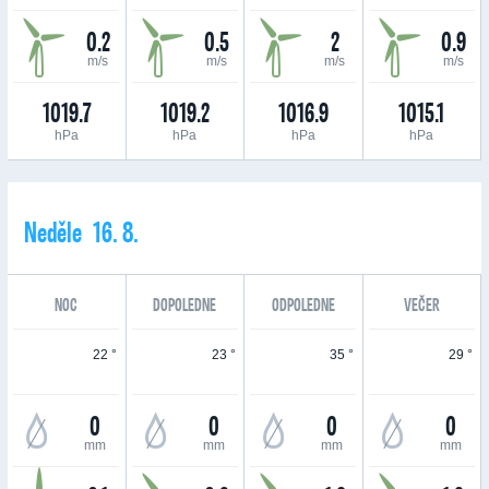
0.2
0.5
2
0.9
m/s
m/s
m/s
m/s
1019.7
1019.2
1016.9
1015.1
hPa
hPa
hPa
hPa
Neděle 16. 8.
NOC
DOPOLEDNE
ODPOLEDNE
VEČER
22 °
23 °
35 °
29 °
0
0
0
0
mm
mm
mm
mm