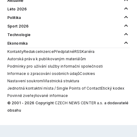
Aktuálně
Léto 2026
Politika
Sport 2026
Technologie
Ekonomika
Kontakty
Redakce
Inzerce
Předplatné
RSS
Kariéra
Autorská práva k publikovaným materiálům
Podmínky pro užívání služby informační společnosti
Informace o zpracování osobních údajů
Cookies
Nastavení soukromí
Vlastnická struktura
Jednotná kontaktní místa / Single Points of Contact
Etický kodex
Povinně zveřejňované informace
© 2001 - 2026 Copyright
CZECH NEWS CENTER a.s.
a dodavatelé
obsahu