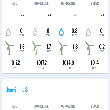
NOC
DOPOLEDNE
ODPOLEDNE
VEČER
20 °
22 °
34 °
28 °
0
0
0.8
0
mm
mm
mm
mm
1.3
1.7
1.8
0.2
m/s
m/s
m/s
m/s
1017.2
1017.2
1014.6
1014
hPa
hPa
hPa
hPa
Úterý 11. 8.
NOC
DOPOLEDNE
ODPOLEDNE
VEČER