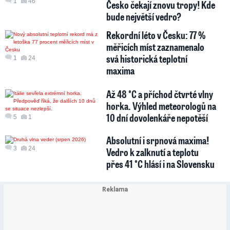
1
46
Česko čekají znovu tropy! Kde
bude největší vedro?
Rekordní léto v Česku: 77 %
měřicích míst zaznamenalo
svá historická teplotní
1
24
maxima
Až 48 °C a příchod čtvrté vlny
horka. Výhled meteorologů na
10 dní dovolenkáře nepotěší
5
1
Absolutní i srpnová maxima!
3
24
Vedro k zalknutí a teplotu
přes 41 °C hlásí i na Slovensku