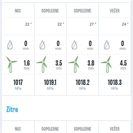
NOC
DOPOLEDNE
ODPOLEDNE
VEČER
22 °
22 °
27 °
24 °
0
0
0
0
mm
mm
mm
mm
1.6
3.5
3.8
4.5
m/s
m/s
m/s
m/s
1017
1019.1
1018.2
1018.3
hPa
hPa
hPa
hPa
Zítra
NOC
DOPOLEDNE
ODPOLEDNE
VEČER