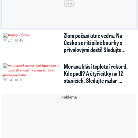
Zlom počasí utne vedra: Na
17
49
Česko se řítí silné bouřky s
přívalovými dešti! Sledujte…
Morava hlásí teplotní rekord.
Kde padl? A čtyřicítky na 12
stanicích. Sledujte radar …
14
28