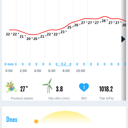
28 °
27 °
27 °
27 °
27 °
27 °
26 °
26 
25 °
23 °
22 °
22 °
22 °
22 °
21 °
21 °
20 °
20 °
0.2
0
mm
0
0
0
0
0
0
0
0
0
0
0
0
0
0
0
0
0:00
2:00
4:00
6:00
8:00
10:00
27 °
3.8
1018.2
1
Pocitová teplota
Síla větru (m/s)
BIO
Tlak (hPa)
Dnes