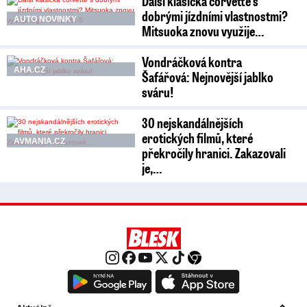
Další klasická corvette s
dobrými jízdními vlastnostmi?
AUTO NOVINKY
Mitsuoka znovu využije…
Vondráčková kontra
AHA.CZ
Šafářová: Nejnovější jablko
sváru!
30 nejskandálnějších
erotických filmů, které
AVMANIA.CZ
překročily hranici. Zakazovali
je,…