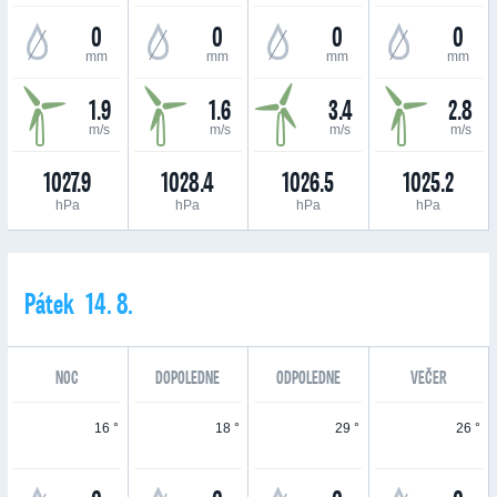
0
0
0
0
mm
mm
mm
mm
1.9
1.6
3.4
2.8
m/s
m/s
m/s
m/s
1027.9
1028.4
1026.5
1025.2
hPa
hPa
hPa
hPa
Pátek 14. 8.
NOC
DOPOLEDNE
ODPOLEDNE
VEČER
16 °
18 °
29 °
26 °