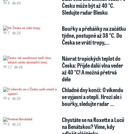
8
49
Česku může být až 40 °C.
Sledujte radar Blesku
Bouřky a přeháňky na začátku
7
29
týdne, postupně až 38 °C. Do
Česka se vrátí tropy,…
Návrat tropických teplot do
Česka: Přijde další vlna veder
17
49
až 40 °C! A možná přetrvá
déle
Chladné dny končí: O víkendu
se vyjasní a oteplí. Hrozí ale i
9
29
bouřky, sledujte radar …
Chystáte se na Roxette a Lucii
6
23
na Benátskou? Víme, kdy
odložit pláštěnky