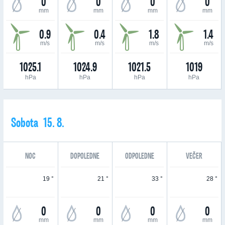
0
0
0
0
mm
mm
mm
mm
0.9
0.4
1.8
1.4
m/s
m/s
m/s
m/s
1025.1
1024.9
1021.5
1019
hPa
hPa
hPa
hPa
Sobota 15. 8.
NOC
DOPOLEDNE
ODPOLEDNE
VEČER
19 °
21 °
33 °
28 °
0
0
0
0
mm
mm
mm
mm