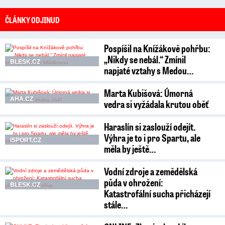
ČLÁNKY ODJINUD
Pospíšil na Knížákově pohřbu:
„Nikdy se nebál.“ Zmínil
BLESK.CZ
napjaté vztahy s Medou…
Marta Kubišová: Úmorná
AHA.CZ
vedra si vyžádala krutou oběť
Haraslín si zaslouží odejít.
Výhra je to i pro Spartu, ale
ISPORT.CZ
měla by ještě…
Vodní zdroje a zemědělská
půda v ohrožení:
BLESK.CZ
Katastrofální sucha přicházejí
stále…