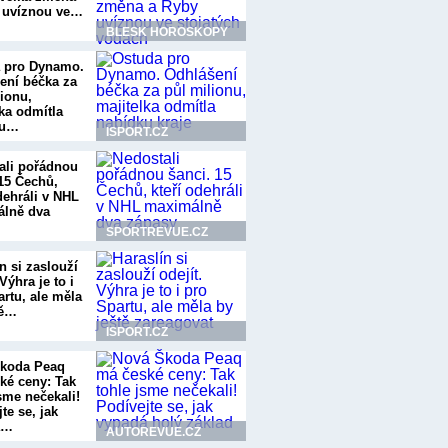
 uvíznou ve…
BLESK HOROSKOPY
 pro Dynamo.
ení béčka za
lionu,
lka odmítla
ku…
ISPORT.CZ
ali pořádnou
 15 Čechů,
dehráli v NHL
lně dva
SPORTREVUE.CZ
n si zaslouží
 Výhra je to i
artu, ale měla
tě…
ISPORT.CZ
koda Peaq
ké ceny: Tak
sme nečekali!
te se, jak
á…
AUTOREVUE.CZ