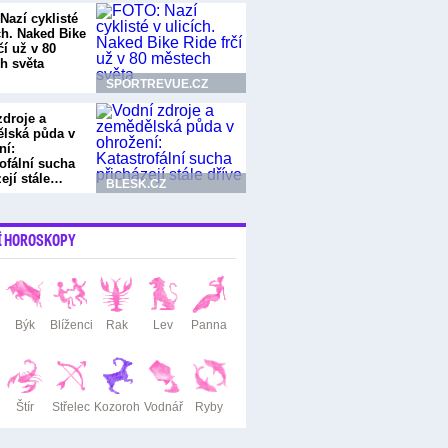
Nazí cyklisté
ch. Naked Bike
čí už v 80
h světa
SPORTREVUE.CZ
zdroje a
lská půda v
ní:
ofální sucha
zejí stále…
BLESK.CZ
Í HOROSKOPY
Býk
Blíženci
Rak
Lev
Panna
Štír
Střelec
Kozoroh
Vodnář
Ryby