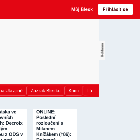
Můj Blesk
Přihlásit se
na Ukrajině
Zázrak Blesku
Krimi
Donald Trump
Sport
láska ve
ONLINE:
vních
Poslední
ch: Decroix
rozloučení s
dým
Milanem
ou z ODS v
Knížákem (†86):
u pod
Dojemné