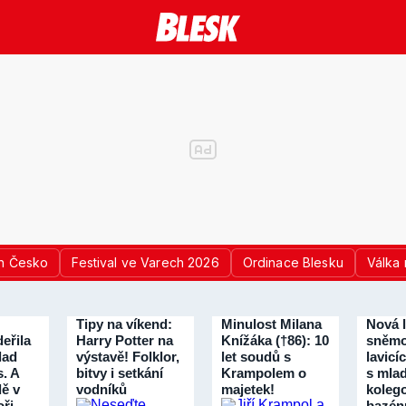
n Česko
Festival ve Varech 2026
Ordinace Blesku
Válka 
Tipy na víkend:
Minulost Milana
Nová 
eřila
Harry Potter na
Knížáka (†86): 10
sněmo
lad
výstavě! Folklor,
let soudů s
lavicí
s. A
bitvy i setkání
Krampolem o
s mla
dě v
vodníků
majetek!
koleg
ři
bazén