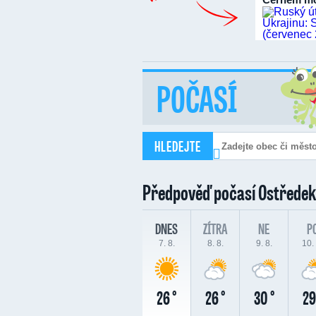
POČASÍ
HLEDEJTE
Předpověď počasí
Ostředek
DNES
ZÍTRA
NE
P
7. 8.
8. 8.
9. 8.
10. 
26 °
26 °
30 °
29