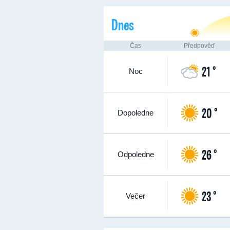
Dnes
Čas
Předpověď
21 °
Noc
20 °
Dopoledne
26 °
Odpoledne
23 °
Večer