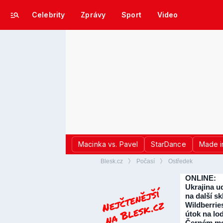
Celebrity
Zprávy
Sport
Video
Macinka vs. Pavel
StarDance
Made i
Blesk.cz
Počasí
Ostředek
ONLINE:
Ukrajina ud
na další sk
Wildberrie
útok na lo
Černém mo