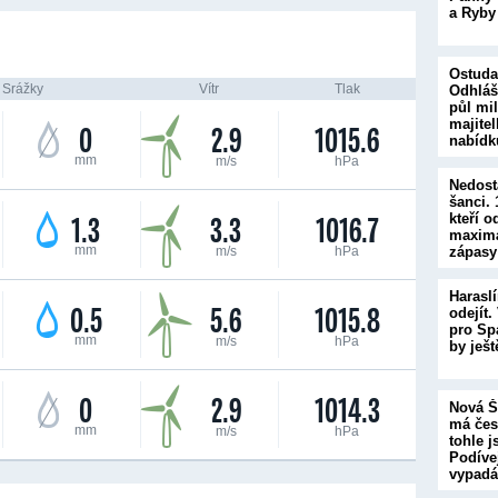
a Ryby
Ostuda
Srážky
Vítr
Tlak
Odhláš
půl mi
majite
0
2.9
1015.6
nabíd
mm
m/s
hPa
Nedost
šanci.
1.3
3.3
1016.7
kteří o
maximá
mm
m/s
hPa
zápasy
Haraslí
0.5
5.6
1015.8
odejít.
pro Sp
mm
m/s
hPa
by ješ
0
2.9
1014.3
Nová Š
má čes
mm
m/s
hPa
tohle j
Podívej
vypad