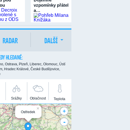
ou
vzpomínky přátel
a…
RADAR
DALŠÍ
DY HLEDANÉ:
no,
Ostrava,
Plzeň,
Liberec,
Olomouc,
Ústí
m,
Hradec Králové,
České Budějovice,
e
Srážky
Oblačnost
Teplota
×
+
Ostředek
-