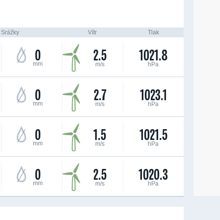
Srážky
Vítr
Tlak
0
2.5
1021.8
mm
m/s
hPa
0
2.7
1023.1
mm
m/s
hPa
0
1.5
1021.5
mm
m/s
hPa
0
2.5
1020.3
mm
m/s
hPa