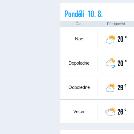
Pondělí 10. 8.
Čas
Předpověď
20 °
Noc
20 °
Dopoledne
29 °
Odpoledne
26 °
Večer