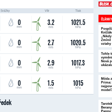
Srážky
Vítr
Tlak
ČLÁNKY
0
3.2
1021.5
mm
m/s
hPa
Pospíš
Knížák
„Nikdy
0
2.7
1020.5
Zmínil
vztahy
mm
m/s
hPa
Tohle t
vyměni
0
2.9
1017.3
Nová p
ukázal
mm
m/s
hPa
Móda z
0
1.5
1015
Prima:
nejpove
mm
m/s
hPa
model
ředek
Tarots
Berany
Panny 