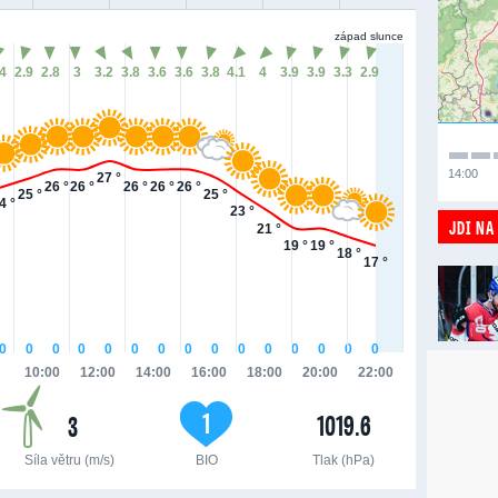
západ slunce
.4
2.9
2.8
3
3.2
3.8
3.6
3.6
3.8
4.1
4
3.9
3.9
3.3
2.9
14:00
27 °
26 °
26 °
26 °
26 °
26 °
25 °
25 °
4 °
23 °
JDI NA
21 °
19 °
19 °
18 °
17 °
0
0
0
0
0
0
0
0
0
0
0
0
0
0
0
10:00
12:00
14:00
16:00
18:00
20:00
22:00
1
1019.6
3
Síla větru (m/s)
BIO
Tlak (hPa)