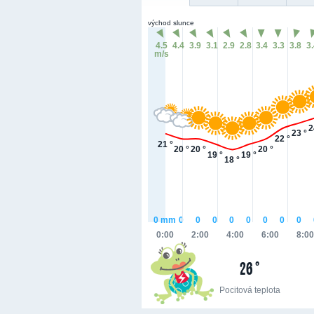
východ slunce
4.5
4.4
3.9
3.1
2.9
2.8
3.4
3.3
3.8
3
m/s
2
23 °
22 °
21 °
20 °
20 °
20 °
19 °
19 °
18 °
0
mm
0
0
0
0
0
0
0
0
0:00
2:00
4:00
6:00
8:00
26 °
Pocitová teplota