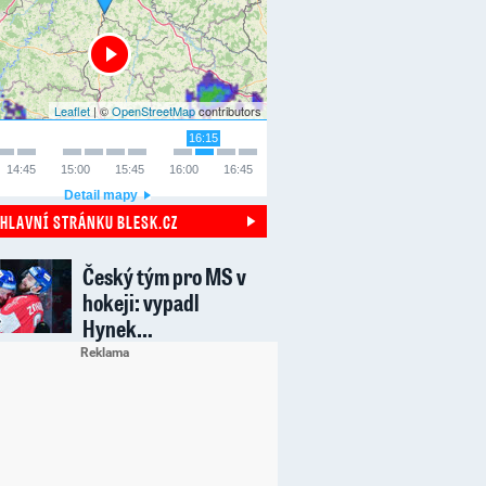
Leaflet
| ©
OpenStreetMap
contributors
16:15
14:45
15:00
15:45
16:00
16:45
Detail mapy
 HLAVNÍ STRÁNKU BLESK.CZ
Český tým pro MS v
hokeji: vypadl
Hynek…