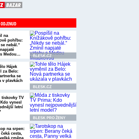
 ODJINUD
il na
ově pohřbu:
 se nebál.“
 napjaté
 s Medou…
BLESK.CZ
ělo Hájek
l za Belo:
artnerka se
a v plavkách
BLESK.CZ
 tiskovky TV
 Kdo vynesl
dnější letní
?
BLESK PRO ŽENY
kop na srpen:
 čeká cesta,
velká změna