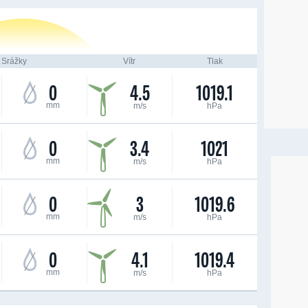
Srážky
Vítr
Tlak
0
4.5
1019.1
mm
m/s
hPa
0
3.4
1021
mm
m/s
hPa
0
3
1019.6
mm
m/s
hPa
0
4.1
1019.4
mm
m/s
hPa