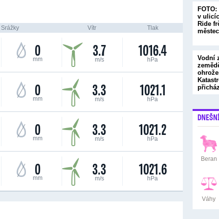
FOTO: 
v ulicí
Ride fr
Srážky
Vítr
Tlak
městec
0
3.7
1016.4
Vodní 
mm
m/s
hPa
zemědě
ohrože
Katastr
0
3.3
1021.1
přichá
mm
m/s
hPa
DNEŠN
0
3.3
1021.2
mm
m/s
hPa
Beran
0
3.3
1021.6
mm
m/s
hPa
Váhy