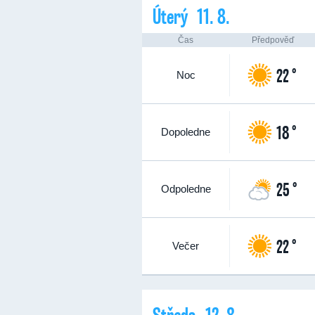
Úterý 11. 8.
Čas
Předpověď
22 °
Noc
18 °
Dopoledne
25 °
Odpoledne
22 °
Večer
Středa 12. 8.