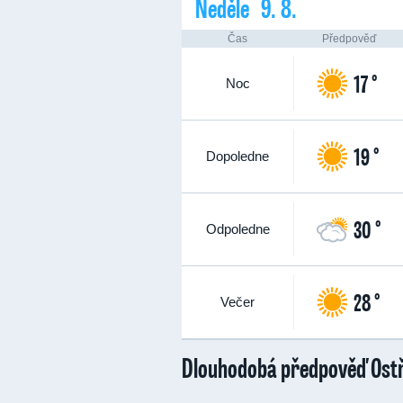
Neděle 9. 8.
Čas
Předpověď
17 °
Noc
19 °
Dopoledne
30 °
Odpoledne
28 °
Večer
Dlouhodobá předpověď Ost