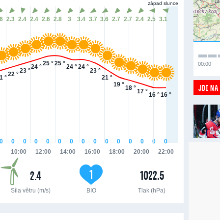
západ slunce
.6
2.3
2.4
2.4
2.6
2.8
3
3.4
3.7
3.6
2.7
2.7
2.4
2.5
3.1
25 °
25 °
00:00
24 °
24 °
24 °
23 °
23 °
22 °
1 °
21 °
19 °
JDI NA
18 °
17 °
16 °
16 °
0
0
0
0
0
0
0
0
0
0
0
0
0
0
0
10:00
12:00
14:00
16:00
18:00
20:00
22:00
1
1022.5
2.4
Síla větru (m/s)
BIO
Tlak (hPa)