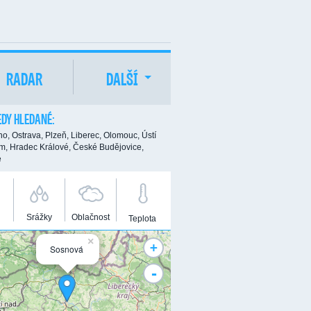
RADAR
DALŠÍ
DY HLEDANÉ:
no,
Ostrava,
Plzeň,
Liberec,
Olomouc,
Ústí
m,
Hradec Králové,
České Budějovice,
e
Srážky
Oblačnost
Teplota
×
+
Sosnová
-