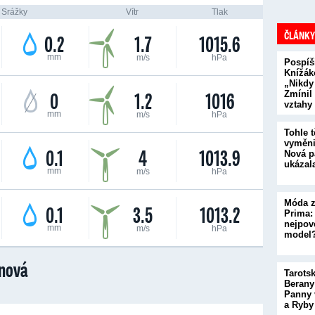
Srážky
Vítr
Tlak
ČLÁNKY
0.2
1.7
1015.6
mm
m/s
hPa
Pospíš
Knížák
„Nikdy
0
1.2
1016
Zmínil
vztahy
mm
m/s
hPa
Tohle t
vyměni
0.1
4
1013.9
Nová p
ukázal
mm
m/s
hPa
Móda z
0.1
3.5
1013.2
Prima:
nejpove
mm
m/s
hPa
model
nová
Tarots
Berany
Panny 
a Ryby