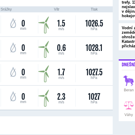
trefy. 1
nejsla
Srážky
Vítr
Tlak
v ději
hokej
0
1.5
1026.5
Vodní 
mm
m/s
hPa
zemědě
ohrože
Katastr
0
0.6
1028.1
přichá
mm
m/s
hPa
DNEŠN
0
1.7
1027.5
mm
m/s
hPa
Beran
0
2.3
1027
mm
m/s
hPa
Váhy