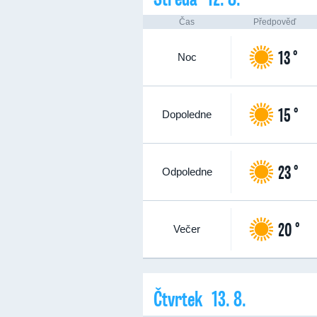
Čas
Předpověď
13 °
Noc
15 °
Dopoledne
23 °
Odpoledne
20 °
Večer
Čtvrtek 13. 8.