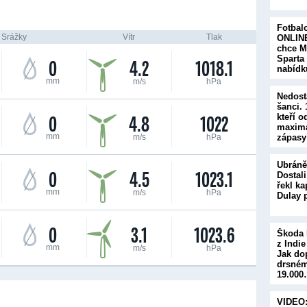
Fotbal
Srážky
Vítr
Tlak
ONLINE
chce M
Sparta
0
4.2
1018.1
nabíd
mm
m/s
hPa
Nedost
šanci.
0
4.8
1022
kteří o
maximá
mm
m/s
hPa
zápasy
Ubráně
0
4.5
1023.1
Dostali
řekl ka
mm
m/s
hPa
Dulay 
0
3.1
1023.6
Škoda 
z Indie
mm
m/s
hPa
Jak do
drsném
19.00
VIDEO: