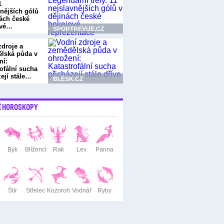
1
vnějších gólů
nách české
ové…
SPORTREVUE.CZ
zdroje a
lská půda v
ní:
ofální sucha
zejí stále…
BLESK.CZ
Í HOROSKOPY
Býk
Blíženci
Rak
Lev
Panna
Štír
Střelec
Kozoroh
Vodnář
Ryby