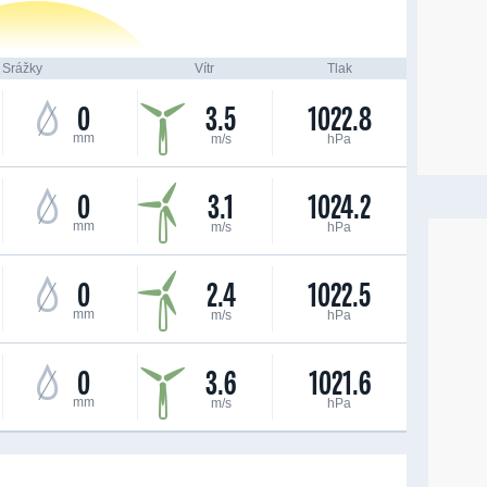
Srážky
Vítr
Tlak
0
3.5
1022.8
mm
m/s
hPa
0
3.1
1024.2
mm
m/s
hPa
0
2.4
1022.5
mm
m/s
hPa
0
3.6
1021.6
mm
m/s
hPa