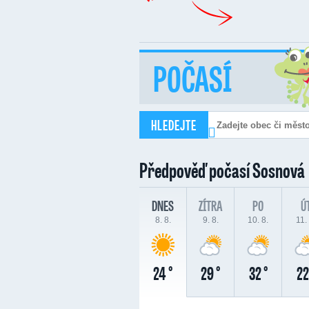
POČASÍ
HLEDEJTE
Předpověď počasí
Sosnová
DNES
ZÍTRA
PO
Ú
8. 8.
9. 8.
10. 8.
11. 
24 °
29 °
32 °
22