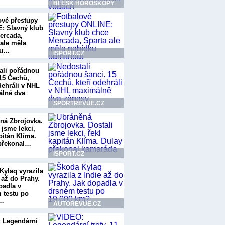
BLESK HOROSKOPY
ové přestupy
: Slavný klub
ercada,
 ale měla
ku…
ISPORT.CZ
ali pořádnou
 15 Čechů,
dehráli v NHL
lně dva
SPORTREVUE.CZ
ná Zbrojovka.
 jsme lekci,
pitán Klíma.
překonal…
ISPORT.CZ
Kylaq vyrazila
 až do Prahy.
padla v
 testu po
0…
AUTOREVUE.CZ
 Legendární