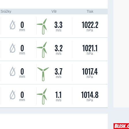
Srážky
Vítr
Tlak
0
3.3
1022.2
mm
m/s
hPa
0
3.2
1021.1
mm
m/s
hPa
0
3.7
1017.4
mm
m/s
hPa
0
1.1
1014.8
mm
m/s
hPa