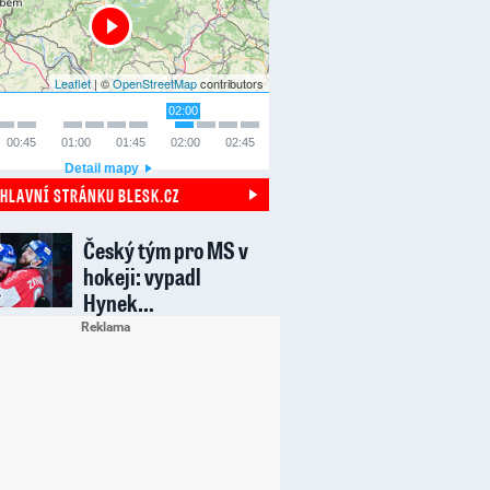
Leaflet
| ©
OpenStreetMap
contributors
02:00
00:45
01:00
01:45
02:00
02:45
Detail mapy
 HLAVNÍ STRÁNKU BLESK.CZ
Český tým pro MS v
hokeji: vypadl
Hynek…