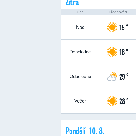
Zítra
Čas
Předpověď
15 °
Noc
18 °
Dopoledne
29 °
Odpoledne
28 °
Večer
Pondělí 10. 8.