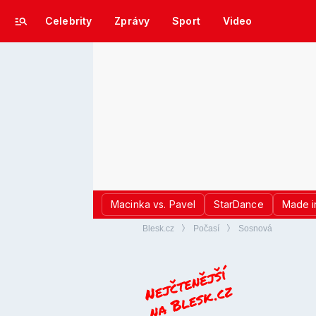
Celebrity
Zprávy
Sport
Video
Macinka vs. Pavel
StarDance
Made i
Blesk.cz
Počasí
Sosnová