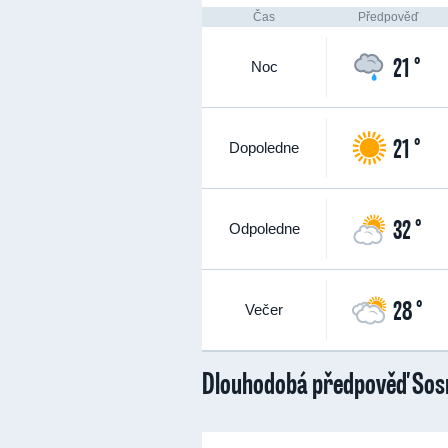
Čas
Předpověď
21 °
Noc
21 °
Dopoledne
32 °
Odpoledne
28 °
Večer
Dlouhodobá předpověď Sos