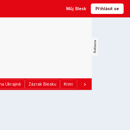
Můj Blesk
Přihlásit se
na Ukrajině
Zázrak Blesku
Krimi
Donald Trump
Sport