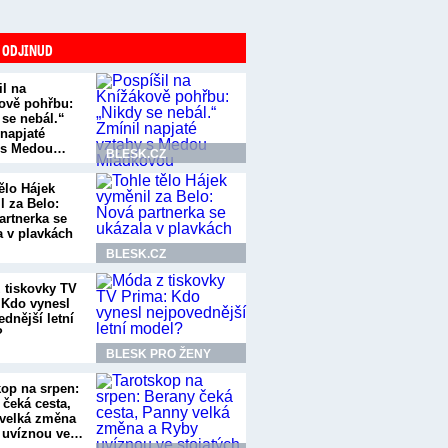
 ODJINUD
il na
ově pohřbu:
 se nebál.“
 napjaté
 s Medou…
BLESK.CZ
ělo Hájek
l za Belo:
artnerka se
a v plavkách
BLESK.CZ
 tiskovky TV
 Kdo vynesl
dnější letní
?
BLESK PRO ŽENY
kop na srpen:
 čeká cesta,
velká změna
 uvíznou ve…