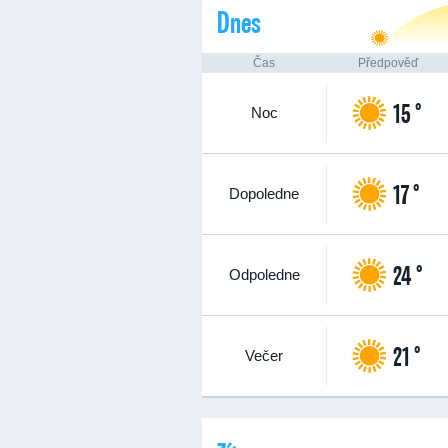
Dnes
Čas
Předpověď
15 °
Noc
17 °
Dopoledne
24 °
Odpoledne
21 °
Večer