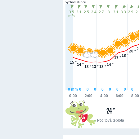
východ slunce
3.5
3.1
2.5
2.4
2.7
3
3.1
3.3
2.9
2
m/s
2
20 °
18 °
17 °
15 °
14 °
14 °
13 °
13 °
13 °
0
mm
0
0
0
0
0
0
0
0
0:00
2:00
4:00
6:00
8:00
24 °
Pocitová teplota