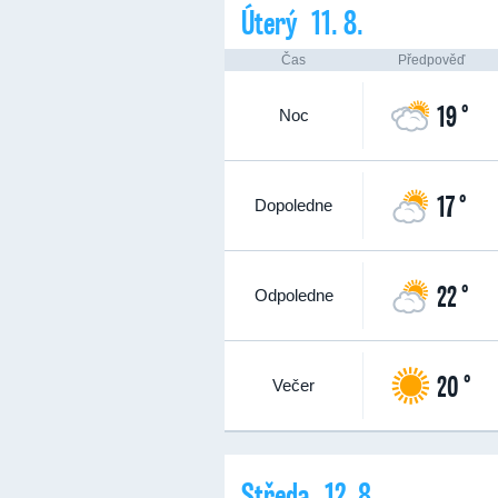
Úterý 11. 8.
Čas
Předpověď
19 °
Noc
17 °
Dopoledne
22 °
Odpoledne
20 °
Večer
Středa 12. 8.