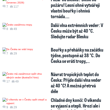
požáru! Lesní ohně vytvářejí
7
117
vlastní bouřky i ohnivá
tornáda.…
Další vlna extrémních veder: V
8
49
Česku může být až 40 °C.
Sledujte radar Blesku
Bouřky a přeháňky na začátku
7
29
týdne, postupně až 38 °C. Do
Česka se vrátí tropy,…
Návrat tropických teplot do
Česka: Přijde další vlna veder
17
49
až 40 °C! A možná přetrvá
déle
Chladné dny končí: O víkendu
se vyjasní a oteplí. Hrozí ale i
9
29