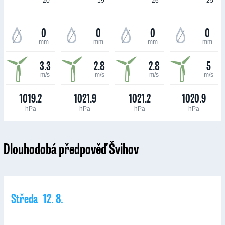
20 °
19 °
26 °
25 °
0
0
0
0
mm
mm
mm
mm
3.3
2.8
2.8
5
m/s
m/s
m/s
m/s
1019.2
1021.9
1021.2
1020.9
hPa
hPa
hPa
hPa
Dlouhodobá předpověď Švihov
Středa 12. 8.