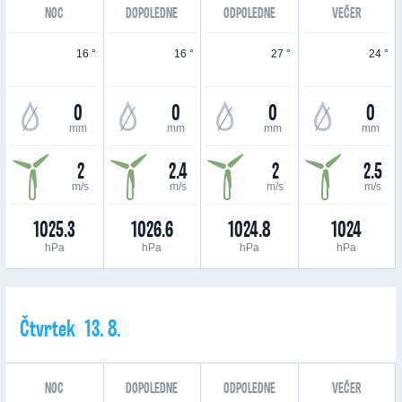
NOC
DOPOLEDNE
ODPOLEDNE
VEČER
16 °
16 °
27 °
24 °
0
0
0
0
mm
mm
mm
mm
2
2.4
2
2.5
m/s
m/s
m/s
m/s
1025.3
1026.6
1024.8
1024
hPa
hPa
hPa
hPa
Čtvrtek 13. 8.
NOC
DOPOLEDNE
ODPOLEDNE
VEČER