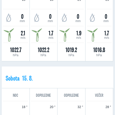
0
0
0
0
mm
mm
mm
mm
2.1
1.7
1.9
1.7
m/s
m/s
m/s
m/s
1022.7
1022.2
1019.2
1016.8
hPa
hPa
hPa
hPa
Sobota 15. 8.
NOC
DOPOLEDNE
ODPOLEDNE
VEČER
18 °
20 °
32 °
28 °