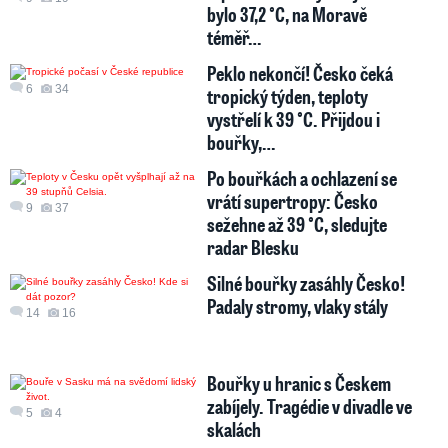
bylo 37,2 °C, na Moravě
téměř…
Peklo nekončí! Česko čeká
6
34
tropický týden, teploty
vystřelí k 39 °C. Přijdou i
bouřky,…
Po bouřkách a ochlazení se
vrátí supertropy: Česko
9
37
sežehne až 39 °C, sledujte
radar Blesku
Silné bouřky zasáhly Česko!
Padaly stromy, vlaky stály
14
16
Bouřky u hranic s Českem
zabíjely. Tragédie v divadle ve
5
4
skalách