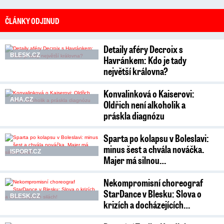
ČLÁNKY ODJINUD
Detaily aféry Decroix s
BLESK.CZ
Havránkem: Kdo je tady
největší královna?
Konvalinková o Kaiserovi:
AHA.CZ
Oldřich není alkoholik a
práskla diagnózu
Sparta po kolapsu v Boleslavi:
minus šest a chvála nováčka.
ISPORT.CZ
Majer má silnou…
Nekompromisní choreograf
StarDance v Blesku: Slova o
BLESK.CZ
krizích a docházejících…