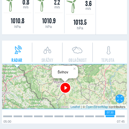
0.8
2.2
3.6
m/s
m/s
m/s
1010.8
1010.9
1013.5
hPa
hPa
hPa
RADAR
SRÁŽKY
OBLAČNOST
TEPLOTA
×
Švihov
Leaflet
| ©
OpenStreetMap
contributors
07:30
05:00
07:45