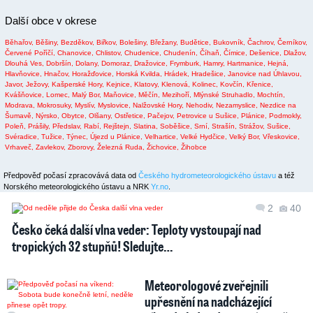
Další obce v okrese
Běhařov,
Běšiny,
Bezděkov,
Biřkov,
Bolešiny,
Břežany,
Budětice,
Bukovník,
Čachrov,
Černíkov,
Červené Poříčí,
Chanovice,
Chlistov,
Chudenice,
Chudenín,
Číhaň,
Čímice,
Dešenice,
Dlažov,
Dlouhá Ves,
Dobršín,
Dolany,
Domoraz,
Dražovice,
Frymburk,
Hamry,
Hartmanice,
Hejná,
Hlavňovice,
Hnačov,
Horažďovice,
Horská Kvilda,
Hrádek,
Hradešice,
Janovice nad Úhlavou,
Javor,
Ježovy,
Kašperské Hory,
Kejnice,
Klatovy,
Klenová,
Kolinec,
Kovčín,
Křenice,
Kvášňovice,
Lomec,
Malý Bor,
Maňovice,
Měčín,
Mezihoří,
Mlýnské Struhadlo,
Mochtín,
Modrava,
Mokrosuky,
Myslív,
Myslovice,
Nalžovské Hory,
Nehodiv,
Nezamyslice,
Nezdice na
Šumavě,
Nýrsko,
Obytce,
Olšany,
Ostřetice,
Pačejov,
Petrovice u Sušice,
Plánice,
Podmokly,
Poleň,
Prášily,
Předslav,
Rabí,
Rejštejn,
Slatina,
Soběšice,
Srní,
Strašín,
Strážov,
Sušice,
Svéradice,
Tužice,
Týnec,
Újezd u Plánice,
Velhartice,
Velké Hydčice,
Velký Bor,
Vřeskovice,
Vrhaveč,
Zavlekov,
Zborovy,
Železná Ruda,
Žichovice,
Žihobce
Předpověď počasí zpracovává data od
Českého hydrometeorologického ústavu
a též
Norského meteorologického ústavu a NRK
Yr.no
.
2
40
Česko čeká další vlna veder: Teploty vystoupají nad
tropických 32 stupňů! Sledujte…
Meteorologové zveřejnili
upřesnění na nadcházející