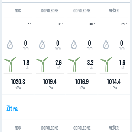
NOC
DOPOLEDNE
ODPOLEDNE
VEČER
17 °
18 °
30 °
29 °
0
0
0
0
mm
mm
mm
mm
1.8
2.6
3.2
1.6
m/s
m/s
m/s
m/s
1020.3
1019.4
1016.9
1014.4
hPa
hPa
hPa
hPa
Zítra
NOC
DOPOLEDNE
ODPOLEDNE
VEČER