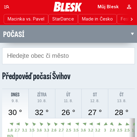
Můj Blesk
Macinka vs. Pavel
StarDance
Made in Česko
Festiva
POČASÍ
Předpověď počasí
Švihov
DNES
ZÍTRA
ÚT
ST
ČT
9. 8.
10. 8.
11. 8.
12. 8.
13. 8.
30 °
32 °
26 °
27 °
28 °
1.8
2.7
3.1
3.5
3.6
3.3
2.6
2.7
2.5
3.5
3.6
3.2
3.2
3
2.8
2.5
2.5
1.
m/s