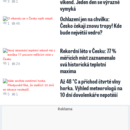
víkend. Jeden den se výrazně
3
1
vymyká
Ochlazení jen na chvilku:
1
46
Česko čekají znovu tropy! Kde
bude největší vedro?
Rekordní léto v Česku: 77 %
měřicích míst zaznamenalo
svá historická teplotní
1
24
maxima
Až 48 °C a příchod čtvrté vlny
horka. Výhled meteorologů na
10 dní dovolenkáře nepotěší
5
1