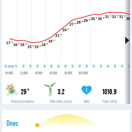
31 °
31 °
31 °
30 °
30 °
30 
29 °
28 °
27 °
24 °
21 °
18 °
17 °
16 °
16 °
16 °
15 °
15 °
0
mm
0
0
0
0
0
0
0
0
0
0
0
0
0
0
0
0
0
0:00
2:00
4:00
6:00
8:00
10:00
29 °
3.2
1016.9
2
Pocitová teplota
Síla větru (m/s)
BIO
Tlak (hPa)
Dnes