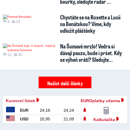
bouřky, sledujte radar …
Chystáte se na Roxette a Lucii
6
23
na Benátskou? Víme, kdy
odložit pláštěnky
Na Šumavě mrzlo! Vedra si
dávají pauzu, bude i pršet. Kdy
12
35
se výheň vrátí? Sledujte…
Načíst další články
Kurzovní lístek
EUROplatby zdarma
EUR
24,16
24,24
USD
20,95
21,09
Kalkulačka