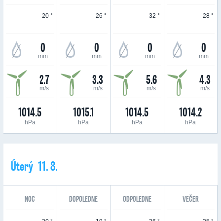
20 °
26 °
32 °
28 °
0
0
0
0
mm
mm
mm
mm
2.7
3.3
5.6
4.3
m/s
m/s
m/s
m/s
1014.5
1015.1
1014.5
1014.2
hPa
hPa
hPa
hPa
Úterý 11. 8.
NOC
DOPOLEDNE
ODPOLEDNE
VEČER