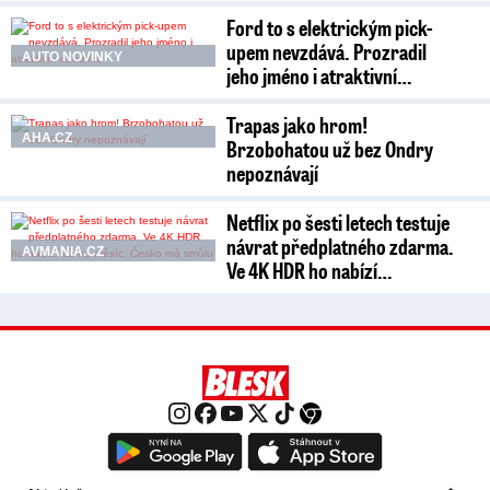
Ford to s elektrickým pick-
upem nevzdává. Prozradil
AUTO NOVINKY
jeho jméno i atraktivní…
Trapas jako hrom!
AHA.CZ
Brzobohatou už bez Ondry
nepoznávají
Netflix po šesti letech testuje
návrat předplatného zdarma.
AVMANIA.CZ
Ve 4K HDR ho nabízí…