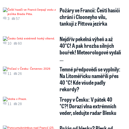
Požáry ve Francii: Čeští hasiči
chrání i Clooneyho vilu,
3
57
tankují z Pittova jezírka
Nejdřív pekelná výheň a až
10
60
40°C! A pak hrozba silných
bouřek! Meteorologové vydali
…
Temné předpovědi se vyplnily:
11
26
Na Litoměřicku naměřili přes
40 °C! Kde všude padly
rekordy?
Tropy v Česku: V pátek 40
11
28
°C?! Dorazí vlna extrémních
veder, sledujte radar Blesku
Požár od blesku? Blesk od