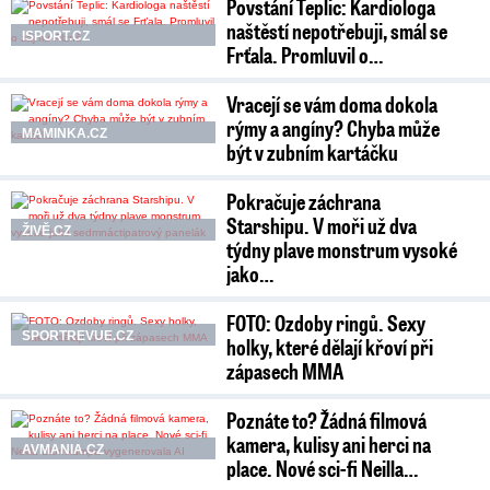
Povstání Teplic: Kardiologa
naštěstí nepotřebuji, smál se
ISPORT.CZ
Frťala. Promluvil o…
Vracejí se vám doma dokola
rýmy a angíny? Chyba může
MAMINKA.CZ
být v zubním kartáčku
Pokračuje záchrana
Starshipu. V moři už dva
ŽIVĚ.CZ
týdny plave monstrum vysoké
jako…
FOTO: Ozdoby ringů. Sexy
SPORTREVUE.CZ
holky, které dělají křoví při
zápasech MMA
Poznáte to? Žádná filmová
kamera, kulisy ani herci na
AVMANIA.CZ
place. Nové sci-fi Neilla…