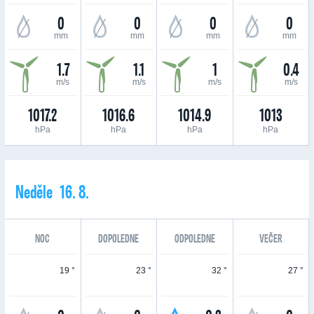
0
0
0
0
mm
mm
mm
mm
1.7
1.1
1
0.4
m/s
m/s
m/s
m/s
1017.2
1016.6
1014.9
1013
hPa
hPa
hPa
hPa
Neděle 16. 8.
NOC
DOPOLEDNE
ODPOLEDNE
VEČER
19 °
23 °
32 °
27 °