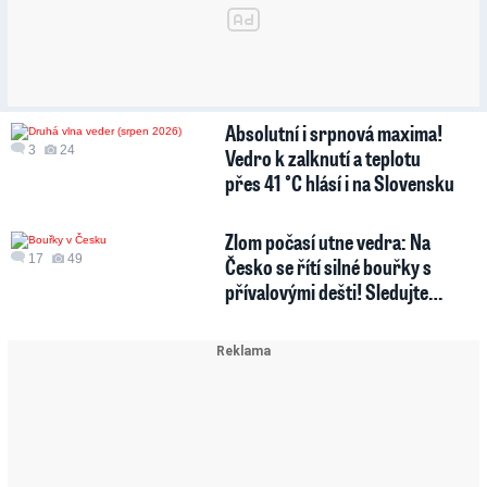
Absolutní i srpnová maxima!
3
24
Vedro k zalknutí a teplotu
přes 41 °C hlásí i na Slovensku
Zlom počasí utne vedra: Na
17
49
Česko se řítí silné bouřky s
přívalovými dešti! Sledujte…