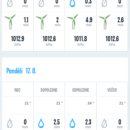
0
0
0.3
0
mm
mm
mm
mm
1.1
2
4.9
2.6
m/s
m/s
m/s
m/s
1012.9
1012.6
1011.8
1012.6
hPa
hPa
hPa
hPa
Pondělí 17. 8.
NOC
DOPOLEDNE
ODPOLEDNE
VEČER
21 °
21 °
24 °
21 °
0
2.5
2.3
0
mm
mm
mm
mm