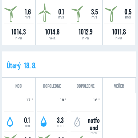
1.6
0.1
3.5
0.5
m/s
m/s
m/s
m/s
1014.3
1014.6
1012.9
1011.8
hPa
hPa
hPa
hPa
Úterý 18. 8.
NOC
DOPOLEDNE
ODPOLEDNE
VEČER
17 °
18 °
16 °
0.1
3.3
notfo
und
mm
mm
mm