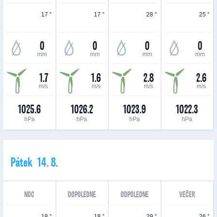
17 °
17 °
28 °
25 °
0
0
0
0
mm
mm
mm
mm
1.7
1.6
2.8
2.6
m/s
m/s
m/s
m/s
1025.6
1026.2
1023.9
1022.3
hPa
hPa
hPa
hPa
Pátek 14. 8.
NOC
DOPOLEDNE
ODPOLEDNE
VEČER
18 °
18 °
29 °
26 °