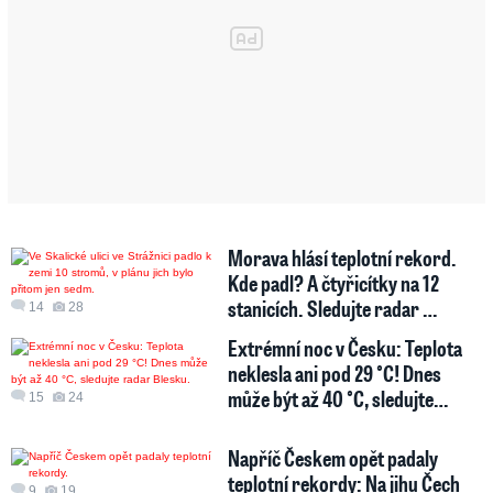
Morava hlásí teplotní rekord.
Kde padl? A čtyřicítky na 12
stanicích. Sledujte radar …
14
28
Extrémní noc v Česku: Teplota
neklesla ani pod 29 °C! Dnes
může být až 40 °C, sledujte…
15
24
Napříč Českem opět padaly
teplotní rekordy: Na jihu Čech
9
19