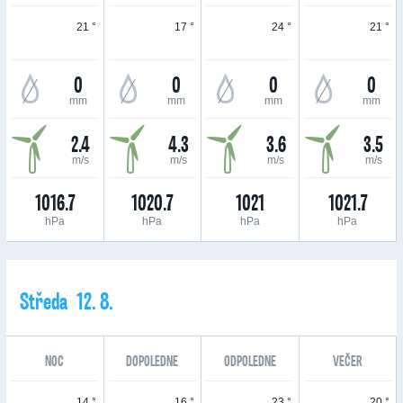
21 °
17 °
24 °
21 °
0
0
0
0
mm
mm
mm
mm
2.4
4.3
3.6
3.5
m/s
m/s
m/s
m/s
1016.7
1020.7
1021
1021.7
hPa
hPa
hPa
hPa
Středa 12. 8.
NOC
DOPOLEDNE
ODPOLEDNE
VEČER
14 °
16 °
23 °
20 °