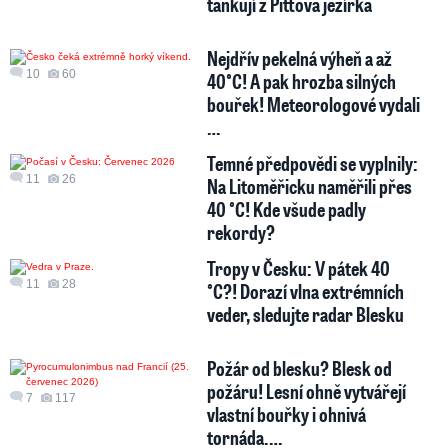
tankují z Pittova jezírka
Nejdřív pekelná výheň a až
10
60
40°C! A pak hrozba silných
bouřek! Meteorologové vydali
…
Temné předpovědi se vyplnily:
11
26
Na Litoměřicku naměřili přes
40 °C! Kde všude padly
rekordy?
Tropy v Česku: V pátek 40
11
28
°C?! Dorazí vlna extrémních
veder, sledujte radar Blesku
Požár od blesku? Blesk od
požáru! Lesní ohně vytvářejí
7
117
vlastní bouřky i ohnivá
tornáda.…