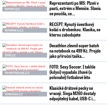
Reprezentanti po MS: Plzeň v
pasti, extrém u Memiče. Slavia
ISPORT.CZ
se poučila, co…
RECEPT: Kynutý švestkový
koláč s drobenkou. Klasika, se
MAMINKA.CZ
kterou zabodujete
Decathlon zlevnil super batoh
na notebook na 499 Kč. Projde
jako příruční taška…
ŽIVĚ.CZ
FOTO: Sexy Soccer. I takhle
(kdysi) vypadalo žhavé (a
SPORTREVUE.CZ
polonahé) fotbalové léto
Klasické drátové pecky se
vracejí. Sivga M260 dostaly
AVMANIA.CZ
odpojitelný kabel, USB-C i…