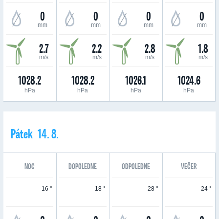
0
0
0
0
mm
mm
mm
mm
2.7
2.2
2.8
1.8
m/s
m/s
m/s
m/s
1028.2
1028.2
1026.1
1024.6
hPa
hPa
hPa
hPa
Pátek 14. 8.
NOC
DOPOLEDNE
ODPOLEDNE
VEČER
16 °
18 °
28 °
24 °