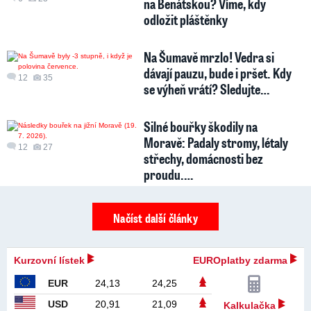
na Benátskou? Víme, kdy
odložit pláštěnky
Na Šumavě mrzlo! Vedra si
dávají pauzu, bude i pršet. Kdy
12
35
se výheň vrátí? Sledujte…
Silné bouřky škodily na
Moravě: Padaly stromy, létaly
12
27
střechy, domácnosti bez
proudu.…
Načíst další články
Kurzovní lístek
EUROplatby zdarma
EUR
24,13
24,25
USD
20,91
21,09
Kalkulačka