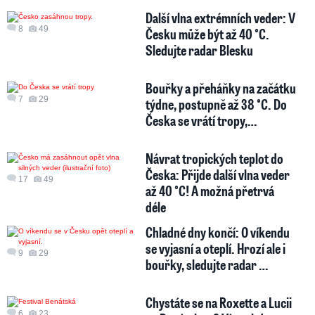
Další vlna extrémních veder: V
8
49
Česku může být až 40 °C.
Sledujte radar Blesku
Bouřky a přeháňky na začátku
7
29
týdne, postupně až 38 °C. Do
Česka se vrátí tropy,…
Návrat tropických teplot do
Česka: Přijde další vlna veder
17
49
až 40 °C! A možná přetrvá
déle
Chladné dny končí: O víkendu
se vyjasní a oteplí. Hrozí ale i
9
29
bouřky, sledujte radar …
Chystáte se na Roxette a Lucii
6
23