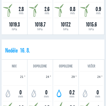
2.8
2.6
0.8
0.9
m/s
m/s
m/s
m/s
1019.3
1018.7
1017.2
1015.6
hPa
hPa
hPa
hPa
Neděle 16. 8.
NOC
DOPOLEDNE
ODPOLEDNE
VEČER
21 °
24 °
29 °
24 °
0
0
0.2
0
mm
mm
mm
mm