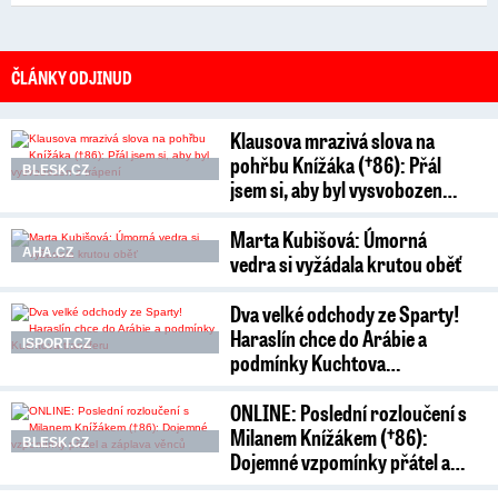
ČLÁNKY ODJINUD
Klausova mrazivá slova na
pohřbu Knížáka (†86): Přál
BLESK.CZ
jsem si, aby byl vysvobozen…
Marta Kubišová: Úmorná
AHA.CZ
vedra si vyžádala krutou oběť
Dva velké odchody ze Sparty!
Haraslín chce do Arábie a
ISPORT.CZ
podmínky Kuchtova…
ONLINE: Poslední rozloučení s
Milanem Knížákem (†86):
BLESK.CZ
Dojemné vzpomínky přátel a…