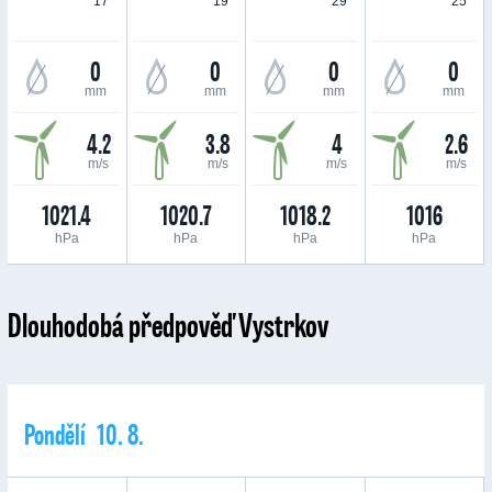
17 °
19 °
29 °
25 °
0
0
0
0
mm
mm
mm
mm
4.2
3.8
4
2.6
m/s
m/s
m/s
m/s
1021.4
1020.7
1018.2
1016
hPa
hPa
hPa
hPa
Dlouhodobá předpověď Vystrkov
Pondělí 10. 8.