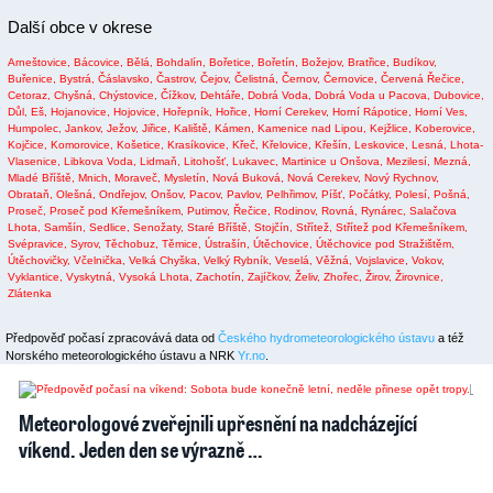
Další obce v okrese
Arneštovice,
Bácovice,
Bělá,
Bohdalín,
Bořetice,
Bořetín,
Božejov,
Bratřice,
Budíkov,
Buřenice,
Bystrá,
Čáslavsko,
Častrov,
Čejov,
Čelistná,
Černov,
Černovice,
Červená Řečice,
Cetoraz,
Chyšná,
Chýstovice,
Čížkov,
Dehtáře,
Dobrá Voda,
Dobrá Voda u Pacova,
Dubovice,
Důl,
Eš,
Hojanovice,
Hojovice,
Hořepník,
Hořice,
Horní Cerekev,
Horní Rápotice,
Horní Ves,
Humpolec,
Jankov,
Ježov,
Jiřice,
Kaliště,
Kámen,
Kamenice nad Lipou,
Kejžlice,
Koberovice,
Kojčice,
Komorovice,
Košetice,
Krasíkovice,
Křeč,
Křelovice,
Křešín,
Leskovice,
Lesná,
Lhota-
Vlasenice,
Libkova Voda,
Lidmaň,
Litohošť,
Lukavec,
Martinice u Onšova,
Mezilesí,
Mezná,
Mladé Bříště,
Mnich,
Moraveč,
Mysletín,
Nová Buková,
Nová Cerekev,
Nový Rychnov,
Obrataň,
Olešná,
Ondřejov,
Onšov,
Pacov,
Pavlov,
Pelhřimov,
Píšť,
Počátky,
Polesí,
Pošná,
Proseč,
Proseč pod Křemešníkem,
Putimov,
Řečice,
Rodinov,
Rovná,
Rynárec,
Salačova
Lhota,
Samšín,
Sedlice,
Senožaty,
Staré Bříště,
Stojčín,
Střítež,
Střítež pod Křemešníkem,
Svépravice,
Syrov,
Těchobuz,
Těmice,
Ústrašín,
Útěchovice,
Útěchovice pod Stražištěm,
Útěchovičky,
Včelnička,
Velká Chyška,
Velký Rybník,
Veselá,
Věžná,
Vojslavice,
Vokov,
Vyklantice,
Vyskytná,
Vysoká Lhota,
Zachotín,
Zajíčkov,
Želiv,
Zhořec,
Žirov,
Žirovnice,
Zlátenka
Předpověď počasí zpracovává data od
Českého hydrometeorologického ústavu
a též
Norského meteorologického ústavu a NRK
Yr.no
.
2
1
Meteorologové zveřejnili upřesnění na nadcházející
víkend. Jeden den se výrazně …