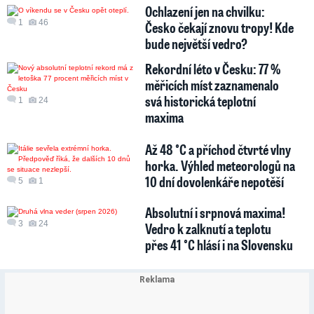
Ochlazení jen na chvilku:
1
46
Česko čekají znovu tropy! Kde
bude největší vedro?
Rekordní léto v Česku: 77 %
měřicích míst zaznamenalo
svá historická teplotní
1
24
maxima
Až 48 °C a příchod čtvrté vlny
horka. Výhled meteorologů na
10 dní dovolenkáře nepotěší
5
1
Absolutní i srpnová maxima!
3
24
Vedro k zalknutí a teplotu
přes 41 °C hlásí i na Slovensku