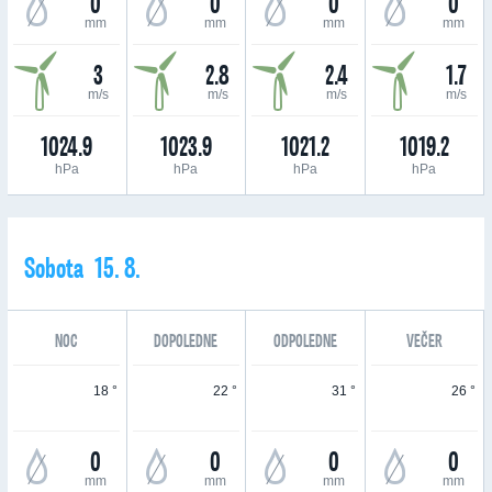
0
0
0
0
mm
mm
mm
mm
3
2.8
2.4
1.7
m/s
m/s
m/s
m/s
1024.9
1023.9
1021.2
1019.2
hPa
hPa
hPa
hPa
Sobota 15. 8.
NOC
DOPOLEDNE
ODPOLEDNE
VEČER
18 °
22 °
31 °
26 °
0
0
0
0
mm
mm
mm
mm