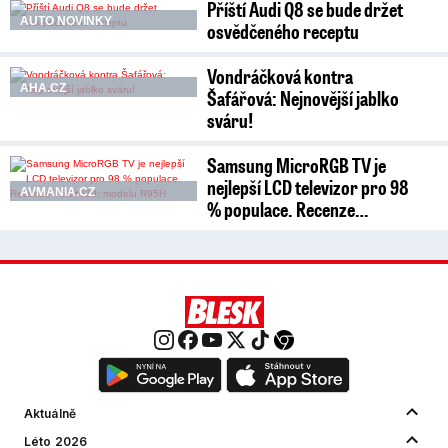
Příští Audi Q8 se bude držet
AUTO NOVINKY
osvědčeného receptu
Vondráčková kontra
AHA.CZ
Šafářová: Nejnovější jablko
sváru!
Samsung MicroRGB TV je
nejlepší LCD televizor pro 98
AVMANIA.CZ
% populace. Recenze…
Aktuálně
Léto 2026