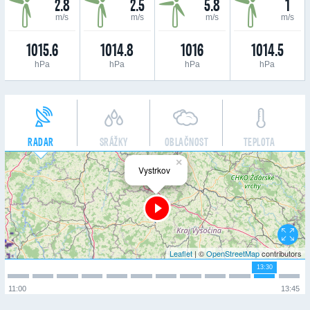
2.8
2.5
5.8
1
m/s
m/s
m/s
m/s
1015.6
1014.8
1016
1014.5
hPa
hPa
hPa
hPa
RADAR
SRÁŽKY
OBLAČNOST
TEPLOTA
×
Vystrkov
Leaflet
| ©
OpenStreetMap
contributors
13:30
11:00
13:45