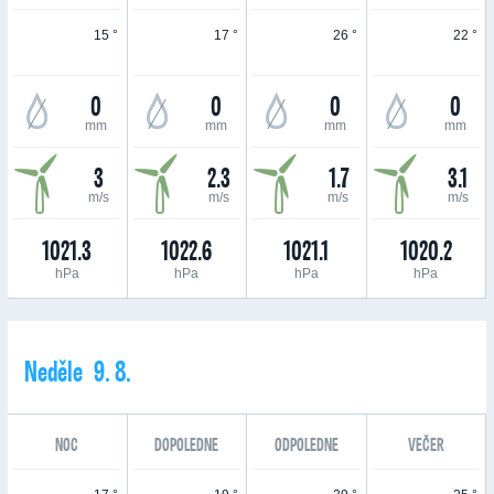
15 °
17 °
26 °
22 °
0
0
0
0
mm
mm
mm
mm
3
2.3
1.7
3.1
m/s
m/s
m/s
m/s
1021.3
1022.6
1021.1
1020.2
hPa
hPa
hPa
hPa
Neděle 9. 8.
NOC
DOPOLEDNE
ODPOLEDNE
VEČER