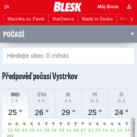
Můj Blesk
Macinka vs. Pavel
StarDance
Made in Česko
Festiva
POČASÍ
Předpověď počasí
Vystrkov
DNES
ZÍTRA
NE
PO
ÚT
7. 8.
8. 8.
9. 8.
10. 8.
11. 8.
25 °
26 °
29 °
25 °
24 °
3.1
4.5
4.3
4.4
4.1
3.9
3.8
3.6
3.2
2.9
2.7
3.1
3.3
3.4
3.1
3.3
3.4
3.
m/s