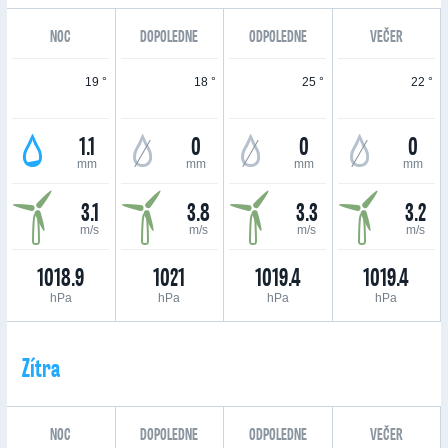
NOC
DOPOLEDNE
ODPOLEDNE
VEČER
19 °
18 °
25 °
22 °
1.1
0
0
0
mm
mm
mm
mm
3.1
3.8
3.3
3.2
m/s
m/s
m/s
m/s
1018.9
1021
1019.4
1019.4
hPa
hPa
hPa
hPa
Zítra
NOC
DOPOLEDNE
ODPOLEDNE
VEČER