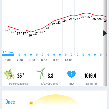
26 °
26 °
25 °
25 °
25 °
25 °
24 °
24 
23 °
22 °
20 °
19 °
18 °
18 °
17 °
17 °
17 °
16 °
1.1
mm
0
0
0
0
0
0
0
0
0
0
0
0
0
0
0
0
0
0:00
2:00
4:00
6:00
8:00
10:00
25 °
3.3
1019.4
1
Pocitová teplota
Síla větru (m/s)
BIO
Tlak (hPa)
Dnes