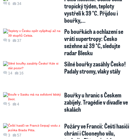
6
34
tropický týden, teploty
vystřelí k 39 °C. Přijdou i
bouřky,…
Po bouřkách a ochlazení se
vrátí supertropy: Česko
9
37
sežehne až 39 °C, sledujte
radar Blesku
Silné bouřky zasáhly Česko!
Padaly stromy, vlaky stály
14
16
Bouřky u hranic s Českem
zabíjely. Tragédie v divadle ve
5
4
skalách
Požáry ve Francii: Čeští hasiči
chrání i Clooneyho vilu,
3
57