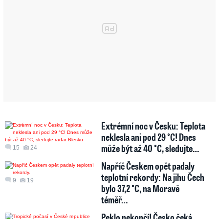
Extrémní noc v Česku: Teplota
neklesla ani pod 29 °C! Dnes
může být až 40 °C, sledujte…
15
24
Napříč Českem opět padaly
teplotní rekordy: Na jihu Čech
9
19
bylo 37,2 °C, na Moravě
téměř…
Peklo nekončí! Česko čeká