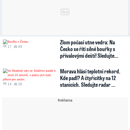
Zlom počasí utne vedra: Na
17
49
Česko se řítí silné bouřky s
přívalovými dešti! Sledujte…
Morava hlásí teplotní rekord.
Kde padl? A čtyřicítky na 12
stanicích. Sledujte radar …
14
28