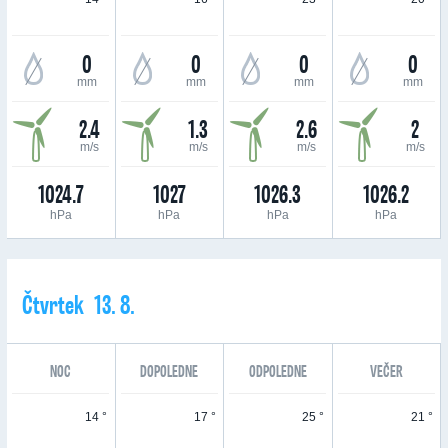
0
0
0
0
mm
mm
mm
mm
2.4
1.3
2.6
2
m/s
m/s
m/s
m/s
1024.7
1027
1026.3
1026.2
hPa
hPa
hPa
hPa
Čtvrtek 13. 8.
NOC
DOPOLEDNE
ODPOLEDNE
VEČER
14 °
17 °
25 °
21 °