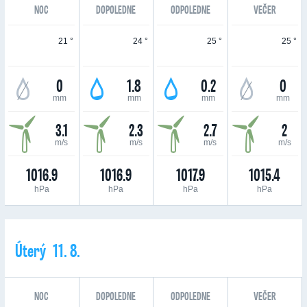
NOC
DOPOLEDNE
ODPOLEDNE
VEČER
21 °
24 °
25 °
25 °
0
1.8
0.2
0
mm
mm
mm
mm
3.1
2.3
2.7
2
m/s
m/s
m/s
m/s
1016.9
1016.9
1017.9
1015.4
hPa
hPa
hPa
hPa
Úterý 11. 8.
NOC
DOPOLEDNE
ODPOLEDNE
VEČER