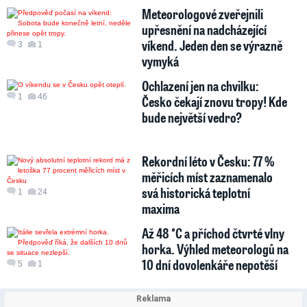
Meteorologové zveřejnili
upřesnění na nadcházející
víkend. Jeden den se výrazně
3
1
vymyká
Ochlazení jen na chvilku:
1
46
Česko čekají znovu tropy! Kde
bude největší vedro?
Rekordní léto v Česku: 77 %
měřicích míst zaznamenalo
svá historická teplotní
1
24
maxima
Až 48 °C a příchod čtvrté vlny
horka. Výhled meteorologů na
10 dní dovolenkáře nepotěší
5
1