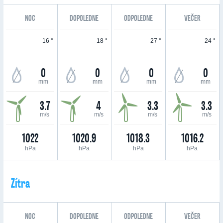
NOC
DOPOLEDNE
ODPOLEDNE
VEČER
16 °
18 °
27 °
24 °
0
0
0
0
mm
mm
mm
mm
3.7
4
3.3
3.3
m/s
m/s
m/s
m/s
1022
1020.9
1018.3
1016.2
hPa
hPa
hPa
hPa
Zítra
NOC
DOPOLEDNE
ODPOLEDNE
VEČER