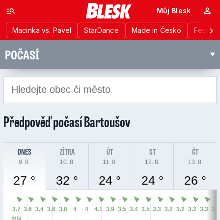
Můj Blesk
Macinka vs. Pavel
StarDance
Made in Česko
Festiva
POČASÍ
Předpověď počasí
Bartoušov
DNES
ZÍTRA
ÚT
ST
ČT
9. 8.
10. 8.
11. 8.
12. 8.
13. 8.
27 °
32 °
24 °
24 °
26 °
3.7
3.6
3.4
3.6
3.8
4
4
4.1
3.9
3.5
3.4
3.5
3.3
3.2
3.2
3.2
3.3
2.
m/s