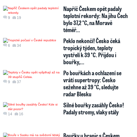
Napříč Českem opět padaly
teplotní rekordy: Na jihu Čech
9
19
bylo 37,2 °C, na Moravě
téměř…
Peklo nekončí! Česko čeká
6
34
tropický týden, teploty
vystřelí k 39 °C. Přijdou i
bouřky,…
Po bouřkách a ochlazení se
vrátí supertropy: Česko
9
37
sežehne až 39 °C, sledujte
radar Blesku
Silné bouřky zasáhly Česko!
Padaly stromy, vlaky stály
14
16
Bouřky u hranic s Českem