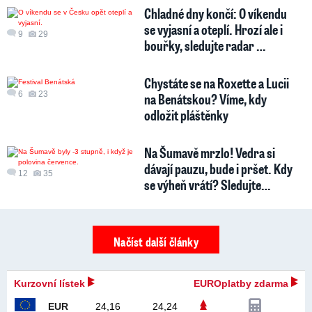
Chladné dny končí: O víkendu
se vyjasní a oteplí. Hrozí ale i
9
29
bouřky, sledujte radar …
Chystáte se na Roxette a Lucii
6
23
na Benátskou? Víme, kdy
odložit pláštěnky
Na Šumavě mrzlo! Vedra si
dávají pauzu, bude i pršet. Kdy
12
35
se výheň vrátí? Sledujte…
Načíst další články
Kurzovní lístek
EUROplatby zdarma
EUR
24,16
24,24