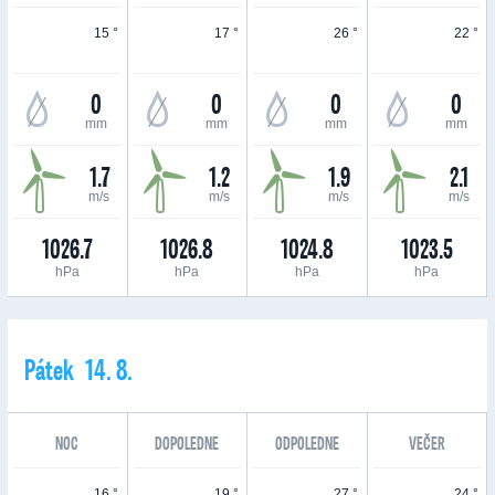
15 °
17 °
26 °
22 °
0
0
0
0
mm
mm
mm
mm
1.7
1.2
1.9
2.1
m/s
m/s
m/s
m/s
1026.7
1026.8
1024.8
1023.5
hPa
hPa
hPa
hPa
Pátek 14. 8.
NOC
DOPOLEDNE
ODPOLEDNE
VEČER
16 °
19 °
27 °
24 °