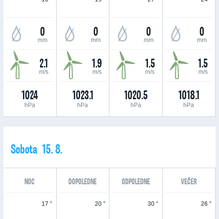
0
0
0
0
mm
mm
mm
mm
2.1
1.9
1.5
1.5
m/s
m/s
m/s
m/s
1024
1023.1
1020.5
1018.1
hPa
hPa
hPa
hPa
Sobota 15. 8.
NOC
DOPOLEDNE
ODPOLEDNE
VEČER
17 °
20 °
30 °
26 °