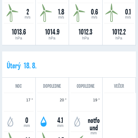
2
1.8
0.6
0.1
m/s
m/s
m/s
m/s
1013.6
1014.9
1012.3
1012.2
hPa
hPa
hPa
hPa
Úterý 18. 8.
NOC
DOPOLEDNE
ODPOLEDNE
VEČER
17 °
20 °
19 °
0
4.1
notfo
und
mm
mm
mm