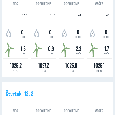
NOC
DOPOLEDNE
ODPOLEDNE
VEČER
14 °
15 °
24 °
20 °
0
0
0
0
mm
mm
mm
mm
1.5
0.9
2.3
1.7
m/s
m/s
m/s
m/s
1025.2
1027.2
1025.9
1025.1
hPa
hPa
hPa
hPa
Čtvrtek 13. 8.
NOC
DOPOLEDNE
ODPOLEDNE
VEČER