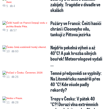
zabíjely. Tragédie v divadle ve
5
4
skalách
Požáry ve Francii: Čeští hasiči
chrání i Clooneyho vilu,
3
57
tankují z Pittova jezírka
Nejdřív pekelná výheň a až
10
60
40°C! A pak hrozba silných
bouřek! Meteorologové vydali
…
Temné předpovědi se vyplnily:
11
26
Na Litoměřicku naměřili přes
40 °C! Kde všude padly
rekordy?
Tropy v Česku: V pátek 40
11
28
°C?! Dorazí vlna extrémních