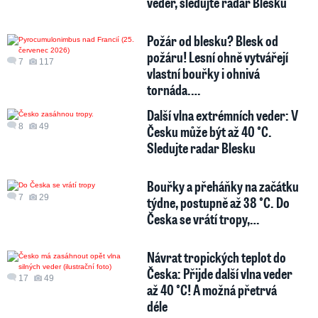
veder, sledujte radar Blesku
Požár od blesku? Blesk od
požáru! Lesní ohně vytvářejí
7
117
vlastní bouřky i ohnivá
tornáda.…
Další vlna extrémních veder: V
8
49
Česku může být až 40 °C.
Sledujte radar Blesku
Bouřky a přeháňky na začátku
7
29
týdne, postupně až 38 °C. Do
Česka se vrátí tropy,…
Návrat tropických teplot do
Česka: Přijde další vlna veder
17
49
až 40 °C! A možná přetrvá
déle