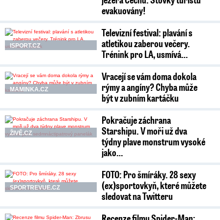
evakuovány!
Televizní festival: plavání s
atletikou zaberou večery.
ISPORT.CZ
Trénink pro LA, usmívá…
Vracejí se vám doma dokola
rýmy a angíny? Chyba může
MAMINKA.CZ
být v zubním kartáčku
Pokračuje záchrana
Starshipu. V moři už dva
ŽIVĚ.CZ
týdny plave monstrum vysoké
jako…
FOTO: Pro šmíráky. 28 sexy
(ex)sportovkyň, které můžete
SPORTREVUE.CZ
sledovat na Twitteru
Recenze filmu Spider-Man: