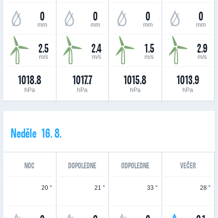
0
0
0
0
mm
mm
mm
mm
2.5
2.4
1.5
2.9
m/s
m/s
m/s
m/s
1018.8
1017.7
1015.8
1013.9
hPa
hPa
hPa
hPa
Neděle 16. 8.
NOC
DOPOLEDNE
ODPOLEDNE
VEČER
20 °
21 °
33 °
28 °