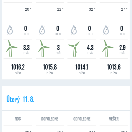
20 °
22 °
32 °
27 °
0
0
0
0
mm
mm
mm
mm
3.3
3
4.3
2.9
m/s
m/s
m/s
m/s
1016.2
1015.8
1014.1
1013.6
hPa
hPa
hPa
hPa
Úterý 11. 8.
NOC
DOPOLEDNE
ODPOLEDNE
VEČER