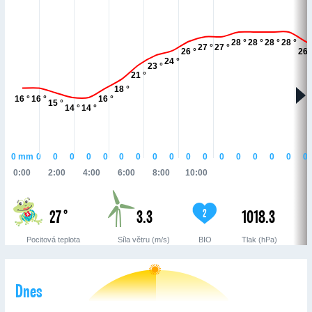
28 °
28 °
28 °
28 °
27 °
27 °
26 °
26 
24 °
23 °
21 °
18 °
16 °
16 °
16 °
15 °
14 °
14 °
0
mm
0
0
0
0
0
0
0
0
0
0
0
0
0
0
0
0
0
0:00
2:00
4:00
6:00
8:00
10:00
27 °
3.3
1018.3
2
Pocitová teplota
Síla větru (m/s)
BIO
Tlak (hPa)
Dnes