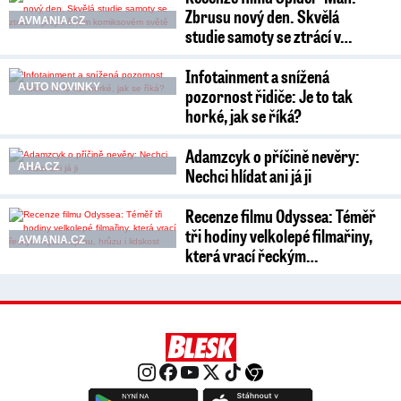
Zbrusu nový den. Skvělá
AVMANIA.CZ
studie samoty se ztrácí v…
Infotainment a snížená
AUTO NOVINKY
pozornost řidiče: Je to tak
horké, jak se říká?
Adamzcyk o příčině nevěry:
AHA.CZ
Nechci hlídat ani já ji
Recenze filmu Odyssea: Téměř
tři hodiny velkolepé filmařiny,
AVMANIA.CZ
která vrací řeckým…