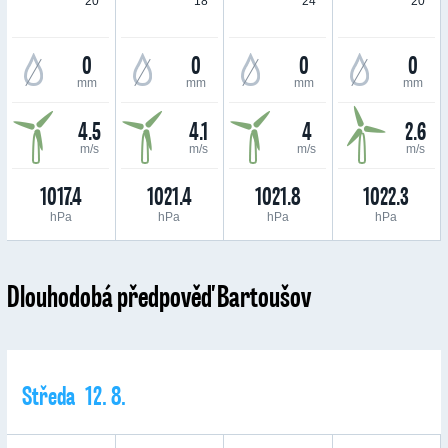
20 °
18 °
24 °
20 °
0
0
0
0
mm
mm
mm
mm
4.5
4.1
4
2.6
m/s
m/s
m/s
m/s
1017.4
1021.4
1021.8
1022.3
hPa
hPa
hPa
hPa
Dlouhodobá předpověď Bartoušov
Středa 12. 8.