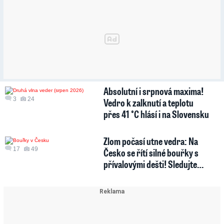
Absolutní i srpnová maxima!
3
24
Vedro k zalknutí a teplotu
přes 41 °C hlásí i na Slovensku
Zlom počasí utne vedra: Na
17
49
Česko se řítí silné bouřky s
přívalovými dešti! Sledujte…