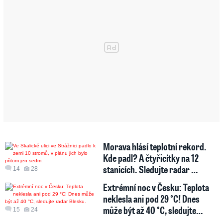
Morava hlásí teplotní rekord.
Kde padl? A čtyřicítky na 12
stanicích. Sledujte radar …
14
28
Extrémní noc v Česku: Teplota
neklesla ani pod 29 °C! Dnes
může být až 40 °C, sledujte…
15
24