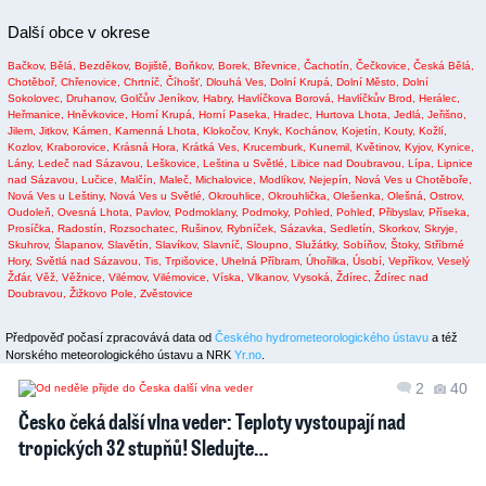
Další obce v okrese
Bačkov,
Bělá,
Bezděkov,
Bojiště,
Boňkov,
Borek,
Břevnice,
Čachotín,
Čečkovice,
Česká Bělá,
Chotěboř,
Chřenovice,
Chrtníč,
Číhošť,
Dlouhá Ves,
Dolní Krupá,
Dolní Město,
Dolní
Sokolovec,
Druhanov,
Golčův Jeníkov,
Habry,
Havlíčkova Borová,
Havlíčkův Brod,
Herálec,
Heřmanice,
Hněvkovice,
Horní Krupá,
Horní Paseka,
Hradec,
Hurtova Lhota,
Jedlá,
Jeřišno,
Jilem,
Jitkov,
Kámen,
Kamenná Lhota,
Klokočov,
Knyk,
Kochánov,
Kojetín,
Kouty,
Kožlí,
Kozlov,
Kraborovice,
Krásná Hora,
Krátká Ves,
Krucemburk,
Kunemil,
Květinov,
Kyjov,
Kynice,
Lány,
Ledeč nad Sázavou,
Leškovice,
Leština u Světlé,
Libice nad Doubravou,
Lípa,
Lipnice
nad Sázavou,
Lučice,
Malčín,
Maleč,
Michalovice,
Modlíkov,
Nejepín,
Nová Ves u Chotěboře,
Nová Ves u Leštiny,
Nová Ves u Světlé,
Okrouhlice,
Okrouhlička,
Olešenka,
Olešná,
Ostrov,
Oudoleň,
Ovesná Lhota,
Pavlov,
Podmoklany,
Podmoky,
Pohled,
Pohleď,
Přibyslav,
Příseka,
Prosíčka,
Radostín,
Rozsochatec,
Rušinov,
Rybníček,
Sázavka,
Sedletín,
Skorkov,
Skryje,
Skuhrov,
Šlapanov,
Slavětín,
Slavíkov,
Slavníč,
Sloupno,
Služátky,
Sobíňov,
Štoky,
Stříbrné
Hory,
Světlá nad Sázavou,
Tis,
Trpišovice,
Uhelná Příbram,
Úhořilka,
Úsobí,
Vepříkov,
Veselý
Žďár,
Věž,
Věžnice,
Vilémov,
Vilémovice,
Víska,
Vlkanov,
Vysoká,
Ždírec,
Ždírec nad
Doubravou,
Žižkovo Pole,
Zvěstovice
Předpověď počasí zpracovává data od
Českého hydrometeorologického ústavu
a též
Norského meteorologického ústavu a NRK
Yr.no
.
2
40
Česko čeká další vlna veder: Teploty vystoupají nad
tropických 32 stupňů! Sledujte…