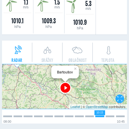
1.1
1.5
5.3
m/s
m/s
m/s
1010.1
1009.3
1010.9
hPa
hPa
hPa
RADAR
SRÁŽKY
OBLAČNOST
TEPLOTA
×
Bartoušov
Leaflet
| ©
OpenStreetMap
contributors
10:15
08:00
10:45