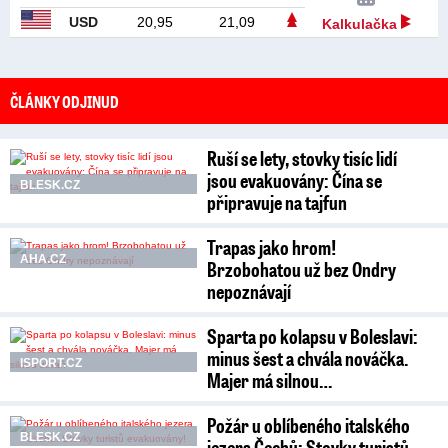
USD
20,95
21,09
Kalkulačka
ČLÁNKY ODJINUD
Ruší se lety, stovky tisíc lidí
jsou evakuovány: Čína se
BLESK.CZ
připravuje na tajfun
Trapas jako hrom!
AHA.CZ
Brzobohatou už bez Ondry
nepoznávají
Sparta po kolapsu v Boleslavi:
minus šest a chvála nováčka.
ISPORT.CZ
Majer má silnou…
Požár u oblíbeného italského
BLESK.CZ
jezera Čechů: Stovky turistů