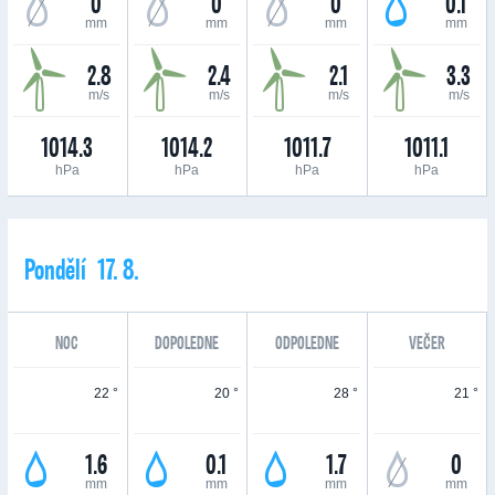
0
0
0
0.1
mm
mm
mm
mm
2.8
2.4
2.1
3.3
m/s
m/s
m/s
m/s
1014.3
1014.2
1011.7
1011.1
hPa
hPa
hPa
hPa
Pondělí 17. 8.
NOC
DOPOLEDNE
ODPOLEDNE
VEČER
22 °
20 °
28 °
21 °
1.6
0.1
1.7
0
mm
mm
mm
mm