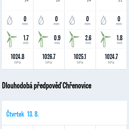
14 °
16 °
24 °
21 °
0
0
0
0
mm
mm
mm
mm
1.7
0.9
2.6
1.8
m/s
m/s
m/s
m/s
1024.8
1026.7
1025.1
1024.7
hPa
hPa
hPa
hPa
Dlouhodobá předpověď Chřenovice
Čtvrtek 13. 8.