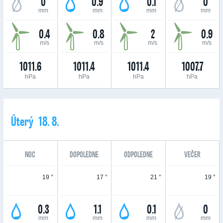
0
0.9
0.1
0
mm
mm
mm
mm
0.4
0.8
2
0.9
m/s
m/s
m/s
m/s
1011.6
1011.4
1011.4
1007.7
hPa
hPa
hPa
hPa
Úterý 18. 8.
NOC
DOPOLEDNE
ODPOLEDNE
VEČER
19 °
17 °
21 °
19 °
0.3
1.1
0.1
0
mm
mm
mm
mm