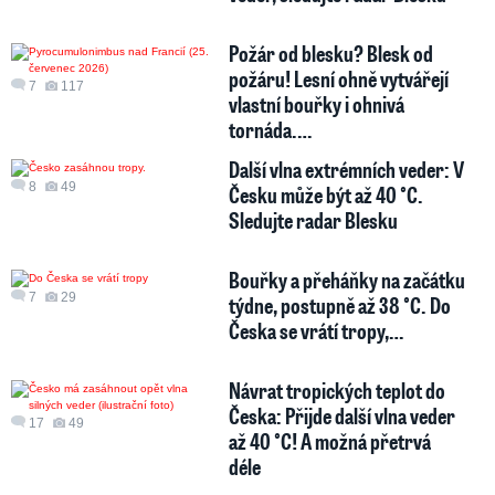
Požár od blesku? Blesk od
požáru! Lesní ohně vytvářejí
7
117
vlastní bouřky i ohnivá
tornáda.…
Další vlna extrémních veder: V
8
49
Česku může být až 40 °C.
Sledujte radar Blesku
Bouřky a přeháňky na začátku
7
29
týdne, postupně až 38 °C. Do
Česka se vrátí tropy,…
Návrat tropických teplot do
Česka: Přijde další vlna veder
17
49
až 40 °C! A možná přetrvá
déle