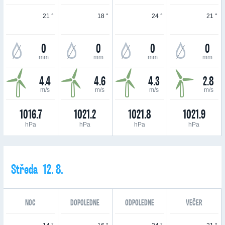
21 °
18 °
24 °
21 °
0
0
0
0
mm
mm
mm
mm
4.4
4.6
4.3
2.8
m/s
m/s
m/s
m/s
1016.7
1021.2
1021.8
1021.9
hPa
hPa
hPa
hPa
Středa 12. 8.
NOC
DOPOLEDNE
ODPOLEDNE
VEČER