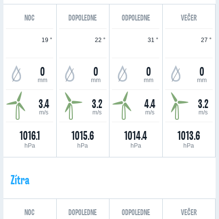
NOC
DOPOLEDNE
ODPOLEDNE
VEČER
19 °
22 °
31 °
27 °
0
0
0
0
mm
mm
mm
mm
3.4
3.2
4.4
3.2
m/s
m/s
m/s
m/s
1016.1
1015.6
1014.4
1013.6
hPa
hPa
hPa
hPa
Zítra
NOC
DOPOLEDNE
ODPOLEDNE
VEČER