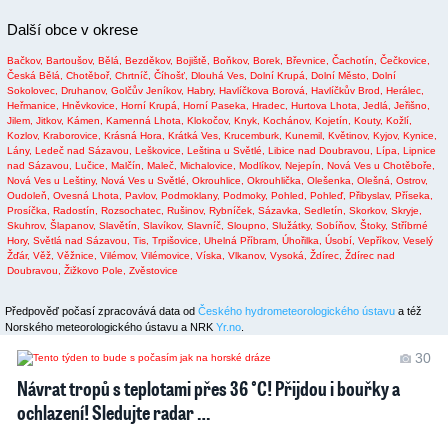
Další obce v okrese
Bačkov,
Bartoušov,
Bělá,
Bezděkov,
Bojiště,
Boňkov,
Borek,
Břevnice,
Čachotín,
Čečkovice,
Česká Bělá,
Chotěboř,
Chrtníč,
Číhošť,
Dlouhá Ves,
Dolní Krupá,
Dolní Město,
Dolní
Sokolovec,
Druhanov,
Golčův Jeníkov,
Habry,
Havlíčkova Borová,
Havlíčkův Brod,
Herálec,
Heřmanice,
Hněvkovice,
Horní Krupá,
Horní Paseka,
Hradec,
Hurtova Lhota,
Jedlá,
Jeřišno,
Jilem,
Jitkov,
Kámen,
Kamenná Lhota,
Klokočov,
Knyk,
Kochánov,
Kojetín,
Kouty,
Kožlí,
Kozlov,
Kraborovice,
Krásná Hora,
Krátká Ves,
Krucemburk,
Kunemil,
Květinov,
Kyjov,
Kynice,
Lány,
Ledeč nad Sázavou,
Leškovice,
Leština u Světlé,
Libice nad Doubravou,
Lípa,
Lipnice
nad Sázavou,
Lučice,
Malčín,
Maleč,
Michalovice,
Modlíkov,
Nejepín,
Nová Ves u Chotěboře,
Nová Ves u Leštiny,
Nová Ves u Světlé,
Okrouhlice,
Okrouhlička,
Olešenka,
Olešná,
Ostrov,
Oudoleň,
Ovesná Lhota,
Pavlov,
Podmoklany,
Podmoky,
Pohled,
Pohleď,
Přibyslav,
Příseka,
Prosíčka,
Radostín,
Rozsochatec,
Rušinov,
Rybníček,
Sázavka,
Sedletín,
Skorkov,
Skryje,
Skuhrov,
Šlapanov,
Slavětín,
Slavíkov,
Slavníč,
Sloupno,
Služátky,
Sobíňov,
Štoky,
Stříbrné
Hory,
Světlá nad Sázavou,
Tis,
Trpišovice,
Uhelná Příbram,
Úhořilka,
Úsobí,
Vepříkov,
Veselý
Žďár,
Věž,
Věžnice,
Vilémov,
Vilémovice,
Víska,
Vlkanov,
Vysoká,
Ždírec,
Ždírec nad
Doubravou,
Žižkovo Pole,
Zvěstovice
Předpověď počasí zpracovává data od
Českého hydrometeorologického ústavu
a též
Norského meteorologického ústavu a NRK
Yr.no
.
30
Návrat tropů s teplotami přes 36 °C! Přijdou i bouřky a
ochlazení! Sledujte radar …