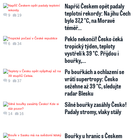
Napříč Českem opět padaly
teplotní rekordy: Na jihu Čech
9
19
bylo 37,2 °C, na Moravě
téměř…
Peklo nekončí! Česko čeká
6
34
tropický týden, teploty
vystřelí k 39 °C. Přijdou i
bouřky,…
Po bouřkách a ochlazení se
vrátí supertropy: Česko
9
37
sežehne až 39 °C, sledujte
radar Blesku
Silné bouřky zasáhly Česko!
Padaly stromy, vlaky stály
14
16
Bouřky u hranic s Českem