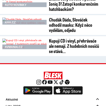
Ioniq 3! Zatopí konkurenčním
AUTO NOVINKY
hatchbackům?
Chudák Dáda, Slováček
AHA.CZ
odhodil masku: Když něco
vydělám, odjedu
Kupují CD i vinyl, přehrávače
ale nemají. Z hudebních nosičů
AVMANIA.CZ
se stává…
Aktuálně