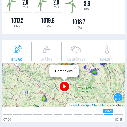
2.6
2.9
3.6
m/s
m/s
m/s
1017.2
1019.8
1018.7
hPa
hPa
hPa
RADAR
SRÁŽKY
OBLAČNOST
TEPLOTA
×
Chřenovice
Leaflet
| ©
OpenStreetMap
contributors
09:30
07:00
09:45