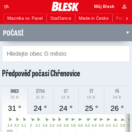
Můj Blesk
Macinka vs. Pavel
StarDance
Made in Česko
Festiva
POČASÍ
Předpověď počasí
Chřenovice
DNES
ZÍTRA
ST
ČT
PÁ
10. 8.
11. 8.
12. 8.
13. 8.
14. 8.
31 °
24 °
24 °
25 °
26 °
3.4
3.3
3.1
3
3.1
3.4
3.2
2.6
2.8
3.8
4.6
4.2
4.4
4.4
4.4
4.1
3.9
3.
m/s