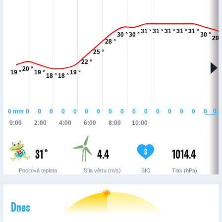
31 °
31 °
31 °
31 °
31 °
30 °
30 °
30 °
29 
28 °
25 °
22 °
20 °
19 °
19 °
19 °
18 °
18 °
0.2
0
mm
0
0
0
0
0
0
0
0
0
0
0
0
0
0
0
0
0:00
2:00
4:00
6:00
8:00
10:00
31 °
4.4
1014.4
3
Pocitová teplota
Síla větru (m/s)
BIO
Tlak (hPa)
Dnes