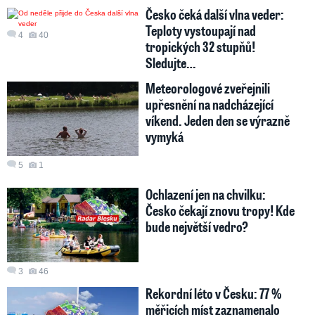
Česko čeká další vlna veder:
Teploty vystoupají nad
4
40
tropických 32 stupňů!
Sledujte…
Meteorologové zveřejnili
upřesnění na nadcházející
víkend. Jeden den se výrazně
vymyká
5
1
Ochlazení jen na chvilku:
Česko čekají znovu tropy! Kde
bude největší vedro?
3
46
Rekordní léto v Česku: 77 %
měřicích míst zaznamenalo