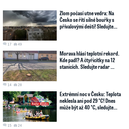
Zlom počasí utne vedra: Na
Česko se řítí silné bouřky s
přívalovými dešti! Sledujte…
17
49
Morava hlásí teplotní rekord.
Kde padl? A čtyřicítky na 12
stanicích. Sledujte radar …
14
28
Extrémní noc v Česku: Teplota
neklesla ani pod 29 °C! Dnes
může být až 40 °C, sledujte…
15
24