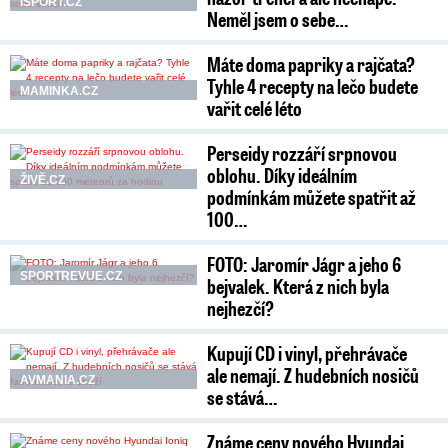
ISPORT.CZ
Neměl jsem o sebe…
Máte doma papriky a rajčata?
Tyhle 4 recepty na lečo budete
MAMINKA.CZ
vařit celé léto
Perseidy rozzáří srpnovou
oblohu. Díky ideálním
ŽIVĚ.CZ
podmínkám můžete spatřit až
100…
FOTO: Jaromír Jágr a jeho 6
SPORTREVUE.CZ
bejvalek. Která z nich byla
nejhezčí?
Kupují CD i vinyl, přehrávače
ale nemají. Z hudebních nosičů
AVMANIA.CZ
se stává…
Známe ceny nového Hyundai