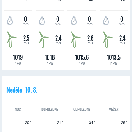
0
0
0
0
mm
mm
mm
mm
2.5
2.4
2.8
2.4
m/s
m/s
m/s
m/s
1019
1018
1015.6
1013.5
hPa
hPa
hPa
hPa
Neděle 16. 8.
NOC
DOPOLEDNE
ODPOLEDNE
VEČER
20 °
21 °
34 °
28 °