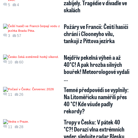
zabíjely. Tragédie v divadle ve
5
4
skalách
Požáry ve Francii: Čeští hasiči
chrání i Clooneyho vilu,
3
57
tankují z Pittova jezírka
Nejdřív pekelná výheň a až
10
60
40°C! A pak hrozba silných
bouřek! Meteorologové vydali
…
Temné předpovědi se vyplnily:
11
26
Na Litoměřicku naměřili přes
40 °C! Kde všude padly
rekordy?
Tropy v Česku: V pátek 40
11
28
°C?! Dorazí vlna extrémních
veder, sledujte radar Blesku