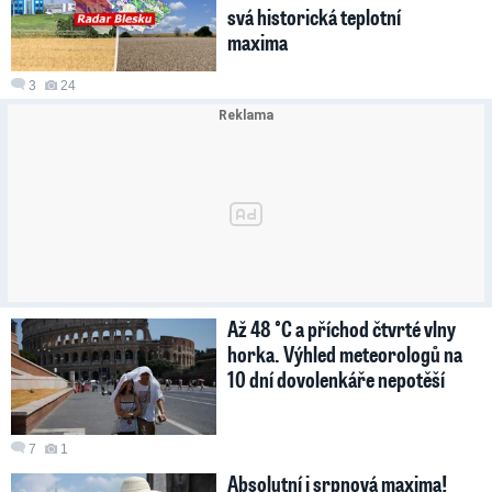
svá historická teplotní
maxima
3
24
Až 48 °C a příchod čtvrté vlny
horka. Výhled meteorologů na
10 dní dovolenkáře nepotěší
7
1
Absolutní i srpnová maxima!