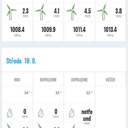
2.3
4.1
4.5
3.8
m/s
m/s
m/s
m/s
1008.4
1009.9
1011.4
1013.4
hPa
hPa
hPa
hPa
Středa 19. 8.
NOC
DOPOLEDNE
ODPOLEDNE
VEČER
14 °
15 °
22 °
0
0
notfo
und
mm
mm
mm