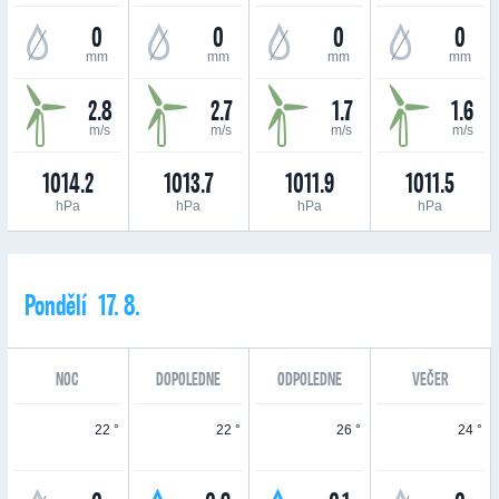
0
0
0
0
mm
mm
mm
mm
2.8
2.7
1.7
1.6
m/s
m/s
m/s
m/s
1014.2
1013.7
1011.9
1011.5
hPa
hPa
hPa
hPa
Pondělí 17. 8.
NOC
DOPOLEDNE
ODPOLEDNE
VEČER
22 °
22 °
26 °
24 °