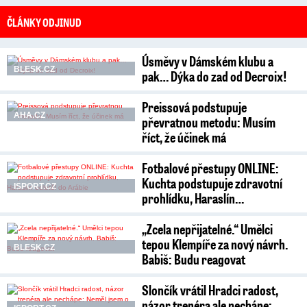
ČLÁNKY ODJINUD
Úsměvy v Dámském klubu a
BLESK.CZ
pak… Dýka do zad od Decroix!
Preissová podstupuje
AHA.CZ
převratnou metodu: Musím
říct, že účinek má
Fotbalové přestupy ONLINE:
Kuchta podstupuje zdravotní
ISPORT.CZ
prohlídku, Haraslín…
„Zcela nepřijatelné.“ Umělci
tepou Klempíře za nový návrh.
BLESK.CZ
Babiš: Budu reagovat
Slončík vrátil Hradci radost,
názor trenéra ale nechápe: