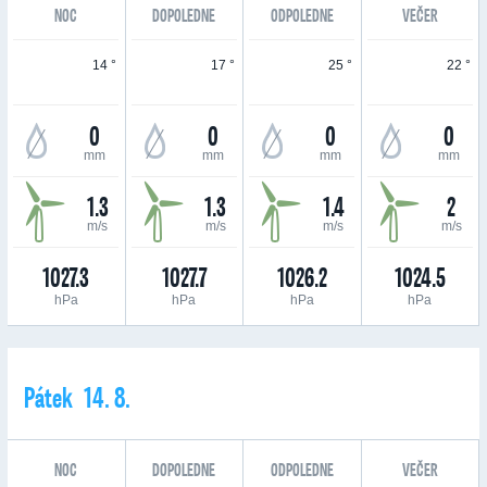
NOC
DOPOLEDNE
ODPOLEDNE
VEČER
14 °
17 °
25 °
22 °
0
0
0
0
mm
mm
mm
mm
1.3
1.3
1.4
2
m/s
m/s
m/s
m/s
1027.3
1027.7
1026.2
1024.5
hPa
hPa
hPa
hPa
Pátek 14. 8.
NOC
DOPOLEDNE
ODPOLEDNE
VEČER