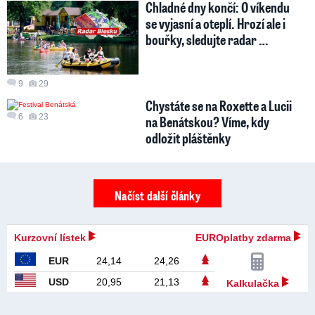
Chladné dny končí: O víkendu
se vyjasní a oteplí. Hrozí ale i
bouřky, sledujte radar …
9
29
Chystáte se na Roxette a Lucii
6
23
na Benátskou? Víme, kdy
odložit pláštěnky
Načíst další články
Kurzovní lístek
EUROplatby zdarma
EUR
24,14
24,26
USD
20,95
21,13
Kalkulačka