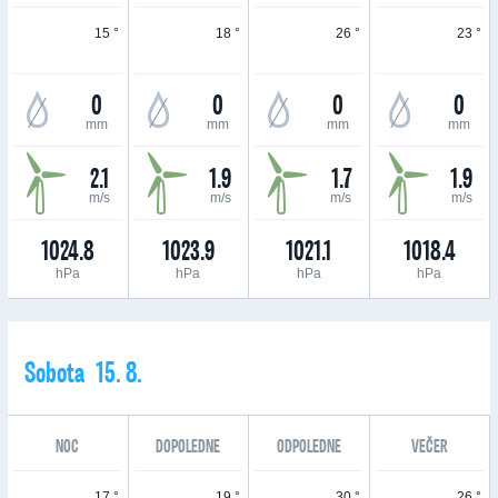
15 °
18 °
26 °
23 °
0
0
0
0
mm
mm
mm
mm
2.1
1.9
1.7
1.9
m/s
m/s
m/s
m/s
1024.8
1023.9
1021.1
1018.4
hPa
hPa
hPa
hPa
Sobota 15. 8.
NOC
DOPOLEDNE
ODPOLEDNE
VEČER
17 °
19 °
30 °
26 °