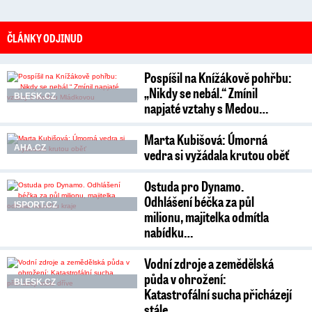
ČLÁNKY ODJINUD
Pospíšil na Knížákově pohřbu:
„Nikdy se nebál.“ Zmínil
BLESK.CZ
napjaté vztahy s Medou…
Marta Kubišová: Úmorná
AHA.CZ
vedra si vyžádala krutou oběť
Ostuda pro Dynamo.
Odhlášení béčka za půl
ISPORT.CZ
milionu, majitelka odmítla
nabídku…
Vodní zdroje a zemědělská
půda v ohrožení:
BLESK.CZ
Katastrofální sucha přicházejí
stále…