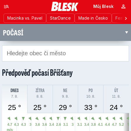
Můj Blesk
Macinka vs. Pavel
StarDance
Made in Česko
Festiva
POČASÍ
Předpověď počasí
Bříšťany
DNES
ZÍTRA
NE
PO
ÚT
7. 8.
8. 8.
9. 8.
10. 8.
11. 8.
25 °
25 °
29 °
33 °
24 °
4.7
4.3
4.3
3
3.6
3.6
3.4
2.6
3.1
3
3.1
3.4
3.8
4.1
4.4
4.7
5.2
5
m/s