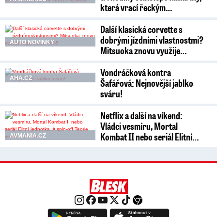
která vrací řeckým…
Další klasická corvette s
dobrými jízdními vlastnostmi?
AUTO NOVINKY
Mitsuoka znovu využije…
Vondráčková kontra
AHA.CZ
Šafářová: Nejnovější jablko
sváru!
Netflix a další na víkend:
Vládci vesmíru, Mortal
Kombat II nebo seriál Elitní…
AVMANIA.CZ