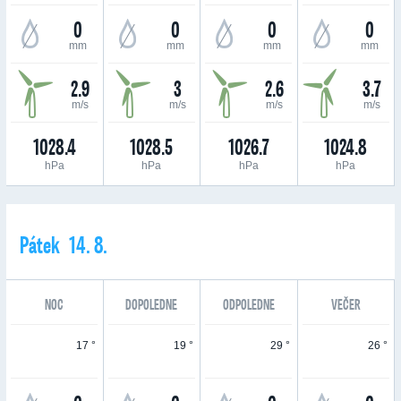
0
0
0
0
mm
mm
mm
mm
2.9
3
2.6
3.7
m/s
m/s
m/s
m/s
1028.4
1028.5
1026.7
1024.8
hPa
hPa
hPa
hPa
Pátek 14. 8.
NOC
DOPOLEDNE
ODPOLEDNE
VEČER
17 °
19 °
29 °
26 °