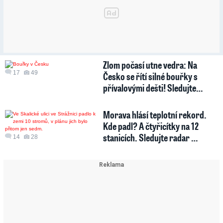
Zlom počasí utne vedra: Na
17
49
Česko se řítí silné bouřky s
přívalovými dešti! Sledujte…
Morava hlásí teplotní rekord.
Kde padl? A čtyřicítky na 12
stanicích. Sledujte radar …
14
28