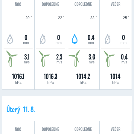
NOC
DOPOLEDNE
ODPOLEDNE
VEČER
20 °
22 °
33 °
25 °
0
0
0.4
0
mm
mm
mm
mm
3.1
2.3
3.6
0.4
m/s
m/s
m/s
m/s
1016.1
1016.3
1014.2
1014
hPa
hPa
hPa
hPa
Úterý 11. 8.
NOC
DOPOLEDNE
ODPOLEDNE
VEČER