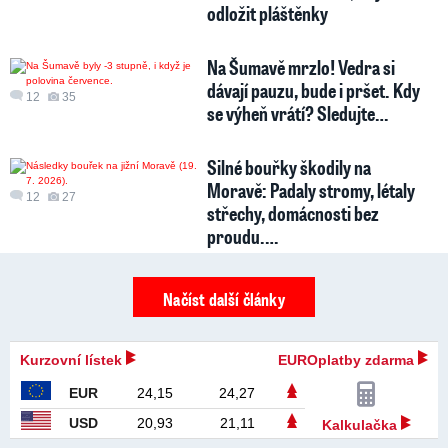
odložit pláštěnky
Na Šumavě mrzlo! Vedra si
dávají pauzu, bude i pršet. Kdy
12
35
se výheň vrátí? Sledujte…
Silné bouřky škodily na
Moravě: Padaly stromy, létaly
12
27
střechy, domácnosti bez
proudu.…
Načíst další články
Kurzovní lístek
EUROplatby zdarma
EUR
24,15
24,27
USD
20,93
21,11
Kalkulačka