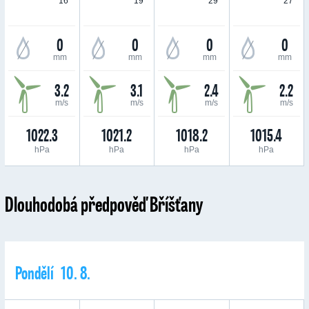
16 °
19 °
29 °
27 °
0
0
0
0
mm
mm
mm
mm
3.2
3.1
2.4
2.2
m/s
m/s
m/s
m/s
1022.3
1021.2
1018.2
1015.4
hPa
hPa
hPa
hPa
Dlouhodobá předpověď Bříšťany
Pondělí 10. 8.