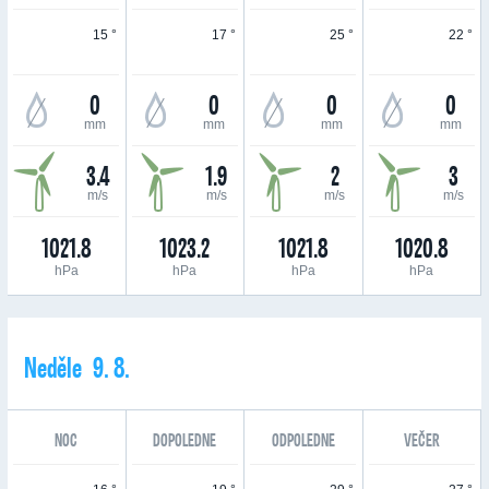
15 °
17 °
25 °
22 °
0
0
0
0
mm
mm
mm
mm
3.4
1.9
2
3
m/s
m/s
m/s
m/s
1021.8
1023.2
1021.8
1020.8
hPa
hPa
hPa
hPa
Neděle 9. 8.
NOC
DOPOLEDNE
ODPOLEDNE
VEČER