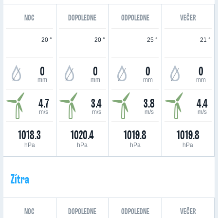
NOC
DOPOLEDNE
ODPOLEDNE
VEČER
20 °
20 °
25 °
21 °
0
0
0
0
mm
mm
mm
mm
4.7
3.4
3.8
4.4
m/s
m/s
m/s
m/s
1018.3
1020.4
1019.8
1019.8
hPa
hPa
hPa
hPa
Zítra
NOC
DOPOLEDNE
ODPOLEDNE
VEČER