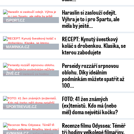
Haraslín si zaslouží odejít.
Výhra je to i pro Spartu, ale
ISPORT.CZ
měla by ještě…
RECEPT: Kynutý švestkový
koláč s drobenkou. Klasika, se
MAMINKA.CZ
kterou zabodujete
Perseidy rozzáří srpnovou
oblohu. Díky ideálním
ŽIVĚ.CZ
podmínkám můžete spatřit až
100…
FOTO: 41 žen známých
(ex)tenistů. Kdo má (nebo
SPORTREVUE.CZ
měl) doma největší kočku?
Recenze filmu Odyssea: Téměř
tři hodiny velkolepé filmařiny,
AVMANIA.CZ