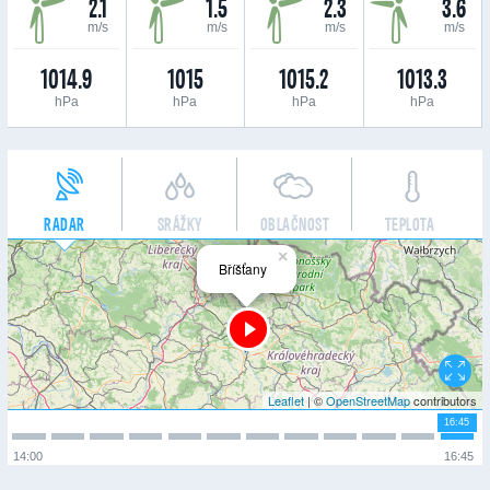
2.1
1.5
2.3
3.6
m/s
m/s
m/s
m/s
1014.9
1015
1015.2
1013.3
hPa
hPa
hPa
hPa
RADAR
SRÁŽKY
OBLAČNOST
TEPLOTA
×
Bříšťany
Leaflet
| ©
OpenStreetMap
contributors
16:45
14:00
16:45