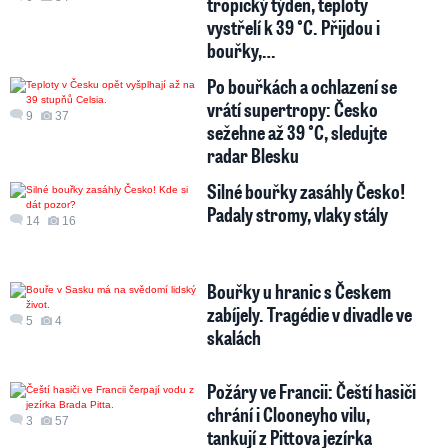
tropický týden, teploty
vystřelí k 39 °C. Přijdou i
bouřky,…
Po bouřkách a ochlazení se
vrátí supertropy: Česko
9
37
sežehne až 39 °C, sledujte
radar Blesku
Silné bouřky zasáhly Česko!
Padaly stromy, vlaky stály
14
16
Bouřky u hranic s Českem
zabíjely. Tragédie v divadle ve
5
4
skalách
Požáry ve Francii: Čeští hasiči
chrání i Clooneyho vilu,
3
57
tankují z Pittova jezírka