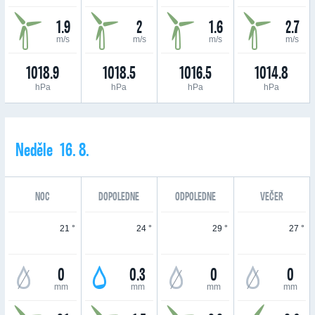
1.9
2
1.6
2.7
m/s
m/s
m/s
m/s
1018.9
1018.5
1016.5
1014.8
hPa
hPa
hPa
hPa
Neděle 16. 8.
NOC
DOPOLEDNE
ODPOLEDNE
VEČER
21 °
24 °
29 °
27 °
0
0.3
0
0
mm
mm
mm
mm