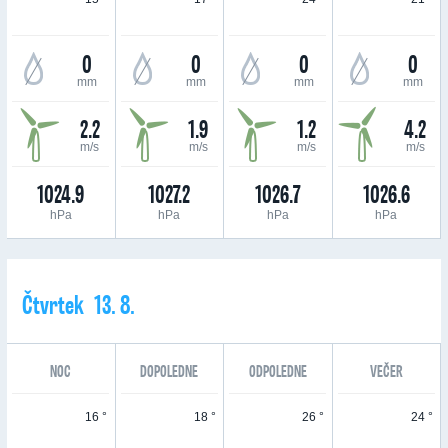
0
0
0
0
mm
mm
mm
mm
2.2
1.9
1.2
4.2
m/s
m/s
m/s
m/s
1024.9
1027.2
1026.7
1026.6
hPa
hPa
hPa
hPa
Čtvrtek 13. 8.
NOC
DOPOLEDNE
ODPOLEDNE
VEČER
16 °
18 °
26 °
24 °