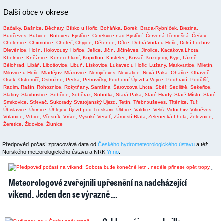
Další obce v okrese
Bačalky,
Bašnice,
Běchary,
Bílsko u Hořic,
Boháňka,
Borek,
Brada-Rybníček,
Březina,
Budčeves,
Bukvice,
Butoves,
Bystřice,
Cerekvice nad Bystřicí,
Červená Třemešná,
Češov,
Cholenice,
Chomutice,
Choteč,
Chyjice,
Dětenice,
Dílce,
Dobrá Voda u Hořic,
Dolní Lochov,
Dřevěnice,
Holín,
Holovousy,
Hořice,
Jeřice,
Jičín,
Jičíněves,
Jinolice,
Kacákova Lhota,
Kbelnice,
Kněžnice,
Konecchlumí,
Kopidlno,
Kostelec,
Kovač,
Kozojedy,
Kyje,
Lázně
Bělohrad,
Libáň,
Libošovice,
Libuň,
Lískovice,
Lukavec u Hořic,
Lužany,
Markvartice,
Miletín,
Milovice u Hořic,
Mladějov,
Mlázovice,
Nemyčeves,
Nevratice,
Nová Paka,
Ohařice,
Ohaveč,
Osek,
Ostroměř,
Ostružno,
Pecka,
Petrovičky,
Podhorní Újezd a Vojice,
Podhradí,
Podůlší,
Radim,
Rašín,
Rohoznice,
Rokytňany,
Samšina,
Šárovcova Lhota,
Sběř,
Sedliště,
Sekeřice,
Slatiny,
Slavhostice,
Sobčice,
Soběraz,
Sobotka,
Stará Paka,
Staré Hrady,
Staré Místo,
Staré
Smrkovice,
Střevač,
Sukorady,
Svatojanský Újezd,
Tetín,
Třebnouševes,
Třtěnice,
Tuř,
Úbislavice,
Údrnice,
Úhlejov,
Újezd pod Troskami,
Úlibice,
Valdice,
Veliš,
Vidochov,
Vitiněves,
Volanice,
Vrbice,
Vřesník,
Vršce,
Vysoké Veselí,
Zámostí-Blata,
Zelenecká Lhota,
Železnice,
Žeretice,
Židovice,
Žlunice
Předpověď počasí zpracovává data od
Českého hydrometeorologického ústavu
a též
Norského meteorologického ústavu a NRK
Yr.no
.
2
1
Meteorologové zveřejnili upřesnění na nadcházející
víkend. Jeden den se výrazně …