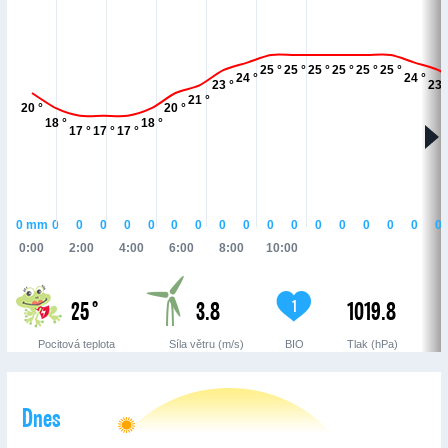
25 °
25 °
25 °
25 °
25 °
25 °
24 °
24 °
23 °
23 
21 °
20 °
20 °
18 °
18 °
17 °
17 °
17 °
0
mm
0
0
0
0
0
0
0
0
0
0
0
0
0
0
0
0
0
0:00
2:00
4:00
6:00
8:00
10:00
25 °
3.8
1019.8
1
Pocitová teplota
Síla větru (m/s)
BIO
Tlak (hPa)
Dnes