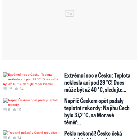
Extrémní noc v Česku: Teplota
neklesla ani pod 29 °C! Dnes
může být až 40 °C, sledujte…
15
24
Napříč Českem opět padaly
teplotní rekordy: Na jihu Čech
9
19
bylo 37,2 °C, na Moravě
téměř…
Peklo nekončí! Česko čeká
6
34