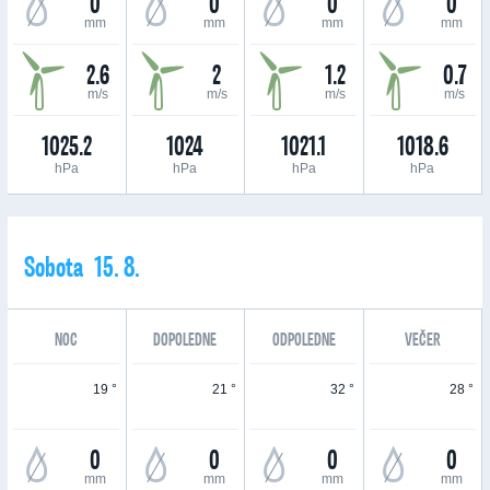
0
0
0
0
mm
mm
mm
mm
2.6
2
1.2
0.7
m/s
m/s
m/s
m/s
1025.2
1024
1021.1
1018.6
hPa
hPa
hPa
hPa
Sobota 15. 8.
NOC
DOPOLEDNE
ODPOLEDNE
VEČER
19 °
21 °
32 °
28 °
0
0
0
0
mm
mm
mm
mm