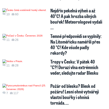
Nejdřív pekelná výheň a až
10
60
40°C! A pak hrozba silných
bouřek! Meteorologové vydali
…
Temné předpovědi se vyplnily:
11
26
Na Litoměřicku naměřili přes
40 °C! Kde všude padly
rekordy?
Tropy v Česku: V pátek 40
11
28
°C?! Dorazí vlna extrémních
veder, sledujte radar Blesku
Požár od blesku? Blesk od
požáru! Lesní ohně vytvářejí
7
117
vlastní bouřky i ohnivá
tornáda.…