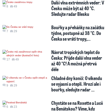
Další vlna extrémních veder: V
8
49
Česku může být až 40 °C.
Sledujte radar Blesku
Bouřky a přeháňky na začátku
7
29
týdne, postupně až 38 °C. Do
Česka se vrátí tropy,…
Návrat tropických teplot do
Česka: Přijde další vlna veder
17
49
až 40 °C! A možná přetrvá
déle
Chladné dny končí: O víkendu
se vyjasní a oteplí. Hrozí ale i
9
29
bouřky, sledujte radar …
Chystáte se na Roxette a Lucii
6
23
na Benátskou? Víme, kdy