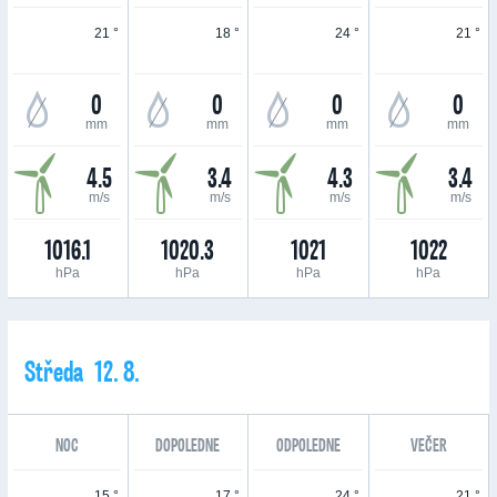
21 °
18 °
24 °
21 °
0
0
0
0
mm
mm
mm
mm
4.5
3.4
4.3
3.4
m/s
m/s
m/s
m/s
1016.1
1020.3
1021
1022
hPa
hPa
hPa
hPa
Středa 12. 8.
NOC
DOPOLEDNE
ODPOLEDNE
VEČER
15 °
17 °
24 °
21 °