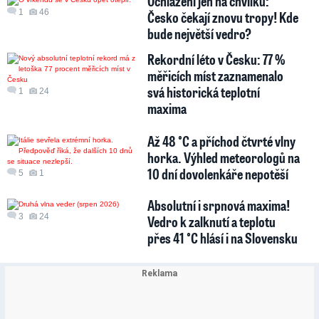
Ochlazení jen na chvilku:
1
46
Česko čekají znovu tropy! Kde
bude největší vedro?
Rekordní léto v Česku: 77 %
měřicích míst zaznamenalo
svá historická teplotní
1
24
maxima
Až 48 °C a příchod čtvrté vlny
horka. Výhled meteorologů na
10 dní dovolenkáře nepotěší
5
1
Absolutní i srpnová maxima!
3
24
Vedro k zalknutí a teplotu
přes 41 °C hlásí i na Slovensku