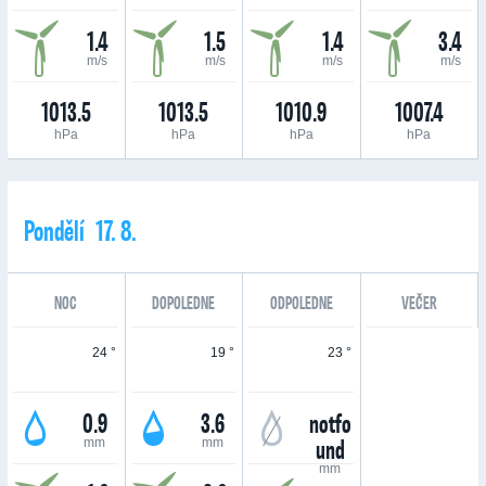
1.4
1.5
1.4
3.4
m/s
m/s
m/s
m/s
1013.5
1013.5
1010.9
1007.4
hPa
hPa
hPa
hPa
Pondělí 17. 8.
NOC
DOPOLEDNE
ODPOLEDNE
VEČER
24 °
19 °
23 °
0.9
3.6
notfo
und
mm
mm
mm