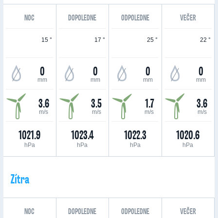
NOC
DOPOLEDNE
ODPOLEDNE
VEČER
15 °
17 °
25 °
22 °
0
0
0
0
mm
mm
mm
mm
3.6
3.5
1.7
3.6
m/s
m/s
m/s
m/s
1021.9
1023.4
1022.3
1020.6
hPa
hPa
hPa
hPa
Zítra
NOC
DOPOLEDNE
ODPOLEDNE
VEČER