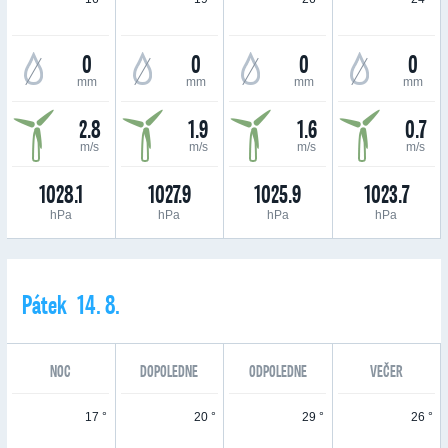
0
0
0
0
mm
mm
mm
mm
2.8
1.9
1.6
0.7
m/s
m/s
m/s
m/s
1028.1
1027.9
1025.9
1023.7
hPa
hPa
hPa
hPa
Pátek 14. 8.
NOC
DOPOLEDNE
ODPOLEDNE
VEČER
17 °
20 °
29 °
26 °