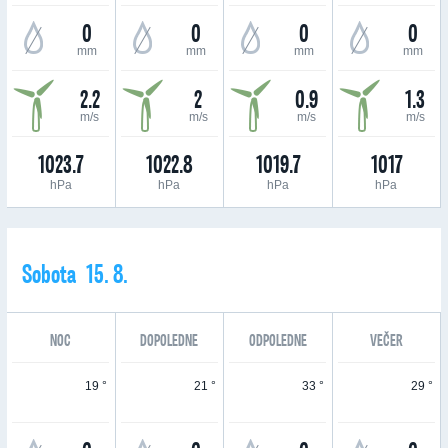
0
0
0
0
mm
mm
mm
mm
2.2
2
0.9
1.3
m/s
m/s
m/s
m/s
1023.7
1022.8
1019.7
1017
hPa
hPa
hPa
hPa
Sobota 15. 8.
NOC
DOPOLEDNE
ODPOLEDNE
VEČER
19 °
21 °
33 °
29 °