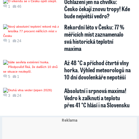
Ochlazení jen na chvilku:
1
46
Česko čekají znovu tropy! Kde
bude největší vedro?
Rekordní léto v Česku: 77 %
měřicích míst zaznamenalo
svá historická teplotní
1
24
maxima
Až 48 °C a příchod čtvrté vlny
horka. Výhled meteorologů na
10 dní dovolenkáře nepotěší
5
1
Absolutní i srpnová maxima!
3
24
Vedro k zalknutí a teplotu
přes 41 °C hlásí i na Slovensku