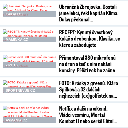
Ubráněná Zbrojovka. Dostali
jsme lekci, řekl kapitán Klíma.
ISPORT.CZ
Dulay překonal…
RECEPT: Kynutý švestkový
koláč s drobenkou. Klasika, se
MAMINKA.CZ
kterou zabodujete
Přimontoval 380 mikrofonů
na dron a teď s ním nahání
ŽIVĚ.CZ
komáry. Příští rok ho začne…
FOTO: Krásky z greenů. Klára
Spilková a 32 dalších
SPORTREVUE.CZ
nejhezčích (ex)golfistek na…
Netflix a další na víkend:
Vládci vesmíru, Mortal
Kombat II nebo seriál Elitní…
AVMANIA.CZ