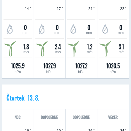
14 °
17 °
24 °
22 °
0
0
0
0
mm
mm
mm
mm
1.8
2.4
1.2
3.1
m/s
m/s
m/s
m/s
1025.9
1027.9
1027.2
1026.5
hPa
hPa
hPa
hPa
Čtvrtek 13. 8.
NOC
DOPOLEDNE
ODPOLEDNE
VEČER
16 °
19 °
26 °
24 °