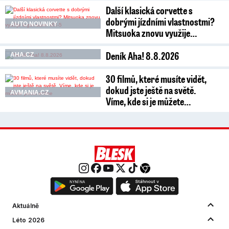
Další klasická corvette s
dobrými jízdními vlastnostmi?
AUTO NOVINKY
Mitsuoka znovu využije…
Deník Aha! 8.8.2026
AHA.CZ
30 filmů, které musíte vidět,
dokud jste ještě na světě.
AVMANIA.CZ
Víme, kde si je můžete…
Aktuálně
Léto 2026