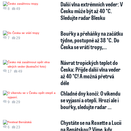
Další vlna extrémních veder: V
8
49
Česku může být až 40 °C.
Sledujte radar Blesku
Bouřky a přeháňky na začátku
7
29
týdne, postupně až 38 °C. Do
Česka se vrátí tropy,…
Návrat tropických teplot do
Česka: Přijde další vlna veder
17
49
až 40 °C! A možná přetrvá
déle
Chladné dny končí: O víkendu
se vyjasní a oteplí. Hrozí ale i
9
29
bouřky, sledujte radar …
Chystáte se na Roxette a Lucii
6
23
na Benátskou? Víme, kdy