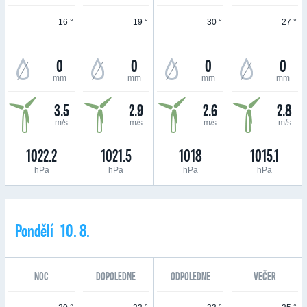
16 °
19 °
30 °
27 °
0
0
0
0
mm
mm
mm
mm
3.5
2.9
2.6
2.8
m/s
m/s
m/s
m/s
1022.2
1021.5
1018
1015.1
hPa
hPa
hPa
hPa
Pondělí 10. 8.
NOC
DOPOLEDNE
ODPOLEDNE
VEČER