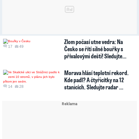
Zlom počasí utne vedra: Na
17
49
Česko se řítí silné bouřky s
přívalovými dešti! Sledujte…
Morava hlásí teplotní rekord.
Kde padl? A čtyřicítky na 12
stanicích. Sledujte radar …
14
28