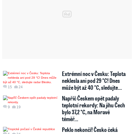
Extrémní noc v Česku: Teplota
neklesla ani pod 29 °C! Dnes
může být až 40 °C, sledujte…
15
24
Napříč Českem opět padaly
teplotní rekordy: Na jihu Čech
9
19
bylo 37,2 °C, na Moravě
téměř…
Peklo nekončí! Česko čeká