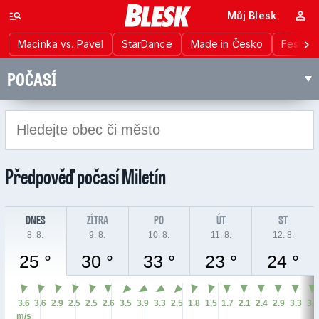
Můj Blesk
Macinka vs. Pavel
StarDance
Made in Česko
Festiva
POČASÍ
Předpověď počasí
Miletín
DNES
ZÍTRA
PO
ÚT
ST
8. 8.
9. 8.
10. 8.
11. 8.
12. 8.
25 °
30 °
33 °
23 °
24 °
3.6
3.6
2.9
2.5
2.5
2.6
3.5
3.9
3.3
2.5
1.8
1.5
1.7
2.1
2.4
2.9
3.3
3.
m/s