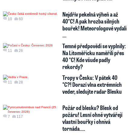
Nejdřív pekelná výheň a až
10
60
40°C! A pak hrozba silných
bouřek! Meteorologové vydali
…
Temné předpovědi se vyplnily:
11
26
Na Litoměřicku naměřili přes
40 °C! Kde všude padly
rekordy?
Tropy v Česku: V pátek 40
11
28
°C?! Dorazí vlna extrémních
veder, sledujte radar Blesku
Požár od blesku? Blesk od
požáru! Lesní ohně vytvářejí
7
117
vlastní bouřky i ohnivá
tornáda.…