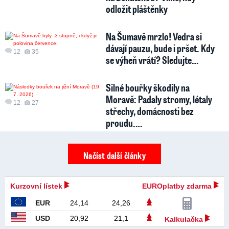
odložit pláštěnky
Na Šumavě mrzlo! Vedra si
dávají pauzu, bude i pršet. Kdy
12
35
se výheň vrátí? Sledujte…
Silné bouřky škodily na
Moravě: Padaly stromy, létaly
12
27
střechy, domácnosti bez
proudu.…
Načíst další články
Kurzovní lístek
EUROplatby zdarma
EUR
24,14
24,26
USD
20,92
21,1
Kalkulačka