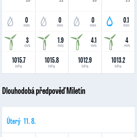
20 °
22 °
33 °
25 °
0
0
0
0.1
mm
mm
mm
mm
3
1.9
4.1
4
m/s
m/s
m/s
m/s
1015.7
1015.8
1012.9
1013.2
hPa
hPa
hPa
hPa
Dlouhodobá předpověď Miletín
Úterý 11. 8.