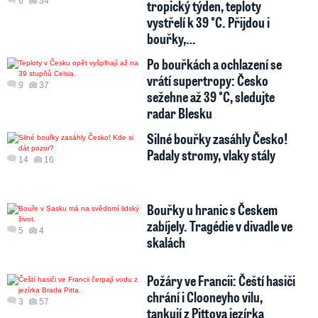
6
34
tropický týden, teploty
vystřelí k 39 °C. Přijdou i
bouřky,…
Po bouřkách a ochlazení se
vrátí supertropy: Česko
9
37
sežehne až 39 °C, sledujte
radar Blesku
Silné bouřky zasáhly Česko!
Padaly stromy, vlaky stály
14
16
Bouřky u hranic s Českem
zabíjely. Tragédie v divadle ve
5
4
skalách
Požáry ve Francii: Čeští hasiči
chrání i Clooneyho vilu,
3
57
tankují z Pittova jezírka