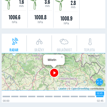
1.6
3.6
2.8
m/s
m/s
m/s
1006.6
1008.8
1008.9
hPa
hPa
hPa
RADAR
SRÁŽKY
OBLAČNOST
TEPLOTA
×
Miletín
Leaflet
| ©
OpenStreetMap
contributors
02:45
00:00
02:45