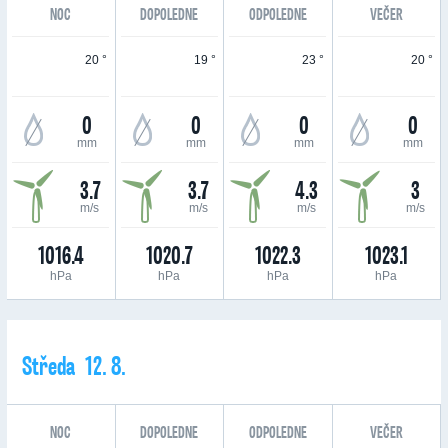
NOC
DOPOLEDNE
ODPOLEDNE
VEČER
20 °
19 °
23 °
20 °
0
0
0
0
mm
mm
mm
mm
3.7
3.7
4.3
3
m/s
m/s
m/s
m/s
1016.4
1020.7
1022.3
1023.1
hPa
hPa
hPa
hPa
Středa 12. 8.
NOC
DOPOLEDNE
ODPOLEDNE
VEČER