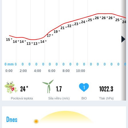
26 °
26 °
26 °
25 °
25 °
24 °
24 
23 °
22 °
21 °
19 °
17 °
15 °
14 °
14 °
14 °
13 °
13 °
0
mm
0
0
0
0
0
0
0
0
0
0
0
0
0
0
0
0
0
0:00
2:00
4:00
6:00
8:00
10:00
24 °
1.7
1022.3
1
Pocitová teplota
Síla větru (m/s)
BIO
Tlak (hPa)
Dnes