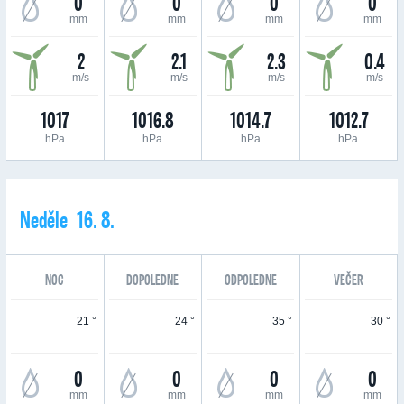
0
0
0
0
mm
mm
mm
mm
2
2.1
2.3
0.4
m/s
m/s
m/s
m/s
1017
1016.8
1014.7
1012.7
hPa
hPa
hPa
hPa
Neděle 16. 8.
NOC
DOPOLEDNE
ODPOLEDNE
VEČER
21 °
24 °
35 °
30 °
0
0
0
0
mm
mm
mm
mm