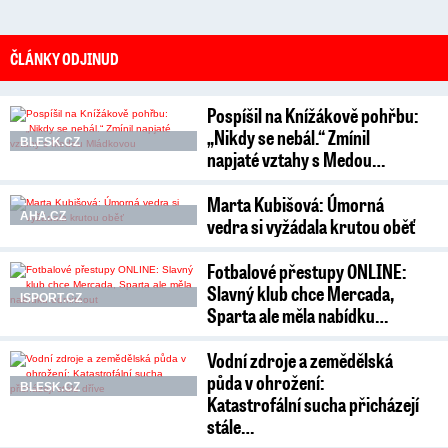
ČLÁNKY ODJINUD
Pospíšil na Knížákově pohřbu:
„Nikdy se nebál.“ Zmínil
BLESK.CZ
napjaté vztahy s Medou…
Marta Kubišová: Úmorná
AHA.CZ
vedra si vyžádala krutou oběť
Fotbalové přestupy ONLINE:
Slavný klub chce Mercada,
ISPORT.CZ
Sparta ale měla nabídku…
Vodní zdroje a zemědělská
půda v ohrožení:
BLESK.CZ
Katastrofální sucha přicházejí
stále…