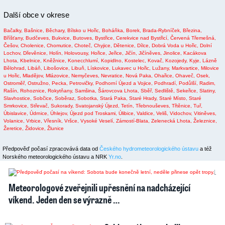
Další obce v okrese
Bačalky,
Bašnice,
Běchary,
Bílsko u Hořic,
Boháňka,
Borek,
Brada-Rybníček,
Březina,
Bříšťany,
Budčeves,
Bukvice,
Butoves,
Bystřice,
Cerekvice nad Bystřicí,
Červená Třemešná,
Češov,
Cholenice,
Chomutice,
Choteč,
Chyjice,
Dětenice,
Dílce,
Dobrá Voda u Hořic,
Dolní
Lochov,
Dřevěnice,
Holín,
Holovousy,
Hořice,
Jeřice,
Jičín,
Jičíněves,
Jinolice,
Kacákova
Lhota,
Kbelnice,
Kněžnice,
Konecchlumí,
Kopidlno,
Kostelec,
Kovač,
Kozojedy,
Kyje,
Lázně
Bělohrad,
Libáň,
Libošovice,
Libuň,
Lískovice,
Lukavec u Hořic,
Lužany,
Markvartice,
Milovice
u Hořic,
Mladějov,
Mlázovice,
Nemyčeves,
Nevratice,
Nová Paka,
Ohařice,
Ohaveč,
Osek,
Ostroměř,
Ostružno,
Pecka,
Petrovičky,
Podhorní Újezd a Vojice,
Podhradí,
Podůlší,
Radim,
Rašín,
Rohoznice,
Rokytňany,
Samšina,
Šárovcova Lhota,
Sběř,
Sedliště,
Sekeřice,
Slatiny,
Slavhostice,
Sobčice,
Soběraz,
Sobotka,
Stará Paka,
Staré Hrady,
Staré Místo,
Staré
Smrkovice,
Střevač,
Sukorady,
Svatojanský Újezd,
Tetín,
Třebnouševes,
Třtěnice,
Tuř,
Úbislavice,
Údrnice,
Úhlejov,
Újezd pod Troskami,
Úlibice,
Valdice,
Veliš,
Vidochov,
Vitiněves,
Volanice,
Vrbice,
Vřesník,
Vršce,
Vysoké Veselí,
Zámostí-Blata,
Zelenecká Lhota,
Železnice,
Žeretice,
Židovice,
Žlunice
Předpověď počasí zpracovává data od
Českého hydrometeorologického ústavu
a též
Norského meteorologického ústavu a NRK
Yr.no
.
2
1
Meteorologové zveřejnili upřesnění na nadcházející
víkend. Jeden den se výrazně …