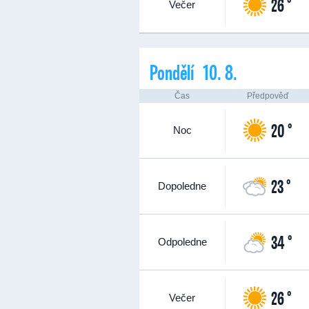
26 °
Večer
Pondělí 10. 8.
Čas
Předpověď
20 °
Noc
23 °
Dopoledne
34 °
Odpoledne
26 °
Večer