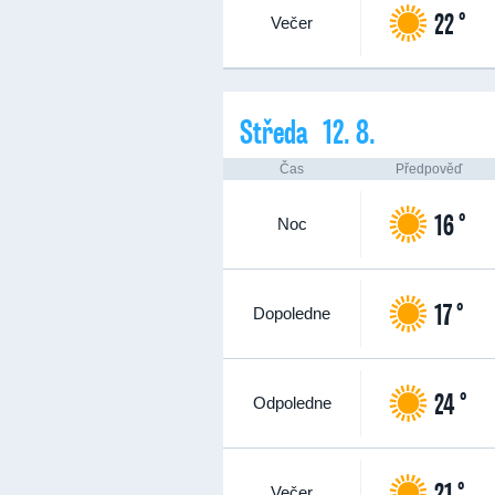
22 °
Večer
Středa 12. 8.
Čas
Předpověď
16 °
Noc
17 °
Dopoledne
24 °
Odpoledne
21 °
Večer