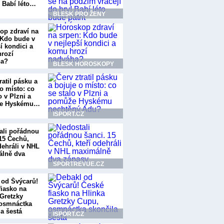
! Babí léto…
BLESK PRO ŽENY
op zdraví na
 Kdo bude v
í kondici a
rozí
ha?
BLESK HOROSKOPY
ratil pásku a
o místo: co
o v Plzni a
e Hyskému…
ISPORT.CZ
ali pořádnou
 15 Čechů,
dehráli v NHL
lně dva
SPORTREVUE.CZ
 od Švýcarů!
fiasko na
 Gretzky
osmnáctka
a šestá
ISPORT.CZ