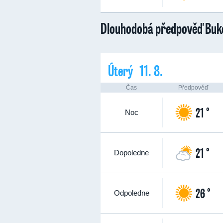
Dlouhodobá předpověď Buk
Úterý 11. 8.
Čas
Předpověď
21 °
Noc
21 °
Dopoledne
26 °
Odpoledne