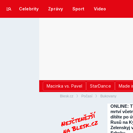
Celebrity
Zprávy
Sport
Video
Macinka vs. Pavel
StarDance
Made i
Blesk.cz
Počasí
Bukovany
ONLINE: T
mrtví včet
dítěte po 
Rusů na Ky
Zelenskyj 
Srbsku