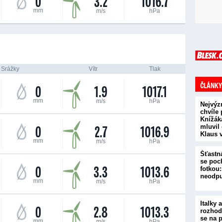
0
3.2
1016.7
mm
m/s
hPa
Srážky
Vítr
Tlak
ČLÁNKY
0
1.9
1017.1
mm
m/s
hPa
Nejvýz
chvíle
Knížák
0
2.7
1016.9
mluvil
Klaus 
mm
m/s
hPa
Šťastn
se poc
0
3.3
1013.6
fotkou:
neodpu
mm
m/s
hPa
Italky
0
2.8
1013.3
rozhodl
se na 
mm
m/s
hPa