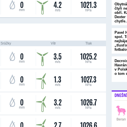
0
4.2
1021.3
Obytná
čtyři n
mm
m/s
hPa
obří. 
Dexter 
chytře
Pavel 
spol. T
nejbáj
Srážky
Vítr
Tlak
„tlusť
fotbal
0
3.5
1025.2
Decroi
mm
m/s
hPa
Havrán
v Pols
o tom
0
1.3
1027.3
mm
m/s
hPa
DNEŠN
0
3.2
1026.7
mm
m/s
hPa
Beran
0
2.7
1026.6