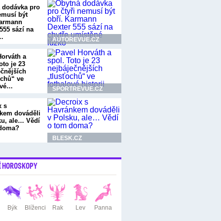
 dodávka pro
emusí být
Karmann
555 sází na
…
AUTOREVUE.CZ
Horváth a
oto je 23
ečnějších
ochů“ ve
ové…
SPORTREVUE.CZ
x s
kem dováděli
ku, ale… Vědí
 doma?
BLESK.CZ
Í HOROSKOPY
Býk
Blíženci
Rak
Lev
Panna