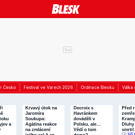
n Česko
Festival ve Varech 2026
Ordinace Blesku
Válka 
ři
Krvavý útok na
Decroix s
Před 
ně
Jaromíra
Havránkem
zemřel
útoku
Soukupa:
dováděli v
Kramp
jev a
Agátina reakce
Polsku, ale…
Dluhy 
v
na zmlácení
Vědí o tom
smrti!
jejího ex! A co
doma?