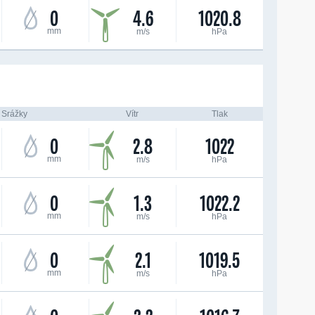
0
4.6
1020.8
mm
m/s
hPa
Srážky
Vítr
Tlak
0
2.8
1022
mm
m/s
hPa
0
1.3
1022.2
mm
m/s
hPa
0
2.1
1019.5
mm
m/s
hPa