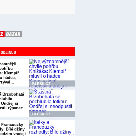
 ODJINUD
namnější
 pohřbu
a: Klempíř
 o hádce,
vzýval…
BLESK.CZ
á Brzobohatá
hlubila
 Ondřej si
stil rýpanec
BLESK.CZ
 a Francouzky
y: Bílé džíny
podzim vracejí