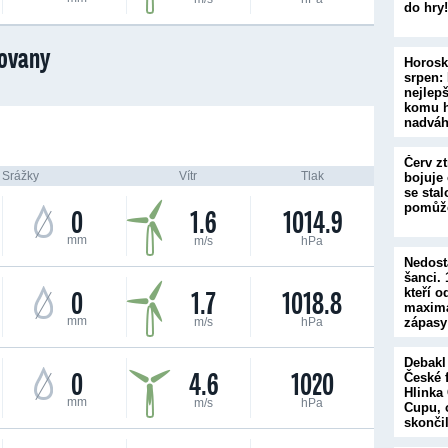
do hry
ovany
Horosk
srpen:
nejlepš
komu h
nadvá
Červ zt
Srážky
Vítr
Tlak
bojuje 
se stal
pomůž
0
1.6
1014.9
mm
m/s
hPa
Nedost
šanci.
0
1.7
1018.8
kteří o
maximá
mm
m/s
hPa
zápasy
Debakl
0
4.6
1020
České 
Hlinka
mm
m/s
hPa
Cupu, 
skončil