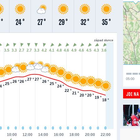
 °
24 °
27 °
29 °
32 °
35 °
západ slunce
4
3.5
3.3
2.7
2.7
3.3
4.2
4.1
4.8
4.6
4.9
4.6
4.5
4.3
3.6
05:00
27 °
27 °
26 °
26 °
26 °
25 °
25 °
4 °
24 °
22 °
JDI NA
21 °
20 °
20 °
19 °
18 °
0
0
0
0
0
0
0
0
0
0
0
0
0
0
0
10:00
12:00
14:00
16:00
18:00
20:00
22:00