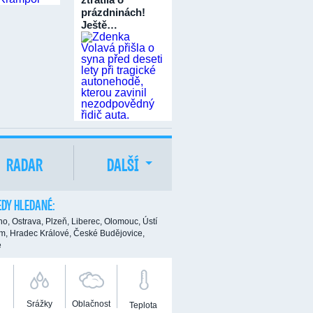
prázdninách!
Ještě…
RADAR
DALŠÍ
DY HLEDANÉ:
no,
Ostrava,
Plzeň,
Liberec,
Olomouc,
Ústí
m,
Hradec Králové,
České Budějovice,
e
Srážky
Oblačnost
Teplota