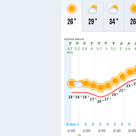
26 °
29 °
34 °
26
východ slunce
4.7
5.2
5.8
6
5.7
5
5.1
5
4.6
m/s
2
23 °
21 °
19 °
18 °
18 °
18 °
17 °
17 °
16 °
0
mm
0
0
0
0
0
0
0
0
0:00
2:00
4:00
6:00
8:00