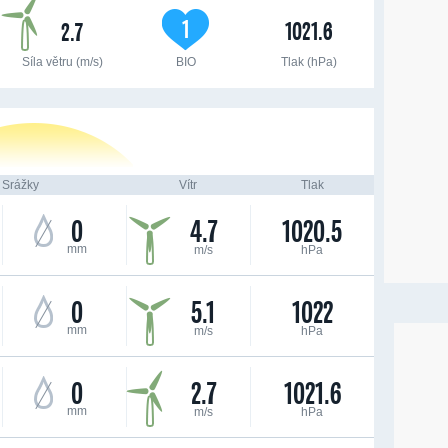
1
1021.6
2.7
Síla větru (m/s)
BIO
Tlak (hPa)
Srážky
Vítr
Tlak
0
4.7
1020.5
mm
m/s
hPa
0
5.1
1022
mm
m/s
hPa
0
2.7
1021.6
mm
m/s
hPa