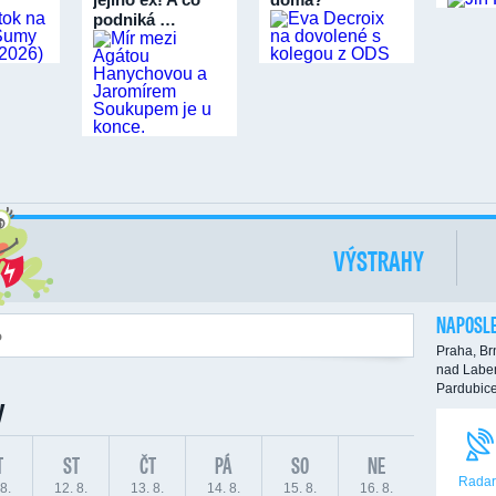
podniká …
VÝSTRAHY
NAPOSLE
Praha,
Br
nad Labe
Pardubic
y
T
ST
ČT
PÁ
SO
NE
Radar
8.
12. 8.
13. 8.
14. 8.
15. 8.
16. 8.