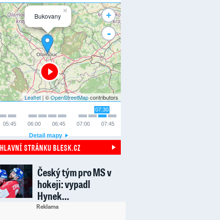
×
+
Bukovany
-
Leaflet
| ©
OpenStreetMap
contributors
07:30
05:45
06:00
06:45
07:00
07:45
Detail mapy
 HLAVNÍ STRÁNKU BLESK.CZ
Český tým pro MS v
hokeji: vypadl
Hynek…