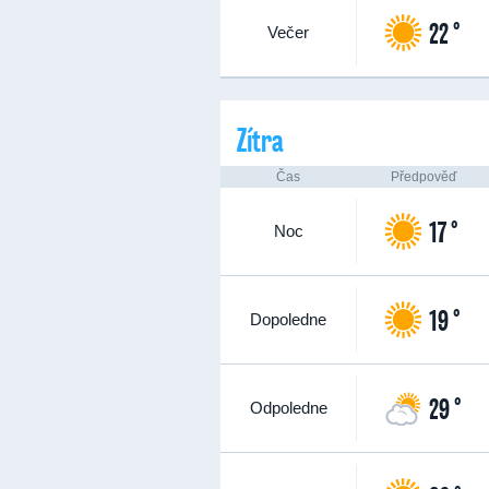
22 °
Večer
Zítra
Čas
Předpověď
17 °
Noc
19 °
Dopoledne
29 °
Odpoledne