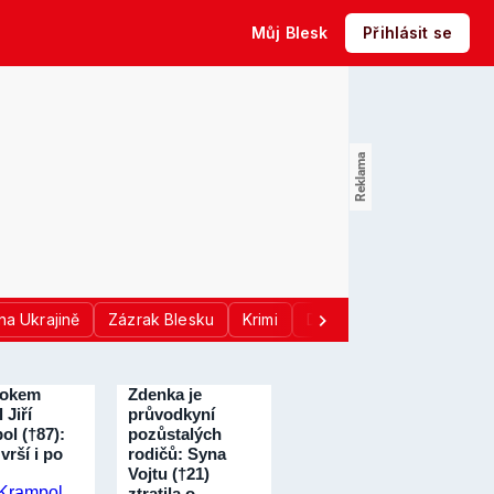
Můj Blesk
Přihlásit se
na Ukrajině
Zázrak Blesku
Krimi
Donald Trump
Sport
rokem
Zdenka je
 Jiří
průvodkyní
ol (†87):
pozůstalých
vrší i po
rodičů: Syna
Vojtu (†21)
ztratila o