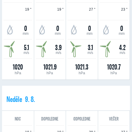
19 °
19 °
27 °
23 °
0
0
0
0
mm
mm
mm
mm
5.1
3.9
3.1
4.2
m/s
m/s
m/s
m/s
1020
1021.9
1021.3
1020.7
hPa
hPa
hPa
hPa
Neděle 9. 8.
NOC
DOPOLEDNE
ODPOLEDNE
VEČER