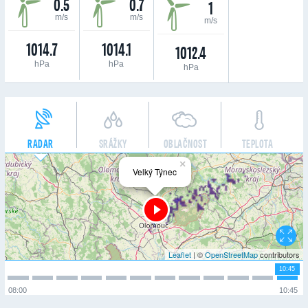
0.5
0.7
1
m/s
m/s
m/s
1014.7
1014.1
1012.4
hPa
hPa
hPa
RADAR
SRÁŽKY
OBLAČNOST
TEPLOTA
×
Velký Týnec
Leaflet
| ©
OpenStreetMap
contributors
10:45
08:00
10:45