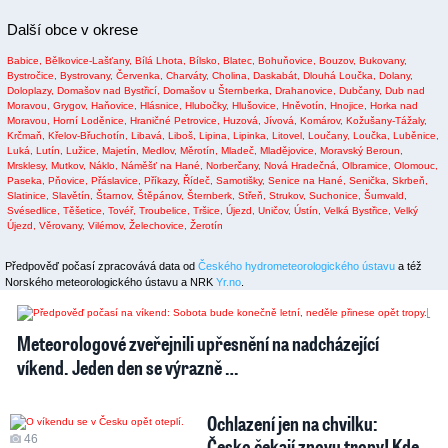
Další obce v okrese
Babice,
Bělkovice-Lašťany,
Bílá Lhota,
Bílsko,
Blatec,
Bohuňovice,
Bouzov,
Bukovany,
Bystročice,
Bystrovany,
Červenka,
Charváty,
Cholina,
Daskabát,
Dlouhá Loučka,
Dolany,
Doloplazy,
Domašov nad Bystřicí,
Domašov u Šternberka,
Drahanovice,
Dubčany,
Dub nad
Moravou,
Grygov,
Haňovice,
Hlásnice,
Hlubočky,
Hlušovice,
Hněvotín,
Hnojice,
Horka nad
Moravou,
Horní Loděnice,
Hraničné Petrovice,
Huzová,
Jívová,
Komárov,
Kožušany-Tážaly,
Krčmaň,
Křelov-Břuchotín,
Libavá,
Liboš,
Lipina,
Lipinka,
Litovel,
Loučany,
Loučka,
Luběnice,
Luká,
Lutín,
Lužice,
Majetín,
Medlov,
Měrotín,
Mladeč,
Mladějovice,
Moravský Beroun,
Mrsklesy,
Mutkov,
Náklo,
Náměšť na Hané,
Norberčany,
Nová Hradečná,
Olbramice,
Olomouc,
Paseka,
Pňovice,
Přáslavice,
Příkazy,
Řídeč,
Samotišky,
Senice na Hané,
Senička,
Skrbeň,
Slatinice,
Slavětín,
Štarnov,
Štěpánov,
Šternberk,
Střeň,
Strukov,
Suchonice,
Šumvald,
Svésedlice,
Těšetice,
Tovéř,
Troubelice,
Tršice,
Újezd,
Uničov,
Ústín,
Velká Bystřice,
Velký
Újezd,
Věrovany,
Vilémov,
Želechovice,
Žerotín
Předpověď počasí zpracovává data od
Českého hydrometeorologického ústavu
a též
Norského meteorologického ústavu a NRK
Yr.no
.
1
Meteorologové zveřejnili upřesnění na nadcházející
víkend. Jeden den se výrazně …
Ochlazení jen na chvilku:
46
Česko čekají znovu tropy! Kde