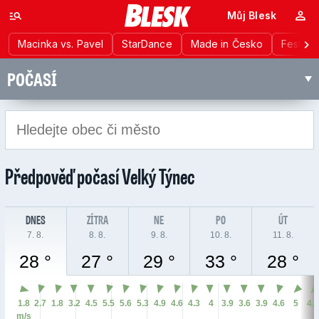
Můj Blesk
Macinka vs. Pavel
StarDance
Made in Česko
Festiva
POČASÍ
Předpověď počasí
Velký Týnec
DNES
ZÍTRA
NE
PO
ÚT
7. 8.
8. 8.
9. 8.
10. 8.
11. 8.
28 °
27 °
29 °
33 °
28 °
1.8
2.7
1.8
3.2
4.5
5.5
5.6
5.3
4.9
4.6
4.3
4
3.9
3.6
3.9
4.6
5
4.
m/s