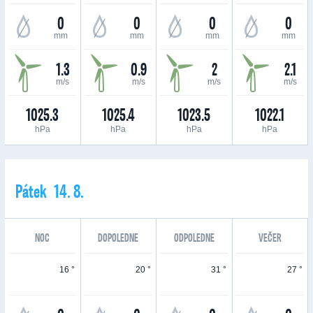
0
0
0
0
mm
mm
mm
mm
1.3
0.9
2
2.1
m/s
m/s
m/s
m/s
1025.3
1025.4
1023.5
1022.1
hPa
hPa
hPa
hPa
Pátek 14. 8.
NOC
DOPOLEDNE
ODPOLEDNE
VEČER
16 °
20 °
31 °
27 °