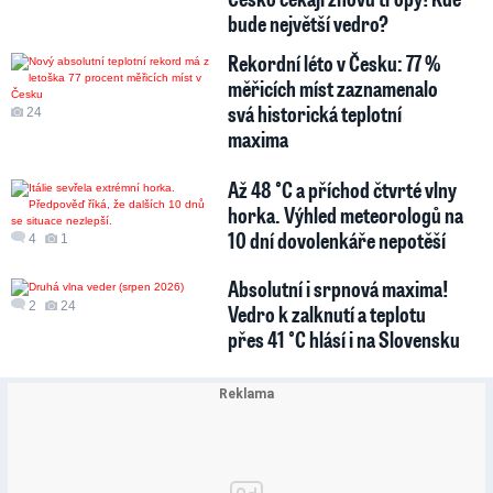
bude největší vedro?
Rekordní léto v Česku: 77 %
měřicích míst zaznamenalo
svá historická teplotní
24
maxima
Až 48 °C a příchod čtvrté vlny
horka. Výhled meteorologů na
10 dní dovolenkáře nepotěší
4
1
Absolutní i srpnová maxima!
2
24
Vedro k zalknutí a teplotu
přes 41 °C hlásí i na Slovensku