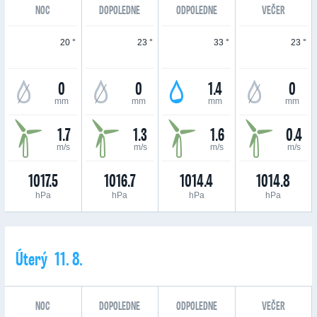
NOC
DOPOLEDNE
ODPOLEDNE
VEČER
20 °
23 °
33 °
23 °
0
0
1.4
0
mm
mm
mm
mm
1.7
1.3
1.6
0.4
m/s
m/s
m/s
m/s
1017.5
1016.7
1014.4
1014.8
hPa
hPa
hPa
hPa
Úterý 11. 8.
NOC
DOPOLEDNE
ODPOLEDNE
VEČER