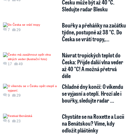
8
49
Česku může být až 40 °C.
Sledujte radar Blesku
Bouřky a přeháňky na začátku
7
29
týdne, postupně až 38 °C. Do
Česka se vrátí tropy,…
Návrat tropických teplot do
Česka: Přijde další vlna veder
17
49
až 40 °C! A možná přetrvá
déle
Chladné dny končí: O víkendu
se vyjasní a oteplí. Hrozí ale i
9
29
bouřky, sledujte radar …
Chystáte se na Roxette a Lucii
6
23
na Benátskou? Víme, kdy
odložit pláštěnky