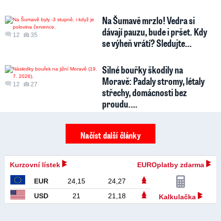
Na Šumavě mrzlo! Vedra si
dávají pauzu, bude i pršet. Kdy
12
35
se výheň vrátí? Sledujte…
Silné bouřky škodily na
Moravě: Padaly stromy, létaly
12
27
střechy, domácnosti bez
proudu.…
Načíst další články
Kurzovní lístek
EUROplatby zdarma
EUR
24,15
24,27
USD
21
21,18
Kalkulačka