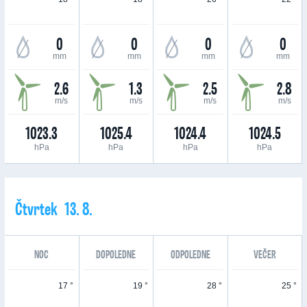
0
0
0
0
mm
mm
mm
mm
2.6
1.3
2.5
2.8
m/s
m/s
m/s
m/s
1023.3
1025.4
1024.4
1024.5
hPa
hPa
hPa
hPa
Čtvrtek 13. 8.
NOC
DOPOLEDNE
ODPOLEDNE
VEČER
17 °
19 °
28 °
25 °