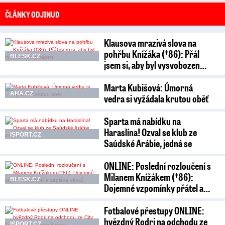
ČLÁNKY ODJINUD
Klausova mrazivá slova na
pohřbu Knížáka (†86): Přál
BLESK.CZ
jsem si, aby byl vysvobozen…
Marta Kubišová: Úmorná
AHA.CZ
vedra si vyžádala krutou oběť
Sparta má nabídku na
Haraslína! Ozval se klub ze
ISPORT.CZ
Saúdské Arábie, jedná se
ONLINE: Poslední rozloučení s
Milanem Knížákem (†86):
BLESK.CZ
Dojemné vzpomínky přátel a…
Fotbalové přestupy ONLINE:
hvězdný Rodri na odchodu ze
ISPORT.CZ