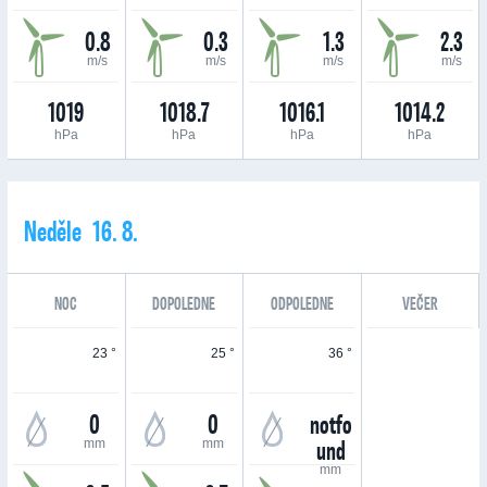
0.8
0.3
1.3
2.3
m/s
m/s
m/s
m/s
1019
1018.7
1016.1
1014.2
hPa
hPa
hPa
hPa
Neděle 16. 8.
NOC
DOPOLEDNE
ODPOLEDNE
VEČER
23 °
25 °
36 °
0
0
notfo
und
mm
mm
mm