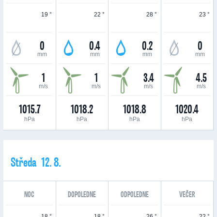
19 °
22 °
28 °
23 °
0
0.4
0.2
0
mm
mm
mm
mm
1
1
3.4
4.5
m/s
m/s
m/s
m/s
1015.7
1018.2
1018.8
1020.4
hPa
hPa
hPa
hPa
Středa 12. 8.
NOC
DOPOLEDNE
ODPOLEDNE
VEČER
18 °
18 °
26 °
22 °