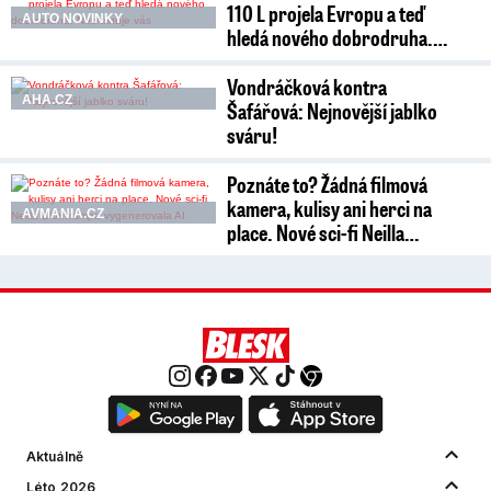
110 L projela Evropu a teď
AUTO NOVINKY
hledá nového dobrodruha.…
Vondráčková kontra
AHA.CZ
Šafářová: Nejnovější jablko
sváru!
Poznáte to? Žádná filmová
kamera, kulisy ani herci na
AVMANIA.CZ
place. Nové sci-fi Neilla…
Aktuálně
Léto 2026