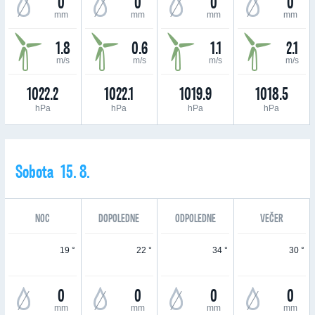
0
0
0
0
mm
mm
mm
mm
1.8
0.6
1.1
2.1
m/s
m/s
m/s
m/s
1022.2
1022.1
1019.9
1018.5
hPa
hPa
hPa
hPa
Sobota 15. 8.
NOC
DOPOLEDNE
ODPOLEDNE
VEČER
19 °
22 °
34 °
30 °
0
0
0
0
mm
mm
mm
mm