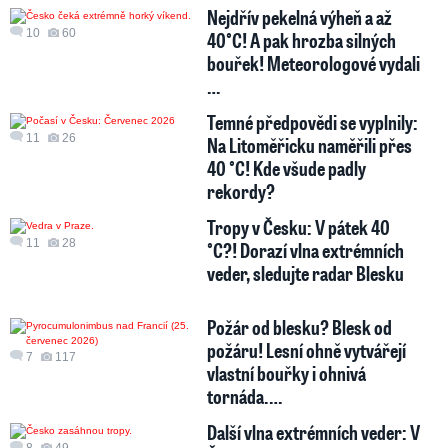
Nejdřív pekelná výheň a až
10
60
40°C! A pak hrozba silných
bouřek! Meteorologové vydali
…
Temné předpovědi se vyplnily:
11
26
Na Litoměřicku naměřili přes
40 °C! Kde všude padly
rekordy?
Tropy v Česku: V pátek 40
11
28
°C?! Dorazí vlna extrémních
veder, sledujte radar Blesku
Požár od blesku? Blesk od
požáru! Lesní ohně vytvářejí
7
117
vlastní bouřky i ohnivá
tornáda.…
Další vlna extrémních veder: V