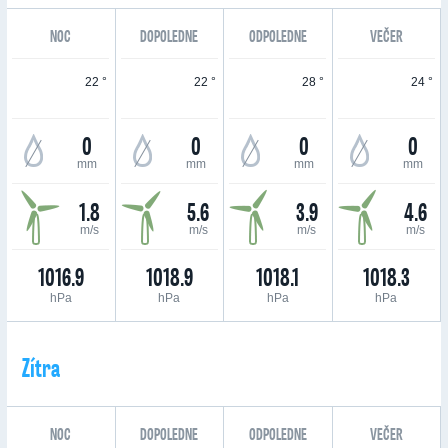
NOC
DOPOLEDNE
ODPOLEDNE
VEČER
22 °
22 °
28 °
24 °
0
0
0
0
mm
mm
mm
mm
1.8
5.6
3.9
4.6
m/s
m/s
m/s
m/s
1016.9
1018.9
1018.1
1018.3
hPa
hPa
hPa
hPa
Zítra
NOC
DOPOLEDNE
ODPOLEDNE
VEČER