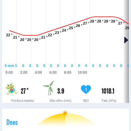
28 °
28 °
28 °
28 °
27 °
27 °
26 °
25 °
25 
24 °
23 °
22 °
22 °
21 °
21 °
20 °
20 °
20 °
0
mm
0
0
0
0
0
0
0
0
0
0
0
0
0
0
0
0
0
0:00
2:00
4:00
6:00
8:00
10:00
27 °
3.9
1018.1
1
Pocitová teplota
Síla větru (m/s)
BIO
Tlak (hPa)
Dnes