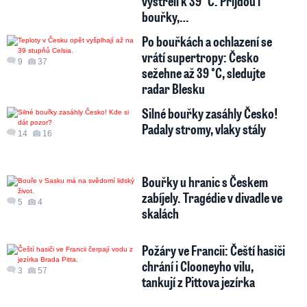
vystřelí k 39 °C. Přijdou i
bouřky,…
Po bouřkách a ochlazení se
vrátí supertropy: Česko
9
37
sežehne až 39 °C, sledujte
radar Blesku
Silné bouřky zasáhly Česko!
Padaly stromy, vlaky stály
14
16
Bouřky u hranic s Českem
zabíjely. Tragédie v divadle ve
5
4
skalách
Požáry ve Francii: Čeští hasiči
chrání i Clooneyho vilu,
3
57
tankují z Pittova jezírka