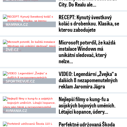
City. Do Realu ale…
RECEPT: Kynutý švestkový
koláč s drobenkou. Klasika, se
MAMINKA.CZ
kterou zabodujete
Microsoft potvrdil, že každá
instalace Windows má
ŽIVĚ.CZ
unikátní sledovač, který
nelze…
VIDEO: Legendární „Žvejka“ a
dalších 8 nezapomenutelných
SPORTREVUE.CZ
reklam Jaromíra Jágra
Nejlepší filmy o kung-fu a
asijských bojových uměních.
Létající kopance, údery…
AVMANIA.CZ
Perfektně udržovaná Škoda