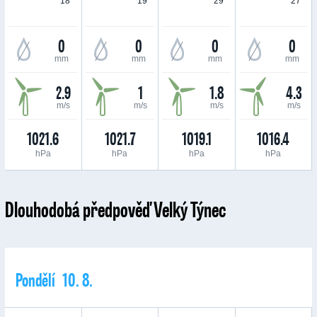
18 °
19 °
29 °
27 °
0
0
0
0
mm
mm
mm
mm
2.9
1
1.8
4.3
m/s
m/s
m/s
m/s
1021.6
1021.7
1019.1
1016.4
hPa
hPa
hPa
hPa
Dlouhodobá předpověď Velký Týnec
Pondělí 10. 8.