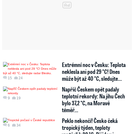
Extrémní noc v Česku: Teplota
neklesla ani pod 29 °C! Dnes
může být až 40 °C, sledujte…
15
24
Napříč Českem opět padaly
teplotní rekordy: Na jihu Čech
9
19
bylo 37,2 °C, na Moravě
téměř…
Peklo nekončí! Česko čeká
6
34
tropický týden, teploty