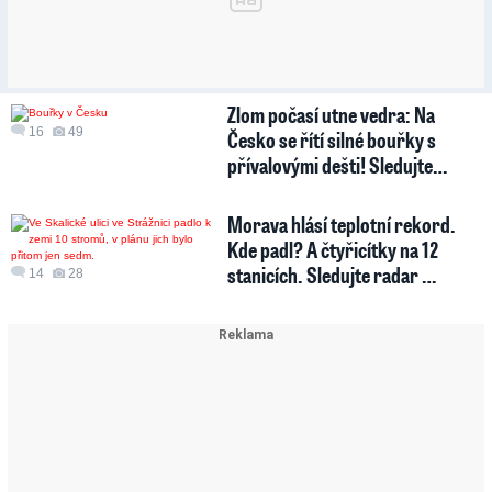
Zlom počasí utne vedra: Na
16
49
Česko se řítí silné bouřky s
přívalovými dešti! Sledujte…
Morava hlásí teplotní rekord.
Kde padl? A čtyřicítky na 12
stanicích. Sledujte radar …
14
28