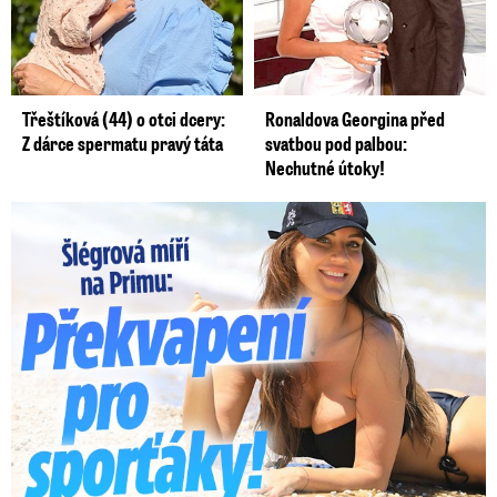
Třeštíková (44) o otci dcery:
Ronaldova Georgina před
Z dárce spermatu pravý táta
svatbou pod palbou:
Nechutné útoky!
Lucie Šlégrová míří na Primu. Překvapení pro sporťáky!