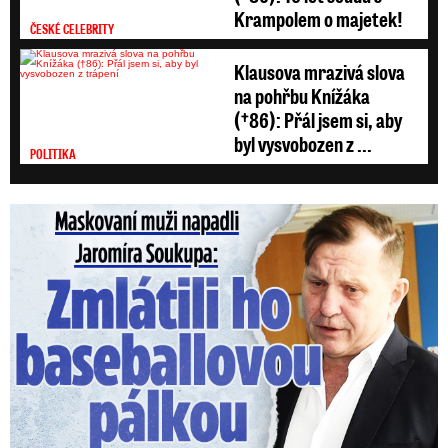
Krampolem o majetek!
ČESKÉ CELEBRITY
Klausova mrazivá slova
na pohřbu Knížáka
(†86): Přál jsem si, aby
byl vysvobozen z ...
POLITIKA
Maskovaní muži napadli Jaromíra Soukupa: Krvavá nakládačka