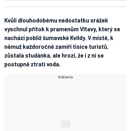
Kvůli dlouhodobému nedostatku srážek
vyschnul přítok k pramenům Vltavy, který se
nachází poblíž šumavské Kvildy. V místě, k
němuž každoročně zamíří tisíce turistů,
zůstala studánka, ale hrozí, že i z ní se
postupně ztratí voda.