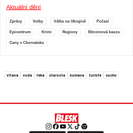
Aktuální dění
Zprávy
Volby
Válka na Ukrajině
Počasí
Epicentrum
Krimi
Regiony
Bitcoinová kauza
Ceny v Chorvatsku
vltava
voda
řeka
starosta
šumava
turisté
sucho