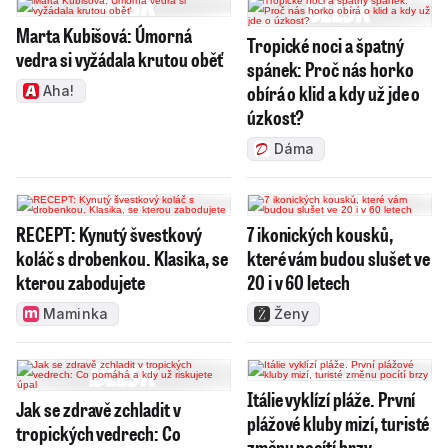
Marta Kubišová: Úmorná
Tropické noci a špatný
vedra si vyžádala krutou oběť
spánek: Proč nás horko
obírá o klid a kdy už jde o
Aha!
úzkost?
Dáma
RECEPT: Kynutý švestkový
7 ikonických kousků,
koláč s drobenkou. Klasika, se
které vám budou slušet ve
kterou zabodujete
20 i v 60 letech
Maminka
Ženy
Itálie vyklízí pláže. První
Jak se zdravě zchladit v
plážové kluby mizí, turisté
tropických vedrech: Co
změnu pocítí brzy