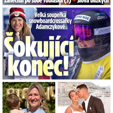
Velká soupeřka Adamczykové: Šokující konec!