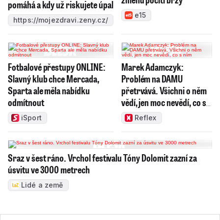
pomáhá a kdy už riskujete úpal
e15
https://mojezdravi.zeny.cz/
Fotbalové přestupy ONLINE:
Marek Adamczyk:
Slavný klub chce Mercada,
Problém na DAMU
Sparta ale měla nabídku
přetrvává. Všichni o něm
odmítnout
vědí, jen moc nevědí, co s
ním
iSport
Reflex
Sraz v šest ráno. Vrchol festivalu Tóny Dolomit zazní za
úsvitu ve 3000 metrech
Lidé a země