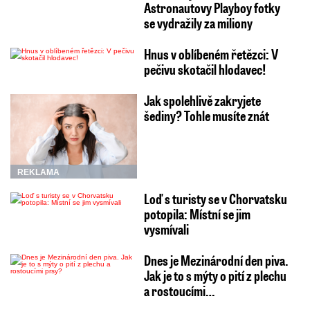
Astronautovy Playboy fotky
se vydražily za miliony
Hnus v oblíbeném řetězci: V
pečivu skotačil hlodavec!
Jak spolehlivě zakryjete
šediny? Tohle musíte znát
REKLAMA
Loď s turisty se v Chorvatsku
potopila: Místní se jim
vysmívali
Dnes je Mezinárodní den piva.
Jak je to s mýty o pití z plechu
a rostoucími…