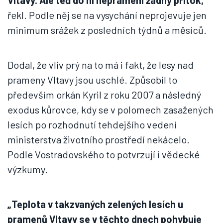
Vltavy. Ale teď do ní nepramení žádný přítok,“
řekl. Podle něj se na vysychání neprojevuje jen
minimum srážek z posledních týdnů a měsíců.
Dodal, že vliv prý na to má i fakt, že lesy nad
prameny Vltavy jsou uschlé. Způsobil to
především orkán Kyril z roku 2007 a následný
exodus kůrovce, kdy se v polomech zasažených
lesích po rozhodnutí tehdejšího vedení
ministerstva životního prostředí nekácelo.
Podle Vostradovského to potvrzují i vědecké
výzkumy.
„Teplota v takzvaných zelených lesích u
pramenů Vltavy se v těchto dnech pohybuje