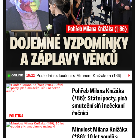
Poslední rozloučení s Milanem Knížákem (†86): Dojemn
15:22
ONLINE
Pohřeb Milana Knížáka
(†86): Státní pocty, plná
smuteční síň i nečekaní
řečníci
POLITIKA
Minulost Milana Knížáka
(†86): 10 let soudů s