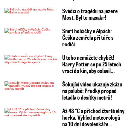
Svědci o tragédii na jezeře
Most: Byl to masakr!
Smrt holčičky v Alpách:
Češka zemřela při túře s
rodiči
U toho nemůžete chybět!
Harry Potter se po 25 letech
vrací do kin, aby oslavil…
Šokující video ukazuje zkázu
na palubě: Prudký propad
letadla o desítky metrů!
Až 48 °C a příchod čtvrté vlny
horka. Výhled meteorologů
na 10 dní dovolenkáře…