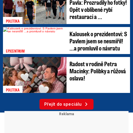
Pavla: Prozradily ho fotky!
Opět v oblíbené rybí
restauraci a ...
POLITIKA
Kalousek o prezidentovi: S
Pavlem jsem se nesmířil!
...a promluvil o návratu
EPICENTRUM
Radost v rodině Petra
Macinky: Polibky a růžová
oslava!
POLITIKA
Přejít do speciálu