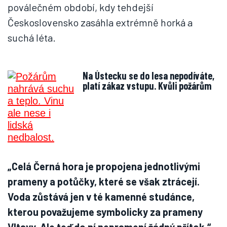
poválečném období, kdy tehdejší
Československo zasáhla extrémně horká a
suchá léta.
Na Ústecku se do lesa nepodíváte,
platí zákaz vstupu. Kvůli požárům
„Celá Černá hora je propojena jednotlivými
prameny a potůčky, které se však ztrácejí.
Voda zůstává jen v té kamenné studánce,
kterou považujeme symbolicky za prameny