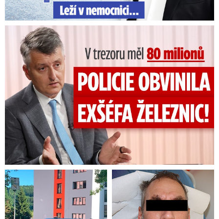
V trezoru měl 80 milionů: Policie obvinila exšéfa železnic!