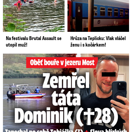
Na festivalu Brutal Assault se
Hrůza na Teplicku: Vlak vláčel
utopil muž!
ženu i s kočárkem!
Oběť bouře v jezeru Most: Zemřel táta Dominik (†28)