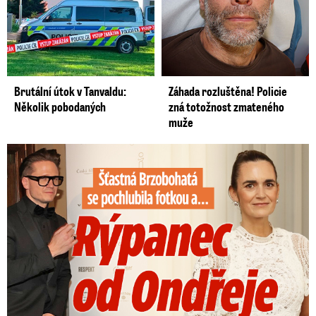
Brutální útok v Tanvaldu:
Záhada rozluštěna! Policie
Několik pobodaných
zná totožnost zmateného
muže
Šťastná Brzobohatá se pochlubila fotkou: Rýpanec od Ondřeje