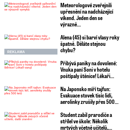
Meteorologové zveřejnili
upřesnění na nadcházející
víkend. Jeden den se
výrazně…
Alena (45) si barví vlasy roky
špatně. Děláte stejnou
chybu?
REKLAMA
Přibývá paniky na dovolené:
Vnuka paní Soni v hotelu
poštípaly štěnice! Lékaři…
Na Japonsko míří tajfun:
Evakuace stovek tisíc lidí,
aerolinky zrušily přes 500…
Student zabil prarodiče a
střílel ve škole: Několik
mrtvých včetně učitelů,…