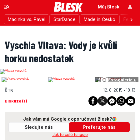
Můj Blesk
Macinka vs. Pavel
StarDance
Made in Česko
Festiva
Vyschla Vltava: Vody je kvůli
horku nedostatek
3
Fotogalerie >
ČTK
12. 8. 2015 • 18:13
Diskuze (1)
Jak vám má Google doporučovat Blesk?
Sledujte nás
Preferujte nás
Jak to celé funguje