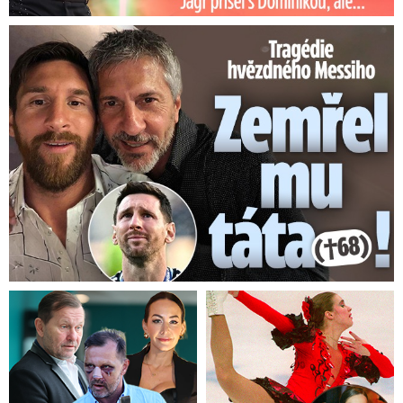
Tragédie hvězdného Messiho: Zemřel mu táta (†68)!