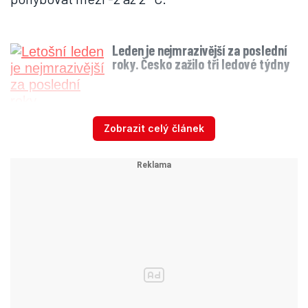
Leden je nejmrazivější za poslední
roky. Česko zažilo tři ledové týdny
Zobrazit celý článek
Převážně zataženo bude i v sobotu.
Z mraků
bude padat mrznoucí déšť nebo bude mrholit.
A začne se oteplovat, teploměry ukáží 0 až +4
°C
. Ještě o trochu teplejší bude neděle.
„
Nejvyšší denní teploty 1 až 5 °C
,“ předpovídají
meteorologové z Českého
hydrometeorologické ústavu.