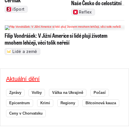
Čermák
Naše Česko do celostátní
politiky?
iSport
Reflex
Filip Vondrášek: V Jižní Americe si lidé plují životem
mnohem lehčeji, věci tolik neřeší
Lidé a země
Aktuální dění
Zprávy
Volby
Válka na Ukrajině
Počasí
Epicentrum
Krimi
Regiony
Bitcoinová kauza
Ceny v Chorvatsku