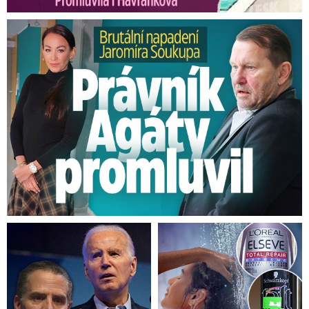
O víkendu čekejte déšť, sníh i
ledovku. Ale lyžovat se bude dobře
Brutální napadení Soukupa. Právník Agáty promluvil
V úterý se nejvyšší denní teploty „vyškrábou“ na
+2
°C a místy bude chumelit. Od středy si začne