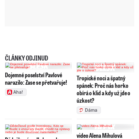
ČLÁNKY ODJINUD
Dojemné poselství Pavlové
Tropické noci a špatný
narazilo: Zase se přetvařuje!
spánek: Proč nás horko
obírá o klid a kdy už jde o
Aha!
úzkost?
Dáma
video Alena Mihulová