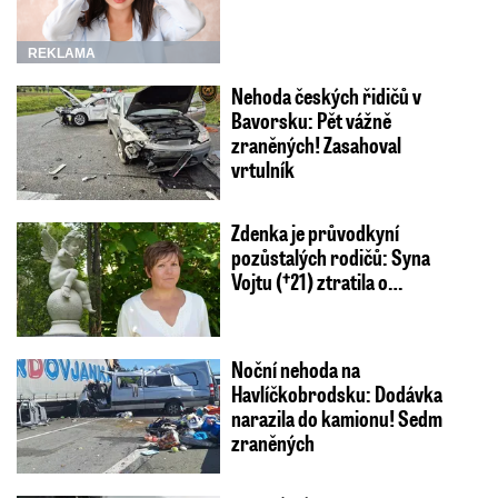
REKLAMA
Nehoda českých řidičů v
Bavorsku: Pět vážně
zraněných! Zasahoval
vrtulník
Zdenka je průvodkyní
pozůstalých rodičů: Syna
Vojtu (†21) ztratila o…
Noční nehoda na
Havlíčkobrodsku: Dodávka
narazila do kamionu! Sedm
zraněných