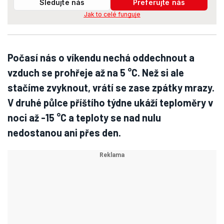
Sledujte nás
Preferujte nás
Jak to celé funguje
Počasí nás o víkendu nechá oddechnout a
vzduch se prohřeje až na 5
°C. Než si ale
stačíme zvyknout, vrátí se zase zpátky mrazy.
V druhé půlce příštího týdne ukáží teploměry v
noci až -15
°C a teploty se nad nulu
nedostanou ani přes den.