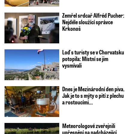
Zemřel srdcař Alfréd Pucher:
Nejdéle sloužící správce
Krkonoš
Loď s turisty se v Chorvatsku
potopila: Místní se jim
vysmívali
Dnes je Mezinárodní den piva.
Jak je to s mýty o pití z plechu
a rostoucími…
Meteorologové zveřejnili
upřesnění na nadcházející