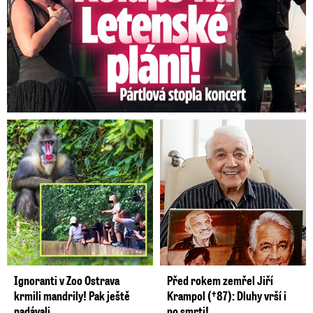
Ignoranti v Zoo Ostrava
Před rokem zemřel Jiří
krmili mandrily! Pak ještě
Krampol (†87): Dluhy vrší i
nadávali
po smrti!