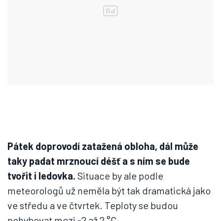
Pátek doprovodí zatažená obloha, dál může
taky padat mrznoucí déšť a s ním se bude
tvořit i ledovka.
Situace by ale podle
meteorologů už neměla být tak dramatická jako
ve středu a ve čtvrtek. Teploty se budou
pohybovat mezi -2 až 2
°C.