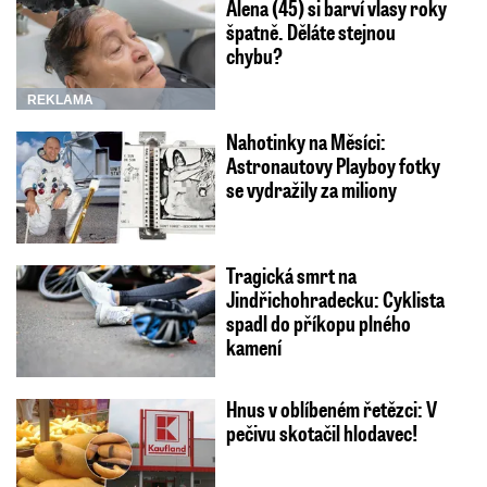
Alena (45) si barví vlasy roky
špatně. Děláte stejnou
chybu?
REKLAMA
Nahotinky na Měsíci:
Astronautovy Playboy fotky
se vydražily za miliony
Tragická smrt na
Jindřichohradecku: Cyklista
spadl do příkopu plného
kamení
Hnus v oblíbeném řetězci: V
pečivu skotačil hlodavec!