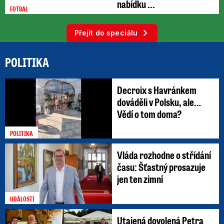
nabídku ...
FOTBAL
Přejít do speciálu
POLITIKA
Decroix s Havránkem
dováděli v Polsku, ale…
Vědí o tom doma?
POLITIKA
Vláda rozhodne o střídání
času: Šťastný prosazuje
jen ten zimní
UDÁLOSTI
Utajená dovolená Petra