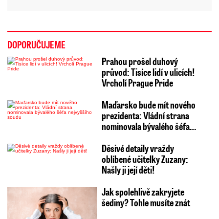
DOPORUČUJEME
Prahou prošel duhový
průvod: Tisíce lidí v ulicích!
Vrcholí Prague Pride
Maďarsko bude mít nového
prezidenta: Vládní strana
nominovala bývalého šéfa…
Děsivé detaily vraždy
oblíbené učitelky Zuzany:
Našly ji její děti!
Jak spolehlivě zakryjete
šediny? Tohle musíte znát