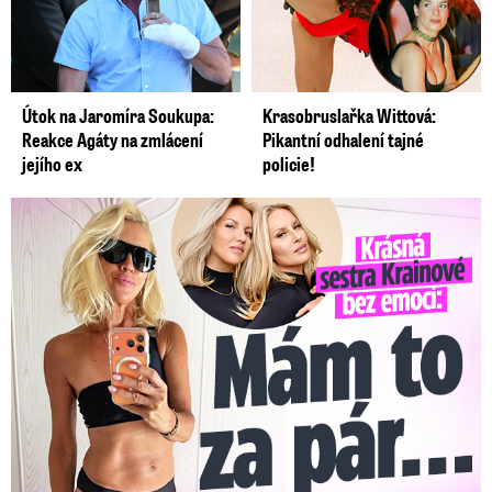
Útok na Jaromíra Soukupa:
Krasobruslařka Wittová:
Reakce Agáty na zmlácení
Pikantní odhalení tajné
jejího ex
policie!
Krásná sestra Krainové bez emocí: Mám to za pár…