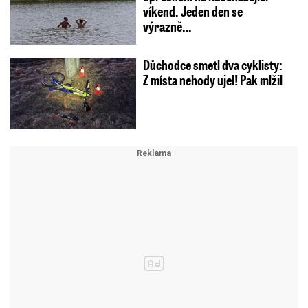
víkend. Jeden den se
výrazně…
Důchodce smetl dva cyklisty:
Z místa nehody ujel! Pak mlžil