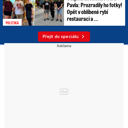
Pavla: Prozradily ho fotky!
Opět v oblíbené rybí
restauraci a ...
POLITIKA
Přejít do speciálu