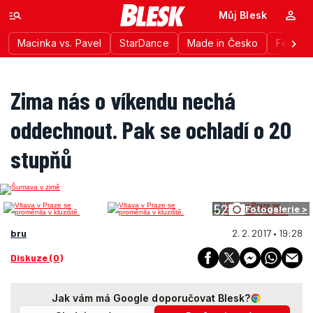
Můj Blesk
Macinka vs. Pavel
StarDance
Made in Česko
Festiva
Zima nás o víkendu nechá
oddechnout. Pak se ochladí o 20
stupňů
52
Fotogalerie >
bru
2. 2. 2017 • 19:28
Diskuze (0)
Jak vám má Google doporučovat Blesk?