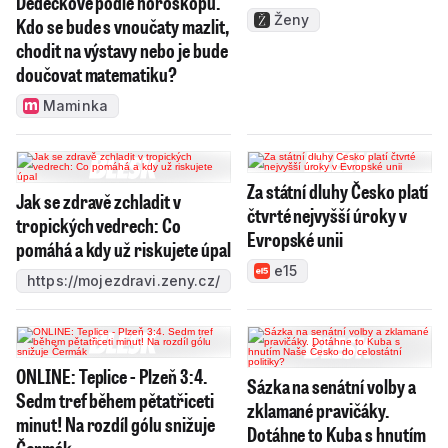
Dědečkové podle horoskopu.
Ženy
Kdo se bude s vnoučaty mazlit,
chodit na výstavy nebo je bude
doučovat matematiku?
Maminka
Za státní dluhy Česko platí
Jak se zdravě zchladit v
čtvrté nejvyšší úroky v
tropických vedrech: Co
Evropské unii
pomáhá a kdy už riskujete úpal
e15
https://mojezdravi.zeny.cz/
ONLINE: Teplice - Plzeň 3:4.
Sázka na senátní volby a
Sedm tref během pětatřiceti
zklamané pravičáky.
minut! Na rozdíl gólu snižuje
Dotáhne to Kuba s hnutím