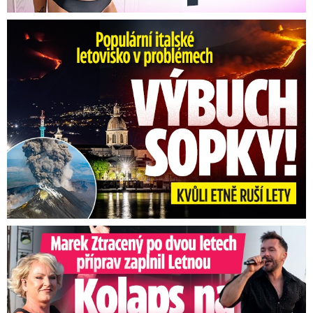
Erupce sicilské sopky Etny: Ruší desítky letů
Marek Ztracený na Letné: Pártlová stopla koncert