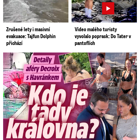
Zrušené lety i masivní
Video malého turisty
evakuace: Tajfun Dolphin
vyvolalo poprask: Do Tater v
přichází
pantoflích
Detaily aféry Decroix s Havránkem: Kdo je tady královna?