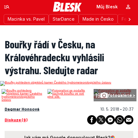
Můj Blesk
Macinka vs. Pavel
StarDance
Made in Česko
Festiva
Bouřky řádí v Česku, na
Královéhradecku vyhlásili
výstrahu. Sledujte radar
19
Fotogalerie >
Dagmar Honsová
10. 5. 2018 • 20:37
Diskuze (9)
Jak vám má Google doporučovat Blesk?