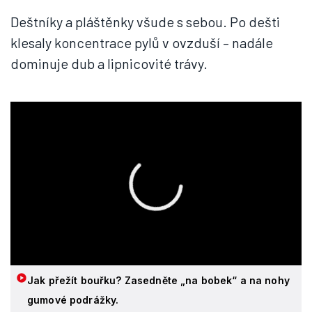
Deštníky a pláštěnky všude s sebou. Po dešti
klesaly koncentrace pylů v ovzduší – nadále
dominuje dub a lipnicovité trávy.
Jak přežít bouřku? Zasedněte „na bobek“ a na nohy
gumové podrážky.