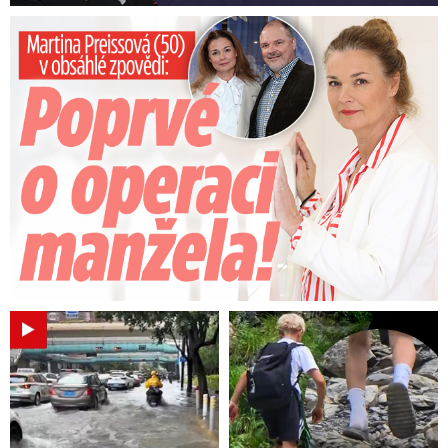
Preissová (50) v obsáhlé zpovědi: Poprvé o operaci manžela