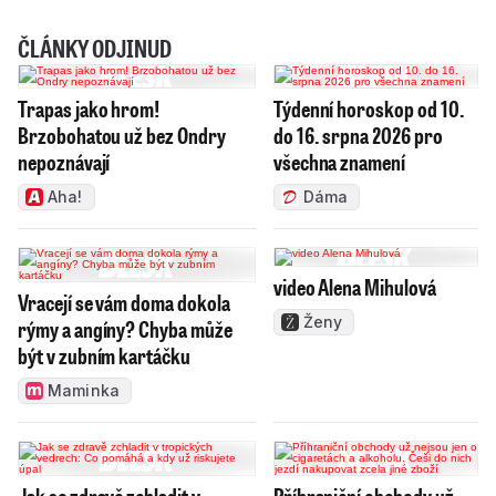
ČLÁNKY ODJINUD
Trapas jako hrom!
Týdenní horoskop od 10.
Brzobohatou už bez Ondry
do 16. srpna 2026 pro
nepoznávají
všechna znamení
Aha!
Dáma
video Alena Mihulová
Vracejí se vám doma dokola
Ženy
rýmy a angíny? Chyba může
být v zubním kartáčku
Maminka