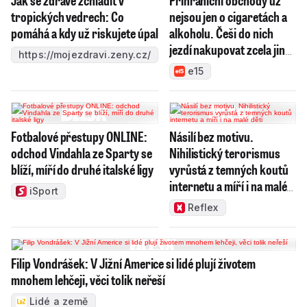
Jak se zdravě zchladit v
Příhraniční obchody už
tropických vedrech: Co
nejsou jen o cigaretách a
pomáhá a kdy už riskujete úpal
alkoholu. Češi do nich
jezdí nakupovat zcela jiné
https://mojezdravi.zeny.cz/
zboží
e15
Fotbalové přestupy ONLINE:
Násilí bez motivu.
odchod Vindahla ze Sparty se
Nihilistický terorismus
blíží, míří do druhé italské ligy
vyrůstá z temných koutů
internetu a míří i na malé
iSport
děti
Reflex
Filip Vondrášek: V Jižní Americe si lidé plují životem
mnohem lehčeji, věci tolik neřeší
Lidé a země