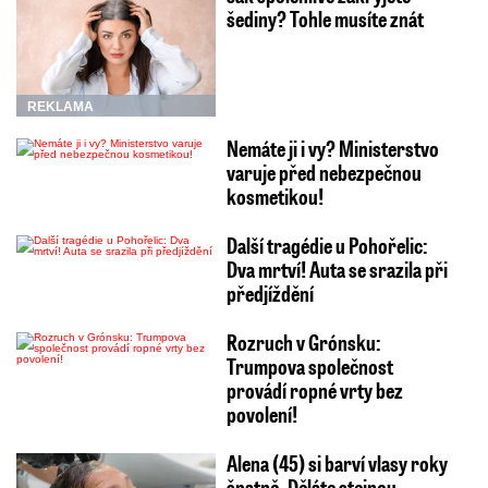
šediny? Tohle musíte znát
REKLAMA
Nemáte ji i vy? Ministerstvo
varuje před nebezpečnou
kosmetikou!
Další tragédie u Pohořelic:
Dva mrtví! Auta se srazila při
předjíždění
Rozruch v Grónsku:
Trumpova společnost
provádí ropné vrty bez
povolení!
Alena (45) si barví vlasy roky
špatně. Děláte stejnou