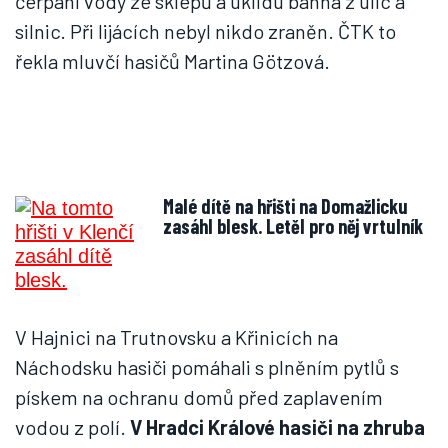
čerpání vody ze sklepů a úklidu bahna z ulic a
silnic. Při lijácích nebyl nikdo zraněn. ČTK to
řekla mluvčí hasičů Martina Götzová.
Malé dítě na hřišti na Domažlicku
zasáhl blesk. Letěl pro něj vrtulník
V Hajnici na Trutnovsku a Křinicích na
Náchodsku hasiči pomáhali s plněním pytlů s
pískem na ochranu domů před zaplavením
vodou z polí.
V Hradci Králové hasiči na zhruba