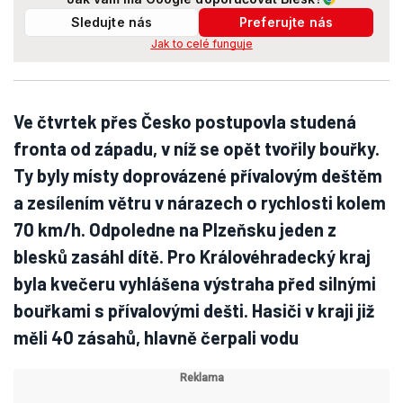
Sledujte nás
Preferujte nás
Jak to celé funguje
Ve čtvrtek přes Česko postupovla studená
fronta od západu, v níž se opět tvořily bouřky.
Ty byly místy doprovázené přívalovým deštěm
a zesílením větru v nárazech o rychlosti kolem
70 km/h. Odpoledne na Plzeňsku jeden z
blesků zasáhl dítě. Pro Královéhradecký kraj
byla kvečeru vyhlášena výstraha před silnými
bouřkami s přívalovými dešti. Hasiči v kraji již
měli 40 zásahů, hlavně čerpali vodu