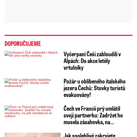
DOPORUČUJEME
Vyčerpaní Češi zabloudili v
Alpách: Do akce letěly
vrtulníky
Požár u oblíbeného italského
jezera Čechů: Stovky turistů
evakuovány!
Čech ve Francii prý umlátil
svoji partnerku: Zadržet ho
musela zásahovka, na…
Jak spolehlivě zakryjete