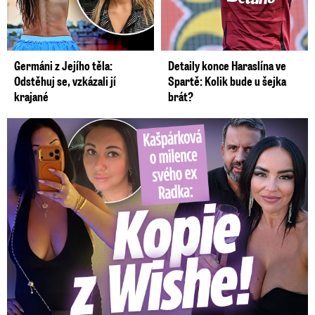
Germáni z Jejího těla:
Detaily konce Haraslína ve
Odstěhuj se, vzkázali jí
Spartě: Kolik bude u šejka
krajané
brát?
Kašpárková o milence svého ex Radka: Kopie z Wishe!