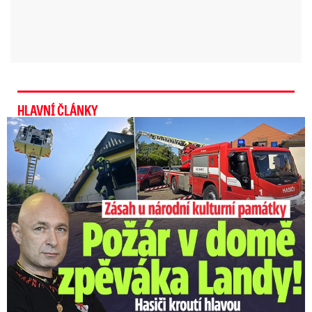
HLAVNÍ ČLÁNKY
U Daniela Landy hořelo! Hasiči kroutí hlavou