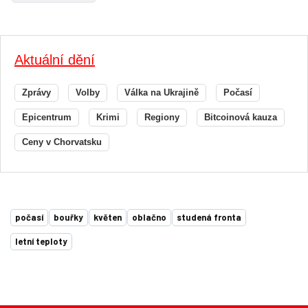
Aktuální dění
Zprávy
Volby
Válka na Ukrajině
Počasí
Epicentrum
Krimi
Regiony
Bitcoinová kauza
Ceny v Chorvatsku
počasí
bouřky
květen
oblačno
studená fronta
letní teploty