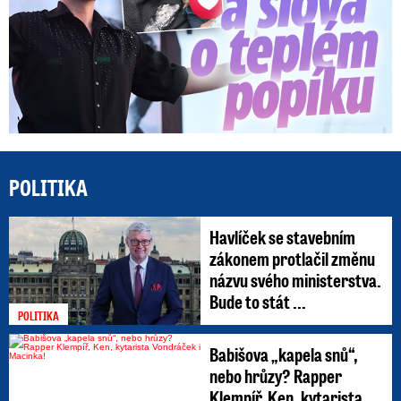
POLITIKA
Havlíček se stavebním
zákonem protlačil změnu
názvu svého ministerstva.
Bude to stát ...
POLITIKA
Babišova „kapela snů“,
nebo hrůzy? Rapper
Klempíř, Ken, kytarista