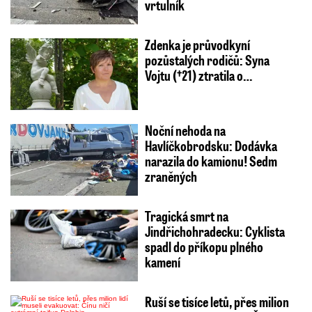
vrtulník
Zdenka je průvodkyní
pozůstalých rodičů: Syna
Vojtu (†21) ztratila o…
Noční nehoda na
Havlíčkobrodsku: Dodávka
narazila do kamionu! Sedm
zraněných
Tragická smrt na
Jindřichohradecku: Cyklista
spadl do příkopu plného
kamení
Ruší se tisíce letů, přes milion