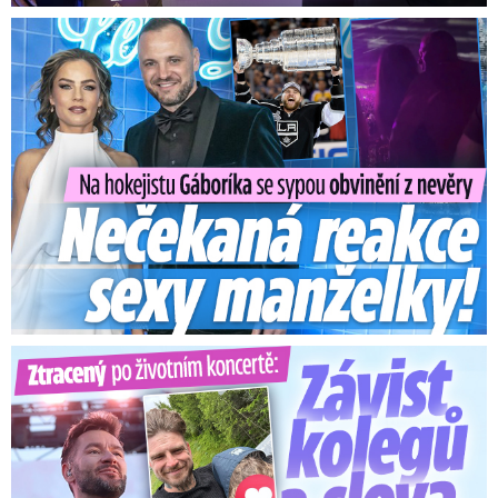
Na Gáboríka se sypou obvinění z nevěry: Reakce manželky!
Ztracený po životním koncertě: Závist kolegů a teplý popík