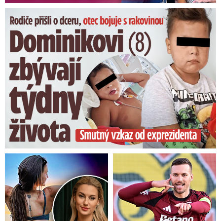
Dominikovi (8) zbývají týdny života: Vzkaz od exprezidenta