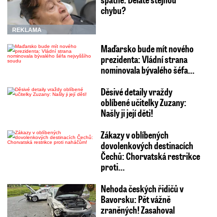
chybu?
REKLAMA
Maďarsko bude mít nového
prezidenta: Vládní strana
nominovala bývalého šéfa…
Děsivé detaily vraždy
oblíbené učitelky Zuzany:
Našly ji její děti!
Zákazy v oblíbených
dovolenkových destinacích
Čechů: Chorvatská restrikce
proti…
Nehoda českých řidičů v
Bavorsku: Pět vážně
zraněných! Zasahoval