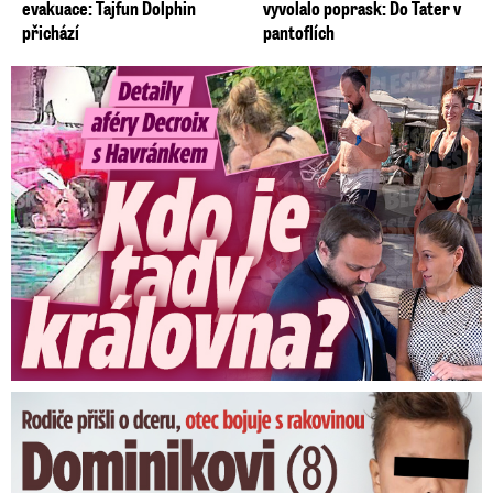
evakuace: Tajfun Dolphin
vyvolalo poprask: Do Tater v
přichází
pantoflích
Detaily aféry Decroix s Havránkem: Kdo je tady královna?
Dominikovi (8) zbývají týdny života: Vzkaz od exprezidenta