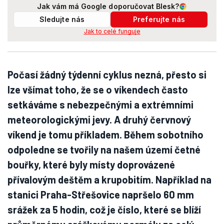
Jak vám má Google doporučovat Blesk?
Sledujte nás
Preferujte nás
Jak to celé funguje
Počasí žádný týdenní cyklus nezná, přesto si
lze všímat toho, že se o víkendech často
setkáváme s nebezpečnými a extrémními
meteorologickými jevy. A druhý červnový
víkend je tomu příkladem. Během sobotního
odpoledne se tvořily na našem území četné
bouřky, které byly místy doprovázené
přívalovým deštěm a krupobitím. Například na
stanici Praha-Střešovice napršelo 60 mm
srážek za 5 hodin, což je číslo, které se blíží