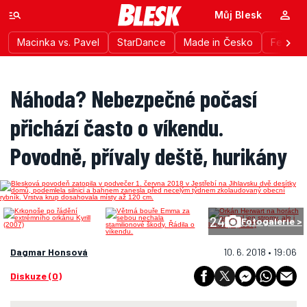
Můj Blesk
Macinka vs. Pavel
StarDance
Made in Česko
Festiva
Náhoda? Nebezpečné počasí
přichází často o víkendu.
Povodně, přívaly deště, hurikány
24
Fotogalerie >
Dagmar Honsová
10. 6. 2018 • 19:06
Diskuze (0)