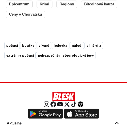
Epicentrum
Krimi
Regiony
Bitcoinová kauza
Ceny v Chorvatsku
počasí
bouřky
víkend
ledovka
náledí
silný vítr
extrém v počasí
nebezpečné meteorologické jevy
Aktuálně