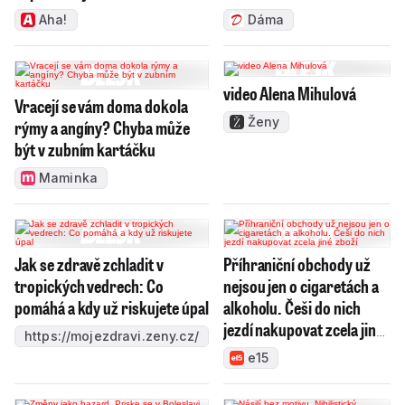
Aha!
Dáma
video Alena Mihulová
Vracejí se vám doma dokola
Ženy
rýmy a angíny? Chyba může
být v zubním kartáčku
Maminka
Jak se zdravě zchladit v
Příhraniční obchody už
tropických vedrech: Co
nejsou jen o cigaretách a
pomáhá a kdy už riskujete úpal
alkoholu. Češi do nich
jezdí nakupovat zcela jiné
https://mojezdravi.zeny.cz/
zboží
e15