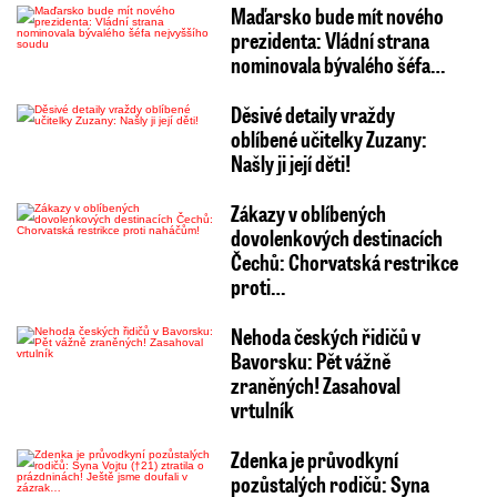
Maďarsko bude mít nového
prezidenta: Vládní strana
nominovala bývalého šéfa…
Děsivé detaily vraždy
oblíbené učitelky Zuzany:
Našly ji její děti!
Zákazy v oblíbených
dovolenkových destinacích
Čechů: Chorvatská restrikce
proti…
Nehoda českých řidičů v
Bavorsku: Pět vážně
zraněných! Zasahoval
vrtulník
Zdenka je průvodkyní
pozůstalých rodičů: Syna