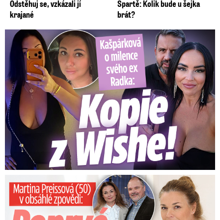
Odstěhuj se, vzkázali jí
Spartě: Kolik bude u šejka
krajané
brát?
Kašpárková o milence svého ex Radka: Kopie z Wishe!
Preissová (50) v obsáhlé zpovědi: Poprvé o operaci manžela