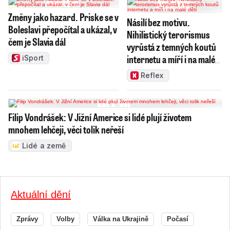
Změny jako hazard. Priske se v
Násilí bez motivu.
Boleslavi přepočítal a ukázal, v
Nihilistický terorismus
čem je Slavia dál
vyrůstá z temných koutů
internetu a míří i na malé
iSport
děti
Reflex
Filip Vondrášek: V Jižní Americe si lidé plují životem
mnohem lehčeji, věci tolik neřeší
Lidé a země
Aktuální dění
Zprávy
Volby
Válka na Ukrajině
Počasí