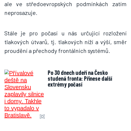
ale ve středoevropských podmínkách zatím
neprosazuje.
Stále je pro počasí u nás určující rozložení
tlakových útvarů, tj. tlakových níží a výší, směr
proudění a přechody frontálních systémů.
Po 30 dnech udeří na Česko
studená fronta: Přinese další
extrémy počasí