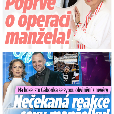
Na Gáboríka se sypou obvinění z nevěry: Reakce manželky!