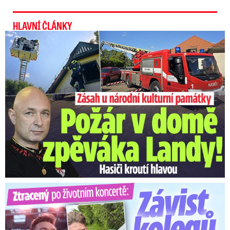
HLAVNÍ ČLÁNKY
U Daniela Landy hořelo! Hasiči kroutí hlavou
Ztracený po životním koncertě: Závist kolegů a teplý popík