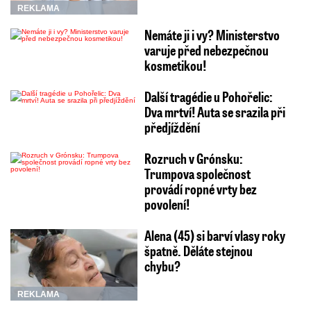
REKLAMA
Nemáte ji i vy? Ministerstvo
varuje před nebezpečnou
kosmetikou!
Další tragédie u Pohořelic:
Dva mrtví! Auta se srazila při
předjíždění
Rozruch v Grónsku:
Trumpova společnost
provádí ropné vrty bez
povolení!
Alena (45) si barví vlasy roky
špatně. Děláte stejnou
chybu?
REKLAMA