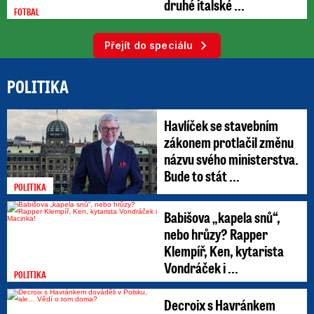
druhé italské ...
FOTBAL
Přejít do speciálu
POLITIKA
Havlíček se stavebním
zákonem protlačil změnu
názvu svého ministerstva.
Bude to stát ...
POLITIKA
Babišova „kapela snů“,
nebo hrůzy? Rapper
Klempíř, Ken, kytarista
Vondráček i ...
POLITIKA
Decroix s Havránkem