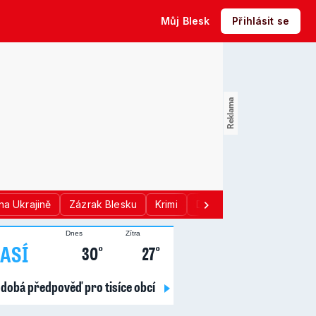
Můj Blesk
Přihlásit se
na Ukrajině
Zázrak Blesku
Krimi
Donald Trump
Sport
Dnes
Zítra
ASÍ
30°
27°
dobá předpověď pro tisíce obcí