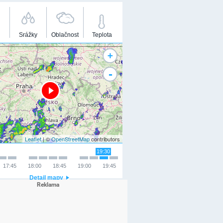
Srážky
Oblačnost
Teplota
+
-
Leaflet
| ©
OpenStreetMap
contributors
19:30
17:45
18:00
18:45
19:00
19:45
Detail mapy