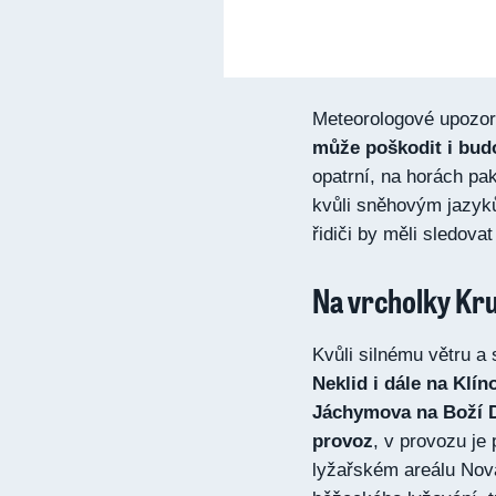
Meteorologové upozor
může poškodit i bud
opatrní, na horách pa
kvůli sněhovým jazyků
řidiči by měli sledova
Na vrcholky Kr
Kvůli silnému větru a
Neklid i dále na Klín
Jáchymova na Boží Da
provoz
, v provozu je
lyžařském areálu Nova