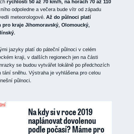
ech
rychlosti 50 až 70 km/h, na horách 70 až 110
ího odpoledne a večera bude vítr od západu
vedli meteorologové.
Až do půlnoci platí
m pro kraje Jihomoravský, Olomoucký,
línský.
mi jazyky platí do páteční půlnoci v celém
ckém kraji, v dalších regionech jen na části
mrazky se budou vytvářet lokálně po předchozích
tání sněhu. Výstraha je vyhlášena pro celou
nešní půlnoci.
Na kdy si v roce 2019
naplánovat dovolenou
podle počasí? Máme pro