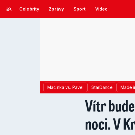
Celebrity
Zprávy
Sport
Video
Macinka vs. Pavel
StarDance
Made i
Vítr bude
noci. V 