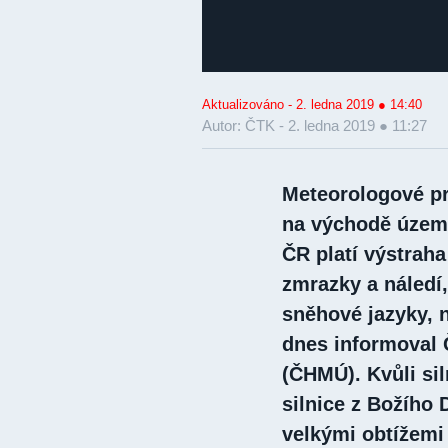
Aktualizováno - 2. ledna 2019 ● 14:40
Autor: ČTK -
2. ledna 2019 ● 11:27
Meteorologové pr
na východě území
ČR platí výstraha
zmrazky a náledí
sněhové jazyky, n
dnes informoval 
(ČHMÚ). Kvůli si
silnice z Božího 
velkými obtížemi 