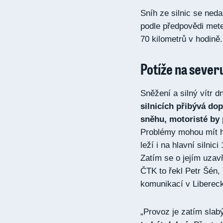
Sníh ze silnic se neda
podle předpovědi met
70 kilometrů v hodině.
Potíže na sever
Sněžení a silný vítr d
silnicích přibývá dop
sněhu, motoristé by 
Problémy mohou mít h
leží i na hlavní silni
Zatím se o jejím uzavř
ČTK to řekl Petr Šén, 
komunikací v Libereck
„Provoz je zatím slabý