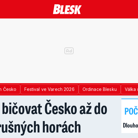
n Česko
Festival ve Varech 2026
Ordinace Blesku
Válka 
 bičovat Česko až do
POČ
Krušných horách
Dlouho