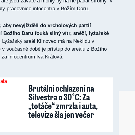
ratě jsou zaváté a mohly by na ně padat stromy. V
dly pracovnice infocentra v Božím Daru.
 aby nevyjížděli do vrcholových partií
 Božího Daru fouká silný vítr, sněží, lyžařské
.
Lyžařský areál Klínovec má na Neklidu v
e v současné době je přístup do areálu z Božího
 za infocentrum Iva Králová.
Brutální ochlazení na
Silvestra o 30°C: Za
„totáče“ zmrzla i auta,
televize šla jen večer