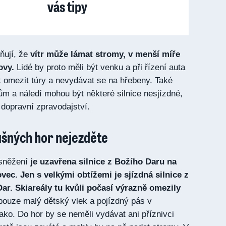
vás tipy
ňují, že
vítr může lámat stromy, v menší míře
ovy.
Lidé by proto měli být venku a při řízení auta
k omezit túry a nevydávat se na hřebeny. Také
m a náledí mohou být některé silnice nesjízdné,
t dopravní zpravodajství.
ušných hor nejezděte
 sněžení
je uzavřena silnice z Božího Daru na
ovec. Jen s velkými obtížemi je sjízdná silnice z
r. Skiareály tu kvůli počasí výrazně omezily
 pouze malý dětský vlek a pojízdný pás v
ko. Do hor by se neměli vydávat ani příznivci