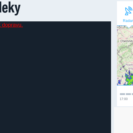
vleky
Radar
17:00