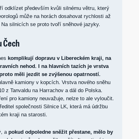
ří odklízet především kvůli silnému větru, který
eorologů může na horách dosahovat rychlosti až
 Na silnicích se proto tvoří sněhové jazyky.
u Čech
nes
komplikují dopravu v Libereckém kraji, na
ravních nehod. I na hlavních tazích je vrstva
proto měli jezdit se zvýšenou opatrností.
lavně kamiony v kopcích. Vrstva nového sněhu
ci 10 z Tanvaldu na Harrachov a dál do Polska.
ení pro kamiony neuvažuje, nelze to ale vyloučit.
ředitel společnosti Silnice LK, která má údržbu
ém kraji na starosti.
, a
pokud odpoledne sněžit přestane, mělo by