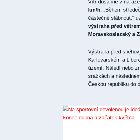
Vítr dosáhne v náraz
km/h.
„Během středečn
částečně slábnout,“ u
výstraha před větre
Moravskoslezský a Z
Výstraha před sněhový
Karlovarském a Libere
území. Náledí nebo z
srážkách a následném 
Českou republiku do d