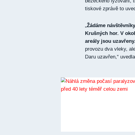
běžeckého lyžování, t
tiskové zprávě to uve
„
Žádáme návštěvníky,
Krušných hor. V okolí
areály jsou uzavřeny
provozu dva vleky, al
Daru uzavřen,“ uvedla