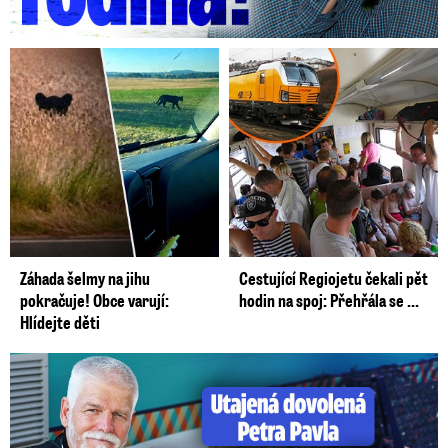
Záhada šelmy na jihu
Cestující Regiojetu čekali pět
pokračuje! Obce varují:
hodin na spoj: Přehřála se ...
Hlídejte děti
Utajená dovolená Petra Pavla: Prozradila ho fotka!