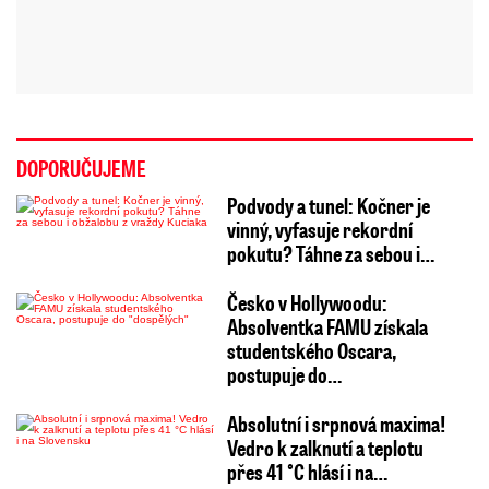
DOPORUČUJEME
Podvody a tunel: Kočner je
vinný, vyfasuje rekordní
pokutu? Táhne za sebou i…
Česko v Hollywoodu:
Absolventka FAMU získala
studentského Oscara,
postupuje do…
Absolutní i srpnová maxima!
Vedro k zalknutí a teplotu
přes 41 °C hlásí i na…