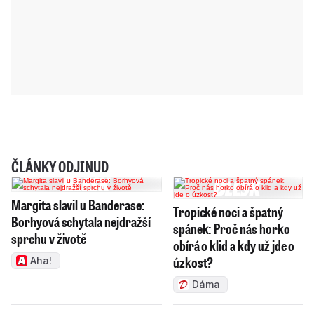
ČLÁNKY ODJINUD
Margita slavil u Banderase:
Tropické noci a špatný
Borhyová schytala nejdražší
spánek: Proč nás horko
sprchu v životě
obírá o klid a kdy už jde o
úzkost?
Aha!
Dáma