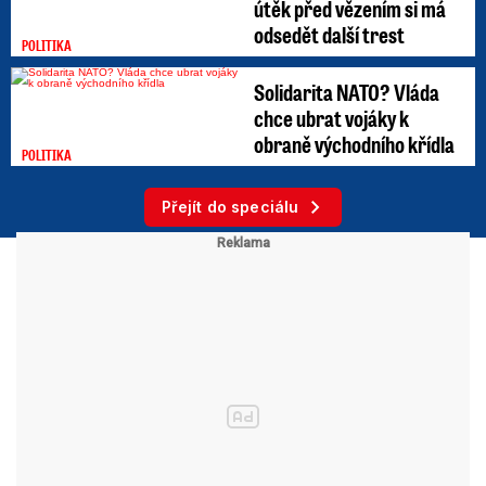
útěk před vězením si má
odsedět další trest
POLITIKA
Solidarita NATO? Vláda
chce ubrat vojáky k
obraně východního křídla
POLITIKA
Přejít do speciálu