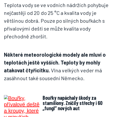
Teplota vody se ve vodních nádržích pohybuje
nejčastěji od 20 do 25 °C a kvalita vody je
většinou dobrá. Pouze po silných bouřkách s
přívalovými dešti se může kvalita vody
přechodně zhoršit.
Některé meteorologické modely ale mluví o
teplotách ještě vyšších. Teploty by mohly
atakovat čtyřicítku.
Vlna velkých veder má
zasáhnout také sousední Německo.
Bouřky napáchaly škody za
stamiliony. Zničily střechy i 60
„fungl“ nových aut