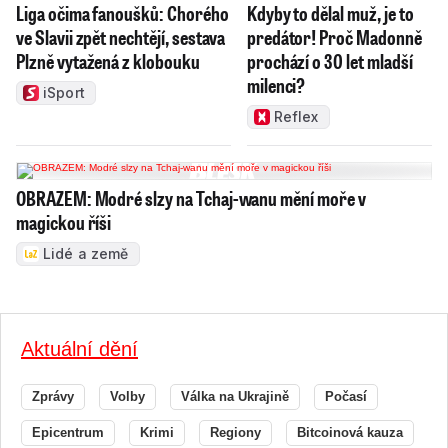
Liga očima fanoušků: Chorého
Kdyby to dělal muž, je to
ve Slavii zpět nechtějí, sestava
predátor! Proč Madonně
Plzně vytažená z klobouku
prochází o 30 let mladší
milenci?
iSport
Reflex
OBRAZEM: Modré slzy na Tchaj-wanu mění moře v
magickou říši
Lidé a země
Aktuální dění
Zprávy
Volby
Válka na Ukrajině
Počasí
Epicentrum
Krimi
Regiony
Bitcoinová kauza