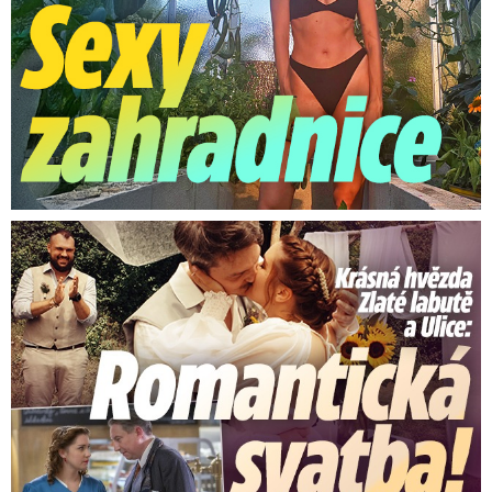
Krásná hvězda Zlaté labutě a Ulice: Romantická svatba