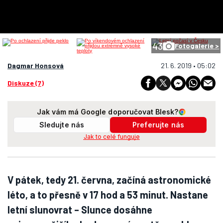
43
Fotogalerie >
Dagmar Honsová
21. 6. 2019 • 05:02
Diskuze (7)
Jak vám má Google doporučovat Blesk?
Sledujte nás
Preferujte nás
Jak to celé funguje
V pátek, tedy 21. června, začíná astronomické
léto, a to přesně v 17 hod a 53 minut. Nastane
letní slunovrat – Slunce dosáhne