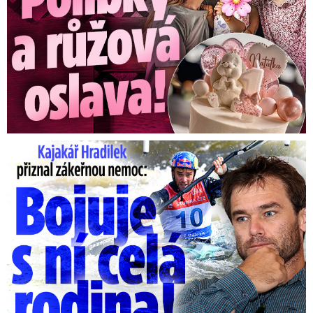
Kajakář Hradilek přiznal zákeřnou nemoc: Bojuje s ní celá ...