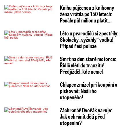
Knihu půjčenou z knihovny
žena vrátila po 150 letech:
Penále půl milionu platit…
Léto u prarodičů si zpestřily:
Školačky „vyžahly“ vodku!
Případ řeší policie
Smrt na den staré motorce:
Řidič vlétl do tranzitu!
Předjížděl, kde neměl
Chlapec zmizel při koupání v
pískovně: Našli ho
utopeného!
Záchranář Dvořák varuje:
Jak ochránit děti před
utopením?