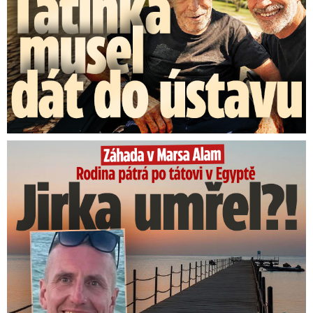
Rodina pátrá po tátovi v Egyptě: Jirka umřel?!