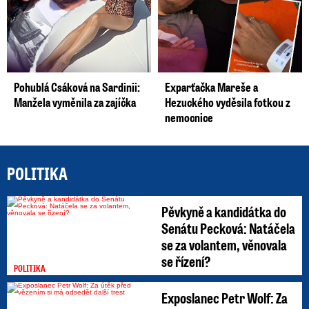
Pohublá Csáková na Sardinii:
Exparťačka Mareše a
Manžela vyměnila za zajíčka
Hezuckého vyděsila fotkou z
nemocnice
POLITIKA
Pěvkyně a kandidátka do
Senátu Pecková: Natáčela
se za volantem, věnovala
se řízení?
POLITIKA
Exposlanec Petr Wolf: Za