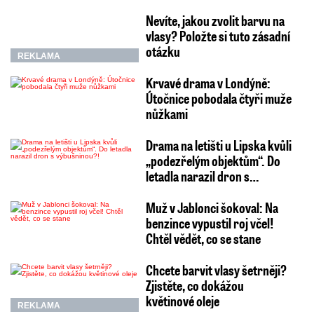
Nevíte, jakou zvolit barvu na
vlasy? Položte si tuto zásadní
otázku
REKLAMA
Krvavé drama v Londýně:
Útočnice pobodala čtyři muže
nůžkami
Drama na letišti u Lipska kvůli
„podezřelým objektům“. Do
letadla narazil dron s…
Muž v Jablonci šokoval: Na
benzince vypustil roj včel!
Chtěl vědět, co se stane
Chcete barvit vlasy šetrněji?
Zjistěte, co dokážou
květinové oleje
REKLAMA