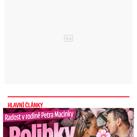
HLAVNÍ ČLÁNKY
Radost v rodině Petra Macinky: Polibky a růžová oslava!