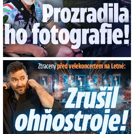
Ztracený škrtl ohňostroj na Letné! Ještě nezačal a už ...