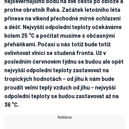
nejsevernějšího bodu na své cestě po obloze a
protne obratník Raka. Začátek letošního léta
přinese na víkend přechodné mírné ochlazení
a déšť. Nejvyšší odpolední teploty očekáváme
kolem 25 °C a počítat musíme s občasnými
přeháňkami. Počasí u nás totiž bude totiž
ovlivňovat vlnící se studená fronta. Už v
posledním červnovém týdnu se budou ale opět
nejvyšší odpolední teploty zastavovat na
tropických hodnotách – od jihu k nám bude
proudit velmi teplý vzduch od jihu – nejvyšší
odpolední teploty se budou zastavovat až na
36 °C.