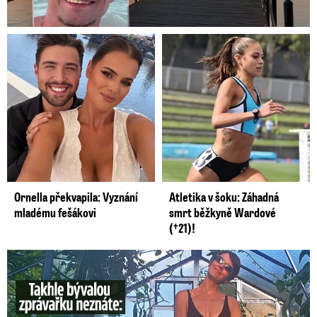
Ornella překvapila: Vyznání
Atletika v šoku: Záhadná
mladému fešákovi
smrt běžkyně Wardové
(†21)!
Takhle slavnou moderátorku neznáte: Lašková pečuje o ...