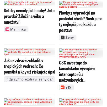
Děti by neměly jíst houby! Je to
Plavky z výprodejů na
pravda? Záleží na věku a
poslední chvíli? Našli jsme
množství
ty nejlepší pro každou
postavu
Maminka
Ženy
Jak se zdravě zchladit v
CSG investuje do
tropických vedrech: Co
kanadského vývojáře
pomáhá a kdy už riskujete úpal
interceptorů a
nadzvukových
https://mojezdravi.zeny.cz/
technologií, chce výrobky
e15
prosadit v NATO