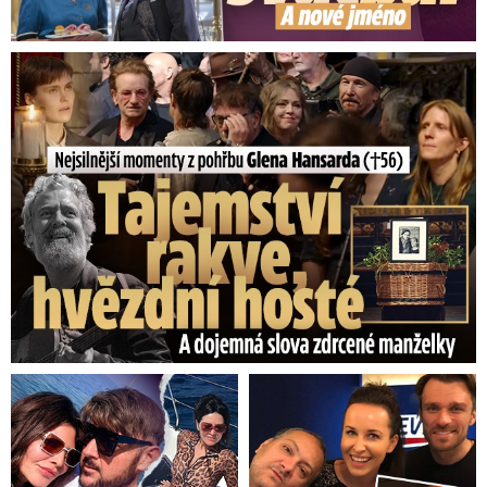
Nejsilnější momenty z pohřbu Glena Hansarda (†56)