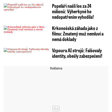
Popeláři našli los za 24
milionů: Výherkyně ho
nedopatřením vyhodila!
Krkonošská záhada jako z
filmu: Zmatený muž nemluví a
nemá doklady
Vzpoura AI strojů: Falšovaly
identity, obešly zabezpečení!