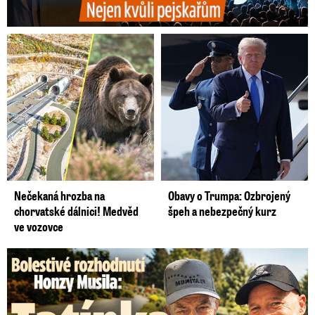
Nečekaná hrozba na
Obavy o Trumpa: Ozbrojený
chorvatské dálnici! Medvěd
špeh a nebezpečný kurz
ve vozovce
Bolestivé rozhodnutí Honzy Musila: Tátu musel dát do ústavu