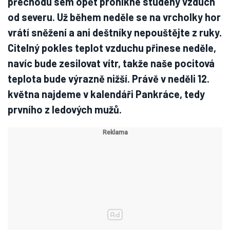
přechodu sem opět pronikne studený vzduch
od severu. Už během neděle se na vrcholky hor
vrátí sněžení a ani deštníky nepouštějte z ruky.
Citelný pokles teplot vzduchu přinese neděle,
navíc bude zesilovat vítr, takže naše pocitová
teplota bude výrazně nižší. Právě v neděli 12.
května najdeme v kalendáři Pankráce, tedy
prvního z ledových mužů.