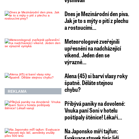
Dnes je Mezinárodní den piva.
Jak je to s mýty o pití z plechu
a rostoucími…
Meteorologové zveřejnili
upřesnění na nadcházející
víkend. Jeden den se
výrazně…
Alena (45) si barví vlasy roky
špatně. Děláte stejnou
chybu?
REKLAMA
Přibývá paniky na dovolené:
Vnuka paní Soni v hotelu
poštípaly štěnice! Lékaři…
Na Japonsko míří tajfun:
Evakuace stovek tisíc lidí,