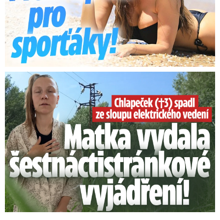
Smrtelný pád chlapce: Matka vydala vyjádření na 16 stran