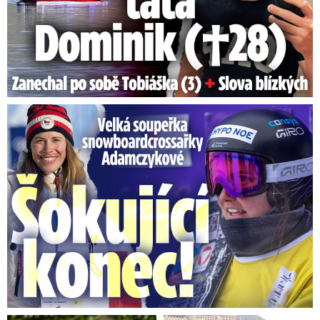
Velká soupeřka Adamczykové: Šokující konec!