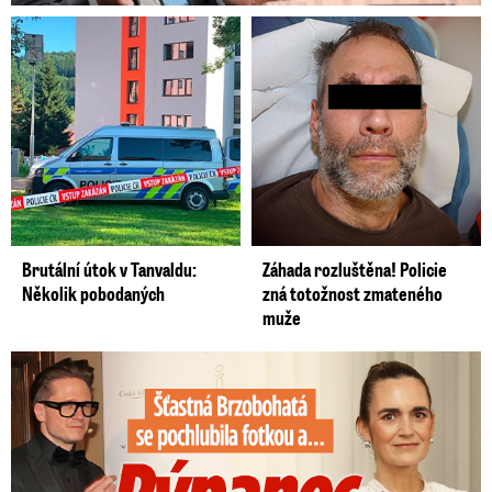
Brutální útok v Tanvaldu:
Záhada rozluštěna! Policie
Několik pobodaných
zná totožnost zmateného
muže
Šťastná Brzobohatá se pochlubila fotkou: Rýpanec od Ondřeje