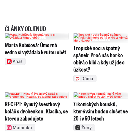
ČLÁNKY ODJINUD
Marta Kubišová: Úmorná
Tropické noci a špatný
vedra si vyžádala krutou oběť
spánek: Proč nás horko
obírá o klid a kdy už jde o
Aha!
úzkost?
Dáma
RECEPT: Kynutý švestkový
7 ikonických kousků,
koláč s drobenkou. Klasika, se
které vám budou slušet ve
kterou zabodujete
20 i v 60 letech
Maminka
Ženy