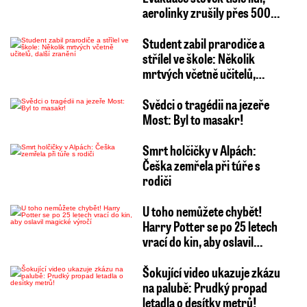
aerolinky zrušily přes 500…
Student zabil prarodiče a
střílel ve škole: Několik
mrtvých včetně učitelů,…
Svědci o tragédii na jezeře
Most: Byl to masakr!
Smrt holčičky v Alpách:
Češka zemřela při túře s
rodiči
U toho nemůžete chybět!
Harry Potter se po 25 letech
vrací do kin, aby oslavil…
Šokující video ukazuje zkázu
na palubě: Prudký propad
letadla o desítky metrů!