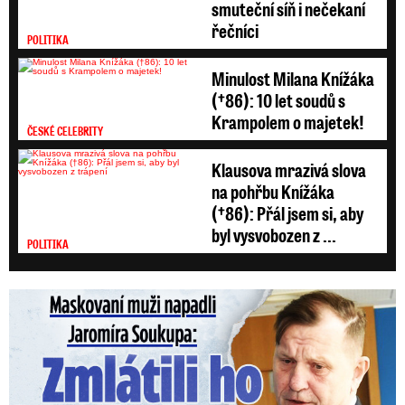
smuteční síň i nečekaní
řečníci
POLITIKA
Minulost Milana Knížáka
(†86): 10 let soudů s
Krampolem o majetek!
ČESKÉ CELEBRITY
Klausova mrazivá slova
na pohřbu Knížáka
(†86): Přál jsem si, aby
byl vysvobozen z ...
POLITIKA
Maskovaní muži napadli Jaromíra Soukupa: Krvavá nakládačka