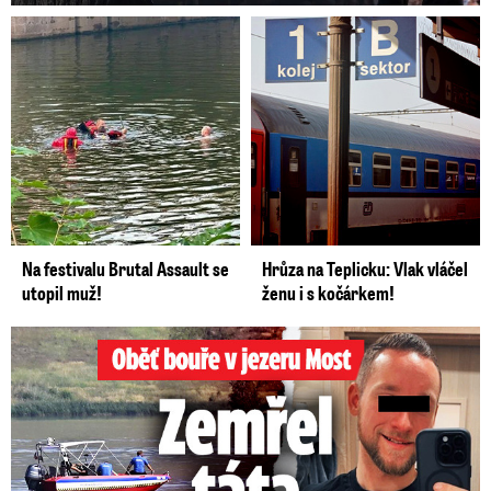
Na festivalu Brutal Assault se
Hrůza na Teplicku: Vlak vláčel
utopil muž!
ženu i s kočárkem!
Oběť bouře v jezeru Most: Zemřel táta Dominik (†28)