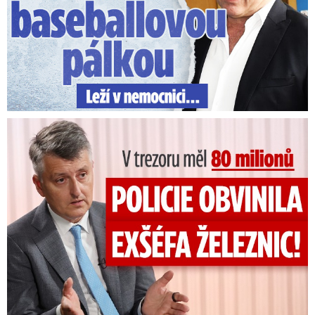
V trezoru měl 80 milionů: Policie obvinila exšéfa železnic!