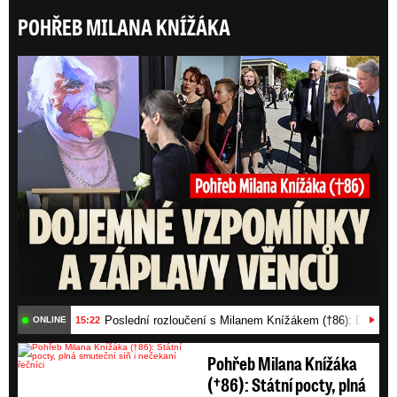
POHŘEB MILANA KNÍŽÁKA
Posl
Poslední rozloučení s Milanem Knížákem (†86): Dojemn
15:22
ONLINE
Pohřeb Milana Knížáka
(†86): Státní pocty, plná