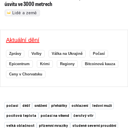
úsvitu ve 3000 metrech
Lidé a země
Aktuální dění
Zprávy
Volby
Válka na Ukrajině
Počasí
Epicentrum
Krimi
Regiony
Bitcoinová kauza
Ceny v Chorvatsku
počasí
déšť
sněžení
přeháňky
ochlazení
ledoví muži
pocitová teplota
počasí na víkend
čerstvý vítr
velká oblačnost
přízemní mrazíky
studené severní proudění