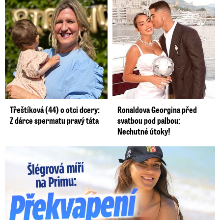
Třeštíková (44) o otci dcery:
Ronaldova Georgina před
Z dárce spermatu pravý táta
svatbou pod palbou:
Nechutné útoky!
Lucie Šlégrová míří na Primu. Překvapení pro sporťáky!