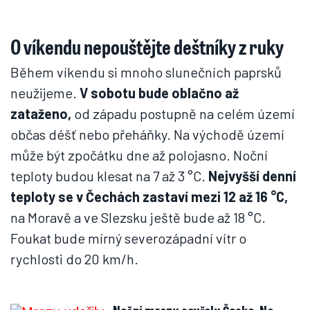
O víkendu nepouštějte deštníky z ruky
Během víkendu si mnoho slunečních paprsků
neužijeme.
V sobotu bude oblačno až
zataženo,
od západu postupně na celém území
občas déšť nebo přeháňky. Na východě území
může být zpočátku dne až polojasno. Noční
teploty budou klesat na 7 až 3 °C.
Nejvyšší denní
teploty se v Čechách zastaví mezi 12 až 16 °C,
na Moravě a ve Slezsku ještě bude až 18 °C.
Foukat bude mírný severozápadní vítr o
rychlosti do 20 km/h.