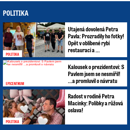
POLITIKA
Utajená dovolená Petra
Pavla: Prozradily ho fotky!
Opět v oblíbené rybí
restauraci a ...
POLITIKA
Kalousek o prezidentovi: S
Pavlem jsem se nesmířil!
...a promluvil o návratu
EPICENTRUM
Radost v rodině Petra
Macinky: Polibky a růžová
oslava!
POLITIKA