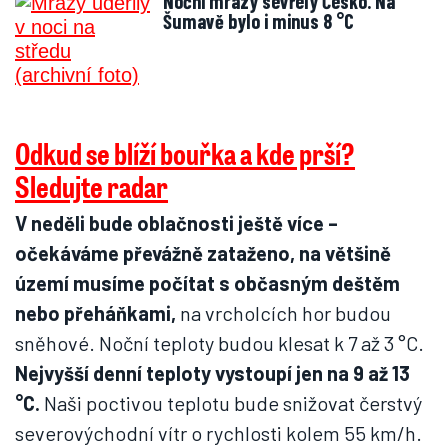
Noční mrazy sevřely Česko. Na
Šumavě bylo i minus 8 °C
Odkud se blíží bouřka a kde prší?
Sledujte radar
V neděli bude oblačnosti ještě více –
očekáváme převážně zataženo, na většině
území musíme počítat s občasným deštěm
nebo přeháňkami,
na vrcholcích hor budou
sněhové. Noční teploty budou klesat k 7 až 3 °C.
Nejvyšší denní teploty vystoupí jen na 9 až 13
°C.
Naši poctivou teplotu bude snižovat čerstvý
severovýchodní vítr o rychlosti kolem 55 km/h.