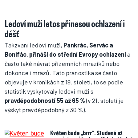
Ledoví muži letos přinesou ochlazení i
déšť
Takzvaní ledoví muži,
Pankrác, Servác a
Bonifác, přináší do střední Evropy ochlazení
a
často také návrat přízemních mrazíků nebo
dokonce i mrazů. Tato pranostika se často
objevuje v kronikách z 19. století, to se podle
statistik vyskytovaly ledoví muži s
pravděpodobností 55 až 65 %
(v 21. století je
výskyt pravděpodobný z 30 %).
Květen bude „brrr“. Studené až