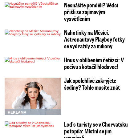
Nesnášíte pondělí? Vědci
přišli se zajímavým
vysvětlením
Nahotinky na Měsíci:
Astronautovy Playboy fotky
se vydražily za miliony
Hnus v oblíbeném řetězci: V
pečivu skotačil hlodavec!
Jak spolehlivě zakryjete
šediny? Tohle musíte znát
REKLAMA
Loď s turisty se v Chorvatsku
potopila: Místní se jim
vysmívali