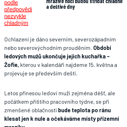
mrazivé noci budou střídat chladné
a deštivé dny
Ochlazení je dáno severním, severozápadním
nebo severovýchodním prouděním.
Období
ledových mužů ukončuje jejich kuchařka –
Žofie,
kterou v kalendáři najdeme 15. května a
projevuje se především dešti.
Letos přinesou ledoví muži zejména déšť, ale
počátkem příštího pracovního týdne, se při
zmenšené oblačnosti
bude teplota po ránu
klesat jen k nule a očekáváme místy přízemní