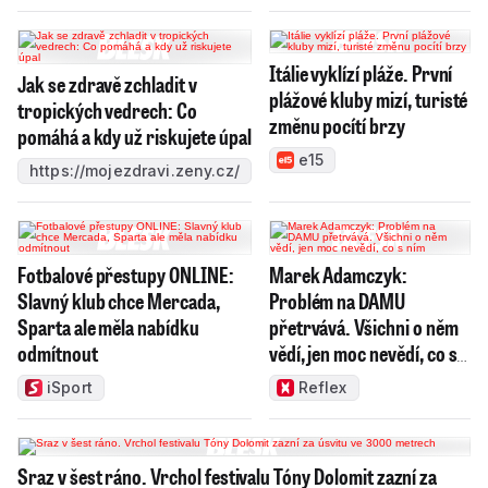
Itálie vyklízí pláže. První
Jak se zdravě zchladit v
plážové kluby mizí, turisté
tropických vedrech: Co
změnu pocítí brzy
pomáhá a kdy už riskujete úpal
e15
https://mojezdravi.zeny.cz/
Fotbalové přestupy ONLINE:
Marek Adamczyk:
Slavný klub chce Mercada,
Problém na DAMU
Sparta ale měla nabídku
přetrvává. Všichni o něm
odmítnout
vědí, jen moc nevědí, co s
ním
iSport
Reflex
Sraz v šest ráno. Vrchol festivalu Tóny Dolomit zazní za