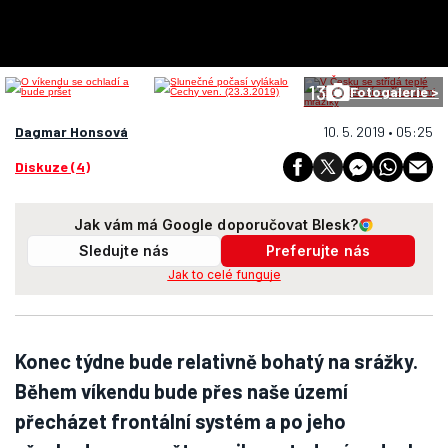
13
Fotogalerie >
Dagmar Honsová
10. 5. 2019 • 05:25
Diskuze (4)
Jak vám má Google doporučovat Blesk?
Sledujte nás
Preferujte nás
Jak to celé funguje
Konec týdne bude relativně bohatý na srážky.
Během víkendu bude přes naše území
přecházet frontální systém a po jeho