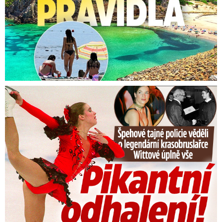
Kloboukách-Mirošově na Zlínsku. U Karolína na
Kroměřížsku a v Mysločovicích na Zlínsku
odstraňovali hasiči bláto ze silnic.
Tajná policie špehovala krasobruslařku Wittovou: Pikantní ...