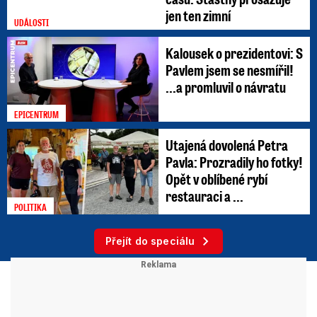
jen ten zimní
UDÁLOSTI
Kalousek o prezidentovi: S
Pavlem jsem se nesmířil!
...a promluvil o návratu
EPICENTRUM
Utajená dovolená Petra
Pavla: Prozradily ho fotky!
Opět v oblíbené rybí
restauraci a ...
POLITIKA
Přejít do speciálu