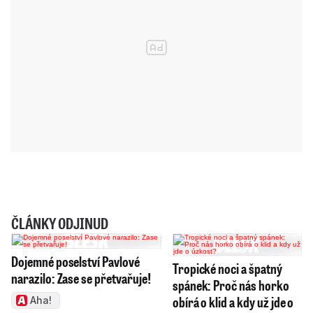
ČLÁNKY ODJINUD
Dojemné poselství Pavlové
Tropické noci a špatný
narazilo: Zase se přetvařuje!
spánek: Proč nás horko
obírá o klid a kdy už jde o
Aha!