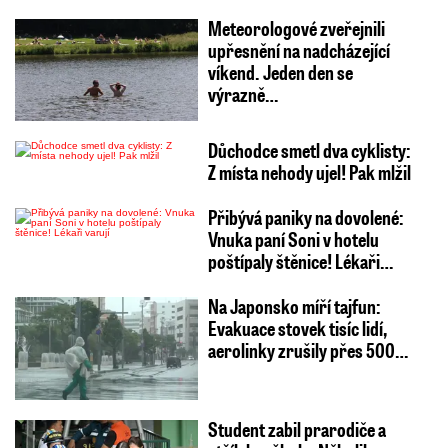
Meteorologové zveřejnili
upřesnění na nadcházející
víkend. Jeden den se
výrazně…
Důchodce smetl dva cyklisty:
Z místa nehody ujel! Pak mlžil
Přibývá paniky na dovolené:
Vnuka paní Soni v hotelu
poštípaly štěnice! Lékaři…
Na Japonsko míří tajfun:
Evakuace stovek tisíc lidí,
aerolinky zrušily přes 500…
Student zabil prarodiče a