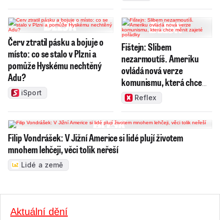
Červ ztratil pásku a bojuje o
Fištejn: Slibem
místo: co se stalo v Plzni a
nezarmoutíš. Ameriku
pomůže Hyskému nechtěný
ovládá nová verze
Adu?
komunismu, která chce
měnit zajeté pořádky
iSport
Reflex
Filip Vondrášek: V Jižní Americe si lidé plují životem
mnohem lehčeji, věci tolik neřeší
Lidé a země
Aktuální dění