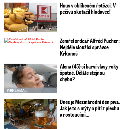
Hnus v oblíbeném řetězci: V
pečivu skotačil hlodavec!
Zemřel srdcař Alfréd Pucher:
Nejdéle sloužící správce
Krkonoš
Alena (45) si barví vlasy roky
špatně. Děláte stejnou
chybu?
REKLAMA
Dnes je Mezinárodní den piva.
Jak je to s mýty o pití z plechu
a rostoucími…