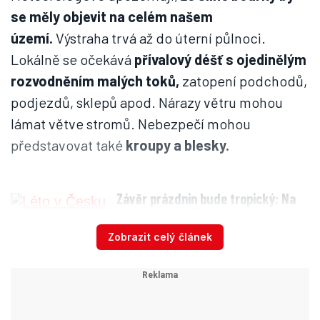
se měly objevit na celém našem
území.
Výstraha trvá až do úterní půlnoci.
Lokálně se očekává
přívalový déšť s ojedinělým
rozvodněním malých toků,
zatopení podchodů,
podjezdů, sklepů apod. Nárazy větru mohou
lámat větve stromů. Nebezpečí mohou
představovat také
kroupy a blesky.
Závěr prázdnin bude tropický: Na
začátku školního roku se ale
ochladí
Zobrazit celý článek
První bouřková jádra se objevila už odpoledne
na severní Moravě.