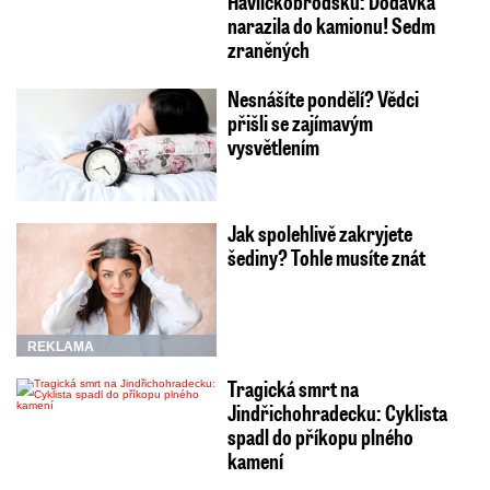
Havlíčkobrodsku: Dodávka
narazila do kamionu! Sedm
zraněných
Nesnášíte pondělí? Vědci
přišli se zajímavým
vysvětlením
Jak spolehlivě zakryjete
šediny? Tohle musíte znát
REKLAMA
Tragická smrt na
Jindřichohradecku: Cyklista
spadl do příkopu plného
kamení