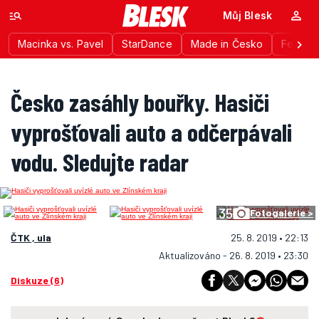
Můj Blesk
Macinka vs. Pavel
StarDance
Made in Česko
Festiva
Česko zasáhly bouřky. Hasiči
vyprošťovali auto a odčerpávali
vodu. Sledujte radar
35
Fotogalerie >
ČTK , ula
25. 8. 2019 • 22:13
Aktualizováno - 26. 8. 2019 • 23:30
Diskuze (6)