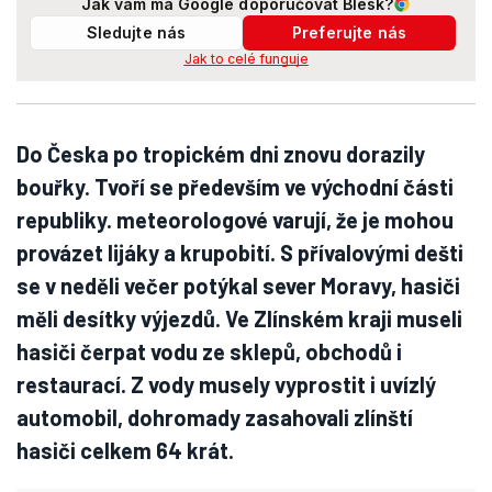
Jak vám má Google doporučovat Blesk?
Sledujte nás
Preferujte nás
Jak to celé funguje
Do Česka po tropickém dni znovu dorazily
bouřky. Tvoří se především ve východní části
republiky. meteorologové varují, že je mohou
provázet lijáky a krupobití. S přívalovými dešti
se v neděli večer potýkal sever Moravy, hasiči
měli desítky výjezdů. Ve Zlínském kraji museli
hasiči čerpat vodu ze sklepů, obchodů i
restaurací. Z vody musely vyprostit i uvízlý
automobil, dohromady zasahovali zlínští
hasiči celkem 64 krát.