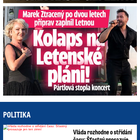
Marek Ztracený na Letné: Pártlová stopla koncert
POLITIKA
Vláda rozhodne o střídání
času: Šťastný prosazuje