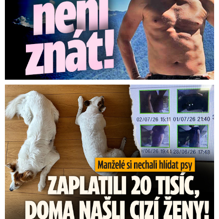
Za hlídání psů zaplatili 20 tisíc, doma našli cizí ženy!