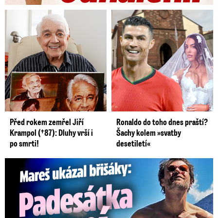
Před rokem zemřel Jiří
Ronaldo do toho dnes praští?
Krampol (†87): Dluhy vrší i
Šachy kolem »svatby
po smrti!
desetiletí«
Mareš v dokonalé formě ukázal břišáky: Padesátka není znát