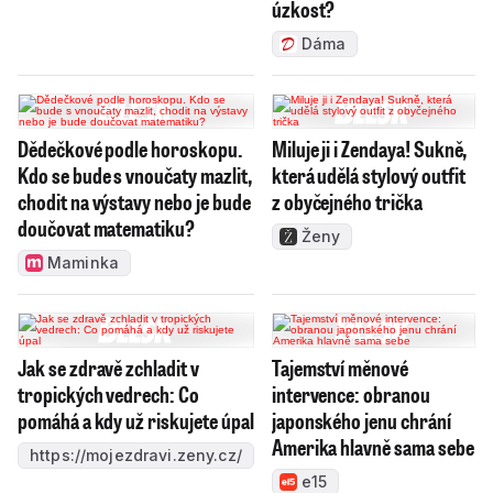
úzkost?
Dáma
Dědečkové podle horoskopu.
Miluje ji i Zendaya! Sukně,
Kdo se bude s vnoučaty mazlit,
která udělá stylový outfit
chodit na výstavy nebo je bude
z obyčejného trička
doučovat matematiku?
Ženy
Maminka
Jak se zdravě zchladit v
Tajemství měnové
tropických vedrech: Co
intervence: obranou
pomáhá a kdy už riskujete úpal
japonského jenu chrání
Amerika hlavně sama sebe
https://mojezdravi.zeny.cz/
e15