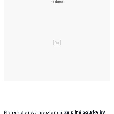
Meteorologové upozorňují,
že silné bouřky by