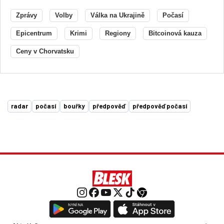
Zprávy
Volby
Válka na Ukrajině
Počasí
Epicentrum
Krimi
Regiony
Bitcoinová kauza
Ceny v Chorvatsku
radar
počasí
bouřky
předpověď
předpověď počasí