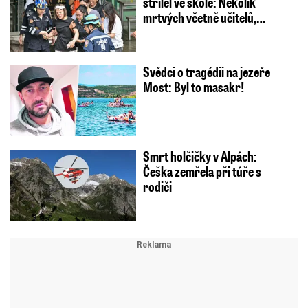
střílel ve škole: Několik
mrtvých včetně učitelů,…
Svědci o tragédii na jezeře
Most: Byl to masakr!
Smrt holčičky v Alpách:
Češka zemřela při túře s
rodiči