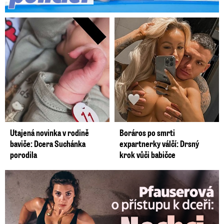
Utajená novinka v rodině
Boráros po smrti
baviče: Dcera Suchánka
expartnerky válčí: Drsný
porodila
krok vůči babičce
Pfauserová o dceři: Nechci, aby dělala stejné chyby jako já