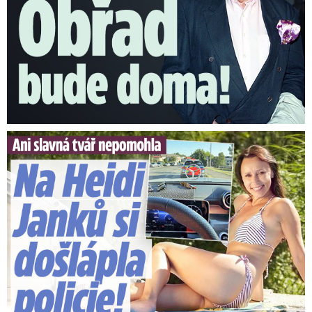
Slavná tvář nepomohla. Na Heidi Janků si došlápla policie