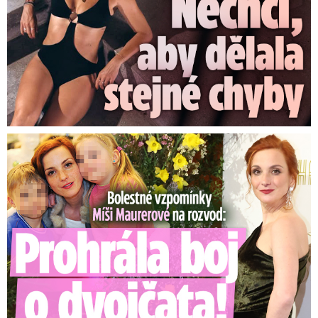
Bolestné vzpomínky Míši Maurerové: Prohrála boj o dvojčata!