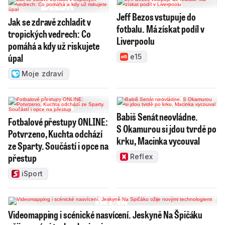
Jeff Bezos vstupuje do
Jak se zdravě zchladit v
fotbalu. Má získat podíl v
tropických vedrech: Co
Liverpoolu
pomáhá a kdy už riskujete
úpal
e15
Moje zdraví
Babiš Senát neovládne.
Fotbalové přestupy ONLINE:
S Okamurou si jdou tvrdě po
Potvrzeno, Kuchta odchází
krku, Macinka vycouval
ze Sparty. Součástí i opce na
přestup
Reflex
iSport
Videomapping i scénické nasvícení. Jeskyně Na Špičáku