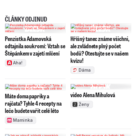
ČLÁNKY ODJINUD
Penzistka Adamovská
Hříšný tanec známe všichni,
odtajnila soukromí: Vztah se
ale zvládnete plný počet
Štěpánkem v zajetí mlčení
bodů? Otestujte se v našem
kvízu!
Aha!
Dáma
video Alena Mihulová
Máte doma papriky a
rajčata? Tyhle 4 recepty na
Ženy
lečo budete vařit celé léto
Maminka