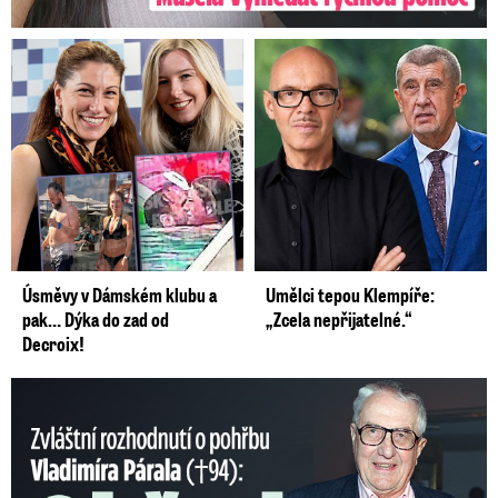
Úsměvy v Dámském klubu a
Umělci tepou Klempíře:
pak… Dýka do zad od
„Zcela nepřijatelné.“
Decroix!
Nečekané rozhodnutí o pohřbu Párala (†94): Obřad bude doma!