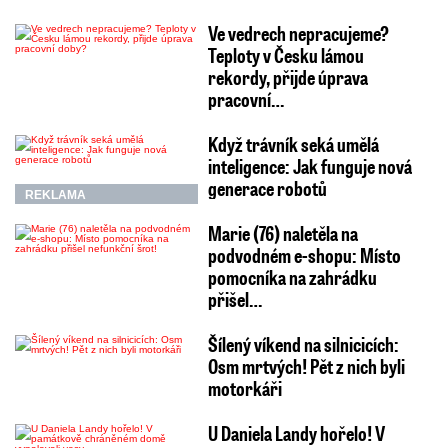
Ve vedrech nepracujeme?
Teploty v Česku lámou
rekordy, přijde úprava
pracovní…
Když trávník seká umělá
inteligence: Jak funguje nová
generace robotů
REKLAMA
Marie (76) naletěla na
podvodném e-shopu: Místo
pomocníka na zahrádku
přišel…
Šílený víkend na silnicicích:
Osm mrtvých! Pět z nich byli
motorkáři
U Daniela Landy hořelo! V