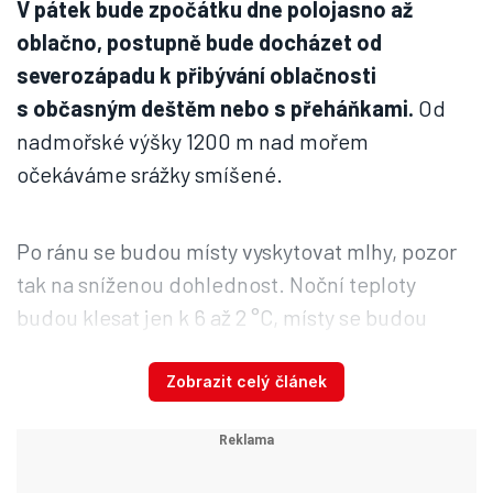
V pátek bude zpočátku dne polojasno až
oblačno, postupně bude docházet od
severozápadu k přibývání oblačnosti
s občasným deštěm nebo s přeháňkami.
Od
nadmořské výšky 1200 m nad mořem
očekáváme srážky smíšené.
Po ránu se budou místy vyskytovat mlhy, pozor
tak na sníženou dohlednost. Noční teploty
budou klesat jen k 6 až 2 °C, místy se budou
tvořit přízemní mrazíky.
Nejvyšší denní teploty
se zastaví na 10 až 14 °C.
Foukat bude slabý
Zobrazit celý článek
jihozápadní vítr o rychlosti do 15 km/h.
Video se připravuje ...