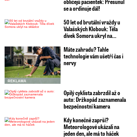
obličejů pacientek: Přesunul
se a ordinuje dál!
50 let od brutální vraždy u
Valašských Klobouk: Těla
dívek Somora ukryl na…
Máte zahradu? Tahle
technologie vám ušetří čas i
nervy
REKLAMA
Opilý cyklista zabrzdil až o
auto: Držkopád zaznamenala
bezpečnostní kamera
Kdy konečně zaprší?
Meteorologové ukázali na
jeden den, ale má to háček