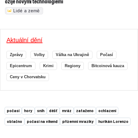
ožije novými technologiemi
Lidé a země
Aktuální dění
Zprávy
Volby
Válka na Ukrajině
Počasí
Epicentrum
Krimi
Regiony
Bitcoinová kauza
Ceny v Chorvatsku
počasí
hory
sníh
déšť
mráz
zataženo
ochlazení
oblačno
počasí na víkend
přízemní mrazíky
hurikán Lorenzo