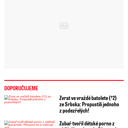
DOPORUČUJEME
Zvrat ve vraždě batolete (†2)
ze Srbska: Propustili jednoho
z podezřelých!
Zubař tvořil dětské porno z