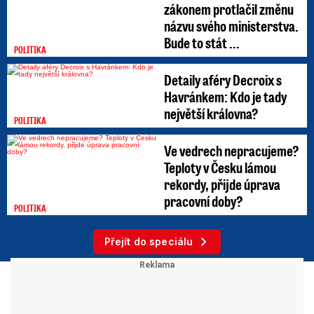
zákonem protlačil změnu
názvu svého ministerstva.
Bude to stát ...
POLITIKA
Detaily aféry Decroix s
Havránkem: Kdo je tady
největší královna?
POLITIKA
Ve vedrech nepracujeme?
Teploty v Česku lámou
rekordy, přijde úprava
pracovní doby?
POLITIKA
Přejít do speciálu