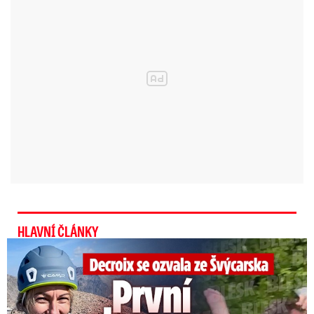
Počasí s Dagmar Honsovou: Jak bude o víkendu?
Zdroj: Dagmar Honsová
Deštík a teplý svetr berte všude s sebou
Víkend bude na srážky bohatý.
V sobotu bude
převládat velká oblačnost - oblačno až
zataženo s přeháňkami nebo deštěm.
Od
nadmořské výšky cca 900 m nad mořem bude
sněžit. Ráno se budou místy tvořit mlhy. Noční
teploty budou klesat na 8 až 4 °C.
Nejvyšší denní
teploty vystoupí na 10 až 14 °C.
Foukat bude
HLAVNÍ ČLÁNKY
mírný severozápadní vítr o rychlosti do 20 km/h.
Decroix se ozvala z Alp: První slova po provalení románku
V Krkonoších napadl první sníh.
Horská služba přidala varování pro