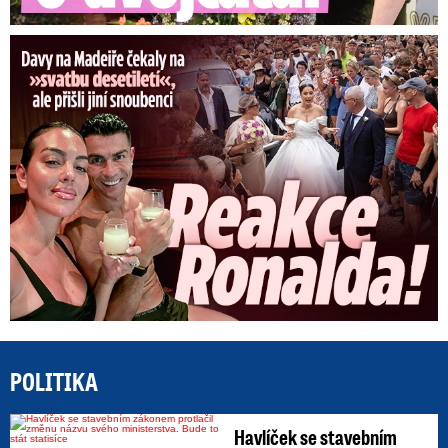
Ronaldova »svatba« pobláznila Madeiru: Reakce Cristiana!
POLITIKA
Havlíček se stavebním