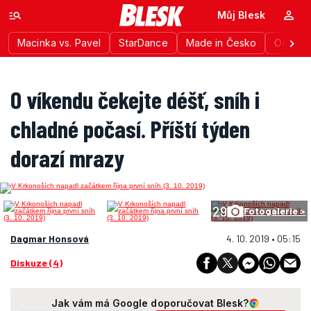
Můj Blesk
Macinka vs. Pavel
StarDance
Made in Česko
Ordinac
O víkendu čekejte déšť, sníh i
chladné počasí. Příští týden
dorazí mrazy
29
Fotogalerie >
Dagmar Honsová
4. 10. 2019 • 05:15
Diskuze (4)
Jak vám má Google doporučovat Blesk?