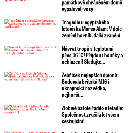
památkově chráněném domě
vypalovali vosy
Tragédie u egyptského
letoviska Marsa Alam: V dole
zemřel horník, další zranění
Návrat tropů s teplotami
přes 36 °C! Přijdou i bouřky a
ochlazení! Sledujte…
Žebříček nejlepších špionů:
Bodovala britská MI6 i
ukrajinská rozvědka,
nejhorší…
Zlobivé batole řádilo v letadle:
Společnost zrušila let všem
cestujícím!