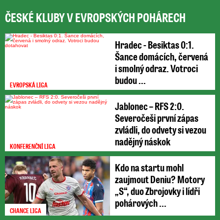
ČESKÉ KLUBY V EVROPSKÝCH POHÁRECH
Hradec - Besiktas 0:1.
Šance domácích, červená
i smolný odraz. Votroci
budou ...
EVROPSKÁ LIGA
Jablonec – RFS 2:0.
Severočeši první zápas
zvládli, do odvety si vezou
nadějný náskok
KONFERENČNÍ LIGA
Kdo na startu mohl
zaujmout Deniu? Motory
„S“, duo Zbrojovky i lídři
pohárových ...
CHANCE LIGA