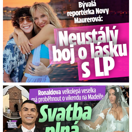
Bývalá reportérka Novy Maurerová: Neustálý boj o lásku s ...
Ronaldova velkolepá veselka na Madeiře: Svatba plná zákazů!