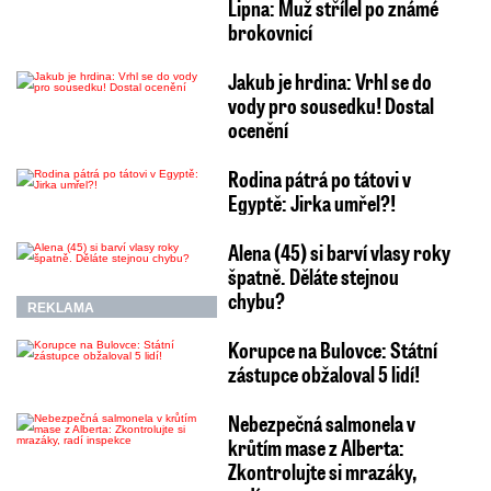
Lipna: Muž střílel po známé
brokovnicí
Jakub je hrdina: Vrhl se do
vody pro sousedku! Dostal
ocenění
Rodina pátrá po tátovi v
Egyptě: Jirka umřel?!
Alena (45) si barví vlasy roky
špatně. Děláte stejnou
chybu?
REKLAMA
Korupce na Bulovce: Státní
zástupce obžaloval 5 lidí!
Nebezpečná salmonela v
krůtím mase z Alberta:
Zkontrolujte si mrazáky,