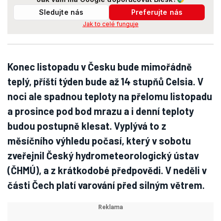
Sledujte nás
Preferujte nás
Jak to celé funguje
Konec listopadu v Česku bude mimořádně
teplý, příští týden bude až 14 stupňů Celsia. V
noci ale spadnou teploty na přelomu listopadu
a prosince pod bod mrazu a i denní teploty
budou postupně klesat. Vyplývá to z
měsíčního výhledu počasí, který v sobotu
zveřejnil Český hydrometeorologický ústav
(ČHMÚ), a z krátkodobé předpovědi. V neděli v
části Čech platí varování před silným větrem.