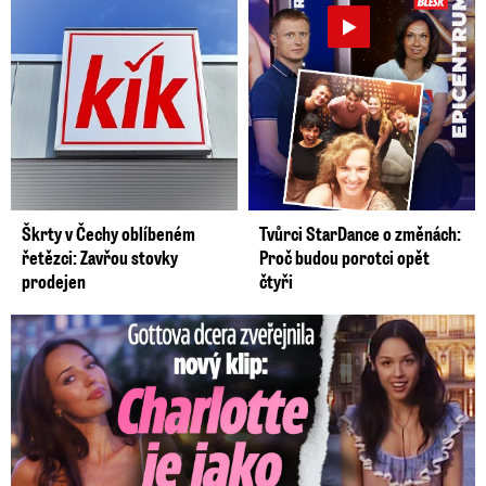
Škrty v Čechy oblíbeném
Tvůrci StarDance o změnách:
řetězci: Zavřou stovky
Proč budou porotci opět
prodejen
čtyři
Gottova dcera zveřejnila nový klip: Je jako Olivie Rodrigo!