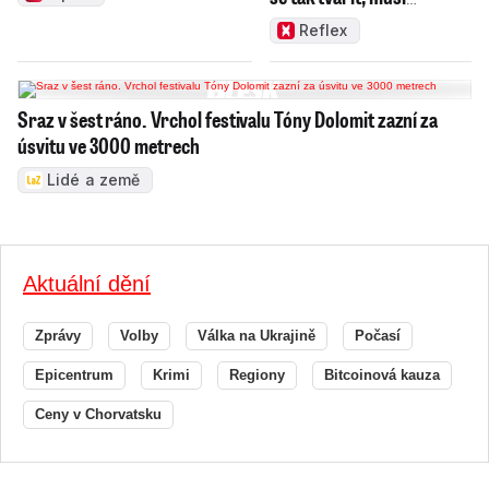
zamakat
Reflex
Sraz v šest ráno. Vrchol festivalu Tóny Dolomit zazní za
úsvitu ve 3000 metrech
Lidé a země
Aktuální dění
Zprávy
Volby
Válka na Ukrajině
Počasí
Epicentrum
Krimi
Regiony
Bitcoinová kauza
Ceny v Chorvatsku