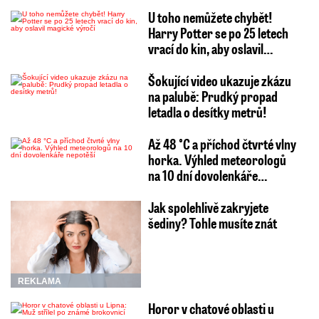
U toho nemůžete chybět!
Harry Potter se po 25 letech
vrací do kin, aby oslavil…
Šokující video ukazuje zkázu
na palubě: Prudký propad
letadla o desítky metrů!
Až 48 °C a příchod čtvrté vlny
horka. Výhled meteorologů
na 10 dní dovolenkáře…
Jak spolehlivě zakryjete
šediny? Tohle musíte znát
REKLAMA
Horor v chatové oblasti u