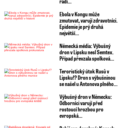
radí…
Ebola v Kongu může
zmutovat, varují zdravotníci.
Epidemie je prý druhá
největší…
Německá média: Výbušný
dron v Lipsku nesl Semtex.
Případ převzala spolková…
Teroristický útok Rusů v
Lipsku!? Dron s výbušninou
se našel u Antonova plného…
Výbušný dron v Německu:
Odborníci varují před
rostoucí hrozbou pro
evropská…