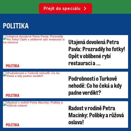
Přejít do speciálu
POLITIKA
Utajená dovolená Petra
Pavla: Prozradily ho fotky!
Opět v oblíbené rybí
restauraci a ...
POLITIKA
Podrobnosti o Turkově
nehodě: Co ho čeká a kdy
padne verdikt?
POLITIKA
Radost v rodině Petra
Macinky: Polibky a růžová
oslava!
POLITIKA