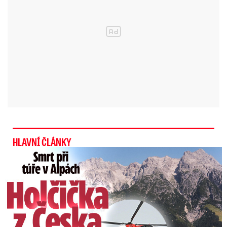
Video se připravuje ...
Počasí: jak bylo 17. listopadu 89 a jak bude letos
Zdroj: Dagmar Honsová
Dejte si pozor popadané větve a stromy, které
mohou zkomplikovat i dopravu.
Meteorologové
doporučují zajistit okna, dveře a odstranit nebo
upevnit volně uložené předměty a také
zabezpečit skleníky. Venku dbejte zvýšené
opatrnosti - ať už jako chodci, nebo řidiči. Na
HLAVNÍ ČLÁNKY
horách omezit túry a nevydávat se zejména do
Smrt Češky v Alpách: Zemřela při túře s rodiči
hřebenových partií.
Začátek příštího týdne bude ještě
relativně teplý