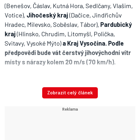
(Benešov, Čáslav, Kutná Hora, Sedlčany, Vlašim,
Votice),
Jihočeský kraj
(Dačice, Jindřichův
Hradec, Milevsko, Soběslav, Tábor),
Pardubický
kraj
(Hlinsko, Chrudim, Litomyšl, Polička,
Svitavy, Vysoké Mýto)
a Kraj Vysočina. Podle
předpovědi bude vát čerstvý jihovýchodní vítr
místy s nárazy kolem 20 m/s (70 km/h).
Od nedělní 12. hodiny až do pondělního rána
pak platí výstraha i pro Liberecký kraj
,
Zobrazit celý článek
konkrétně okresy Frýdlant, Jablonec nad Nisou,
Liberec a Tanvald. Tady bude vát čerstvý
jihovýchodní vítr místy s nárazy kolem 20 m/s
(70 km/h), na horách 20 až 25 m/s (70 - 90 km/h).