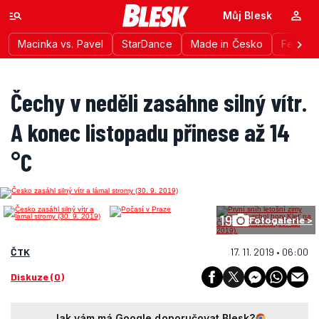
Můj Blesk
Macinka vs. Pavel
StarDance
Made in Česko
Festiva
Čechy v neděli zasáhne silný vítr.
A konec listopadu přinese až 14
°C
19
Fotogalerie >
ČTK
17. 11. 2019 • 06:00
Diskuze (0)
Jak vám má Google doporučovat Blesk?