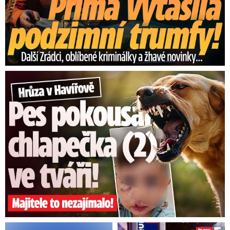
Hrůza v Havířově: Pes pokousal chlapečka (2) ve tváři!