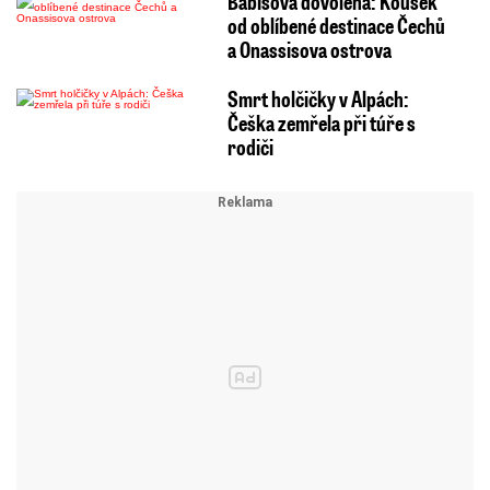
Babišova dovolená: Kousek
od oblíbené destinace Čechů
a Onassisova ostrova
Smrt holčičky v Alpách:
Češka zemřela při túře s
rodiči