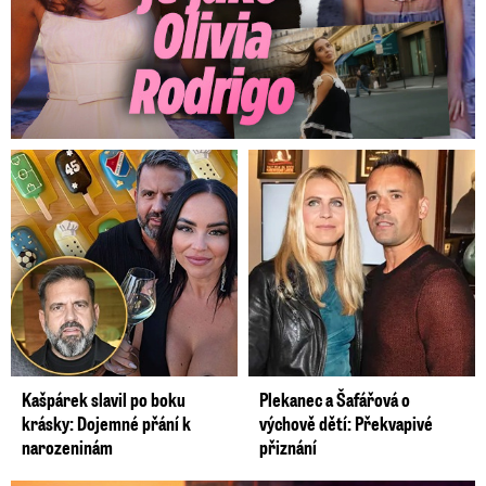
Kašpárek slavil po boku
Plekanec a Šafářová o
krásky: Dojemné přání k
výchově dětí: Překvapivé
narozeninám
přiznání