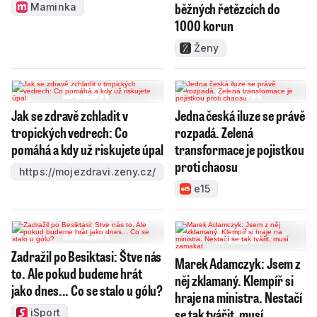
běžných řetězcích do
Maminka
1000 korun
Ženy
Jak se zdravě zchladit v
Jedna česká iluze se právě
tropických vedrech: Co
rozpadá. Zelená
pomáhá a kdy už riskujete úpal
transformace je pojistkou
proti chaosu
https://mojezdravi.zeny.cz/
e15
Zadražil po Besiktasi: Štve nás
Marek Adamczyk: Jsem z
to. Ale pokud budeme hrát
něj zklamaný. Klempíř si
jako dnes... Co se stalo u gólu?
hraje na ministra. Nestačí
se tak tvářit, musí
iSport