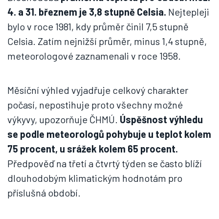
4. a 31. březnem je 3,8 stupně Celsia.
Nejtepleji
bylo v roce 1981, kdy průměr činil 7,5 stupně
Celsia. Zatím nejnižší průměr, minus 1,4 stupně,
meteorologové zaznamenali v roce 1958.
Měsíční výhled vyjadřuje celkový charakter
počasí, nepostihuje proto všechny možné
výkyvy, upozorňuje ČHMÚ.
Úspěšnost výhledu
se podle meteorologů pohybuje u teplot kolem
75 procent, u srážek kolem 65 procent.
Předpověď na třetí a čtvrtý týden se často blíží
dlouhodobým klimatickým hodnotám pro
příslušná období.