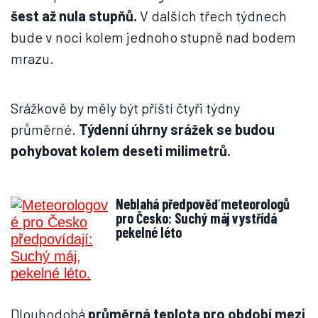
šest až nula stupňů.
V dalších třech týdnech
bude v noci kolem jednoho stupně nad bodem
mrazu.
Srážkově by měly být příští čtyři týdny
průměrné.
Týdenní úhrny srážek se budou
pohybovat kolem deseti milimetrů.
Neblahá předpověď meteorologů
pro Česko: Suchý máj vystřídá
pekelné léto
Dlouhodobá
průměrná teplota pro období mezi