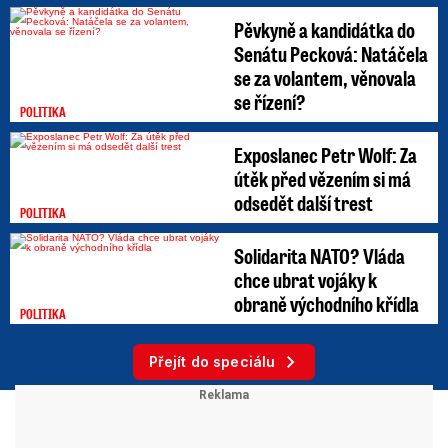
Pěvkyně a kandidátka do
Senátu Pecková: Natáčela
se za volantem, věnovala
se řízení?
POLITIKA
Exposlanec Petr Wolf: Za
útěk před vězením si má
odsedět další trest
POLITIKA
Solidarita NATO? Vláda
chce ubrat vojáky k
obraně východního křídla
POLITIKA
Přejít do speciálu