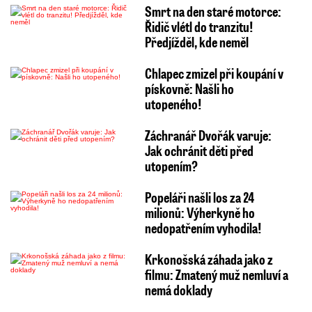
Smrt na den staré motorce:
Řidič vlétl do tranzitu!
Předjížděl, kde neměl
Chlapec zmizel při koupání v
pískovně: Našli ho
utopeného!
Záchranář Dvořák varuje:
Jak ochránit děti před
utopením?
Popeláři našli los za 24
milionů: Výherkyně ho
nedopatřením vyhodila!
Krkonošská záhada jako z
filmu: Zmatený muž nemluví a
nemá doklady