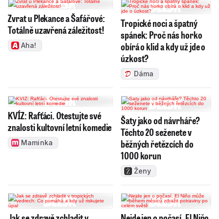
Zvrat u Plekance a Šafářové:
Tropické noci a špatný
Totálně uzavřená záležitost!
spánek: Proč nás horko
obírá o klid a kdy už jde o
Aha!
úzkost?
Dáma
KVÍZ: Rafťáci. Otestujte své
Šaty jako od návrháře?
znalosti kultovní letní komedie
Těchto 20 seženete v
běžných řetězcích do
Maminka
1000 korun
Ženy
Jak se zdravě zchladit v
Nejde jen o počasí. El Niňo