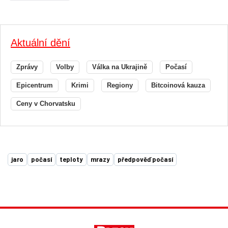
Aktuální dění
Zprávy
Volby
Válka na Ukrajině
Počasí
Epicentrum
Krimi
Regiony
Bitcoinová kauza
Ceny v Chorvatsku
jaro
počasí
teploty
mrazy
předpověď počasí