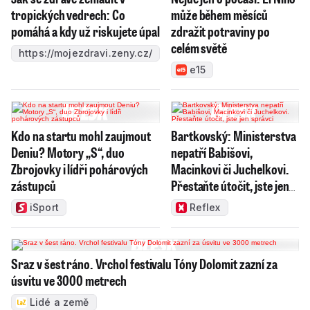
tropických vedrech: Co
může během měsíců
pomáhá a kdy už riskujete úpal
zdražit potraviny po
celém světě
https://mojezdravi.zeny.cz/
e15
Kdo na startu mohl zaujmout
Bartkovský: Ministerstva
Deniu? Motory „S“, duo
nepatří Babišovi,
Zbrojovky i lídři pohárových
Macinkovi či Juchelkovi.
zástupců
Přestaňte útočit, jste jen
správci
iSport
Reflex
Sraz v šest ráno. Vrchol festivalu Tóny Dolomit zazní za
úsvitu ve 3000 metrech
Lidé a země