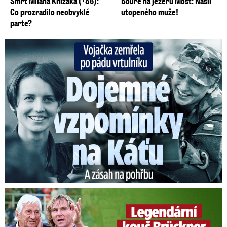
Smrt Milana Knížáka (†86):
Bouře na jezeru Most: Našli
Co prozradilo neobvyklé
utopeného muže!
parte?
Vojačka zemřela po pádu vrtulníku: Dojemné vzpomínky na ...
Legendární kouč Brückner: Operace jícnu! Jak je na tom?