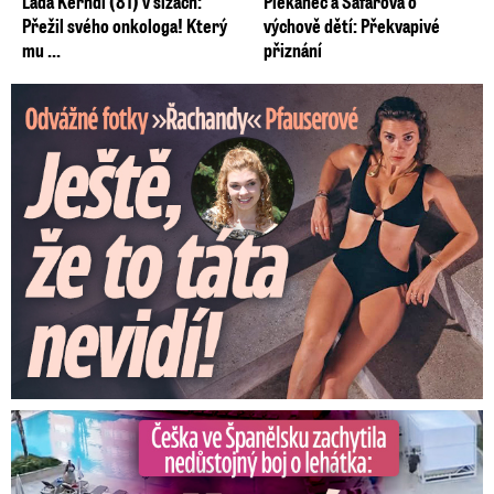
Laďa Kerndl (81) v slzách:
Plekanec a Šafářová o
Přežil svého onkologa! Který
výchově dětí: Překvapivé
mu ...
přiznání
Odvážné fotky Denisy Pfauserové: Ještě, že to táta nevidí
Češka ve Španělsku natočila nedůstojný boj o lehátka