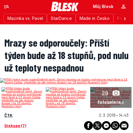
Můj Blesk
Macinka vs. Pavel
StarDance
Made in Česko
Festiva
Mrazy se odporoučely: Příští
týden bude až 18 stupňů, pod nulu
už teploty nespadnou
29
Fotogalerie >
ČTK
2. 3. 2019 • 14:43
Diskuze (7)