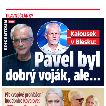
HLAVNÍ ČLÁNKY
Kalousek o prezidentovi: S Pavlem jsem se nesmířil!
Překvapivé prohlášení hudebnice Kovalové: Slavím! Manžel se ...