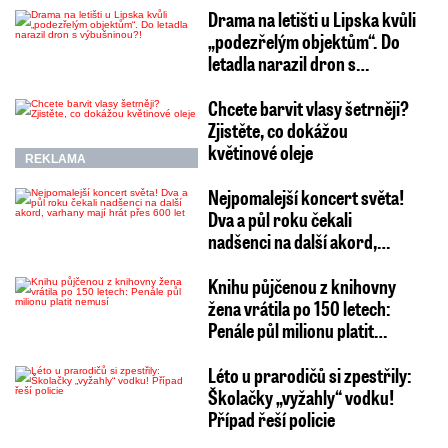
Drama na letišti u Lipska kvůli
„podezřelým objektům“. Do
letadla narazil dron s…
Chcete barvit vlasy šetrněji?
Zjistěte, co dokážou
květinové oleje
REKLAMA
Nejpomalejší koncert světa!
Dva a půl roku čekali
nadšenci na další akord,…
Knihu půjčenou z knihovny
žena vrátila po 150 letech:
Penále půl milionu platit…
Léto u prarodičů si zpestřily:
Školačky „vyžahly“ vodku!
Případ řeší policie